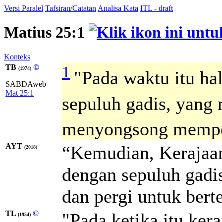
Versi Paralel
Tafsiran/Catatan
Analisa Kata
ITL - draft
Matius 25:1
Konteks
TB
©
1
(1974)
"Pada waktu itu h
SABDAweb
Mat 25:1
sepuluh gadis, yang
menyongsong mempela
AYT
“Kemudian, Kerajaa
(2018)
dengan sepuluh gadi
dan pergi untuk bert
TL
©
"Pada ketika itu ke
(1954)