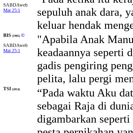
SABDAweb
sepuluh anak dara, 
Mat 25:1
keluar hendak mengel
BIS
©
"Apabila Anak Manus
(1985)
SABDAweb
keadaannya seperti 
Mat 25:1
gadis pengiring pen
pelita, lalu pergi me
TSI
“Pada waktu Aku dat
(2014)
sebagai Raja di dunia
digambarkan seperti c
pesta pernikahan ya