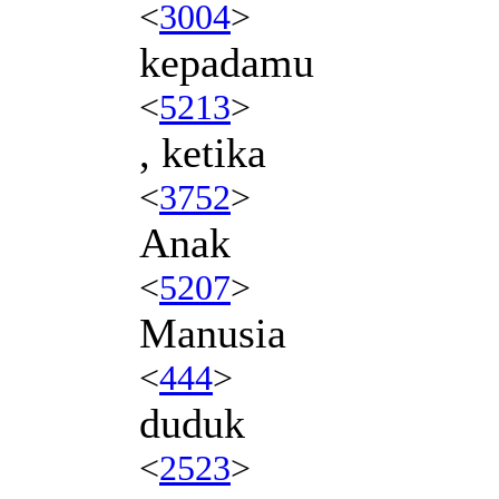
<
3004
>
kepadamu
<
5213
>
, ketika
<
3752
>
Anak
<
5207
>
Manusia
<
444
>
duduk
<
2523
>