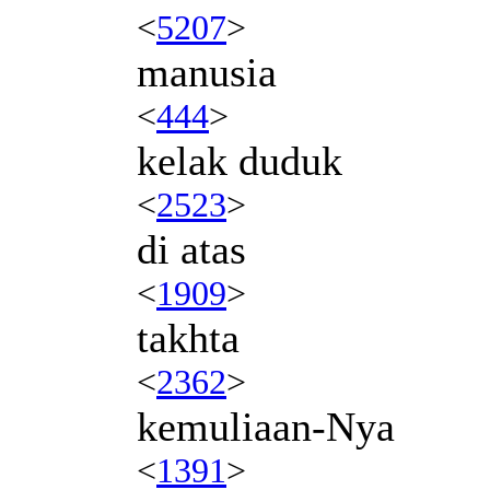
<
5207
>
manusia
<
444
>
kelak duduk
<
2523
>
di atas
<
1909
>
takhta
<
2362
>
kemuliaan-Nya
<
1391
>