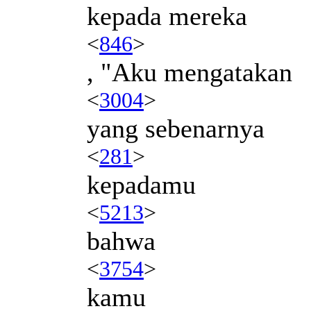
kepada mereka
<
846
>
, "Aku mengatakan
<
3004
>
yang sebenarnya
<
281
>
kepadamu
<
5213
>
bahwa
<
3754
>
kamu