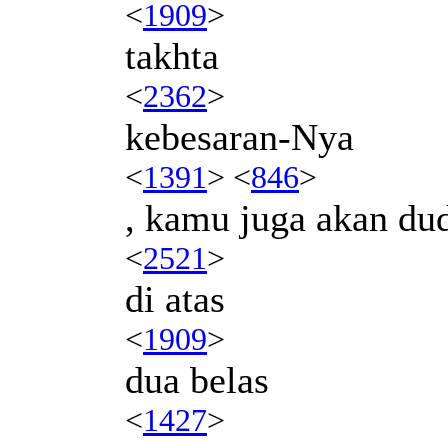
<
1909
>
takhta
<
2362
>
kebesaran-Nya
<
1391
> <
846
>
, kamu juga akan du
<
2521
>
di atas
<
1909
>
dua belas
<
1427
>