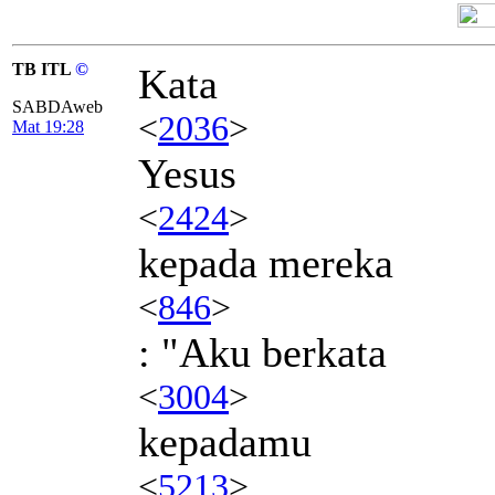
TB ITL
©
Kata
SABDAweb
<
2036
>
Mat 19:28
Yesus
<
2424
>
kepada mereka
<
846
>
: "Aku berkata
<
3004
>
kepadamu
<
5213
>