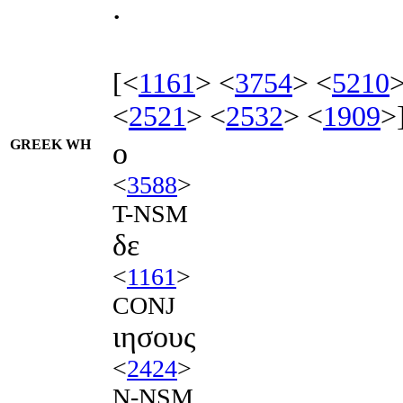
.
[<
1161
> <
3754
> <
5210
>
<
2521
> <
2532
> <
1909
>
GREEK WH
ο
<
3588
>
T-NSM
δε
<
1161
>
CONJ
ιησους
<
2424
>
N-NSM