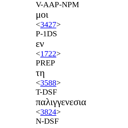
V-AAP-NPM
μοι
<
3427
>
P-1DS
εν
<
1722
>
PREP
τη
<
3588
>
T-DSF
παλιγγενεσια
<
3824
>
N-DSF