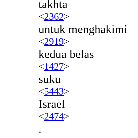
takhta
<
2362
>
untuk menghakimi
<
2919
>
kedua belas
<
1427
>
suku
<
5443
>
Israel
<
2474
>
.