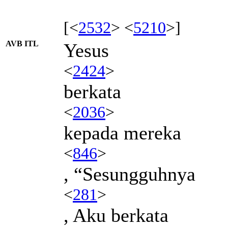
[<
2532
> <
5210
>]
AVB ITL
Yesus
<
2424
>
berkata
<
2036
>
kepada mereka
<
846
>
, “Sesungguhnya
<
281
>
, Aku berkata