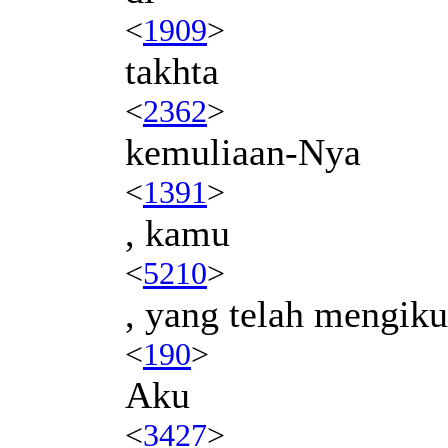
<
1909
>
takhta
<
2362
>
kemuliaan-Nya
<
1391
>
, kamu
<
5210
>
, yang telah mengiku
<
190
>
Aku
<
3427
>