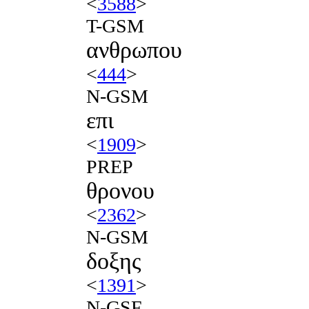
<
3588
>
T-GSM
ανθρωπου
<
444
>
N-GSM
επι
<
1909
>
PREP
θρονου
<
2362
>
N-GSM
δοξης
<
1391
>
N-GSF