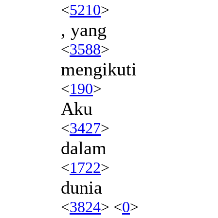
<
5210
>
, yang
<
3588
>
mengikuti
<
190
>
Aku
<
3427
>
dalam
<
1722
>
dunia
<
3824
> <
0
>