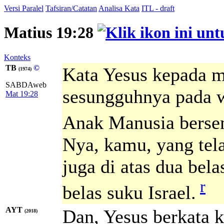
Versi Paralel
Tafsiran/Catatan
Analisa Kata
ITL - draft
Matius 19:28
Konteks
TB
©
Kata Yesus kepada 
(1974)
SABDAweb
sesungguhnya pada w
Mat 19:28
Anak Manusia berse
Nya, kamu, yang tel
juga di atas dua bel
r
belas suku Israel.
AYT
Dan, Yesus berkata 
(2018)