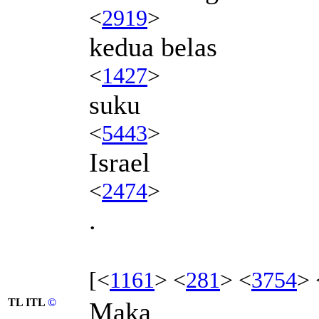
<
2919
>
kedua belas
<
1427
>
suku
<
5443
>
Israel
<
2474
>
.
[<
1161
> <
281
> <
3754
> 
TL ITL
©
Maka