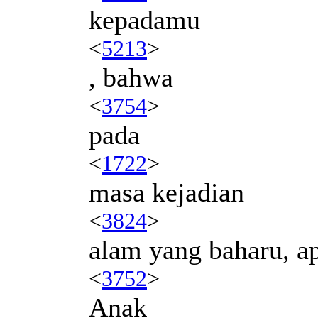
kepadamu
<
5213
>
, bahwa
<
3754
>
pada
<
1722
>
masa kejadian
<
3824
>
alam yang baharu, a
<
3752
>
Anak