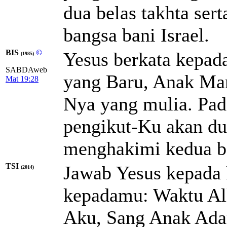
dua belas takhta se
bangsa bani Israel.
BIS
©
Yesus berkata kepad
(1985)
SABDAweb
yang Baru, Anak Man
Mat 19:28
Nya yang mulia. Pada
pengikut-Ku akan dud
menghakimi kedua be
TSI
Jawab Yesus kepada
(2014)
kepadamu: Waktu All
Aku, Sang Anak Adam