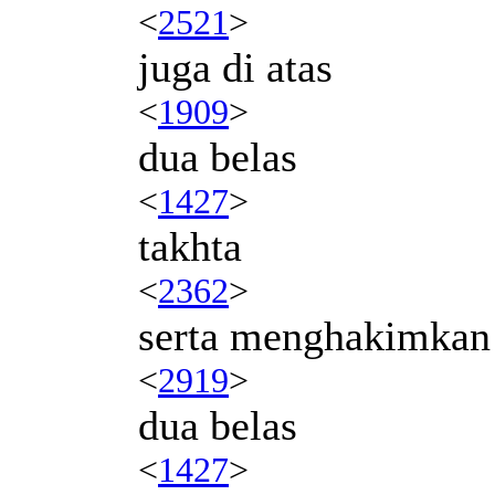
<
2521
>
juga di atas
<
1909
>
dua belas
<
1427
>
takhta
<
2362
>
serta menghakimkan
<
2919
>
dua belas
<
1427
>