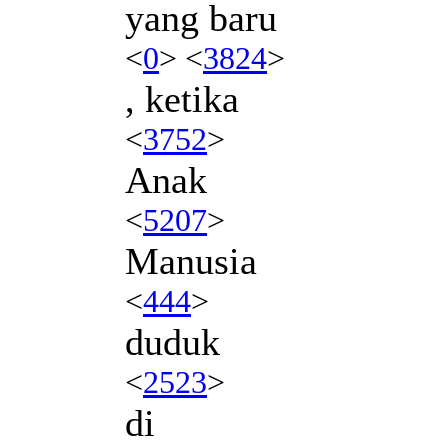
yang baru
<
0
> <
3824
>
, ketika
<
3752
>
Anak
<
5207
>
Manusia
<
444
>
duduk
<
2523
>
di