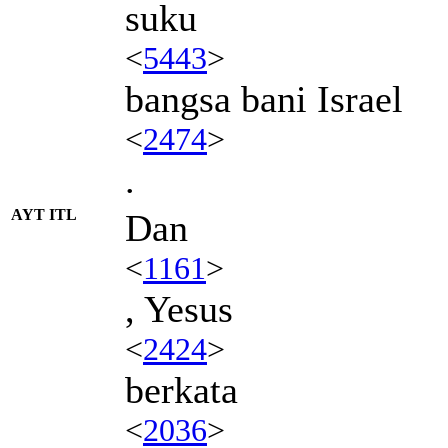
suku
<
5443
>
bangsa bani Israel
<
2474
>
.
AYT ITL
Dan
<
1161
>
, Yesus
<
2424
>
berkata
<
2036
>