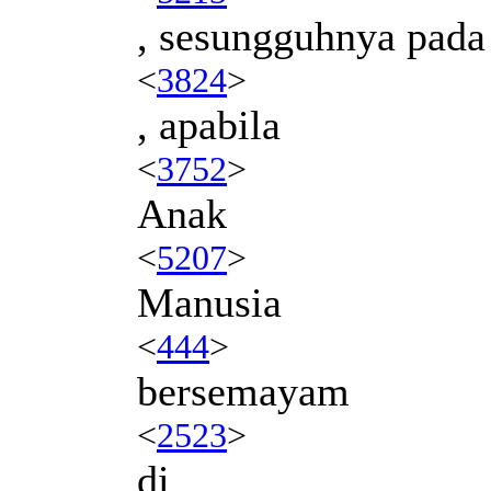
, sesungguhnya pada
<
3824
>
, apabila
<
3752
>
Anak
<
5207
>
Manusia
<
444
>
bersemayam
<
2523
>
di