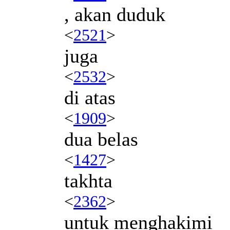
, akan duduk
<
2521
>
juga
<
2532
>
di atas
<
1909
>
dua belas
<
1427
>
takhta
<
2362
>
untuk menghakimi