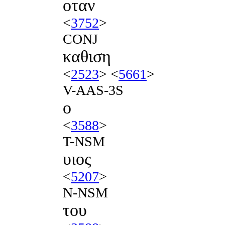
οταν
<
3752
>
CONJ
καθιση
<
2523
> <
5661
>
V-AAS-3S
ο
<
3588
>
T-NSM
υιος
<
5207
>
N-NSM
του