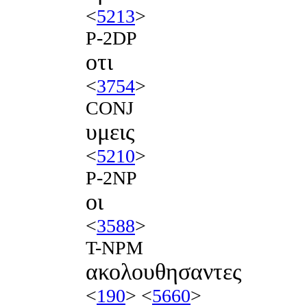
<
5213
>
P-2DP
οτι
<
3754
>
CONJ
υμεις
<
5210
>
P-2NP
οι
<
3588
>
T-NPM
ακολουθησαντες
<
190
> <
5660
>