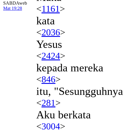
SABDAweb
<
1161
>
Mat 19:28
kata
<
2036
>
Yesus
<
2424
>
kepada mereka
<
846
>
itu, "Sesungguhnya
<
281
>
Aku berkata
<
3004
>