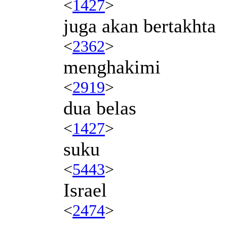
<
1427
>
juga akan bertakhta
<
2362
>
menghakimi
<
2919
>
dua belas
<
1427
>
suku
<
5443
>
Israel
<
2474
>