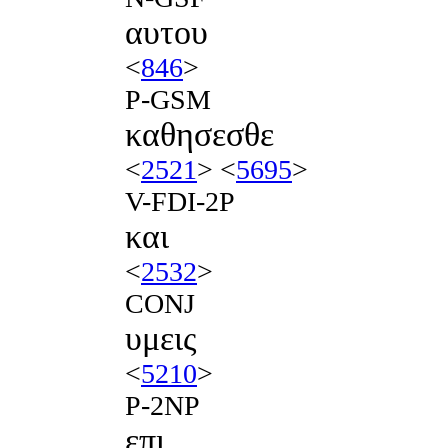
αυτου
<
846
>
P-GSM
καθησεσθε
<
2521
> <
5695
>
V-FDI-2P
και
<
2532
>
CONJ
υμεις
<
5210
>
P-2NP
επι