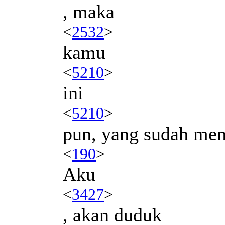
, maka
<
2532
>
kamu
<
5210
>
ini
<
5210
>
pun, yang sudah men
<
190
>
Aku
<
3427
>
, akan duduk