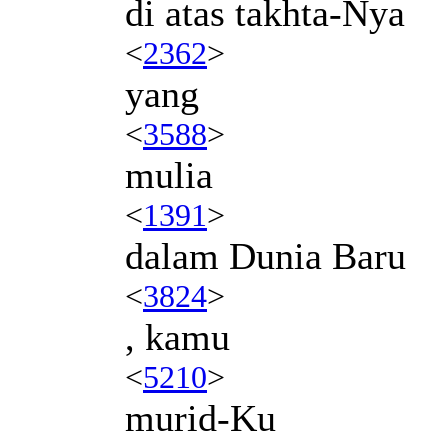
di atas takhta-Nya
<
2362
>
yang
<
3588
>
mulia
<
1391
>
dalam Dunia Baru
<
3824
>
, kamu
<
5210
>
murid-Ku