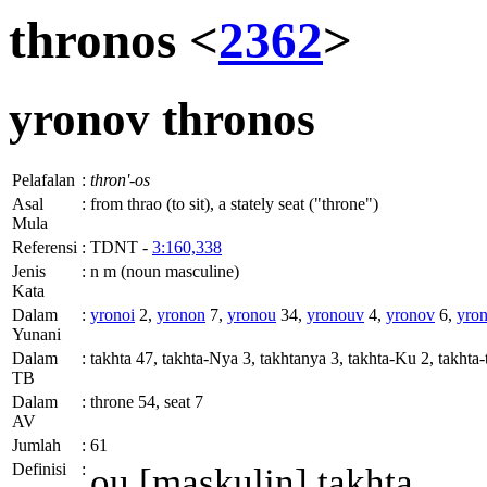
thronos <
2362
>
yronov
thronos
Pelafalan
:
thron'-os
Asal
:
from thrao (to sit), a stately seat ("throne")
Mula
Referensi
:
TDNT -
3:160,338
Jenis
:
n m (noun masculine)
Kata
Dalam
:
yronoi
2,
yronon
7,
yronou
34,
yronouv
4,
yronov
6,
yro
Yunani
Dalam
:
takhta 47, takhta-Nya 3, takhtanya 3, takhta-Ku 2, takhta
TB
Dalam
:
throne 54, seat 7
AV
Jumlah
:
61
Definisi
:
ou
[maskulin] takhta