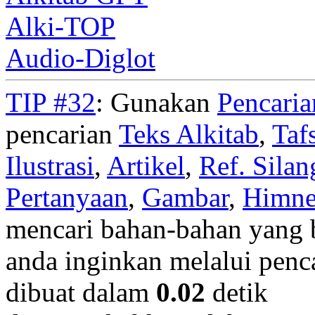
Alki-TOP
Audio-Diglot
TIP #32
: Gunakan
Pencari
pencarian
Teks Alkitab
,
Taf
Ilustrasi
,
Artikel
,
Ref. Silan
Pertanyaan
,
Gambar
,
Himn
mencari bahan-bahan yang b
anda inginkan melalui penc
dibuat dalam
0.02
detik