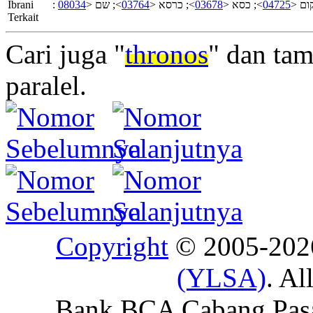
Ibrani
:
08034
>; שם <
03764
>; כרסא <
03678
>; כסא <
04725
>; ם
Terkait
Cari juga "
thronos
" dan ta
paralel.
Copyright
© 2005-20
(YLSA)
. Al
Bank BCA Cabang Pasar