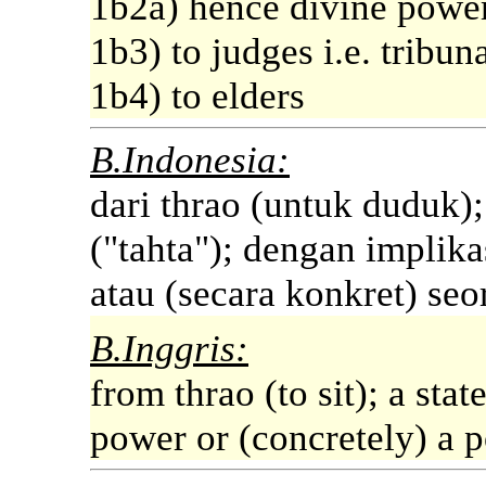
1b2a) hence divine power
1b3) to judges i.e. tribun
1b4) to elders
B.Indonesia:
dari thrao (untuk duduk
("tahta"); dengan implika
atau (secara konkret) se
B.Inggris:
from thrao (to sit); a stat
power or (concretely) a p