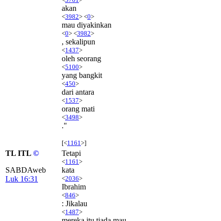
akan
<
3982
> <
0
>
mau diyakinkan
<
0
> <
3982
>
, sekalipun
<
1437
>
oleh seorang
<
5100
>
yang bangkit
<
450
>
dari antara
<
1537
>
orang mati
<
3498
>
."
[<
1161
>]
TL ITL
©
Tetapi
<
1161
>
SABDAweb
kata
Luk 16:31
<
2036
>
Ibrahim
<
846
>
: Jikalau
<
1487
>
mereka itu tiada mau