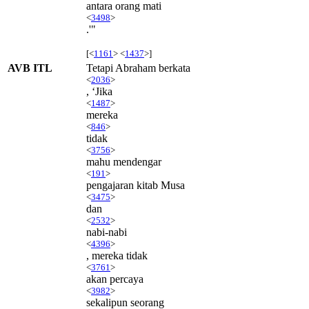
antara orang mati
<
3498
>
.'"
[<
1161
> <
1437
>]
AVB ITL
Tetapi Abraham berkata
<
2036
>
, ‘Jika
<
1487
>
mereka
<
846
>
tidak
<
3756
>
mahu mendengar
<
191
>
pengajaran kitab Musa
<
3475
>
dan
<
2532
>
nabi-nabi
<
4396
>
, mereka tidak
<
3761
>
akan percaya
<
3982
>
sekalipun seorang