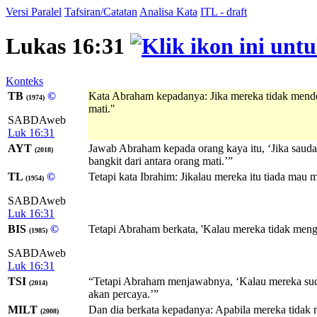
Versi Paralel
Tafsiran/Catatan
Analisa Kata
ITL - draft
Lukas 16:31
Konteks
TB
©
Kata Abraham kepadanya: Jika mereka tidak menden
(1974)
mati."
SABDAweb
Luk 16:31
AYT
Jawab Abraham kepada orang kaya itu, ‘Jika saud
(2018)
bangkit dari antara orang mati.’”
TL
©
Tetapi kata Ibrahim: Jikalau mereka itu tiada mau 
(1954)
SABDAweb
Luk 16:31
BIS
©
Tetapi Abraham berkata, 'Kalau mereka tidak mengh
(1985)
SABDAweb
Luk 16:31
TSI
“Tetapi Abraham menjawabnya, ‘Kalau mereka sudah
(2014)
akan percaya.’”
MILT
Dan dia berkata kepadanya: Apabila mereka tidak 
(2008)