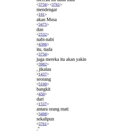
<
3756
> <
3761
>
mendengar
<
191
>
akan Musa
<
3475
>
dan
<
2532
>
nabi-nabi
<
4396
>
itu, tiada
<
3756
>
juga mereka itu akan yakin
<
3982
>
, jikalau
<
1437
>
seorang
<
5100
>
bangkit
<
450
>
dari
<
1537
>
antara orang mati
<
3498
>
sekalipun
<
3761
>
."