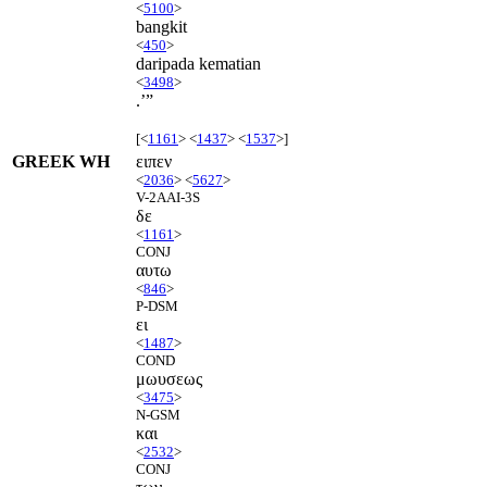
<
5100
>
bangkit
<
450
>
daripada kematian
<
3498
>
.’”
[<
1161
> <
1437
> <
1537
>]
GREEK WH
ειπεν
<
2036
> <
5627
>
V-2AAI-3S
δε
<
1161
>
CONJ
αυτω
<
846
>
P-DSM
ει
<
1487
>
COND
μωυσεως
<
3475
>
N-GSM
και
<
2532
>
CONJ