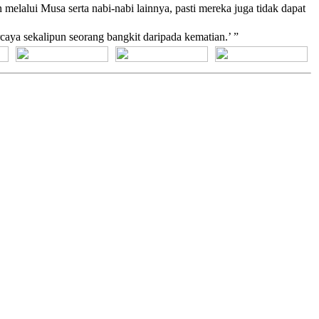
elalui Musa serta nabi-nabi lainnya, pasti mereka juga tidak dapat
aya sekalipun seorang bangkit daripada kematian.’ ”
[+] Bhs. Suku
[+] Bhs. Indonesia
[+] Bhs. Inggris