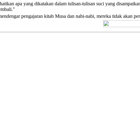
ikan apa yang dikatakan dalam tulisan-tulisan suci yang disampaikan m
embali."
endengar pengajaran kitab Musa dan nabi-nabi, mereka tidak akan perc
[+] Kuno