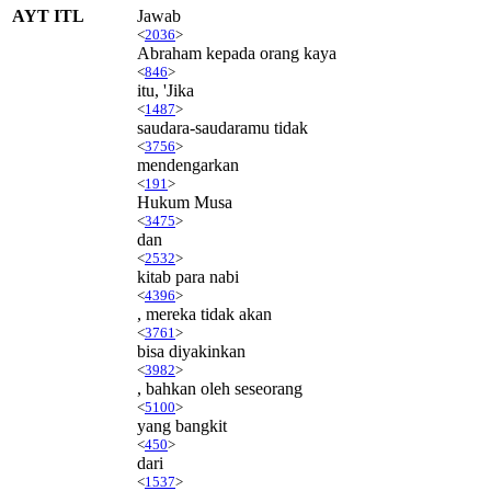
AYT ITL
Jawab
<
2036
>
Abraham kepada orang kaya
<
846
>
itu, 'Jika
<
1487
>
saudara-saudaramu tidak
<
3756
>
mendengarkan
<
191
>
Hukum Musa
<
3475
>
dan
<
2532
>
kitab para nabi
<
4396
>
, mereka tidak akan
<
3761
>
bisa diyakinkan
<
3982
>
, bahkan oleh seseorang
<
5100
>
yang bangkit
<
450
>
dari
<
1537
>