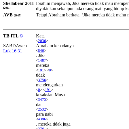
Shellabear 2011
Ibrahim menjawab, Jika mereka tidak mau memperhat
(2011)
diyakinkan sekalipun ada orang mati yang hidup k
AVB
Tetapi Abraham berkata, ‘Jika mereka tidak mahu m
(2015)
TB ITL
©
Kata
<
2036
>
SABDAweb
Abraham kepadanya
Luk 16:31
<
846
>
: Jika
<
1487
>
mereka
<
191
> <
0
>
tidak
<
3756
>
mendengarkan
<
0
> <
191
>
kesaksian Musa
<
3475
>
dan
<
2532
>
para nabi
<
4396
>
, mereka tidak juga
<
3761
>