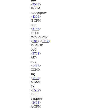
των
<
3588
>
T-GPM
προφητων
<
4396
>
N-GPM
ουκ
<
3756
>
PRT-N
ακουουσιν
<
191
> <
5719
>
V-PAI-3P
ουδ
<
3761
>
ADV
εαν
<
1437
>
COND
τις
<
5100
>
X-NSM
εκ
<
1537
>
PREP
νεκρων
<
3498
>
A-GPM