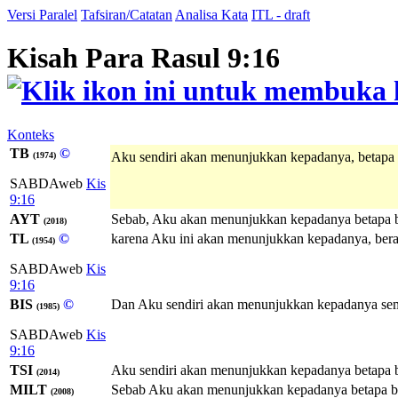
Versi Paralel
Tafsiran/Catatan
Analisa Kata
ITL - draft
Kisah Para Rasul 9:16
Konteks
TB
©
Aku sendiri akan menunjukkan kepadanya, betapa 
(1974)
SABDAweb
Kis
9:16
AYT
Sebab, Aku akan menunjukkan kepadanya betapa b
(2018)
TL
©
karena Aku ini akan menunjukkan kepadanya, bera
(1954)
SABDAweb
Kis
9:16
BIS
©
Dan Aku sendiri akan menunjukkan kepadanya semu
(1985)
SABDAweb
Kis
9:16
TSI
Aku sendiri akan menunjukkan kepadanya betapa b
(2014)
MILT
Sebab Aku akan menunjukkan kepadanya betapa ba
(2008)