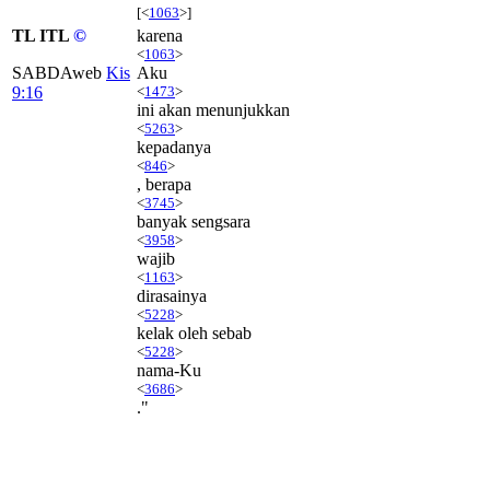
[<
1063
>]
TL ITL
©
karena
<
1063
>
SABDAweb
Kis
Aku
9:16
<
1473
>
ini akan menunjukkan
<
5263
>
kepadanya
<
846
>
, berapa
<
3745
>
banyak sengsara
<
3958
>
wajib
<
1163
>
dirasainya
<
5228
>
kelak oleh sebab
<
5228
>
nama-Ku
<
3686
>
."