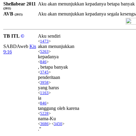
Shellabear 2011
Aku akan menunjukkan kepadanya betapa banyak k
(2011)
AVB
Aku akan menunjukkan kepadanya segala kesengs
(2015)
TB ITL
©
Aku sendiri
<
1473
>
SABDAweb
Kis
akan menunjukkan
9:16
<
5263
>
kepadanya
<
846
>
, betapa banyak
<
3745
>
penderitaan
<
3958
>
yang harus
<
1163
>
ia
<
846
>
tanggung oleh karena
<
5228
>
nama-Ku
<
3686
> <
3450
>
."