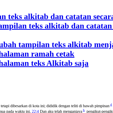
d
tetapi dibesarkan di kota ini; dididik dengan teliti di bawah pimpinan
h
mua pada waktu ini.
22:4
Dan aku telah menganiaya
pengikut-pengik