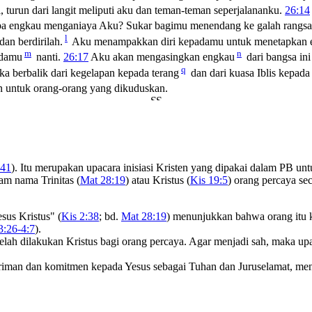
i, turun dari langit meliputi aku dan teman-teman seperjalananku.
26:14
pa engkau menganiaya Aku? Sukar bagimu menendang ke galah rangsa
l
dan berdirilah.
Aku menampakkan diri kepadamu untuk menetapkan eng
m
n
adamu
nanti.
26:17
Aku akan mengasingkan engkau
dari bangsa ini
q
a berbalik dari kegelapan kepada terang
dan dari kuasa Iblis kepad
n untuk orang-orang yang dikuduskan.
,41
). Itu merupakan upacara inisiasi Kristen yang dipakai dalam PB 
am nama Trinitas (
Mat 28:19
) atau Kristus (
Kis 19:5
) orang percaya se
sus Kristus" (
Kis 2:38
; bd.
Mat 28:19
) menunjukkan bahwa orang itu 
3:26-4:7
).
elah dilakukan Kristus bagi orang percaya. Agar menjadi sah, maka upa
eriman dan komitmen kepada Yesus sebagai Tuhan dan Juruselamat, menj