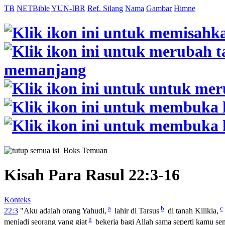
TB
NETBible
YUN-IBR
Ref. Silang
Nama
Gambar
Himne
Boks Temuan
Kisah Para Rasul 22:3-16
Konteks
a
b
c
22:3
"Aku adalah orang Yahudi,
lahir di Tarsus
di tanah Kilikia,
g
menjadi seorang yang giat
bekerja bagi Allah sama seperti kamu se