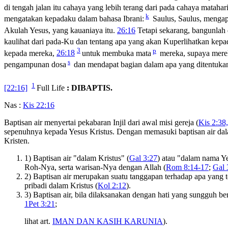
di tengah jalan itu cahaya yang lebih terang dari pada cahaya matahar
k
mengatakan kepadaku dalam bahasa Ibrani:
Saulus, Saulus, menga
Akulah Yesus, yang kauaniaya itu.
26:16
Tetapi sekarang, bangunlah 
kaulihat dari pada-Ku dan tentang apa yang akan Kuperlihatkan kep
3
p
kepada mereka,
26:18
untuk membuka mata
mereka, supaya merek
s
pengampunan dosa
dan mendapat bagian dalam apa yang ditentuka
1
[22:16]
Full Life
: DIBAPTIS.
Nas :
Kis 22:16
Baptisan air menyertai pekabaran Injil dari awal misi gereja (
Kis 2:38
sepenuhnya kepada Yesus Kristus. Dengan memasuki baptisan air dal
Kristen.
1) Baptisan air "dalam Kristus" (
Gal 3:27
) atau "dalam nama Ye
Roh-Nya, serta warisan-Nya dengan Allah (
Rom 8:14-17
;
Gal 
2) Baptisan air merupakan suatu tanggapan terhadap apa yang t
pribadi dalam Kristus (
Kol 2:12
).
3) Baptisan air, bila dilaksanakan dengan hati yang sungguh b
1Pet 3:21
;
lihat art.
IMAN DAN KASIH KARUNIA
).