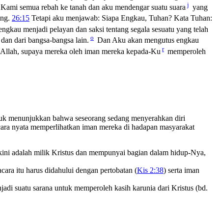
j
Kami semua rebah ke tanah dan aku mendengar suatu suara
yang
ng.
26:15
Tetapi aku menjawab: Siapa Engkau, Tuhan? Kata Tuhan:
kau menjadi pelayan dan saksi tentang segala sesuatu yang telah
o
 dan dari bangsa-bangsa lain.
Dan Aku akan mengutus engkau
r
a Allah, supaya mereka oleh iman mereka kepada-Ku
memperoleh
untuk menunjukkan bahwa seseorang sedang menyerahkan diri
cara nyata memperlihatkan iman mereka di hadapan masyarakat
kini adalah milik Kristus dan mempunyai bagian dalam hidup-Nya,
cara itu harus didahului dengan pertobatan (
Kis 2:38
) serta iman
adi suatu sarana untuk memperoleh kasih karunia dari Kristus (bd.