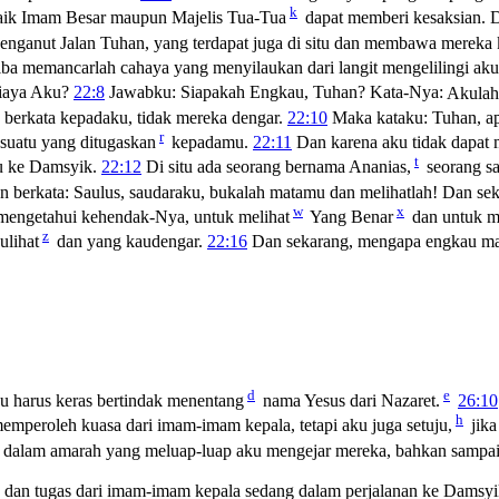
k
baik Imam Besar maupun Majelis Tua-Tua
dapat memberi kesaksian. D
enganut Jalan Tuhan, yang terdapat juga di situ dan membawa mereka
tiba memancarlah cahaya yang menyilaukan dari langit mengelilingi aku
iaya Aku?
22:8
Jawabku: Siapakah Engkau, Tuhan? Kata-Nya:
Akulah 
 berkata kepadaku, tidak mereka dengar.
22:10
Maka kataku: Tuhan, a
r
suatu yang ditugaskan
kepadamu.
22:11
Dan karena aku tidak dapat m
t
u ke Damsyik.
22:12
Di situ ada seorang bernama Ananias,
seorang sa
an berkata: Saulus, saudaraku, bukalah matamu dan melihatlah! Dan sek
w
x
 mengetahui kehendak-Nya, untuk melihat
Yang Benar
dan untuk m
z
ulihat
dan yang kaudengar.
22:16
Dan sekarang, mengapa engkau masi
d
e
 harus keras bertindak menentang
nama Yesus dari Nazaret.
26:10
h
emperoleh kuasa dari imam-imam kepala, tetapi aku juga setuju,
jika
lam amarah yang meluap-luap aku mengejar mereka, bahkan sampai k
 dan tugas dari imam-imam kepala sedang dalam perjalanan ke Damsy