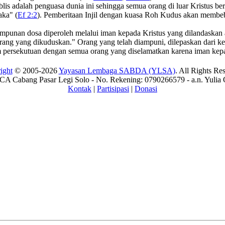
 Iblis adalah penguasa dunia ini sehingga semua orang di luar Kristus
aka" (
Ef 2:2
). Pemberitaan Injil dengan kuasa Roh Kudus akan membe
unan dosa diperoleh melalui iman kepada Kristus yang dilandaskan a
ang yang dikuduskan." Orang yang telah diampuni, dilepaskan dari ke
lam persekutuan dengan semua orang yang diselamatkan karena iman kepa
ight
© 2005-2026
Yayasan Lembaga SABDA (YLSA)
. All Rights Re
A Cabang Pasar Legi Solo - No. Rekening: 0790266579 - a.n. Yulia 
Kontak
|
Partisipasi
|
Donasi