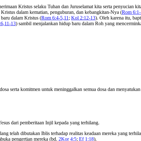
enerimaan Kristus selaku Tuhan dan Juruselamat kita serta penyucian ki
 Kristus dalam kematian, penguburan, dan kebangkitan-Nya (
Rom 6:1-
 baru dalam Kristus (
Rom 6:4-5,11
;
Kol 2:12-13
). Oleh karena itu, ba
6,11-13
) sambil menjalankan hidup baru dalam Roh yang mencerminkan
osa serta komitmen untuk meninggalkan semua dosa dan menyatukan d
sus dari pemberitaan Injil kepada yang terhilang.
g telah dibutakan Iblis terhadap realitas keadaan mereka yang terhilan
buka pengertian mereka (bd.
2Kor 4:5
;
Ef 1:18
).