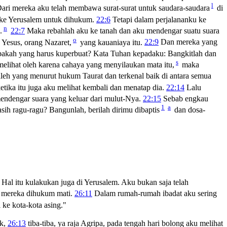
l
ari mereka aku telah membawa surat-surat untuk saudara-saudara
di
 ke Yerusalem untuk dihukum.
22:6
Tetapi dalam perjalananku ke
n
.
22:7
Maka rebahlah aku ke tanah dan aku mendengar suatu suara
o
Yesus, orang Nazaret,
yang kauaniaya itu.
22:9
Dan mereka yang
pakah yang harus kuperbuat? Kata Tuhan kepadaku:
Bangkitlah dan
s
elihat oleh karena cahaya yang menyilaukan mata itu,
maka
leh yang menurut hukum Taurat dan terkenal baik di antara semua
etika itu juga aku melihat kembali dan menatap dia.
22:14
Lalu
endengar suara yang keluar dari mulut-Nya.
22:15
Sebab engkau
1
a
h ragu-ragu? Bangunlah, berilah dirimu dibaptis
dan dosa-
Hal itu kulakukan juga di Yerusalem. Aku bukan saja telah
 mereka dihukum mati.
26:11
Dalam rumah-rumah ibadat aku sering
e kota-kota asing."
ik,
26:13
tiba-tiba, ya raja Agripa, pada tengah hari bolong aku melihat