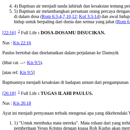
4) Baptisan air menjadi tanda lahiriah dan kesaksian tentang p
5) Baptisan air melambangkan persatuan orang percaya dengan
di dalam dosa (
Rom 6:3-4,7,10,12
;
Kol 3:3-14
) dan awal hidup
hidup untuk berpaling dari dunia dan semua yang jahat (
Rom 6:
2
[22:16]
Full Life
: DOSA-DOSAMU DISUCIKAN.
Nas :
Kis 22:16
Paulus bertobat dan diselamatkan dalam perjalanan ke Damsyik
(lihat cat. -->
Kis 9:5
).
[atau ref.
Kis 9:5
]
Baptisannya menjadi kesaksian di hadapan umum dari pengampunan d
1
[26:18]
Full Life
: TUGAS ILAHI PAULUS.
Nas :
Kis 26:18
Ayat ini menjadi pernyataan terbaik mengenai apa yang dikehendaki Ye
1) "Untuk membuka mata mereka". Mata rohani dari yang terhilan
pemberitaan Yesus Kristus dengan kuasa Roh Kudus akan mem