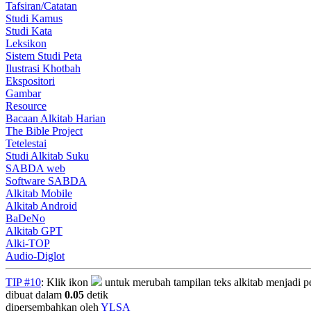
Tafsiran/Catatan
Studi Kamus
Studi Kata
Leksikon
Sistem Studi Peta
Ilustrasi Khotbah
Ekspositori
Gambar
Resource
Bacaan Alkitab Harian
The Bible Project
Tetelestai
Studi Alkitab Suku
SABDA web
Software SABDA
Alkitab Mobile
Alkitab Android
BaDeNo
Alkitab GPT
Alki-TOP
Audio-Diglot
TIP #10
: Klik ikon
untuk merubah tampilan teks alkitab menjadi per
dibuat dalam
0.05
detik
dipersembahkan oleh
YLSA