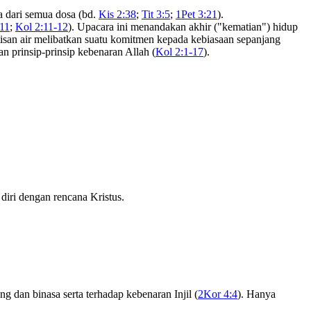
ta dari semua dosa (bd.
Kis 2:38
;
Tit 3:5
;
1Pet 3:21
).
11
;
Kol 2:11-12
). Upacara ini menandakan akhir ("kematian") hidup
ptisan air melibatkan suatu komitmen kepada kebiasaan sepanjang
 prinsip-prinsip kebenaran Allah (
Kol 2:1-17
).
iri dengan rencana Kristus.
g dan binasa serta terhadap kebenaran Injil (
2Kor 4:4
). Hanya