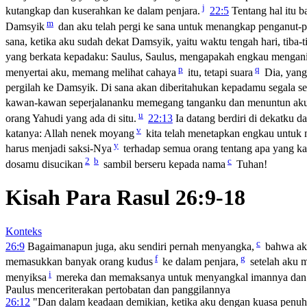
j
kutangkap dan kuserahkan ke dalam penjara.
22:5
Tentang hal itu 
m
Damsyik
dan aku telah pergi ke sana untuk menangkap penganut-p
sana, ketika aku sudah dekat Damsyik, yaitu waktu tengah hari, tiba-
yang berkata kepadaku:
Saulus, Saulus, mengapakah engkau mengan
p
q
menyertai aku, memang melihat cahaya
itu, tetapi suara
Dia, yang
pergilah ke Damsyik. Di sana akan diberitahukan kepadamu segala se
kawan-kawan seperjalananku memegang tanganku dan menuntun ak
u
orang Yahudi yang ada di situ.
22:13
Ia datang berdiri di dekatku d
v
katanya: Allah nenek moyang
kita telah menetapkan engkau untuk
y
harus menjadi saksi-Nya
terhadap semua orang tentang apa yang ka
2
b
c
dosamu disucikan
sambil berseru kepada nama
Tuhan!
Kisah Para Rasul 26:9-18
Konteks
c
26:9
Bagaimanapun juga, aku sendiri pernah menyangka,
bahwa aku
f
g
memasukkan banyak orang kudus
ke dalam penjara,
setelah aku m
i
menyiksa
mereka dan memaksanya untuk menyangkal imannya dan da
Paulus menceriterakan pertobatan dan panggilannya
26:12
"Dan dalam keadaan demikian, ketika aku dengan kuasa penuh