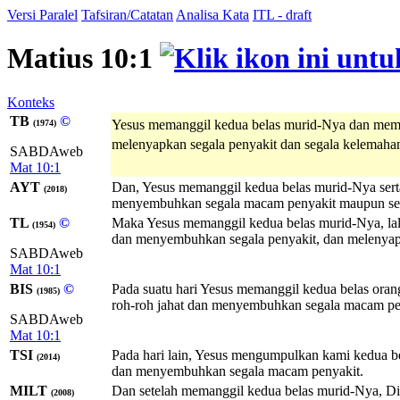
Versi Paralel
Tafsiran/Catatan
Analisa Kata
ITL - draft
Matius 10:1
Konteks
TB
©
Yesus memanggil kedua belas murid-Nya dan memb
(1974)
melenyapkan segala penyakit dan segala kelemaha
SABDAweb
Mat 10:1
AYT
Dan, Yesus memanggil kedua belas murid-Nya serta
(2018)
menyembuhkan segala macam penyakit maupun seg
TL
©
Maka Yesus memanggil kedua belas murid-Nya, lalu
(1954)
dan menyembuhkan segala penyakit, dan melenyapk
SABDAweb
Mat 10:1
BIS
©
Pada suatu hari Yesus memanggil kedua belas ora
(1985)
roh-roh jahat dan menyembuhkan segala macam pe
SABDAweb
Mat 10:1
TSI
Pada hari lain, Yesus mengumpulkan kami kedua be
(2014)
dan menyembuhkan segala macam penyakit.
MILT
Dan setelah memanggil kedua belas murid-Nya, Dia
(2008)