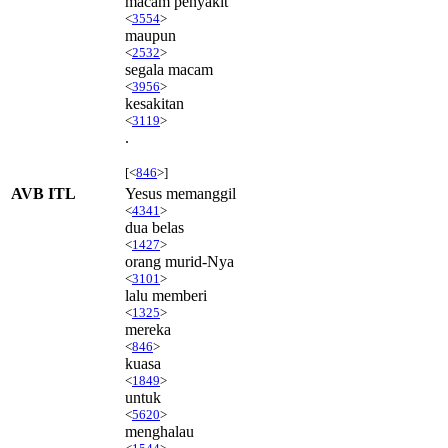
macam penyakit
<
3554
>
maupun
<
2532
>
segala macam
<
3956
>
kesakitan
<
3119
>
.
[<
846
>]
AVB ITL
Yesus memanggil
<
4341
>
dua belas
<
1427
>
orang murid-Nya
<
3101
>
lalu memberi
<
1325
>
mereka
<
846
>
kuasa
<
1849
>
untuk
<
5620
>
menghalau