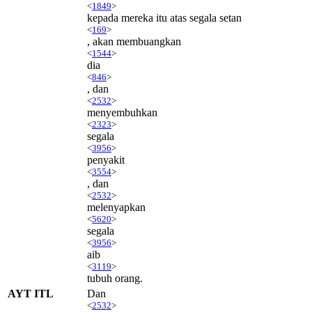
<
1849
>
kepada mereka itu atas segala setan
<
169
>
, akan membuangkan
<
1544
>
dia
<
846
>
, dan
<
2532
>
menyembuhkan
<
2323
>
segala
<
3956
>
penyakit
<
3554
>
, dan
<
2532
>
melenyapkan
<
5620
>
segala
<
3956
>
aib
<
3119
>
tubuh orang.
AYT ITL
Dan
<
2532
>