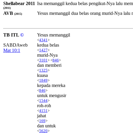
Shellabear 2011
Isa memanggil kedua belas pengikut-Nya lalu mem
(2011)
AVB
Yesus memanggil dua belas orang murid-Nya lalu 
(2015)
TB ITL
©
Yesus memanggil
<
4341
>
SABDAweb
kedua belas
Mat 10:1
<
1427
>
murid-Nya
<
3101
> <
846
>
dan memberi
<
1325
>
kuasa
<
1849
>
kepada mereka
<
846
>
untuk mengusir
<
1544
>
roh-roh
<
4151
>
jahat
<
169
>
dan untuk
<
5620
>