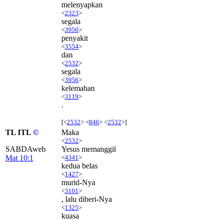
melenyapkan
<
2323
>
segala
<
3956
>
penyakit
<
3554
>
dan
<
2532
>
segala
<
3956
>
kelemahan
<
3119
>
.
[<
2532
> <
846
> <
2532
>]
TL ITL
©
Maka
<
2532
>
SABDAweb
Yesus memanggil
Mat 10:1
<
4341
>
kedua belas
<
1427
>
murid-Nya
<
3101
>
, lalu diberi-Nya
<
1325
>
kuasa