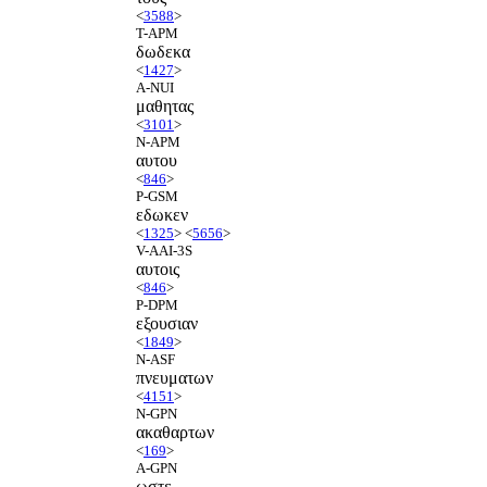
<
3588
>
T-APM
δωδεκα
<
1427
>
A-NUI
μαθητας
<
3101
>
N-APM
αυτου
<
846
>
P-GSM
εδωκεν
<
1325
> <
5656
>
V-AAI-3S
αυτοις
<
846
>
P-DPM
εξουσιαν
<
1849
>
N-ASF
πνευματων
<
4151
>
N-GPN
ακαθαρτων
<
169
>
A-GPN
ωστε