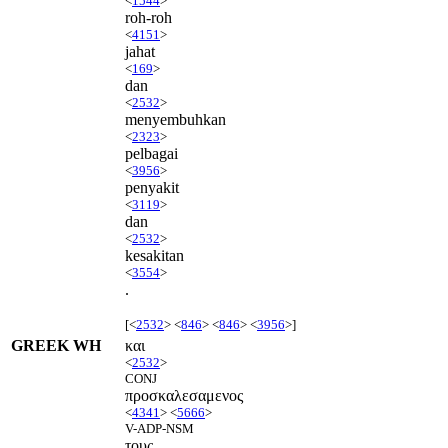
<
1544
>
roh-roh
<
4151
>
jahat
<
169
>
dan
<
2532
>
menyembuhkan
<
2323
>
pelbagai
<
3956
>
penyakit
<
3119
>
dan
<
2532
>
kesakitan
<
3554
>
.
[<
2532
> <
846
> <
846
> <
3956
>]
GREEK WH
και
<
2532
>
CONJ
προσκαλεσαμενος
<
4341
> <
5666
>
V-ADP-NSM
τους