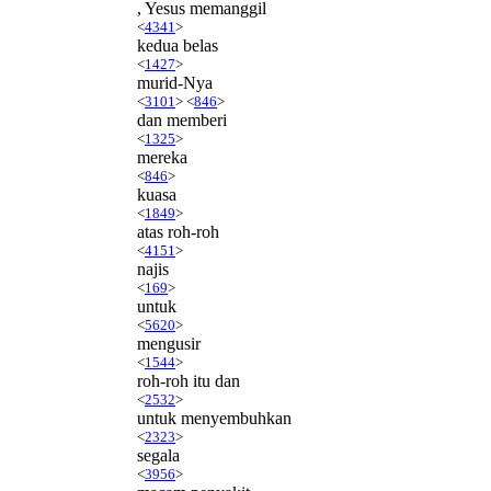
, Yesus memanggil
<
4341
>
kedua belas
<
1427
>
murid-Nya
<
3101
> <
846
>
dan memberi
<
1325
>
mereka
<
846
>
kuasa
<
1849
>
atas roh-roh
<
4151
>
najis
<
169
>
untuk
<
5620
>
mengusir
<
1544
>
roh-roh itu dan
<
2532
>
untuk menyembuhkan
<
2323
>
segala
<
3956
>