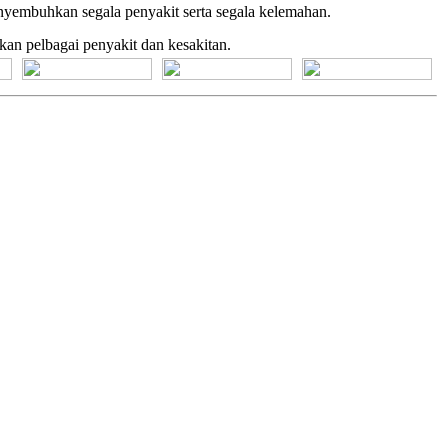
yembuhkan segala penyakit serta segala kelemahan.
n pelbagai penyakit dan kesakitan.
[+] Bhs. Suku
[+] Bhs. Indonesia
[+] Bhs. Inggris