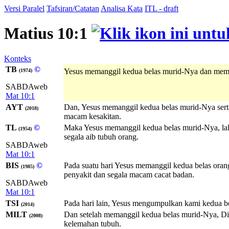
Versi Paralel
Tafsiran/Catatan
Analisa Kata
ITL - draft
Matius 10:1
Konteks
TB
©
Yesus memanggil kedua belas murid-Nya dan memb
(1974)
SABDAweb
Mat 10:1
AYT
Dan, Yesus memanggil kedua belas murid-Nya sert
(2018)
macam kesakitan.
TL
©
Maka Yesus memanggil kedua belas murid-Nya, lal
(1954)
segala aib tubuh orang.
SABDAweb
Mat 10:1
BIS
©
Pada suatu hari Yesus memanggil kedua belas ora
(1985)
penyakit dan segala macam cacat badan.
SABDAweb
Mat 10:1
TSI
Pada hari lain, Yesus mengumpulkan kami kedua b
(2014)
MILT
Dan setelah memanggil kedua belas murid-Nya, Dia
(2008)
kelemahan tubuh.