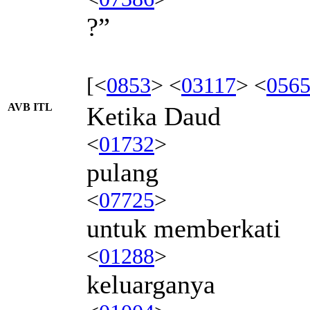
?”
[<
0853
> <
03117
> <
056
AVB ITL
Ketika Daud
<
01732
>
pulang
<
07725
>
untuk memberkati
<
01288
>
keluarganya