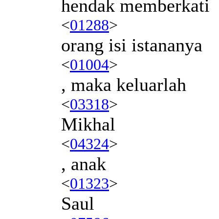
hendak memberkati
<
01288
>
orang isi istananya
<
01004
>
, maka keluarlah
<
03318
>
Mikhal
<
04324
>
, anak
<
01323
>
Saul