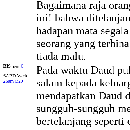
Bagaimana raja orang
ini! bahwa ditelanja
hadapan mata segala
seorang yang terhin
tiada malu.
BIS
©
Pada waktu Daud pul
(1985)
SABDAweb
salam kepada keluar
2Sam 6:20
mendapatkan Daud dan
sungguh-sungguh mem
bertelanjang seperti