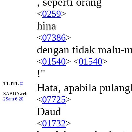
, seperti orang
<
0259
>
hina
<
07386
>
dengan tidak malu-m
<
01540
> <
01540
>
!"
TL ITL
©
Hata, apabila pulang
SABDAweb
<
07725
>
2Sam 6:20
Daud
<
01732
>