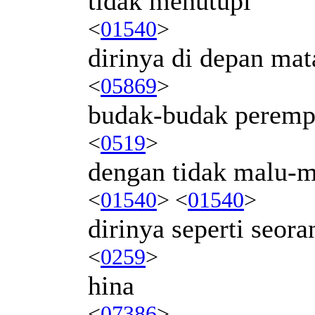
tidak menutupi
<
01540
>
dirinya di depan mat
<
05869
>
budak-budak perem
<
0519
>
dengan tidak malu-m
<
01540
> <
01540
>
dirinya seperti seora
<
0259
>
hina
<
07386
>