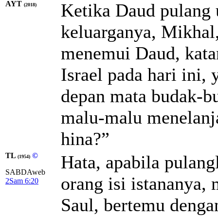
AYT
Ketika Daud pulang
(2018)
keluarganya, Mikhal
menemui Daud, kata
Israel pada hari ini,
depan mata budak-b
malu-malu menelanja
hina?”
TL
©
Hata, apabila pulan
(1954)
SABDAweb
orang isi istananya,
2Sam 6:20
Saul, bertemu denga