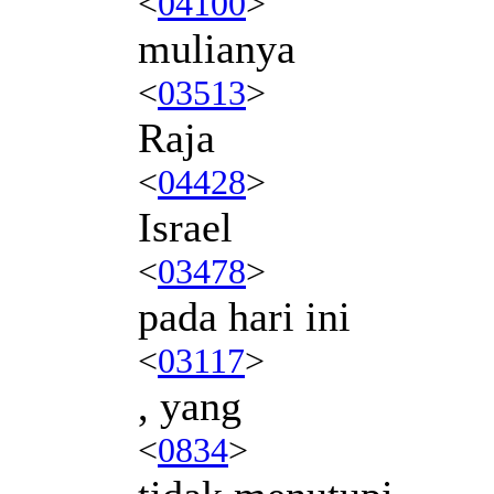
<
04100
>
mulianya
<
03513
>
Raja
<
04428
>
Israel
<
03478
>
pada hari ini
<
03117
>
, yang
<
0834
>