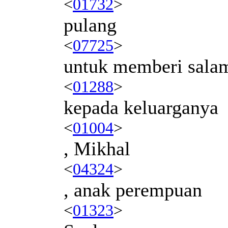
<
01732
>
pulang
<
07725
>
untuk memberi sala
<
01288
>
kepada keluarganya
<
01004
>
, Mikhal
<
04324
>
, anak perempuan
<
01323
>