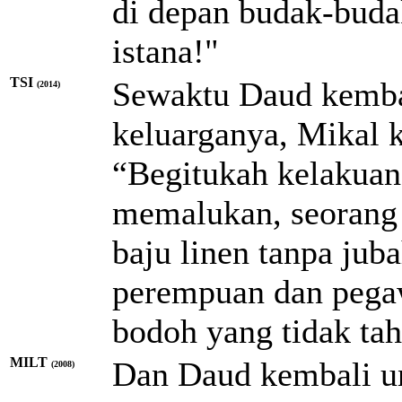
di depan budak-buda
istana!"
TSI
Sewaktu Daud kemba
(2014)
keluarganya, Mikal 
“Begitukah kelakuan 
memalukan, seorang
baju linen tanpa jub
perempuan dan pegaw
bodoh yang tidak ta
MILT
Dan Daud kembali u
(2008)