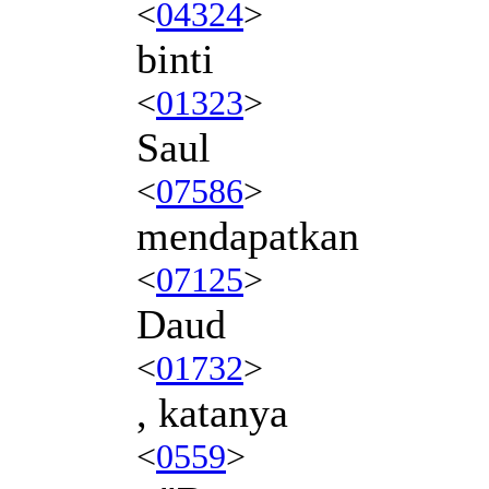
<
04324
>
binti
<
01323
>
Saul
<
07586
>
mendapatkan
<
07125
>
Daud
<
01732
>
, katanya
<
0559
>