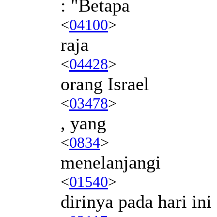
: "Betapa
<
04100
>
raja
<
04428
>
orang Israel
<
03478
>
, yang
<
0834
>
menelanjangi
<
01540
>
dirinya pada hari ini