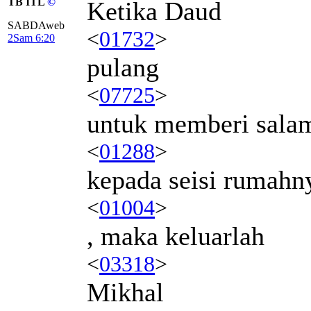
TB ITL
©
Ketika Daud
SABDAweb
<
01732
>
2Sam 6:20
pulang
<
07725
>
untuk memberi sala
<
01288
>
kepada seisi rumahn
<
01004
>
, maka keluarlah
<
03318
>
Mikhal