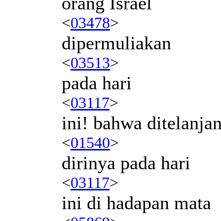
orang Israel
<
03478
>
dipermuliakan
<
03513
>
pada hari
<
03117
>
ini! bahwa ditelanj
<
01540
>
dirinya pada hari
<
03117
>
ini di hadapan mata