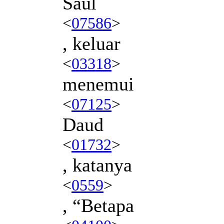
Saul
<
07586
>
, keluar
<
03318
>
menemui
<
07125
>
Daud
<
01732
>
, katanya
<
0559
>
, “Betapa