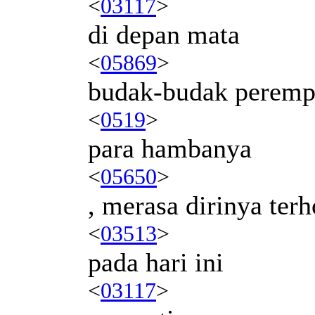
<
03117
>
di depan mata
<
05869
>
budak-budak perem
<
0519
>
para hambanya
<
05650
>
, merasa dirinya ter
<
03513
>
pada hari ini
<
03117
>