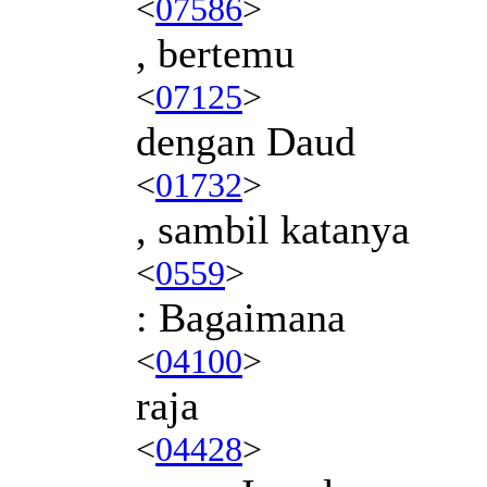
<
07586
>
, bertemu
<
07125
>
dengan Daud
<
01732
>
, sambil katanya
<
0559
>
: Bagaimana
<
04100
>
raja
<
04428
>