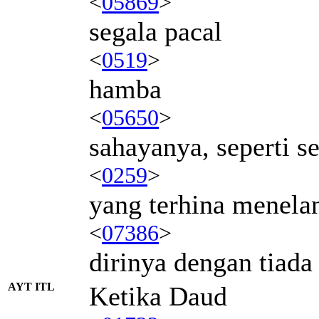
<
05869
>
segala pacal
<
0519
>
hamba
<
05650
>
sahayanya, seperti s
<
0259
>
yang terhina menela
<
07386
>
dirinya dengan tiada
AYT ITL
Ketika Daud