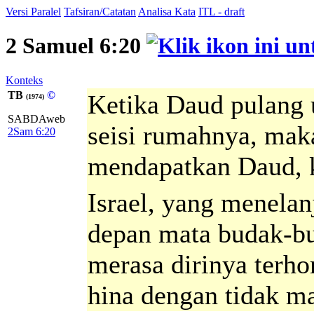
Versi Paralel
Tafsiran/Catatan
Analisa Kata
ITL - draft
2 Samuel 6:20
Konteks
TB
©
Ketika Daud pulang
(1974)
SABDAweb
seisi rumahnya, maka
2Sam 6:20
mendapatkan Daud, k
Israel, yang menelan
depan mata budak-b
merasa dirinya terhor
hina dengan tidak m