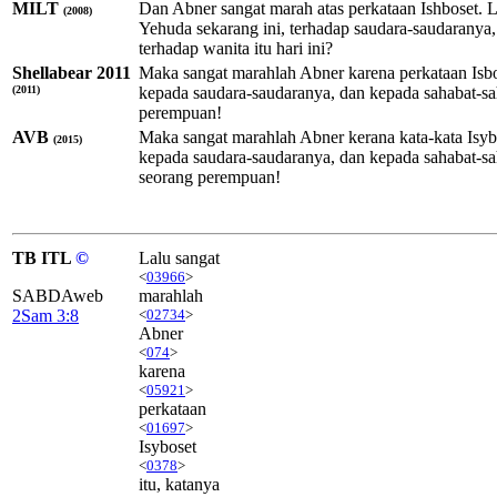
MILT
Dan Abner sangat marah atas perkataan Ishboset. 
(2008)
Yehuda sekarang ini, terhadap saudara-saudarany
terhadap wanita itu hari ini?
Shellabear 2011
Maka sangat marahlah Abner karena perkataan Isbos
(2011)
kepada saudara-saudaranya, dan kepada sahabat-s
perempuan!
AVB
Maka sangat marahlah Abner kerana kata-kata Isyb
(2015)
kepada saudara-saudaranya, dan kepada sahabat-s
seorang perempuan!
TB ITL
©
Lalu sangat
<
03966
>
SABDAweb
marahlah
2Sam 3:8
<
02734
>
Abner
<
074
>
karena
<
05921
>
perkataan
<
01697
>
Isyboset
<
0378
>
itu, katanya