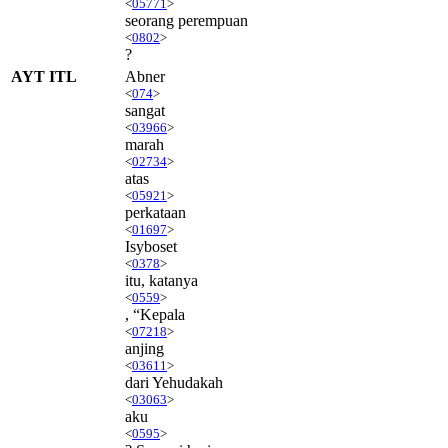
<
05771
>
seorang perempuan
<
0802
>
?
AYT ITL
Abner
<
074
>
sangat
<
03966
>
marah
<
02734
>
atas
<
05921
>
perkataan
<
01697
>
Isyboset
<
0378
>
itu, katanya
<
0559
>
, “Kepala
<
07218
>
anjing
<
03611
>
dari Yehudakah
<
03063
>
aku
<
0595
>