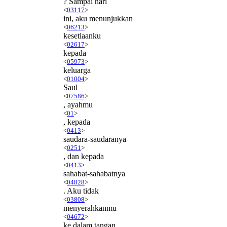
? Sampai hari
<
03117
>
ini, aku menunjukkan
<
06213
>
kesetiaanku
<
02617
>
kepada
<
05973
>
keluarga
<
01004
>
Saul
<
07586
>
, ayahmu
<
01
>
, kepada
<
0413
>
saudara-saudaranya
<
0251
>
, dan kepada
<
0413
>
sahabat-sahabatnya
<
04828
>
. Aku tidak
<
03808
>
menyerahkanmu
<
04672
>
ke dalam tangan