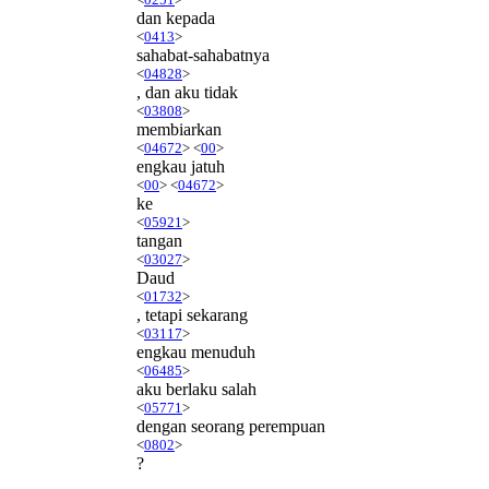
dan kepada
<
0413
>
sahabat-sahabatnya
<
04828
>
, dan aku tidak
<
03808
>
membiarkan
<
04672
> <
00
>
engkau jatuh
<
00
> <
04672
>
ke
<
05921
>
tangan
<
03027
>
Daud
<
01732
>
, tetapi sekarang
<
03117
>
engkau menuduh
<
06485
>
aku berlaku salah
<
05771
>
dengan seorang perempuan
<
0802
>
?