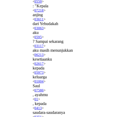
<
0559
>
: "Kepala
<
07218
>
anjing
<
03611
>
dari Yehudakah
<
03063
>
aku
<
0595
>
? Sampai sekarang
<
03117
>
aku masih menunjukkan
<
06213
>
kesetiaanku
<
02617
>
kepada
<
05973
>
keluarga
<
01004
>
Saul
<
07586
>
, ayahmu
<
01
>
, kepada
<
0413
>
saudara-saudaranya
<
0251
>