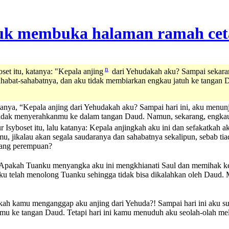
n
set itu, katanya: "Kepala anjing
dari Yehudakah aku? Sampai sekara
habat-sahabatnya, dan aku tidak membiarkan engkau jatuh ke tangan D
atanya, “Kepala anjing dari Yehudakah aku? Sampai hari ini, aku menu
 tidak menyerahkanmu ke dalam tangan Daud. Namun, sekarang, engka
 Isyboset itu, lalu katanya: Kepala anjingkah aku ini dan sefakatkah 
hmu, jikalau akan segala saudaranya dan sahabatnya sekalipun, sebab 
rang perempuan?
 "Apakah Tuanku menyangka aku ini mengkhianati Saul dan memihak ke
ku telah menolong Tuanku sehingga tidak bisa dikalahkan oleh Daud.
ah kamu menganggap aku anjing dari Yehuda?! Sampai hari ini aku su
 ke tangan Daud. Tetapi hari ini kamu menuduh aku seolah-olah mela