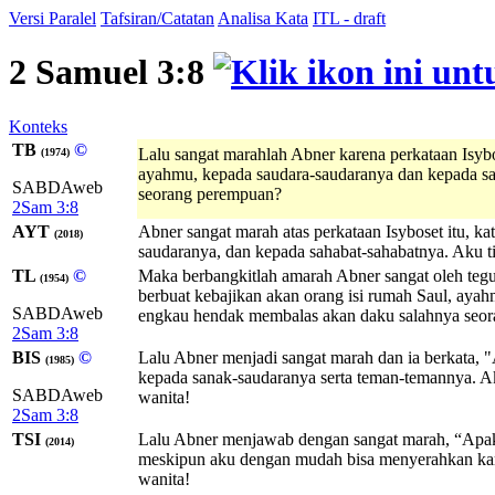
Versi Paralel
Tafsiran/Catatan
Analisa Kata
ITL - draft
2 Samuel 3:8
Konteks
TB
©
Lalu sangat marahlah Abner karena perkataan Isybo
(1974)
ayahmu, kepada saudara-saudaranya dan kepada sa
SABDAweb
seorang perempuan?
2Sam 3:8
AYT
Abner sangat marah atas perkataan Isyboset itu, k
(2018)
saudaranya, dan kepada sahabat-sahabatnya. Aku
TL
©
Maka berbangkitlah amarah Abner sangat oleh tegur
(1954)
berbuat kebajikan akan orang isi rumah Saul, aya
SABDAweb
engkau hendak membalas akan daku salahnya seo
2Sam 3:8
BIS
©
Lalu Abner menjadi sangat marah dan ia berkata,
(1985)
kepada sanak-saudaranya serta teman-temannya. A
SABDAweb
wanita!
2Sam 3:8
TSI
Lalu Abner menjawab dengan sangat marah, “Apak
(2014)
meskipun aku dengan mudah bisa menyerahkan kamu
wanita!