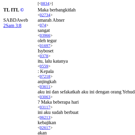
[<
0834
>]
TL ITL
©
Maka berbangkitlah
<
02734
>
SABDAweb
amarah Abner
2Sam 3:8
<
074
>
sangat
<
03966
>
oleh tegur
<
01697
>
Isyboset
<
0378
>
itu, lalu katanya
<
0559
>
: Kepala
<
07218
>
anjingkah
<
03611
>
aku ini dan sefakatkah aku ini dengan orang Yehud
<
03063
>
? Maka beberapa hari
<
03117
>
ini aku sudah berbuat
<
06213
>
kebajikan
<
02617
>
akan