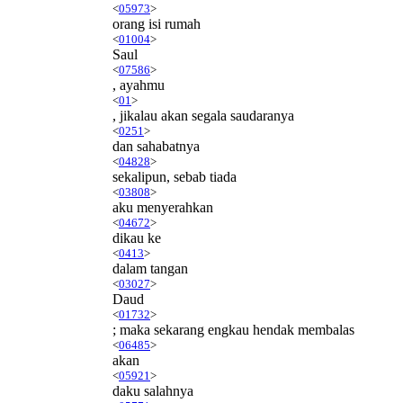
<
05973
>
orang isi rumah
<
01004
>
Saul
<
07586
>
, ayahmu
<
01
>
, jikalau akan segala saudaranya
<
0251
>
dan sahabatnya
<
04828
>
sekalipun, sebab tiada
<
03808
>
aku menyerahkan
<
04672
>
dikau ke
<
0413
>
dalam tangan
<
03027
>
Daud
<
01732
>
; maka sekarang engkau hendak membalas
<
06485
>
akan
<
05921
>
daku salahnya