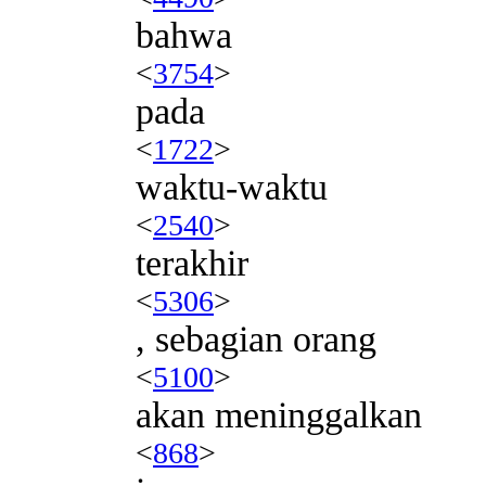
bahwa
<
3754
>
pada
<
1722
>
waktu-waktu
<
2540
>
terakhir
<
5306
>
, sebagian orang
<
5100
>
akan meninggalkan
<
868
>