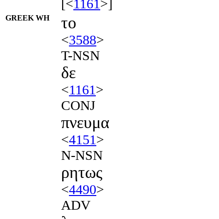
[<
1161
>]
GREEK WH
το
<
3588
>
T-NSN
δε
<
1161
>
CONJ
πνευμα
<
4151
>
N-NSN
ρητως
<
4490
>
ADV