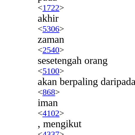
<
1722
>
akhir
<
5306
>
zaman
<
2540
>
sesetengah orang
<
5100
>
akan berpaling daripad
<
868
>
iman
<
4102
>
, mengikut
<
4337
>