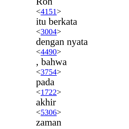
Roh
<
4151
>
itu berkata
<
3004
>
dengan nyata
<
4490
>
, bahwa
<
3754
>
pada
<
1722
>
akhir
<
5306
>
zaman