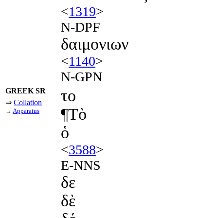
<
1319
>
N-DPF
δαιμονιων
<
1140
>
N-GPN
GREEK SR
το
⇒
Collation
¶Τὸ
→
Apparatus
ὁ
<
3588
>
E-NNS
δε
δὲ