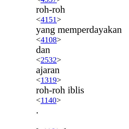
roh-roh
<
4151
>
yang memperdayakan
<
4108
>
dan
<
2532
>
ajaran
<
1319
>
roh-roh iblis
<
1140
>
.