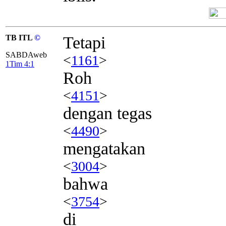
TB ITL
©
Tetapi
SABDAweb
<
1161
>
1Tim 4:1
Roh
<
4151
>
dengan tegas
<
4490
>
mengatakan
<
3004
>
bahwa
<
3754
>
di