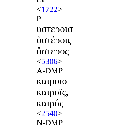
<
1722
>
P
υστεροισ
ὑστέροις
ὕστερος
<
5306
>
A-DMP
καιροισ
καιροῖς,
καιρός
<
2540
>
N-DMP