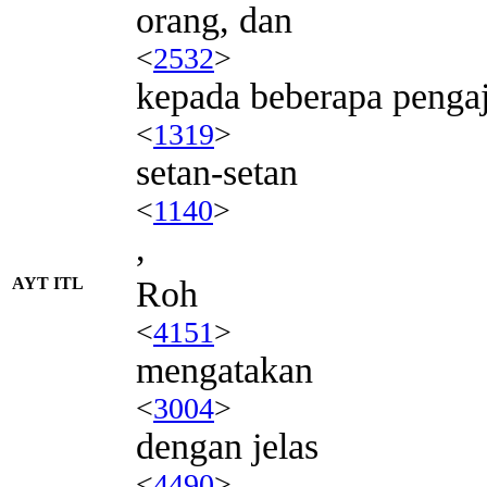
orang, dan
<
2532
>
kepada beberapa penga
<
1319
>
setan-setan
<
1140
>
,
AYT ITL
Roh
<
4151
>
mengatakan
<
3004
>
dengan jelas
<
4490
>