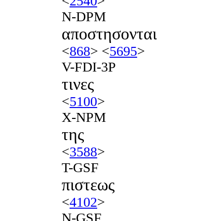
<
2540
>
N-DPM
αποστησονται
<
868
> <
5695
>
V-FDI-3P
τινες
<
5100
>
X-NPM
της
<
3588
>
T-GSF
πιστεως
<
4102
>
N-GSF