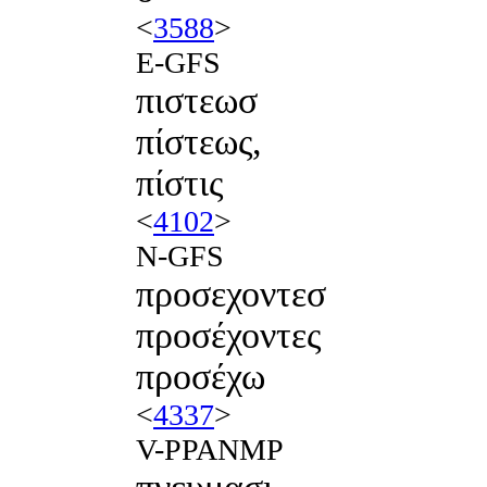
<
3588
>
E-GFS
πιστεωσ
πίστεως,
πίστις
<
4102
>
N-GFS
προσεχοντεσ
προσέχοντες
προσέχω
<
4337
>
V-PPANMP