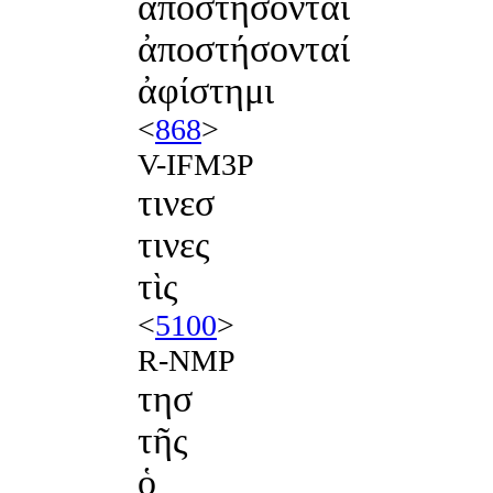
αποστησονται
ἀποστήσονταί
ἀφίστημι
<
868
>
V-IFM3P
τινεσ
τινες
τὶς
<
5100
>
R-NMP
τησ
τῆς
ὁ