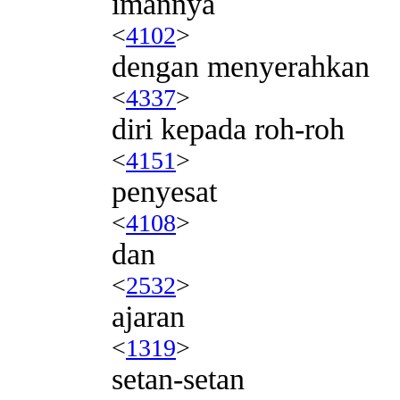
imannya
<
4102
>
dengan menyerahkan
<
4337
>
diri kepada roh-roh
<
4151
>
penyesat
<
4108
>
dan
<
2532
>
ajaran
<
1319
>
setan-setan