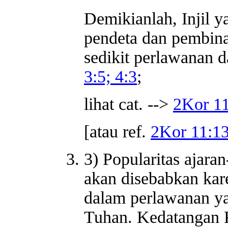
Demikianlah, Injil y
pendeta dan pembin
sedikit perlawanan d
3:5; 4:3
;
lihat cat. -->
2Kor 1
[atau ref.
2Kor 11:1
3) Popularitas ajaran
akan disebabkan kar
dalam perlawanan ya
Tuhan. Kedatangan K