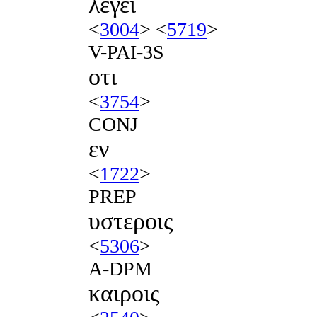
λεγει
<
3004
> <
5719
>
V-PAI-3S
οτι
<
3754
>
CONJ
εν
<
1722
>
PREP
υστεροις
<
5306
>
A-DPM
καιροις