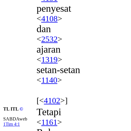
penyesat
<
4108
>
dan
<
2532
>
ajaran
<
1319
>
setan-setan
<
1140
>
[<
4102
>]
TL ITL
©
Tetapi
SABDAweb
<
1161
>
1Tim 4:1