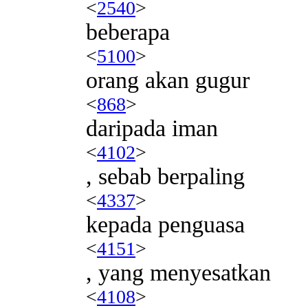
<
2540
>
beberapa
<
5100
>
orang akan gugur
<
868
>
daripada iman
<
4102
>
, sebab berpaling
<
4337
>
kepada penguasa
<
4151
>
, yang menyesatkan
<
4108
>