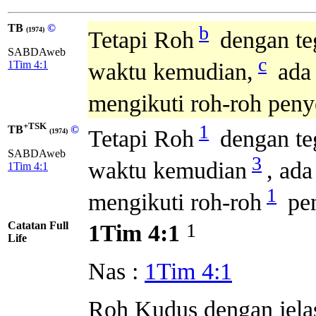
TB
©
b
(1974)
Tetapi Roh
dengan te
SABDAweb
c
1Tim 4:1
waktu kemudian,
ada 
mengikuti roh-roh peny
+TSK
1
TB
©
Tetapi Roh
dengan te
(1974)
SABDAweb
3
waktu kemudian
, ad
1Tim 4:1
1
mengikuti roh-roh
pen
Catatan Full
1
1Tim 4:1
Life
Nas :
1Tim 4:1
Roh Kudus dengan jela