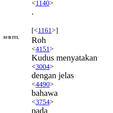
<
1140
>
.
[<
1161
>]
AVB ITL
Roh
<
4151
>
Kudus menyatakan
<
3004
>
dengan jelas
<
4490
>
bahawa
<
3754
>
pada