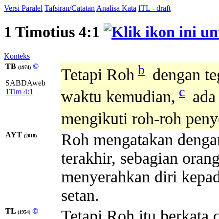
Versi Paralel
Tafsiran/Catatan
Analisa Kata
ITL - draft
1 Timotius 4:1
Konteks
TB
©
b
(1974)
Tetapi Roh
dengan te
SABDAweb
c
1Tim 4:1
waktu kemudian,
ada 
mengikuti roh-roh peny
AYT
Roh mengatakan dengan
(2018)
terakhir, sebagian ora
menyerahkan diri kepad
setan.
TL
©
Tetapi Roh itu berkata
(1954)