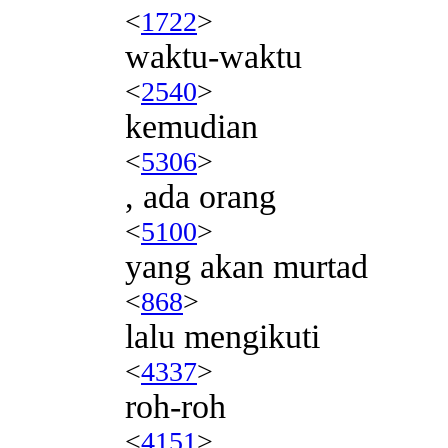
<
1722
>
waktu-waktu
<
2540
>
kemudian
<
5306
>
, ada orang
<
5100
>
yang akan murtad
<
868
>
lalu mengikuti
<
4337
>
roh-roh
<
4151
>