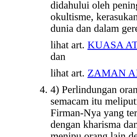
didahului oleh penin
okultisme, kerasukan
dunia dan dalam gere
lihat art.
KUASA AT
dan
lihat art.
ZAMAN A
4) Perlindungan ora
semacam itu meliput
Firman-Nya yang te
dengan kharisma dan
menipu orang lain 