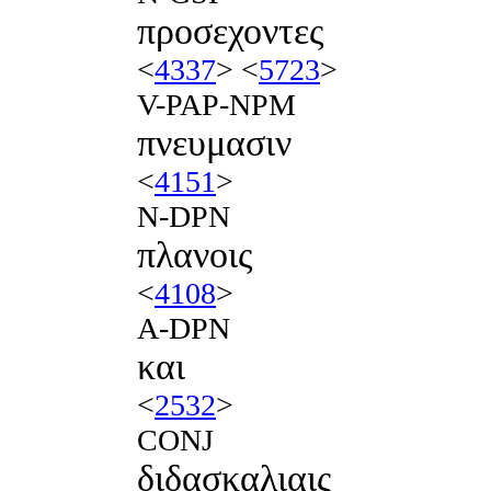
προσεχοντες
<
4337
> <
5723
>
V-PAP-NPM
πνευμασιν
<
4151
>
N-DPN
πλανοις
<
4108
>
A-DPN
και
<
2532
>
CONJ
διδασκαλιαις