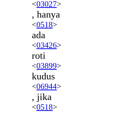
<
03027
>
, hanya
<
0518
>
ada
<
03426
>
roti
<
03899
>
kudus
<
06944
>
, jika
<
0518
>