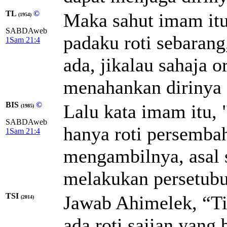
TL
©
Maka sahut imam itu
(1954)
SABDAweb
padaku roti sebarang
1Sam 21:4
ada, jikalau sahaja 
menahankan dirinya 
BIS
©
Lalu kata imam itu, 
(1985)
SABDAweb
hanya roti persemba
1Sam 21:4
mengambilnya, asal 
melakukan persetubu
TSI
Jawab Ahimelek, “Ti
(2014)
ada roti sajian yang 