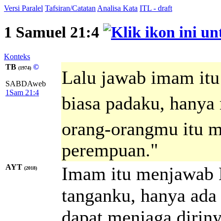
Versi Paralel
Tafsiran/Catatan
Analisa Kata
ITL - draft
1 Samuel 21:4
Konteks
TB
©
(1974)
Lalu jawab imam itu
SABDAweb
1Sam 21:4
biasa padaku, hanya 
orang-orangmu itu m
perempuan."
AYT
Imam itu menjawab D
(2018)
tanganku, hanya ada 
dapat menjaga dirin