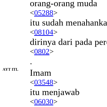
orang-orang muda
<
05288
>
itu sudah menahank
<
08104
>
dirinya dari pada p
<
0802
>
.
AYT ITL
Imam
<
03548
>
itu menjawab
<
06030
>