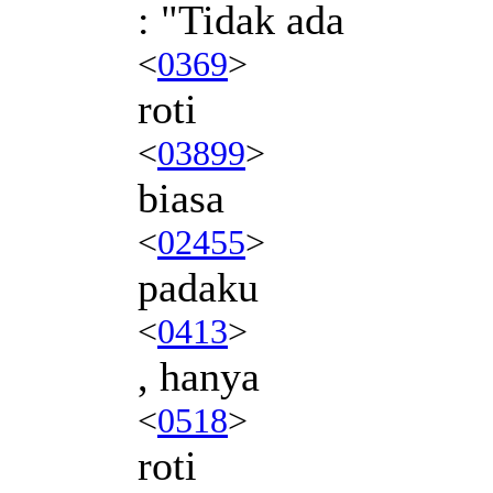
: "Tidak ada
<
0369
>
roti
<
03899
>
biasa
<
02455
>
padaku
<
0413
>
, hanya
<
0518
>
roti