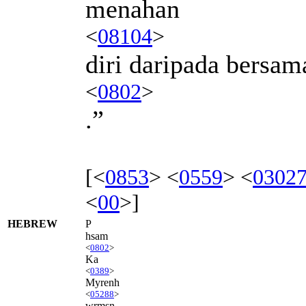
menahan
<
08104
>
diri daripada bersa
<
0802
>
.”
[<
0853
> <
0559
> <
0302
<
00
>]
HEBREW
P
hsam
<
0802
>
Ka
<
0389
>
Myrenh
<
05288
>
wrmsn