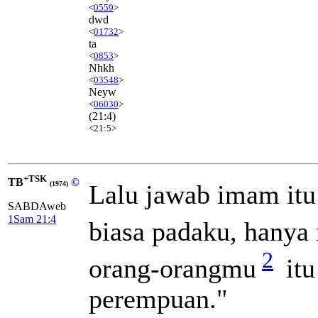
<
0559
>
dwd
<
01732
>
ta
<
0853
>
Nhkh
<
03548
>
Neyw
<
06030
>
(21:4)
<21:5>
+TSK
TB
©
Lalu jawab imam itu
(1974)
SABDAweb
1Sam 21:4
biasa padaku, hanya 
2
orang-orangmu
itu
perempuan."