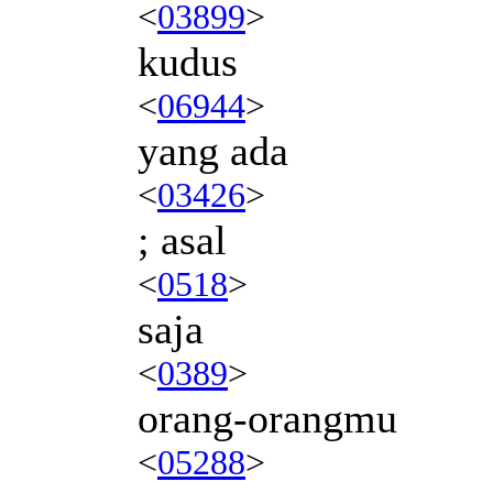
<
03899
>
kudus
<
06944
>
yang ada
<
03426
>
; asal
<
0518
>
saja
<
0389
>
orang-orangmu
<
05288
>