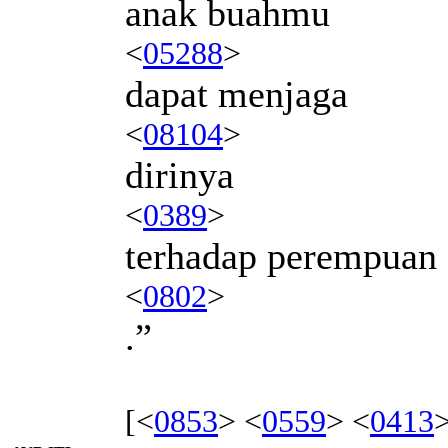
anak buahmu
<
05288
>
dapat menjaga
<
08104
>
dirinya
<
0389
>
terhadap perempuan
<
0802
>
.”
[<
0853
> <
0559
> <
0413