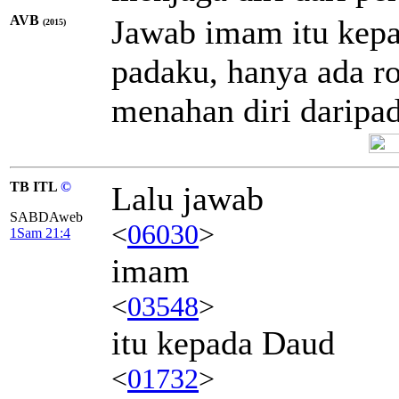
AVB
Jawab imam itu kepa
(2015)
padaku, hanya ada ro
menahan diri daripa
TB ITL
©
Lalu jawab
SABDAweb
<
06030
>
1Sam 21:4
imam
<
03548
>
itu kepada Daud
<
01732
>