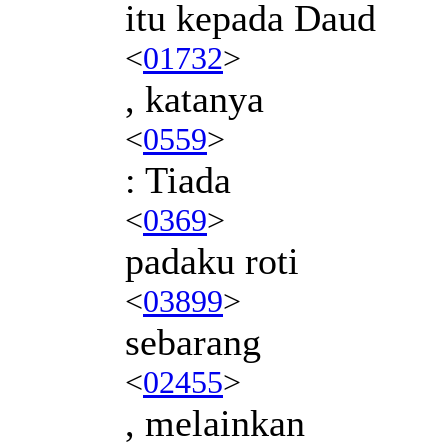
itu kepada Daud
<
01732
>
, katanya
<
0559
>
: Tiada
<
0369
>
padaku roti
<
03899
>
sebarang
<
02455
>
, melainkan