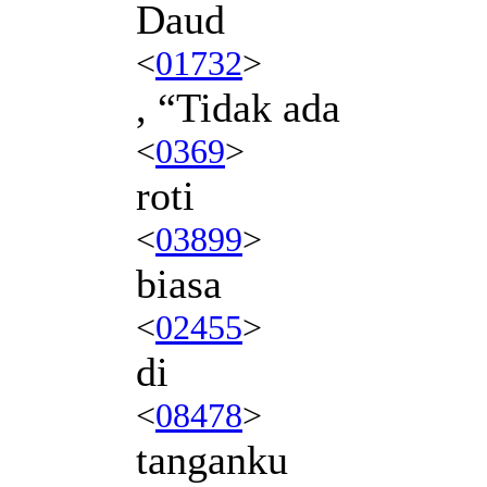
Daud
<
01732
>
, “Tidak ada
<
0369
>
roti
<
03899
>
biasa
<
02455
>
di
<
08478
>
tanganku