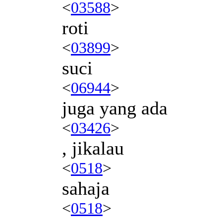
<
03588
>
roti
<
03899
>
suci
<
06944
>
juga yang ada
<
03426
>
, jikalau
<
0518
>
sahaja
<
0518
>