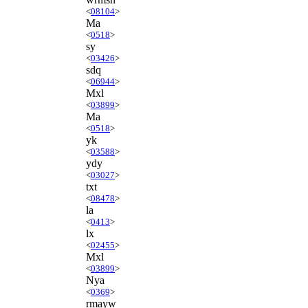
<
08104
>
Ma
<
0518
>
sy
<
03426
>
sdq
<
06944
>
Mxl
<
03899
>
Ma
<
0518
>
yk
<
03588
>
ydy
<
03027
>
txt
<
08478
>
la
<
0413
>
lx
<
02455
>
Mxl
<
03899
>
Nya
<
0369
>
rmayw