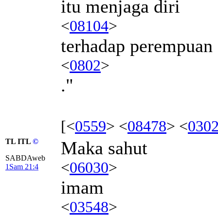
itu menjaga diri
<
08104
>
terhadap perempuan
<
0802
>
."
[<
0559
> <
08478
> <
030
TL ITL
©
Maka sahut
SABDAweb
<
06030
>
1Sam 21:4
imam
<
03548
>