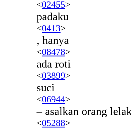
<
02455
>
padaku
<
0413
>
, hanya
<
08478
>
ada roti
<
03899
>
suci
<
06944
>
– asalkan orang lela
<
05288
>