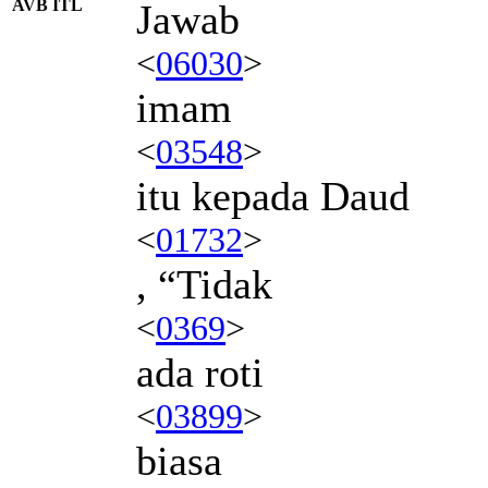
AVB ITL
Jawab
<
06030
>
imam
<
03548
>
itu kepada Daud
<
01732
>
, “Tidak
<
0369
>
ada roti
<
03899
>
biasa