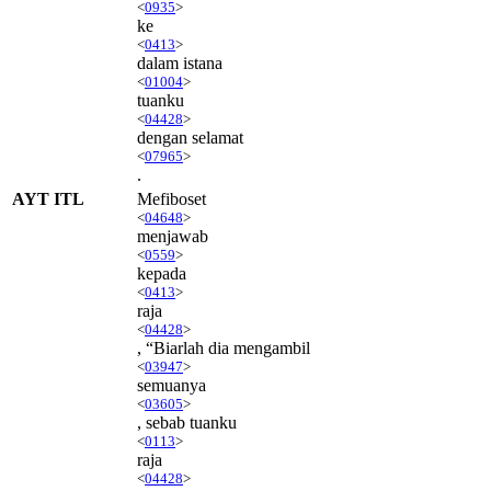
<
0935
>
ke
<
0413
>
dalam istana
<
01004
>
tuanku
<
04428
>
dengan selamat
<
07965
>
.
AYT ITL
Mefiboset
<
04648
>
menjawab
<
0559
>
kepada
<
0413
>
raja
<
04428
>
, “Biarlah dia mengambil
<
03947
>
semuanya
<
03605
>
, sebab tuanku
<
0113
>
raja
<
04428
>