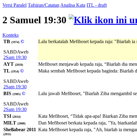
Versi Paralel
Tafsiran/Catatan
Analisa Kata
ITL - draft
2 Samuel 19:30
Konteks
TB
©
Lalu berkatalah Mefiboset kepada raja: "Biarlah i
(1974)
SABDAweb
2Sam 19:30
AYT
Mefiboset menjawab kepada raja, “Biarlah dia men
(2018)
TL
©
Maka sembah Mefiboset kepada baginda: Biarlah di
(1954)
SABDAweb
2Sam 19:30
BIS
©
Lalu jawab Mefiboset, "Biarlah Ziba mengambil s
(1985)
SABDAweb
2Sam 19:30
TSI
Kata Mefiboset, “Tidak apa-apa! Biarkan Ziba me
(2014)
MILT
Dan Mefiboset berkata kepada raja, "Ya, biarkanla
(2008)
Shellabear 2011
Kata Mefiboset kepada raja, "Ah, biarlah ia meng
(2011)