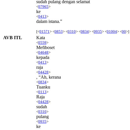
sudah pulang dengan selamat
<
07965
>
ke
<
0413
>
dalam istana.”
[<
01571
> <
0853
> <
0310
> <
0834
> <
0935
> <
01004
> <
00
>]
AVB ITL
Kata
<
0559
>
Mefiboset
<
04648
>
kepada
<
0413
>
raja
<
04428
>
, “Ah, kerana
<
0834
>
Tuanku
<
0113
>
Raja
<
04428
>
sudah
<
0310
>
pulang
<
0935
>
ke