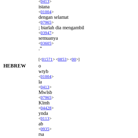
<
0413
>
istana
<
01004
>
dengan selamat
<
07965
>
; biarlah dia mengambil
<
03947
>
semuanya
<
03605
>
.”
[<
01571
> <
0853
> <
00
>]
HEBREW
o
wtyb
<
01004
>
la
<
0413
>
Mwlsb
<
07965
>
Klmh
<
04428
>
ynda
<
0113
>
ab
<
0935
>
rsa