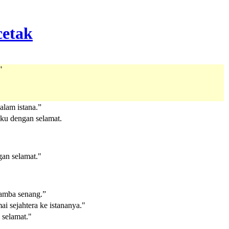
"
alam istana.”
nku dengan selamat.
an selamat."
hamba senang.”
i sejahtera ke istananya."
 selamat."