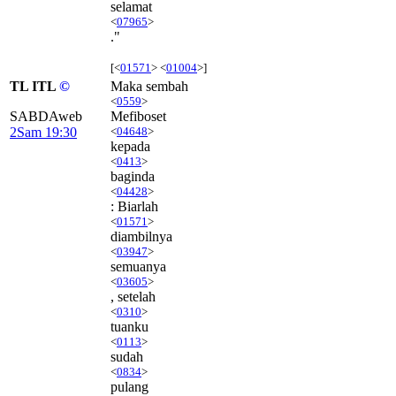
selamat
<
07965
>
."
[<
01571
> <
01004
>]
TL ITL
©
Maka sembah
<
0559
>
SABDAweb
Mefiboset
2Sam 19:30
<
04648
>
kepada
<
0413
>
baginda
<
04428
>
: Biarlah
<
01571
>
diambilnya
<
03947
>
semuanya
<
03605
>
, setelah
<
0310
>
tuanku
<
0113
>
sudah
<
0834
>
pulang