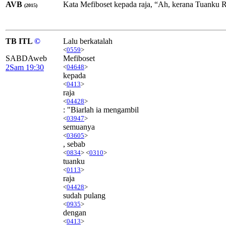
AVB
Kata Mefiboset kepada raja, “Ah, kerana Tuanku R
(2015)
TB ITL
©
Lalu berkatalah
<
0559
>
SABDAweb
Mefiboset
2Sam 19:30
<
04648
>
kepada
<
0413
>
raja
<
04428
>
: "Biarlah ia mengambil
<
03947
>
semuanya
<
03605
>
, sebab
<
0834
> <
0310
>
tuanku
<
0113
>
raja
<
04428
>
sudah pulang
<
0935
>
dengan
<
0413
>