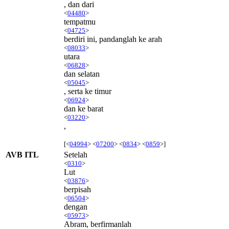
, dan dari
<
04480
>
tempatmu
<
04725
>
berdiri ini, pandanglah ke arah
<
08033
>
utara
<
06828
>
dan selatan
<
05045
>
, serta ke timur
<
06924
>
dan ke barat
<
03220
>
,
[<
04994
> <
07200
> <
0834
> <
0859
>]
AVB ITL
Setelah
<
0310
>
Lut
<
03876
>
berpisah
<
06504
>
dengan
<
05973
>
Abram, berfirmanlah