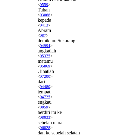
<
0559
>
Tuhan
<
03068
>
kepada
<
0413
>
Abram
<
087
>
demikian: Sekarang
<
04994
>
angkatlah
<
05375
>
matamu
<
05869
>
, lihatlah
<
07200
>
dari
<
04480
>
tempat
<
04725
>
engkau
<
0859
>
berdiri itu ke
<
08033
>
sebelah utara
<
06828
>
dan ke sebelah selatan