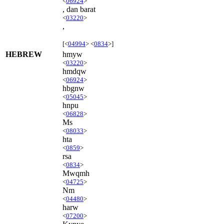
<
06924
>
, dan barat
<
03220
>
,
[<
04994
> <
0834
>]
HEBREW
hmyw
<
03220
>
hmdqw
<
06924
>
hbgnw
<
05045
>
hnpu
<
06828
>
Ms
<
08033
>
hta
<
0859
>
rsa
<
0834
>
Mwqmh
<
04725
>
Nm
<
04480
>
harw
<
07200
>