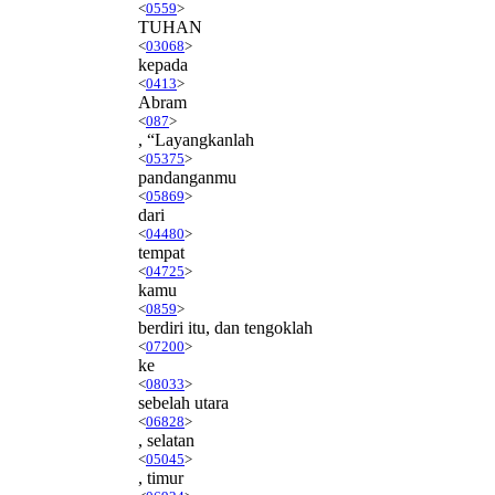
<
0559
>
TUHAN
<
03068
>
kepada
<
0413
>
Abram
<
087
>
, “Layangkanlah
<
05375
>
pandanganmu
<
05869
>
dari
<
04480
>
tempat
<
04725
>
kamu
<
0859
>
berdiri itu, dan tengoklah
<
07200
>
ke
<
08033
>
sebelah utara
<
06828
>
, selatan
<
05045
>
, timur