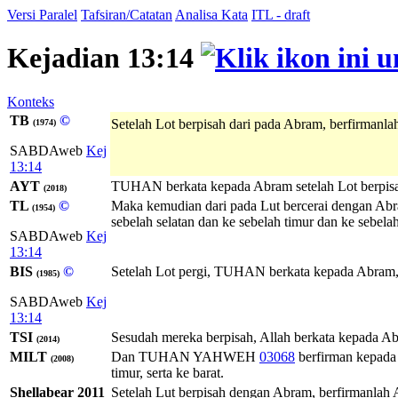
Versi Paralel
Tafsiran/Catatan
Analisa Kata
ITL - draft
Kejadian 13:14
Konteks
TB
©
Setelah Lot berpisah dari pada Abram, berfirmanla
(1974)
SABDAweb
Kej
13:14
AYT
TUHAN berkata kepada Abram setelah Lot berpisah d
(2018)
TL
©
Maka kemudian dari pada Lut bercerai dengan Abra
(1954)
sebelah selatan dan ke sebelah timur dan ke sebelah
SABDAweb
Kej
13:14
BIS
©
Setelah Lot pergi, TUHAN berkata kepada Abram, "
(1985)
SABDAweb
Kej
13:14
TSI
Sesudah mereka berpisah, Allah berkata kepada Abr
(2014)
MILT
Dan
TUHAN
YAHWEH
03068
berfirman kepada 
(2008)
timur, serta ke barat.
Shellabear 2011
Setelah Lut berpisah dengan Abram, berfirmanlah 