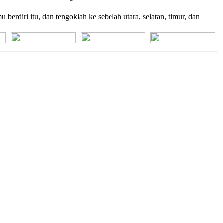
iri itu, dan tengoklah ke sebelah utara, selatan, timur, dan
[+] Bhs. Suku
[+] Bhs. Indonesia
[+] Bhs. Inggris