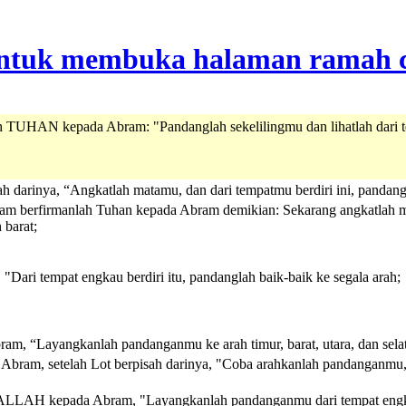
h TUHAN kepada Abram: "Pandanglah sekelilingmu dan lihatlah dari tem
arinya, “Angkatlah matamu, dan dari tempatmu berdiri ini, pandanglah 
m berfirmanlah Tuhan kepada Abram demikian: Sekarang angkatlah matam
 barat;
Dari tempat engkau berdiri itu, pandanglah baik-baik ke segala arah;
am, “Layangkanlah pandanganmu ke arah timur, barat, utara, dan selata
Abram, setelah Lot berpisah darinya, "Coba arahkanlah pandanganmu, da
ALLAH kepada Abram, "Layangkanlah pandanganmu dari tempat engkau be