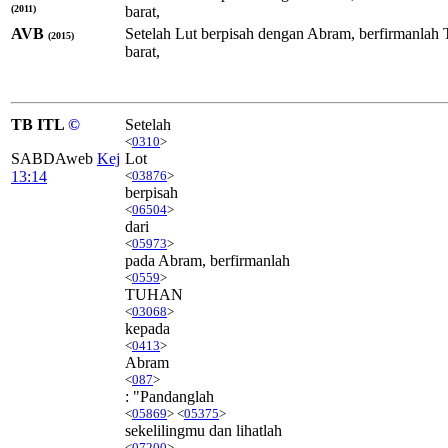
(2011)
barat,
AVB
Setelah Lut berpisah dengan Abram, berfirmanlah 
(2015)
barat,
TB ITL
©
Setelah
<
0310
>
SABDAweb
Kej
Lot
13:14
<
03876
>
berpisah
<
06504
>
dari
<
05973
>
pada Abram, berfirmanlah
<
0559
>
TUHAN
<
03068
>
kepada
<
0413
>
Abram
<
087
>
: "Pandanglah
<
05869
> <
05375
>
sekelilingmu dan lihatlah
<
07200
>