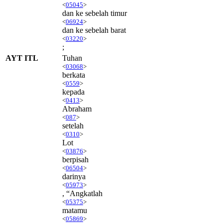
<
05045
>
dan ke sebelah timur
<
06924
>
dan ke sebelah barat
<
03220
>
;
AYT ITL
Tuhan
<
03068
>
berkata
<
0559
>
kepada
<
0413
>
Abraham
<
087
>
setelah
<
0310
>
Lot
<
03876
>
berpisah
<
06504
>
darinya
<
05973
>
, “Angkatlah
<
05375
>
matamu
<
05869
>