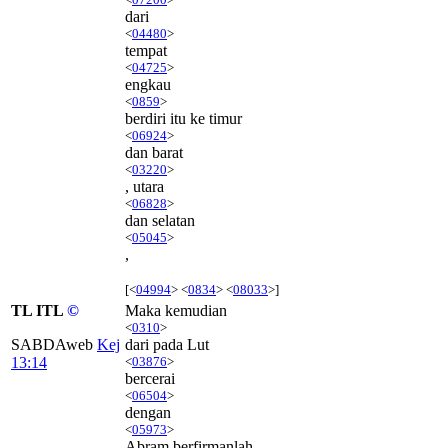
dari
<
04480
>
tempat
<
04725
>
engkau
<
0859
>
berdiri itu ke timur
<
06924
>
dan barat
<
03220
>
, utara
<
06828
>
dan selatan
<
05045
>
,
[<
04994
> <
0834
> <
08033
>]
TL ITL
©
Maka kemudian
<
0310
>
SABDAweb
Kej
dari pada Lut
13:14
<
03876
>
bercerai
<
06504
>
dengan
<
05973
>
Abram berfirmanlah