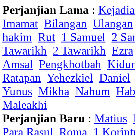
Perjanjian Lama
:
Kejadi
Imamat
Bilangan
Ulangan
hakim
Rut
1 Samuel
2 Sa
Tawarikh
2 Tawarikh
Ezra
Amsal
Pengkhotbah
Kidu
Ratapan
Yehezkiel
Daniel
Yunus
Mikha
Nahum
Hab
Maleakhi
Perjanjian Baru
:
Matius
Para Rasul
Roma
1 Korint