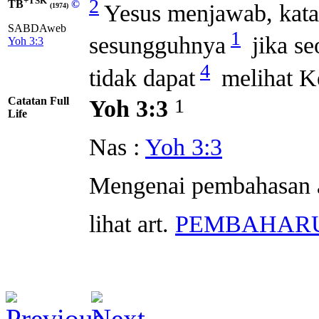
+TSK
2
TB
©
Yesus menjawab, kat
(1974)
SABDAweb
1
sesungguhnya
jika se
Yoh 3:3
4
tidak dapat
melihat Ke
Catatan Full
1
Yoh 3:3
Life
Nas :
Yoh 3:3
Mengenai pembahasan aj
lihat art.
PEMBAHAR