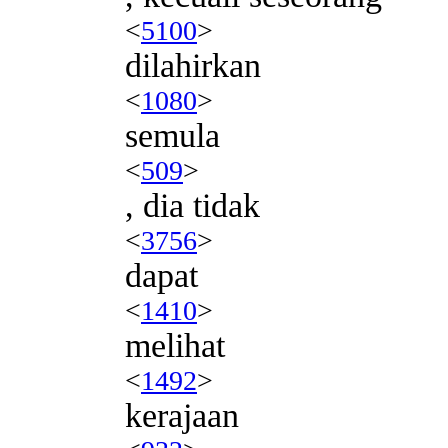
<
5100
>
dilahirkan
<
1080
>
semula
<
509
>
, dia tidak
<
3756
>
dapat
<
1410
>
melihat
<
1492
>
kerajaan