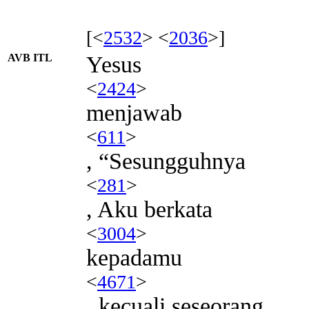
[<
2532
> <
2036
>]
AVB ITL
Yesus
<
2424
>
menjawab
<
611
>
, “Sesungguhnya
<
281
>
, Aku berkata
<
3004
>
kepadamu
<
4671
>
, kecuali seseorang