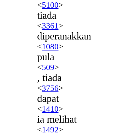
<
5100
>
tiada
<
3361
>
diperanakkan
<
1080
>
pula
<
509
>
, tiada
<
3756
>
dapat
<
1410
>
ia melihat
<
1492
>