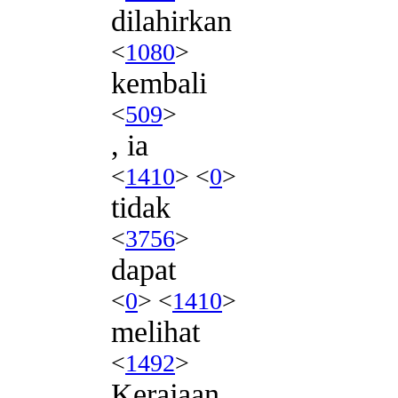
dilahirkan
<
1080
>
kembali
<
509
>
, ia
<
1410
> <
0
>
tidak
<
3756
>
dapat
<
0
> <
1410
>
melihat
<
1492
>
Kerajaan