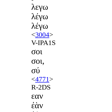
λεγω
λέγω
λέγω
<
3004
>
V-IPA1S
σοι
σοι,
σύ
<
4771
>
R-2DS
εαν
ἐὰν