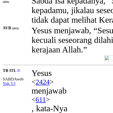
Sabda Isa kepadanya, 
(2011)
kepadamu, jikalau seseo
tidak dapat melihat Ker
AVB
Yesus menjawab, “Sesu
(2015)
kecuali seseorang dilah
kerajaan Allah.”
TB ITL
©
Yesus
SABDAweb
<
2424
>
Yoh 3:3
menjawab
<
611
>
, kata-Nya