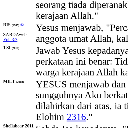
seorang tiada diperanak
kerajaan Allah."
BIS
©
Yesus menjawab, "Perca
(1985)
SABDAweb
anggota umat Allah, kal
Yoh 3:3
TSI
Jawab Yesus kepadany
(2014)
perkataan ini benar: Ti
warga kerajaan Allah ka
MILT
YESUS menjawab dan b
(2008)
sungguhnya Aku berkata
dilahirkan dari atas, ia
Elohim
2316
."
Shellabear 2011