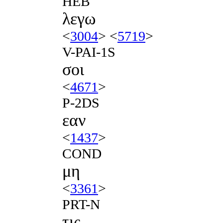
HEB
λεγω
<
3004
> <
5719
>
V-PAI-1S
σοι
<
4671
>
P-2DS
εαν
<
1437
>
COND
μη
<
3361
>
PRT-N
τις