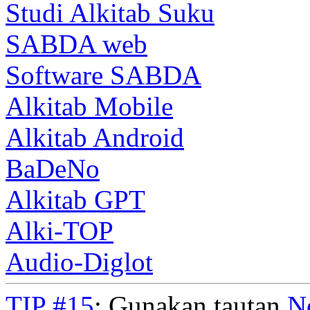
Studi Alkitab Suku
SABDA web
Software SABDA
Alkitab Mobile
Alkitab Android
BaDeNo
Alkitab GPT
Alki-TOP
Audio-Diglot
TIP #15
: Gunakan tautan
N