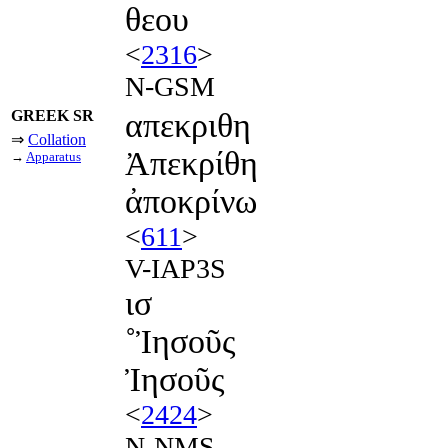
θεου
<
2316
>
N-GSM
GREEK SR
απεκριθη
⇒
Collation
Ἀπεκρίθη
→
Apparatus
ἀποκρίνω
<
611
>
V-IAP3S
ισ
˚Ἰησοῦς
Ἰησοῦς
<
2424
>
N-NMS