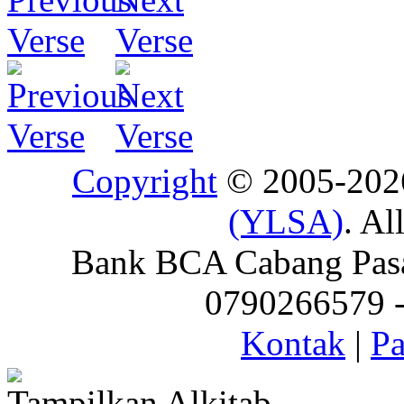
Copyright
© 2005-20
(YLSA)
. Al
Bank BCA Cabang Pasar
0790266579 - 
Kontak
|
Pa
Tampilkan Alkitab