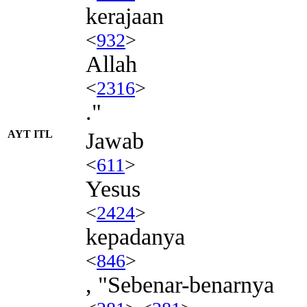
kerajaan
<
932
>
Allah
<
2316
>
."
AYT ITL
Jawab
<
611
>
Yesus
<
2424
>
kepadanya
<
846
>
, "Sebenar-benarnya