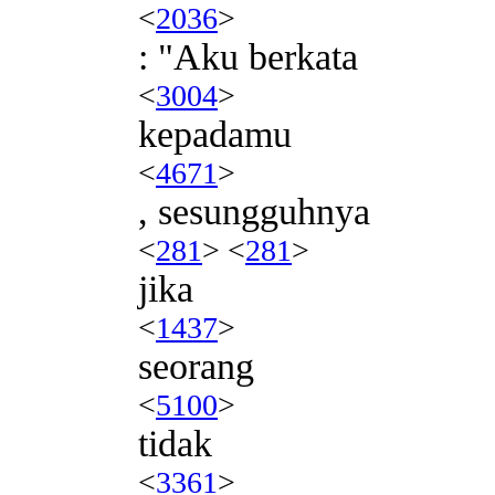
<
2036
>
: "Aku berkata
<
3004
>
kepadamu
<
4671
>
, sesungguhnya
<
281
> <
281
>
jika
<
1437
>
seorang
<
5100
>
tidak
<
3361
>