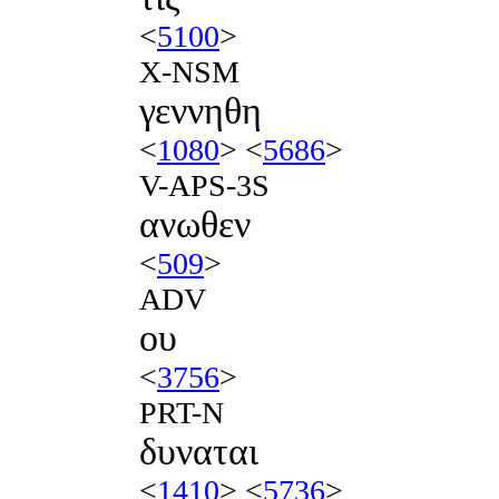
<
5100
>
X-NSM
γεννηθη
<
1080
> <
5686
>
V-APS-3S
ανωθεν
<
509
>
ADV
ου
<
3756
>
PRT-N
δυναται
<
1410
> <
5736
>