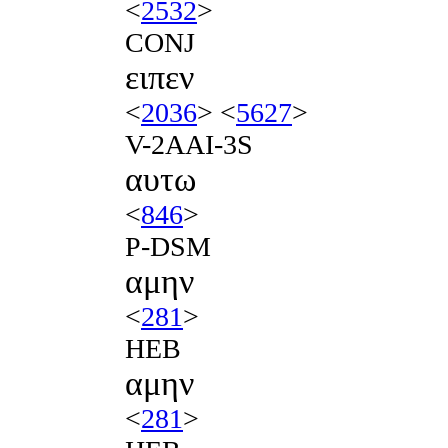
<
2532
>
CONJ
ειπεν
<
2036
> <
5627
>
V-2AAI-3S
αυτω
<
846
>
P-DSM
αμην
<
281
>
HEB
αμην
<
281
>