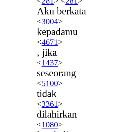
<
281
> <
281
>
Aku berkata
<
3004
>
kepadamu
<
4671
>
, jika
<
1437
>
seseorang
<
5100
>
tidak
<
3361
>
dilahirkan
<
1080
>