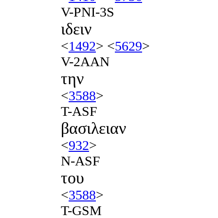
V-PNI-3S
ιδειν
<
1492
> <
5629
>
V-2AAN
την
<
3588
>
T-ASF
βασιλειαν
<
932
>
N-ASF
του
<
3588
>
T-GSM