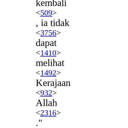
kembali
<
509
>
, ia tidak
<
3756
>
dapat
<
1410
>
melihat
<
1492
>
Kerajaan
<
932
>
Allah
<
2316
>
."