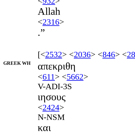
<
932
>
Allah
<
2316
>
.”
[<
2532
> <
2036
> <
846
> <
2
GREEK WH
απεκριθη
<
611
> <
5662
>
V-ADI-3S
ιησους
<
2424
>
N-NSM
και