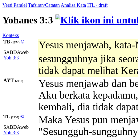
Versi Paralel
Tafsiran/Catatan
Analisa Kata
ITL - draft
Yohanes 3:3
Konteks
TB
©
Yesus menjawab, kata
(1974)
SABDAweb
sesungguhnya jika seor
Yoh 3:3
tidak dapat melihat Ker
AYT
Yesus menjawab dan be
(2018)
Aku berkata kepadamu, 
kembali, dia tidak dapa
TL
©
Maka Yesus pun menjaw
(1954)
SABDAweb
"Sesungguh-sungguhnya
Yoh 3:3