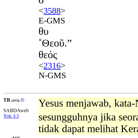
<
3588
>
E-GMS
θυ
˚Θεοῦ.”
θεός
<
2316
>
N-GMS
TB
©
Yesus menjawab, kata
(1974)
SABDAweb
sesungguhnya jika seor
Yoh 3:3
tidak dapat melihat Ker