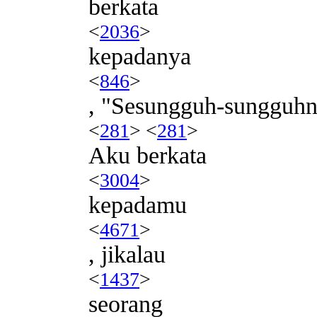
berkata
<
2036
>
kepadanya
<
846
>
, "Sesungguh-sungguh
<
281
> <
281
>
Aku berkata
<
3004
>
kepadamu
<
4671
>
, jikalau
<
1437
>
seorang