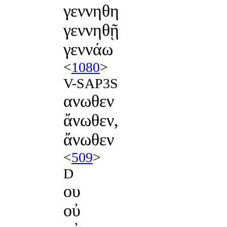
γεννηθη
γεννηθῇ
γεννάω
<
1080
>
V-SAP3S
ανωθεν
ἄνωθεν,
ἄνωθεν
<
509
>
D
ου
οὐ