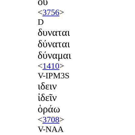
οὐ
<
3756
>
D
δυναται
δύναται
δύναμαι
<
1410
>
V-IPM3S
ιδειν
ἰδεῖν
ὁράω
<
3708
>
V-NAA