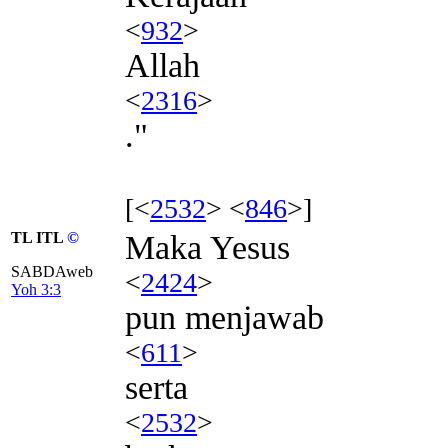
<
932
>
Allah
<
2316
>
."
[<
2532
> <
846
>]
TL ITL
©
Maka Yesus
SABDAweb
<
2424
>
Yoh 3:3
pun menjawab
<
611
>
serta
<
2532
>