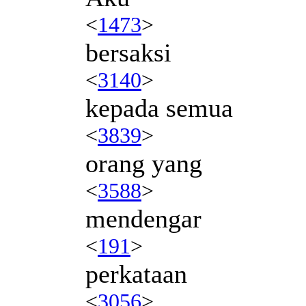
<
1473
>
bersaksi
<
3140
>
kepada semua
<
3839
>
orang yang
<
3588
>
mendengar
<
191
>
perkataan
<
3056
>