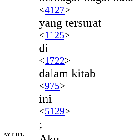
<
4127
>
yang tersurat
<
1125
>
di
<
1722
>
dalam kitab
<
975
>
ini
<
5129
>
;
AYT ITL
Aku