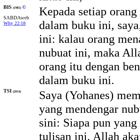
BIS
©
Kepada setiap orang
(1985)
SABDAweb
dalam buku ini, say
Why 22:18
ini: kalau orang me
nubuat ini, maka A
orang itu dengan be
dalam buku ini.
TSI
Saya (Yohanes) mem
(2014)
yang mendengar nubu
sini: Siapa pun yan
tulisan ini, Allah 