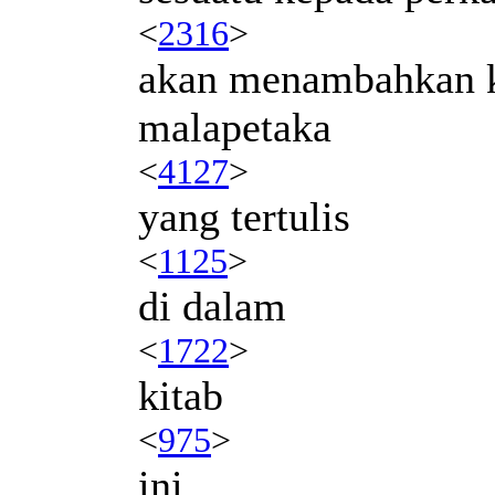
<
2316
>
akan menambahkan k
malapetaka
<
4127
>
yang tertulis
<
1125
>
di dalam
<
1722
>
kitab
<
975
>
ini