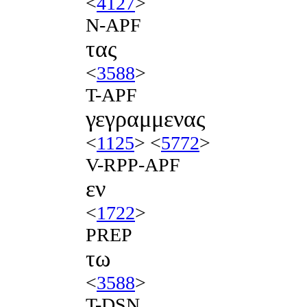
<
4127
>
N-APF
τας
<
3588
>
T-APF
γεγραμμενας
<
1125
> <
5772
>
V-RPP-APF
εν
<
1722
>
PREP
τω
<
3588
>
T-DSN