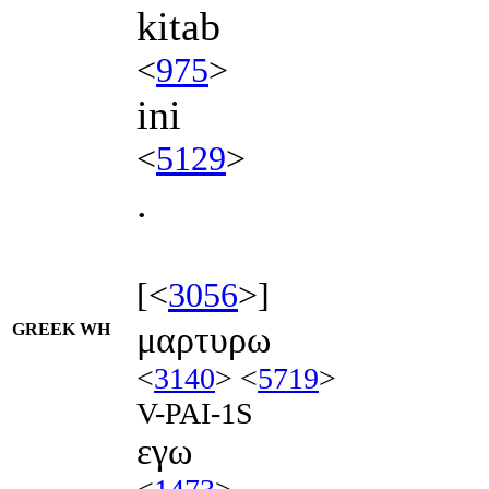
kitab
<
975
>
ini
<
5129
>
.
[<
3056
>]
GREEK WH
μαρτυρω
<
3140
> <
5719
>
V-PAI-1S
εγω