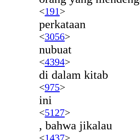
<
191
>
perkataan
<
3056
>
nubuat
<
4394
>
di dalam kitab
<
975
>
ini
<
5127
>
, bahwa jikalau
<
1437
>