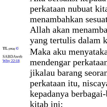
perkataan nubuat kit
menambahkan sesuatu
Allah akan menamba
yang tertulis dalam k
TL
©
Maka aku menyatakan
(1954)
SABDAweb
mendengar perkataan
Why 22:18
jikalau barang seor
perkataan itu, nisc
kepadanya berbagai-b
kitab ini;