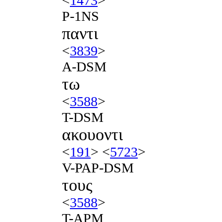
<
1473
>
P-1NS
παντι
<
3839
>
A-DSM
τω
<
3588
>
T-DSM
ακουοντι
<
191
> <
5723
>
V-PAP-DSM
τους
<
3588
>
T-APM