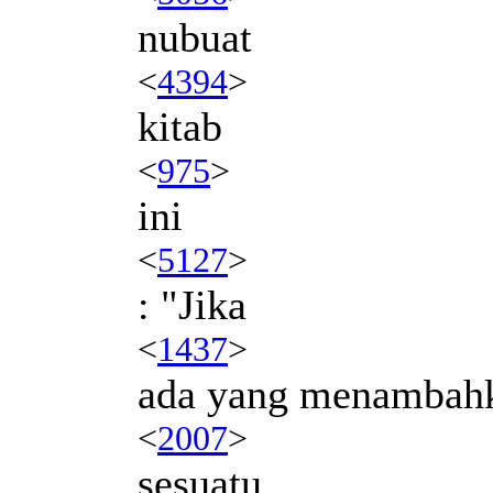
nubuat
<
4394
>
kitab
<
975
>
ini
<
5127
>
: "Jika
<
1437
>
ada yang menambah
<
2007
>
sesuatu