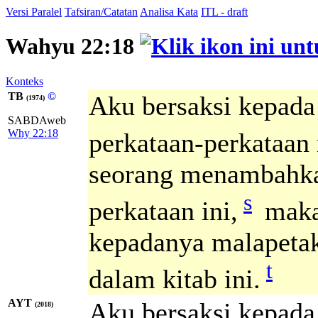
Versi Paralel
Tafsiran/Catatan
Analisa Kata
ITL - draft
Wahyu 22:18
Konteks
TB
©
Aku bersaksi kepada
(1974)
SABDAweb
Why 22:18
perkataan-perkataan n
seorang menambahkan
s
perkataan ini,
maka
kepadanya malapetak
t
dalam kitab ini.
AYT
Aku bersaksi kepad
(2018)