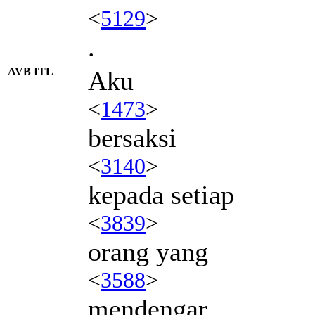
<
5129
>
.
AVB ITL
Aku
<
1473
>
bersaksi
<
3140
>
kepada setiap
<
3839
>
orang yang
<
3588
>
mendengar