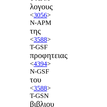
λογους
<
3056
>
N-APM
της
<
3588
>
T-GSF
προφητειας
<
4394
>
N-GSF
του
<
3588
>
T-GSN
βιβλιου