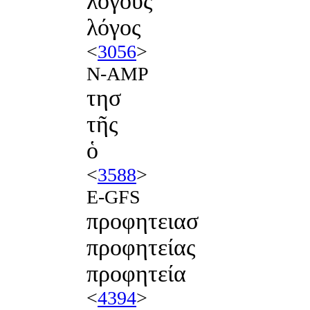
λόγους
λόγος
<
3056
>
N-AMP
τησ
τῆς
ὁ
<
3588
>
E-GFS
προφητειασ
προφητείας
προφητεία
<
4394
>