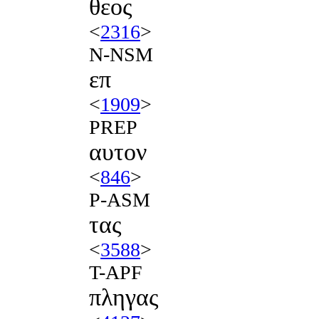
θεος
<
2316
>
N-NSM
επ
<
1909
>
PREP
αυτον
<
846
>
P-ASM
τας
<
3588
>
T-APF
πληγας