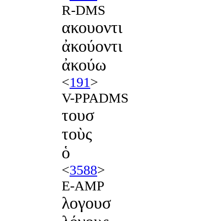
R-DMS
ακουοντι
ἀκούοντι
ἀκούω
<
191
>
V-PPADMS
τουσ
τοὺς
ὁ
<
3588
>
E-AMP
λογουσ