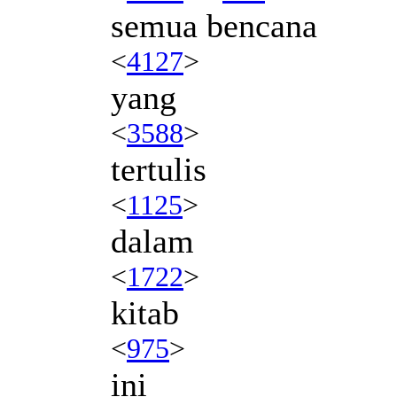
semua bencana
<
4127
>
yang
<
3588
>
tertulis
<
1125
>
dalam
<
1722
>
kitab
<
975
>
ini