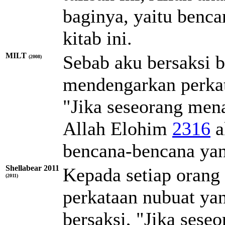
baginya, yaitu benca
kitab ini.
MILT
Sebab aku bersaksi 
(2008)
mendengarkan perkat
"Jika seseorang men
Allah
Elohim
2316
a
bencana-bencana yang 
Shellabear 2011
Kepada setiap orang
(2011)
perkataan nubuat yang
bersaksi, "Jika ses