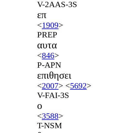
V-2AAS-3S
επ
<
1909
>
PREP
αυτα
<
846
>
P-APN
επιθησει
<
2007
> <
5692
>
V-FAI-3S
ο
<
3588
>
T-NSM