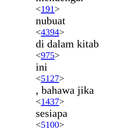
<
191
>
nubuat
<
4394
>
di dalam kitab
<
975
>
ini
<
5127
>
, bahawa jika
<
1437
>
sesiapa
<
5100
>