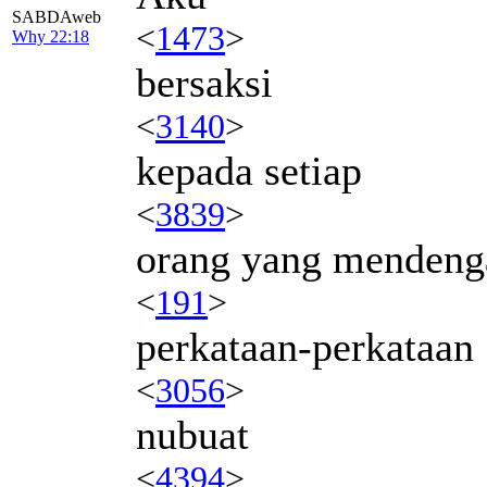
SABDAweb
<
1473
>
Why 22:18
bersaksi
<
3140
>
kepada setiap
<
3839
>
orang yang mendeng
<
191
>
perkataan-perkataan
<
3056
>
nubuat
<
4394
>