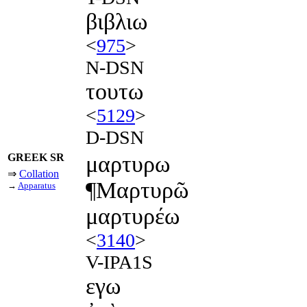
βιβλιω
<
975
>
N-DSN
τουτω
<
5129
>
D-DSN
GREEK SR
μαρτυρω
⇒
Collation
¶Μαρτυρῶ
→
Apparatus
μαρτυρέω
<
3140
>
V-IPA1S
εγω