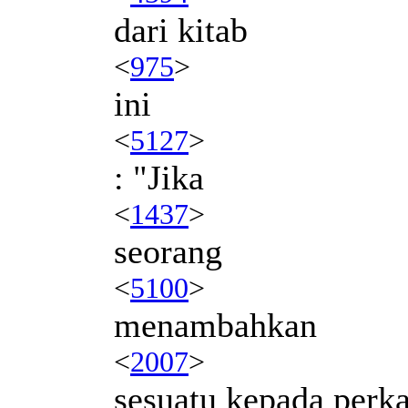
dari kitab
<
975
>
ini
<
5127
>
: "Jika
<
1437
>
seorang
<
5100
>
menambahkan
<
2007
>
sesuatu kepada perka