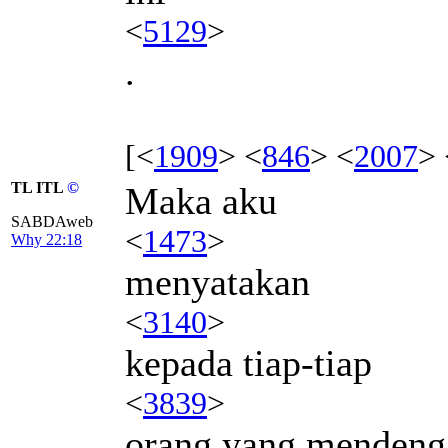
<
5129
>
.
[<
1909
> <
846
> <
2007
> 
TL ITL
©
Maka aku
SABDAweb
<
1473
>
Why 22:18
menyatakan
<
3140
>
kepada tiap-tiap
<
3839
>
orang yang mendeng