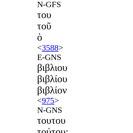
N-GFS
του
τοῦ
ὁ
<
3588
>
E-GNS
βιβλιου
βιβλίου
βιβλίον
<
975
>
N-GNS
τουτου
τούτου: