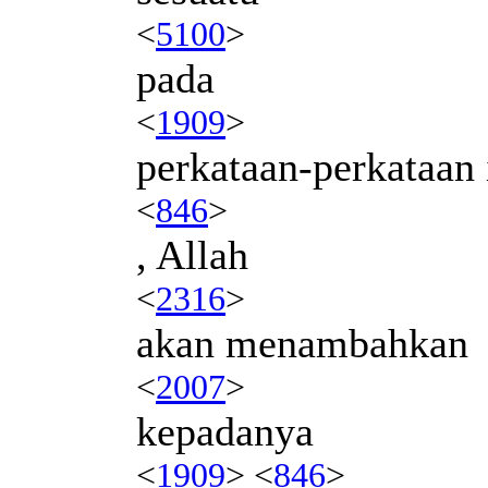
<
5100
>
pada
<
1909
>
perkataan-perkataan 
<
846
>
, Allah
<
2316
>
akan menambahkan
<
2007
>
kepadanya
<
1909
> <
846
>