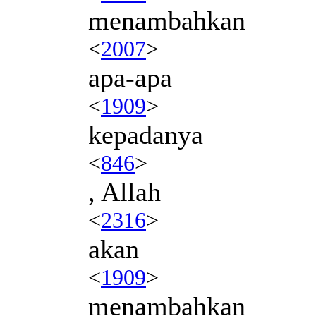
menambahkan
<
2007
>
apa-apa
<
1909
>
kepadanya
<
846
>
, Allah
<
2316
>
akan
<
1909
>
menambahkan