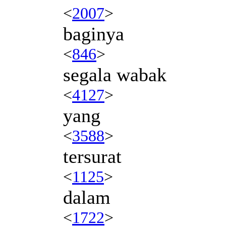
<
2007
>
baginya
<
846
>
segala wabak
<
4127
>
yang
<
3588
>
tersurat
<
1125
>
dalam
<
1722
>