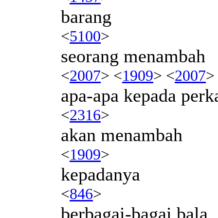
barang
<
5100
>
seorang menambah
<
2007
> <
1909
> <
2007
>
apa-apa kepada perka
<
2316
>
akan menambah
<
1909
>
kepadanya
<
846
>
berbagai-bagai bala