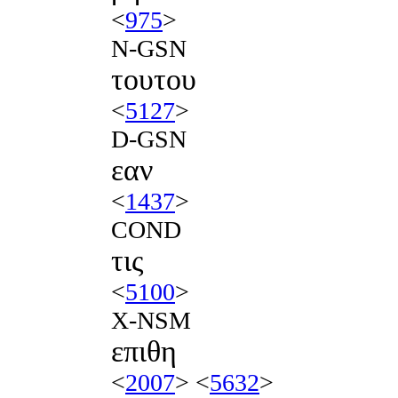
<
975
>
N-GSN
τουτου
<
5127
>
D-GSN
εαν
<
1437
>
COND
τις
<
5100
>
X-NSM
επιθη
<
2007
> <
5632
>