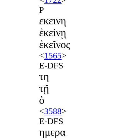
P
εκεινη
ἐκείνῃ
ἐκεῖνος
<
1565
>
E-DFS
τη
τῇ
ὁ
<
3588
>
E-DFS
ημερα