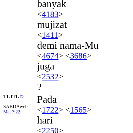
banyak
<
4183
>
mujizat
<
1411
>
demi nama-Mu
<
4674
> <
3686
>
juga
<
2532
>
?
TL ITL
©
Pada
SABDAweb
<
1722
> <
1565
>
Mat 7:22
hari
<
2250
>