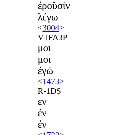
ἐροῦσίν
λέγω
<
3004
>
V-IFA3P
μοι
μοι
ἐγώ
<
1473
>
R-1DS
εν
ἐν
ἐν
<
1722
>