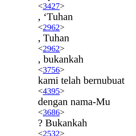
<
3427
>
, ‘Tuhan
<
2962
>
, Tuhan
<
2962
>
, bukankah
<
3756
>
kami telah bernubuat
<
4395
>
dengan nama-Mu
<
3686
>
? Bukankah
<
2532
>