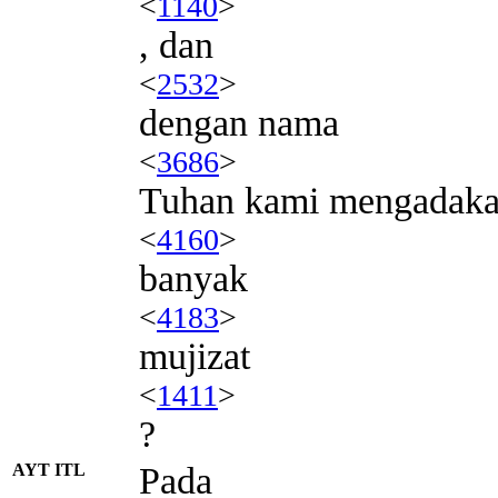
<
1140
>
, dan
<
2532
>
dengan nama
<
3686
>
Tuhan kami mengadak
<
4160
>
banyak
<
4183
>
mujizat
<
1411
>
?
AYT ITL
Pada