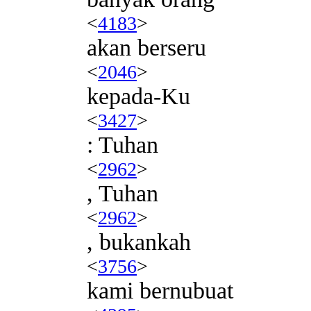
<
4183
>
akan berseru
<
2046
>
kepada-Ku
<
3427
>
: Tuhan
<
2962
>
, Tuhan
<
2962
>
, bukankah
<
3756
>
kami bernubuat