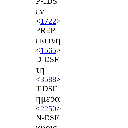
P-1DS
εν
<
1722
>
PREP
εκεινη
<
1565
>
D-DSF
τη
<
3588
>
T-DSF
ημερα
<
2250
>
N-DSF
κυριε