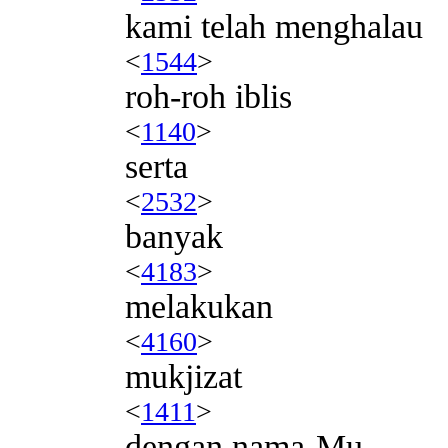
kami telah menghalau
<
1544
>
roh-roh iblis
<
1140
>
serta
<
2532
>
banyak
<
4183
>
melakukan
<
4160
>
mukjizat
<
1411
>
dengan nama-Mu