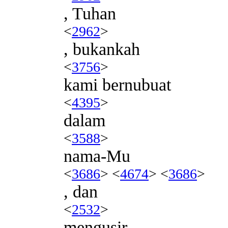
, Tuhan
<
2962
>
, bukankah
<
3756
>
kami bernubuat
<
4395
>
dalam
<
3588
>
nama-Mu
<
3686
> <
4674
> <
3686
>
, dan
<
2532
>
mengusir