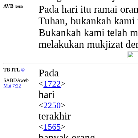
AVB
Pada hari itu ramai or
(2015)
Tuhan, bukankah kami 
Bukankah kami telah me
melakukan mukjizat d
TB ITL
©
Pada
SABDAweb
<
1722
>
Mat 7:22
hari
<
2250
>
terakhir
<
1565
>
banyak orang