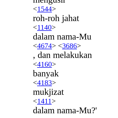
<
1544
>
roh-roh jahat
<
1140
>
dalam nama-Mu
<
4674
> <
3686
>
, dan melakukan
<
4160
>
banyak
<
4183
>
mukjizat
<
1411
>
dalam nama-Mu?'