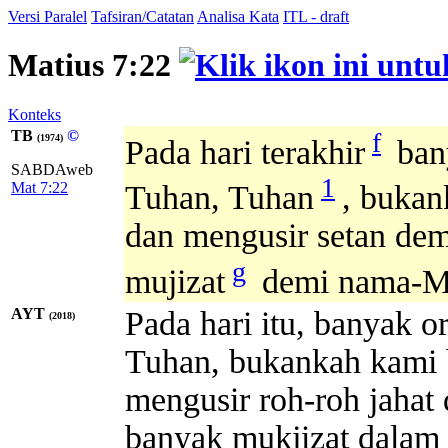
Versi Paralel
Tafsiran/Catatan
Analisa Kata
ITL - draft
Matius 7:22
Konteks
TB
©
f
(1974)
Pada hari terakhir
ban
SABDAweb
1
Mat 7:22
Tuhan, Tuhan
, buka
dan mengusir setan d
g
mujizat
demi nama-M
AYT
Pada hari itu, banyak 
(2018)
Tuhan, bukankah kami
mengusir roh-roh jaha
banyak mukjizat dala