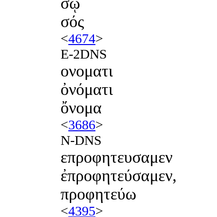
σῷ
σός
<
4674
>
E-2DNS
ονοματι
ὀνόματι
ὄνομα
<
3686
>
N-DNS
επροφητευσαμεν
ἐπροφητεύσαμεν,
προφητεύω
<
4395
>