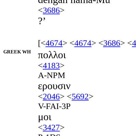
<
3686
>
?’
[<
4674
> <
4674
> <
3686
> <
GREEK WH
πολλοι
<
4183
>
A-NPM
ερουσιν
<
2046
> <
5692
>
V-FAI-3P
μοι
<
3427
>