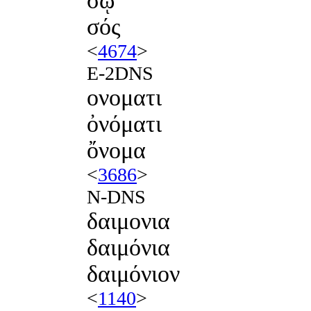
σῷ
σός
<
4674
>
E-2DNS
ονοματι
ὀνόματι
ὄνομα
<
3686
>
N-DNS
δαιμονια
δαιμόνια
δαιμόνιον
<
1140
>