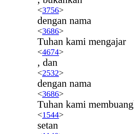
<
3756
>
dengan nama
<
3686
>
Tuhan kami mengajar
<
4674
>
, dan
<
2532
>
dengan nama
<
3686
>
Tuhan kami membuang
<
1544
>
setan