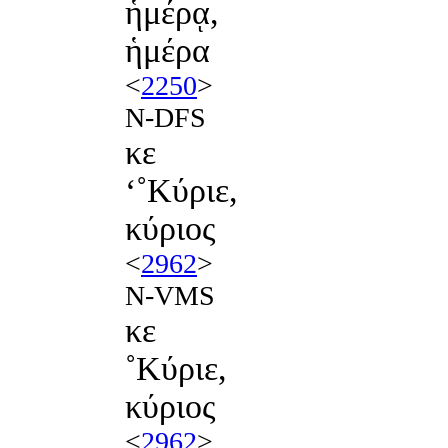
ἡμέρᾳ,
ἡμέρα
<
2250
>
N-DFS
κε
‘˚Κύριε,
κύριος
<
2962
>
N-VMS
κε
˚Κύριε,
κύριος
<
2962
>