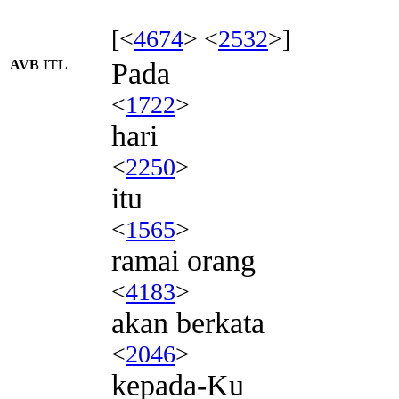
[<
4674
> <
2532
>]
AVB ITL
Pada
<
1722
>
hari
<
2250
>
itu
<
1565
>
ramai orang
<
4183
>
akan berkata
<
2046
>
kepada-Ku