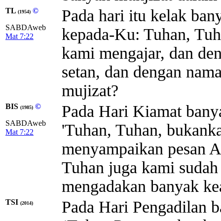
TL
©
Pada hari itu kelak ban
(1954)
SABDAweb
kepada-Ku: Tuhan, Tu
Mat 7:22
kami mengajar, dan d
setan, dan dengan nam
mujizat?
BIS
©
Pada Hari Kiamat bany
(1985)
SABDAweb
'Tuhan, Tuhan, bukan
Mat 7:22
menyampaikan pesan A
Tuhan juga kami sudah 
mengadakan banyak kea
TSI
Pada Hari Pengadilan b
(2014)