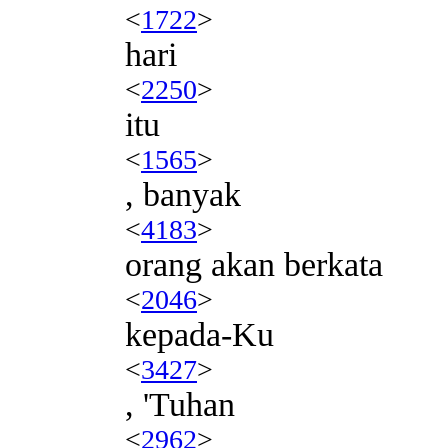
<
1722
>
hari
<
2250
>
itu
<
1565
>
, banyak
<
4183
>
orang akan berkata
<
2046
>
kepada-Ku
<
3427
>
, 'Tuhan
<
2962
>