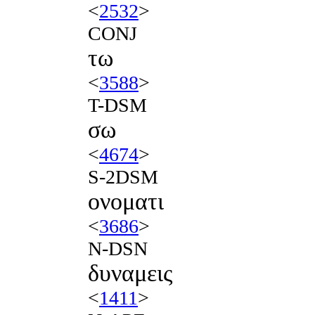
<
2532
>
CONJ
τω
<
3588
>
T-DSM
σω
<
4674
>
S-2DSM
ονοματι
<
3686
>
N-DSN
δυναμεις
<
1411
>