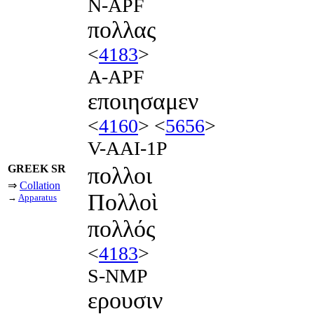
N-APF
πολλας
<
4183
>
A-APF
εποιησαμεν
<
4160
> <
5656
>
V-AAI-1P
GREEK SR
πολλοι
⇒
Collation
Πολλοὶ
→
Apparatus
πολλός
<
4183
>
S-NMP
ερουσιν