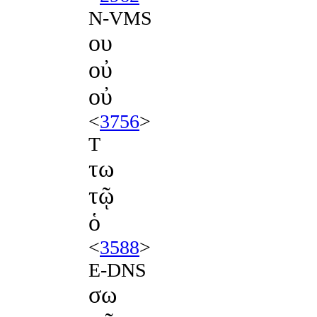
N-VMS
ου
οὐ
οὐ
<
3756
>
T
τω
τῷ
ὁ
<
3588
>
E-DNS
σω