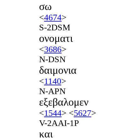
σω
<
4674
>
S-2DSM
ονοματι
<
3686
>
N-DSN
δαιμονια
<
1140
>
N-APN
εξεβαλομεν
<
1544
> <
5627
>
V-2AAI-1P
και