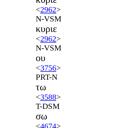
<
2962
>
N-VSM
κυριε
<
2962
>
N-VSM
ου
<
3756
>
PRT-N
τω
<
3588
>
T-DSM
σω
<
4674
>