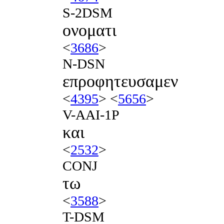
S-2DSM
ονοματι
<
3686
>
N-DSN
επροφητευσαμεν
<
4395
> <
5656
>
V-AAI-1P
και
<
2532
>
CONJ
τω
<
3588
>
T-DSM