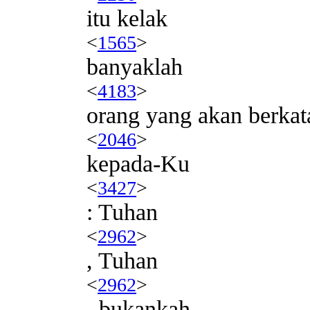
itu kelak
<
1565
>
banyaklah
<
4183
>
orang yang akan berkat
<
2046
>
kepada-Ku
<
3427
>
: Tuhan
<
2962
>
, Tuhan
<
2962
>
, bukankah