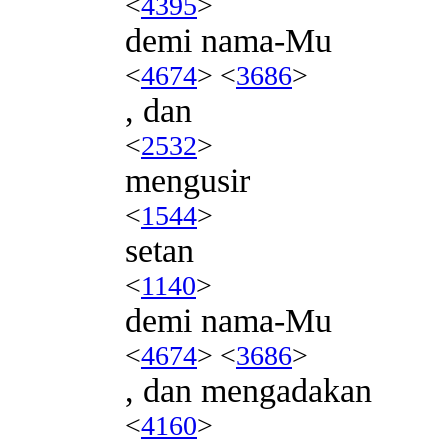
<
4395
>
demi nama-Mu
<
4674
> <
3686
>
, dan
<
2532
>
mengusir
<
1544
>
setan
<
1140
>
demi nama-Mu
<
4674
> <
3686
>
, dan mengadakan
<
4160
>