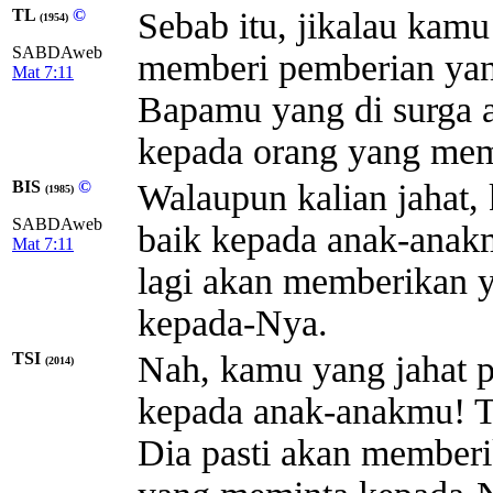
TL
©
Sebab itu, jikalau kamu
(1954)
SABDAweb
memberi pemberian yan
Mat 7:11
Bapamu yang di surga 
kepada orang yang me
BIS
©
Walaupun kalian jahat,
(1985)
SABDAweb
baik kepada anak-anakm
Mat 7:11
lagi akan memberikan 
kepada-Nya.
TSI
Nah, kamu yang jahat 
(2014)
kepada anak-anakmu! Te
Dia pasti akan memberi