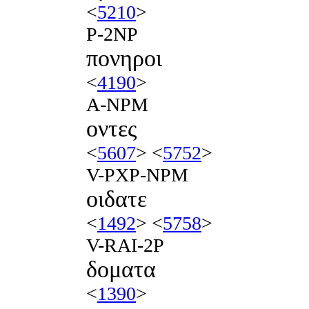
<
5210
>
P-2NP
πονηροι
<
4190
>
A-NPM
οντες
<
5607
> <
5752
>
V-PXP-NPM
οιδατε
<
1492
> <
5758
>
V-RAI-2P
δοματα
<
1390
>