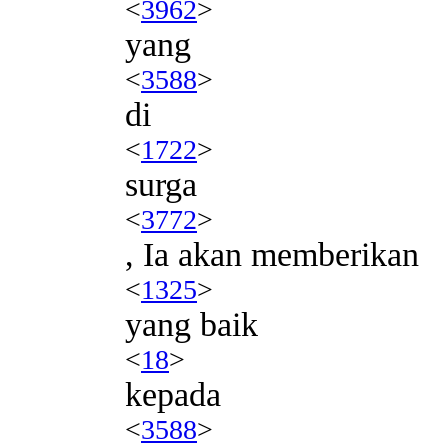
<
3962
>
yang
<
3588
>
di
<
1722
>
surga
<
3772
>
, Ia akan memberikan
<
1325
>
yang baik
<
18
>
kepada
<
3588
>