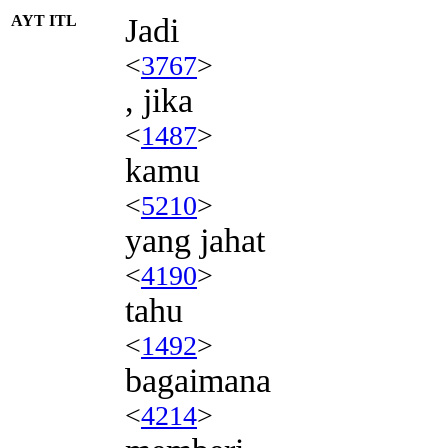
AYT ITL
Jadi
<
3767
>
, jika
<
1487
>
kamu
<
5210
>
yang jahat
<
4190
>
tahu
<
1492
>
bagaimana
<
4214
>