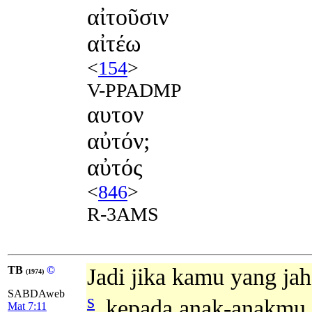
αἰτοῦσιν
αἰτέω
<
154
>
V-PPADMP
αυτον
αὐτόν;
αὐτός
<
846
>
R-3AMS
TB
©
Jadi jika kamu yang ja
(1974)
SABDAweb
s
kepada anak-anakmu, 
Mat 7:11