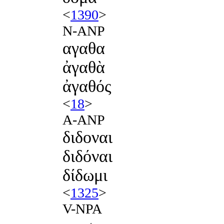
<
1390
>
N-ANP
αγαθα
ἀγαθὰ
ἀγαθός
<
18
>
A-ANP
διδοναι
διδόναι
δίδωμι
<
1325
>
V-NPA