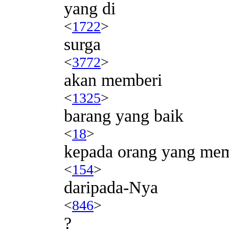
yang di
<
1722
>
surga
<
3772
>
akan memberi
<
1325
>
barang yang baik
<
18
>
kepada orang yang me
<
154
>
daripada-Nya
<
846
>
?