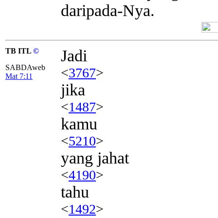
daripada-Nya.
TB ITL
©
Jadi
SABDAweb
<
3767
>
Mat 7:11
jika
<
1487
>
kamu
<
5210
>
yang jahat
<
4190
>
tahu
<
1492
>