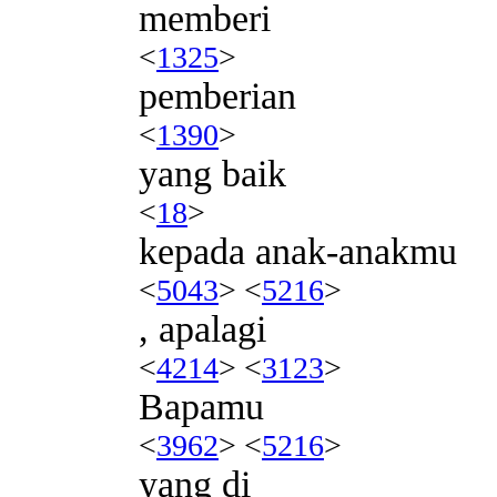
memberi
<
1325
>
pemberian
<
1390
>
yang baik
<
18
>
kepada anak-anakmu
<
5043
> <
5216
>
, apalagi
<
4214
> <
3123
>
Bapamu
<
3962
> <
5216
>
yang di