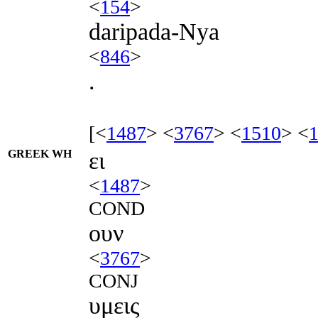
<
154
>
daripada-Nya
<
846
>
.
[<
1487
> <
3767
> <
1510
> <
GREEK WH
ει
<
1487
>
COND
ουν
<
3767
>
CONJ
υμεις