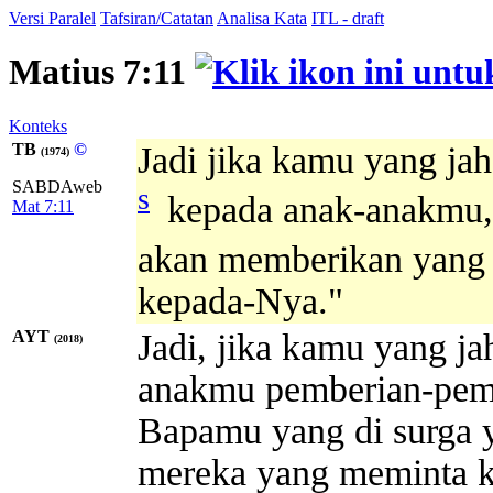
Versi Paralel
Tafsiran/Catatan
Analisa Kata
ITL - draft
Matius 7:11
Konteks
TB
©
Jadi jika kamu yang ja
(1974)
SABDAweb
s
kepada anak-anakmu, 
Mat 7:11
akan memberikan yang 
kepada-Nya."
AYT
Jadi, jika kamu yang j
(2018)
anakmu pemberian-pembe
Bapamu yang di surga 
mereka yang meminta 