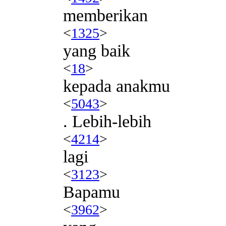
memberikan
<
1325
>
yang baik
<
18
>
kepada anakmu
<
5043
>
. Lebih-lebih
<
4214
>
lagi
<
3123
>
Bapamu
<
3962
>