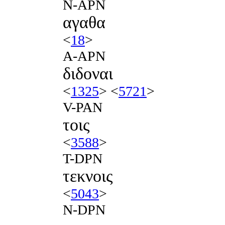
N-APN
αγαθα
<
18
>
A-APN
διδοναι
<
1325
> <
5721
>
V-PAN
τοις
<
3588
>
T-DPN
τεκνοις
<
5043
>
N-DPN