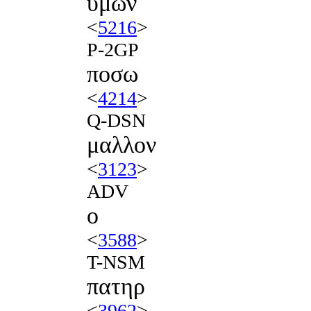
υμων
<
5216
>
P-2GP
ποσω
<
4214
>
Q-DSN
μαλλον
<
3123
>
ADV
ο
<
3588
>
T-NSM
πατηρ
<
3962
>