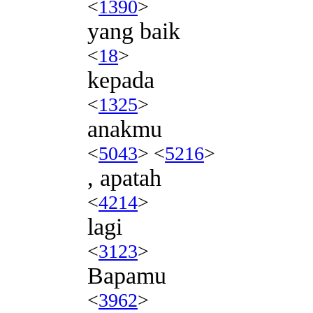
<
1390
>
yang baik
<
18
>
kepada
<
1325
>
anakmu
<
5043
> <
5216
>
, apatah
<
4214
>
lagi
<
3123
>
Bapamu
<
3962
>