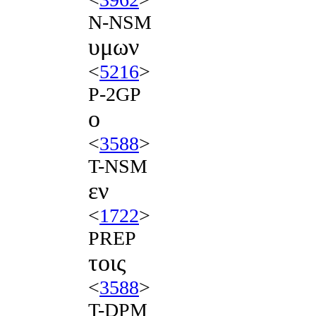
N-NSM
υμων
<
5216
>
P-2GP
ο
<
3588
>
T-NSM
εν
<
1722
>
PREP
τοις
<
3588
>
T-DPM