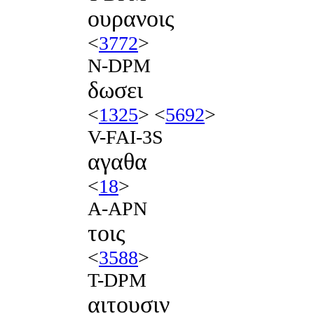
ουρανοις
<
3772
>
N-DPM
δωσει
<
1325
> <
5692
>
V-FAI-3S
αγαθα
<
18
>
A-APN
τοις
<
3588
>
T-DPM
αιτουσιν