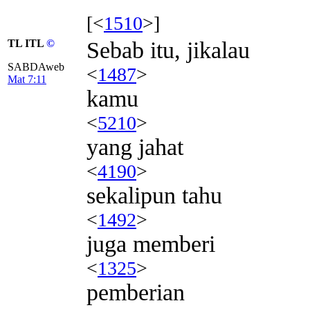
[<
1510
>]
TL ITL
©
Sebab itu, jikalau
SABDAweb
<
1487
>
Mat 7:11
kamu
<
5210
>
yang jahat
<
4190
>
sekalipun tahu
<
1492
>
juga memberi
<
1325
>
pemberian