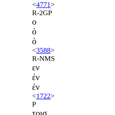
<
4771
>
R-2GP
ο
ὁ
ὁ
<
3588
>
R-NMS
εν
ἐν
ἐν
<
1722
>
P
τοισ