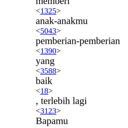
memberi
<
1325
>
anak-anakmu
<
5043
>
pemberian-pemberian
<
1390
>
yang
<
3588
>
baik
<
18
>
, terlebih lagi
<
3123
>
Bapamu