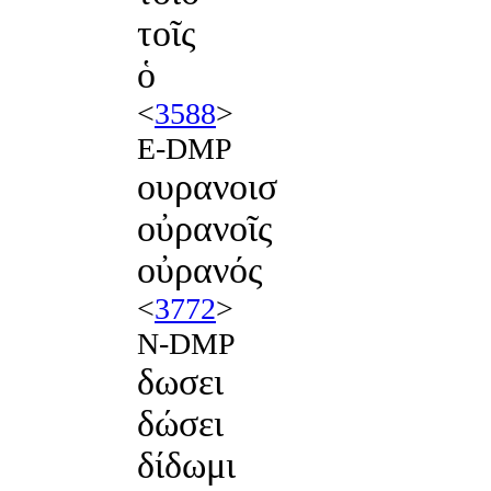
τοῖς
ὁ
<
3588
>
E-DMP
ουρανοισ
οὐρανοῖς
οὐρανός
<
3772
>
N-DMP
δωσει
δώσει
δίδωμι