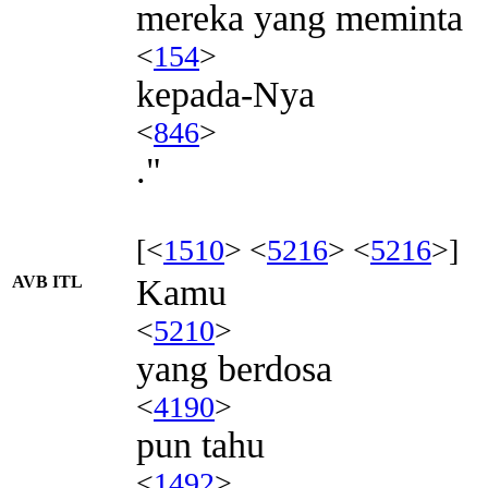
mereka yang meminta
<
154
>
kepada-Nya
<
846
>
."
[<
1510
> <
5216
> <
5216
>]
AVB ITL
Kamu
<
5210
>
yang berdosa
<
4190
>
pun tahu
<
1492
>