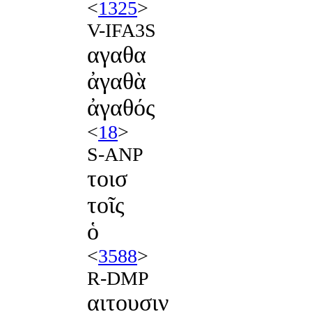
<
1325
>
V-IFA3S
αγαθα
ἀγαθὰ
ἀγαθός
<
18
>
S-ANP
τοισ
τοῖς
ὁ
<
3588
>
R-DMP
αιτουσιν