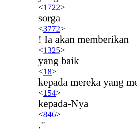
<
1722
>
sorga
<
3772
>
! Ia akan memberikan
<
1325
>
yang baik
<
18
>
kepada mereka yang m
<
154
>
kepada-Nya
<
846
>
."