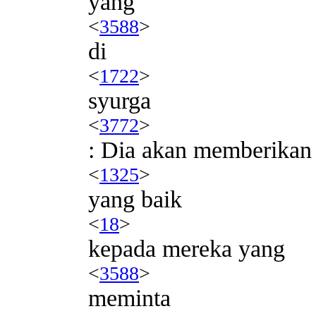
yang
<
3588
>
di
<
1722
>
syurga
<
3772
>
: Dia akan memberikan
<
1325
>
yang baik
<
18
>
kepada mereka yang
<
3588
>
meminta