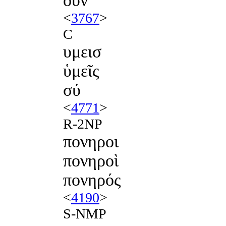
οὖν
<
3767
>
C
υμεισ
ὑμεῖς
σύ
<
4771
>
R-2NP
πονηροι
πονηροὶ
πονηρός
<
4190
>
S-NMP