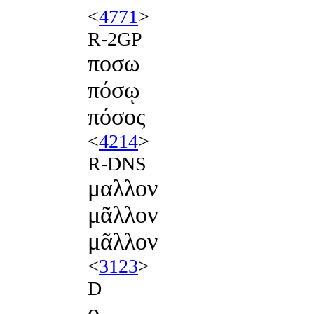
<
4771
>
R-2GP
ποσω
πόσῳ
πόσος
<
4214
>
R-DNS
μαλλον
μᾶλλον
μᾶλλον
<
3123
>
D
ο