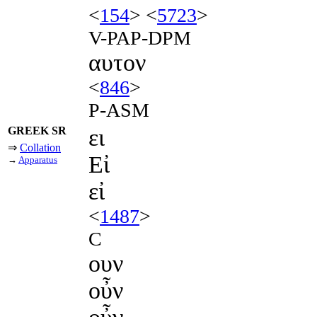
<
154
> <
5723
>
V-PAP-DPM
αυτον
<
846
>
P-ASM
GREEK SR
ει
⇒
Collation
Εἰ
→
Apparatus
εἰ
<
1487
>
C
ουν
οὖν