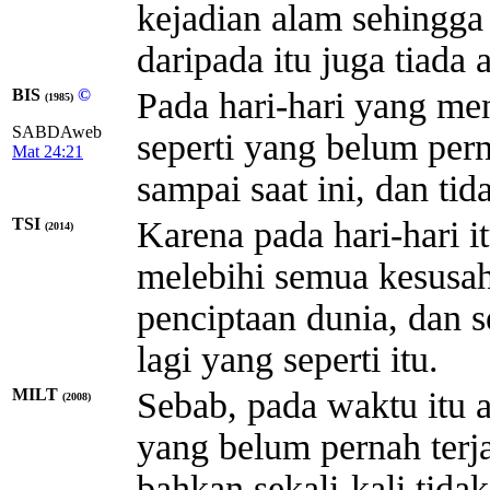
kejadian alam sehingga
daripada itu juga tiada 
BIS
©
Pada hari-hari yang me
(1985)
SABDAweb
seperti yang belum pern
Mat 24:21
sampai saat ini, dan tida
TSI
Karena pada hari-hari i
(2014)
melebihi semua kesusah
penciptaan dunia, dan s
lagi yang seperti itu.
MILT
Sebab, pada waktu itu a
(2008)
yang belum pernah terj
bahkan sekali-kali tidak