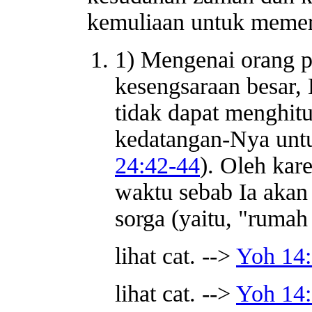
kemuliaan untuk memer
1) Mengenai orang 
kesengsaraan besar,
tidak dapat menghit
kedatangan-Nya unt
24:42-44
). Oleh kare
waktu sebab Ia aka
sorga (yaitu, "ruma
lihat cat. -->
Yoh 14
lihat cat. -->
Yoh 14