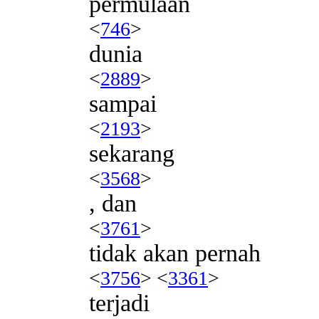
permulaan
<
746
>
dunia
<
2889
>
sampai
<
2193
>
sekarang
<
3568
>
, dan
<
3761
>
tidak akan pernah
<
3756
> <
3361
>
terjadi