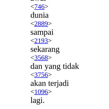
<
746
>
dunia
<
2889
>
sampai
<
2193
>
sekarang
<
3568
>
dan yang tidak
<
3756
>
akan terjadi
<
1096
>
lagi.