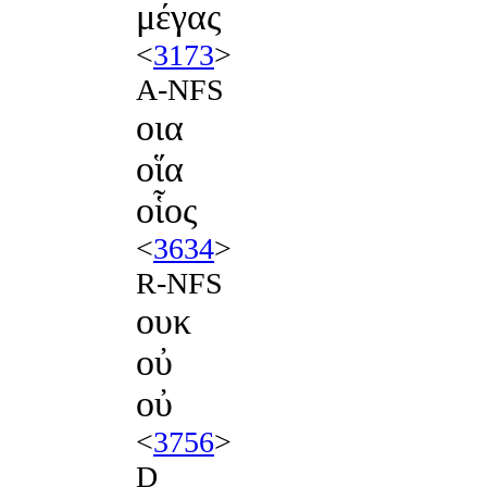
μέγας
<
3173
>
A-NFS
οια
οἵα
οἷος
<
3634
>
R-NFS
ουκ
οὐ
οὐ
<
3756
>
D