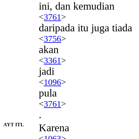
ini, dan kemudian
<
3761
>
daripada itu juga tiada
<
3756
>
akan
<
3361
>
jadi
<
1096
>
pula
<
3761
>
.
AYT ITL
Karena
<
1063
>