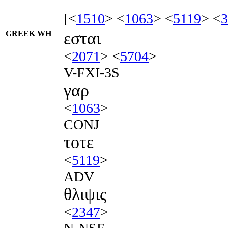
[<
1510
> <
1063
> <
5119
> <
3
GREEK WH
εσται
<
2071
> <
5704
>
V-FXI-3S
γαρ
<
1063
>
CONJ
τοτε
<
5119
>
ADV
θλιψις
<
2347
>