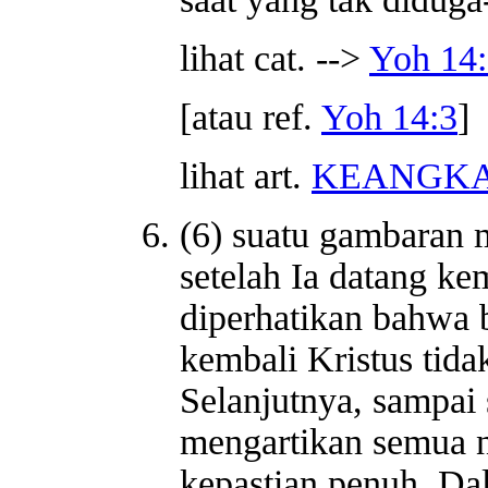
lihat cat. -->
Yoh 14
[atau ref.
Yoh 14:3
]
lihat art.
KEANGKA
(6) suatu gambaran
setelah Ia datang ke
diperhatikan bahwa 
kembali Kristus tida
Selanjutnya, sampai 
mengartikan semua 
kepastian penuh. Da