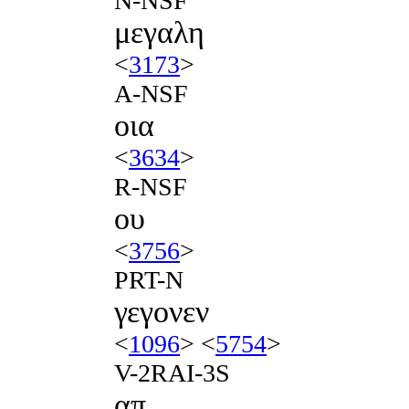
N-NSF
μεγαλη
<
3173
>
A-NSF
οια
<
3634
>
R-NSF
ου
<
3756
>
PRT-N
γεγονεν
<
1096
> <
5754
>
V-2RAI-3S
απ