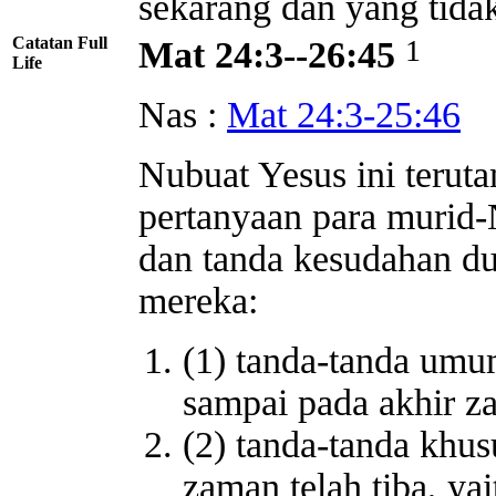
sekarang dan yang tidak 
Catatan Full
1
Mat 24:3--26:45
Life
Nas :
Mat 24:3-25:46
Nubuat Yesus ini terut
pertanyaan para murid
dan tanda kesudahan d
mereka:
(1) tanda-tanda umu
sampai pada akhir z
(2) tanda-tanda khu
zaman telah tiba, ya