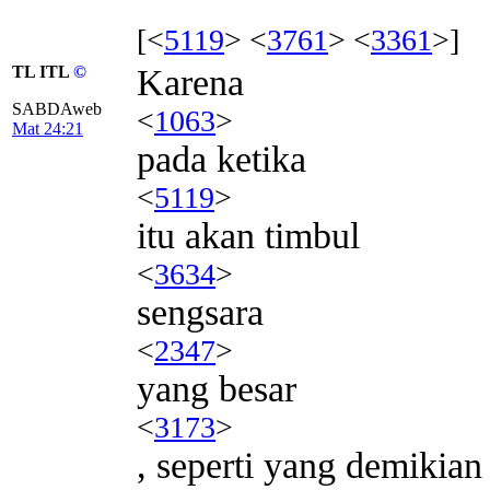
[<
5119
> <
3761
> <
3361
>]
TL ITL
©
Karena
SABDAweb
<
1063
>
Mat 24:21
pada ketika
<
5119
>
itu akan timbul
<
3634
>
sengsara
<
2347
>
yang besar
<
3173
>
, seperti yang demikia