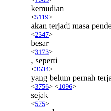
kemudian
<
5119
>
akan terjadi masa pende
<
2347
>
besar
<
3173
>
, seperti
<
3634
>
yang belum pernah terj
<
3756
> <
1096
>
sejak
<
575
>