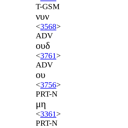
T-GSM
νυν
<
3568
>
ADV
ουδ
<
3761
>
ADV
ου
<
3756
>
PRT-N
μη
<
3361
>
PRT-N