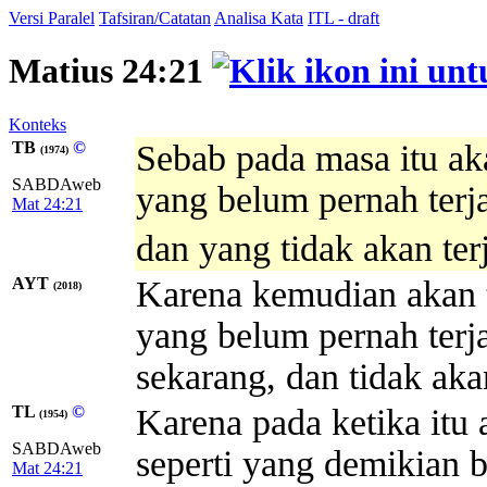
Versi Paralel
Tafsiran/Catatan
Analisa Kata
ITL - draft
Matius 24:21
Konteks
TB
©
Sebab pada masa itu aka
(1974)
SABDAweb
yang belum pernah terj
Mat 24:21
dan yang tidak akan terj
AYT
Karena kemudian akan te
(2018)
yang belum pernah terj
sekarang, dan tidak akan
TL
©
Karena pada ketika itu 
(1954)
SABDAweb
seperti yang demikian 
Mat 24:21