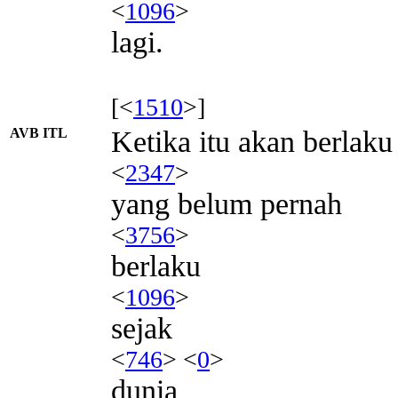
<
1096
>
lagi.
[<
1510
>]
AVB ITL
Ketika itu akan berlak
<
2347
>
yang belum pernah
<
3756
>
berlaku
<
1096
>
sejak
<
746
> <
0
>
dunia