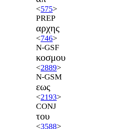
<
575
>
PREP
αρχης
<
746
>
N-GSF
κοσμου
<
2889
>
N-GSM
εως
<
2193
>
CONJ
του
<
3588
>