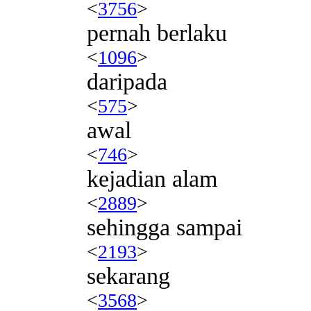
<
3756
>
pernah berlaku
<
1096
>
daripada
<
575
>
awal
<
746
>
kejadian alam
<
2889
>
sehingga sampai
<
2193
>
sekarang
<
3568
>