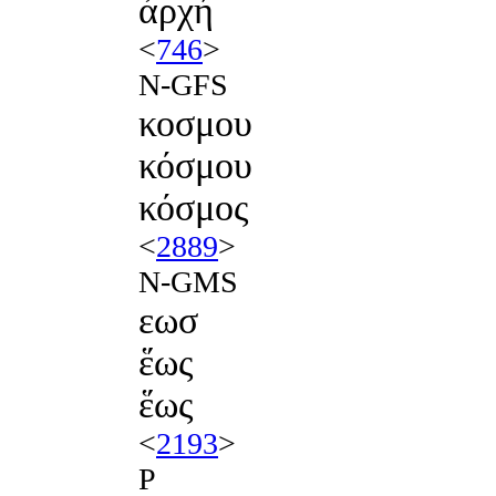
ἀρχή
<
746
>
N-GFS
κοσμου
κόσμου
κόσμος
<
2889
>
N-GMS
εωσ
ἕως
ἕως
<
2193
>
P