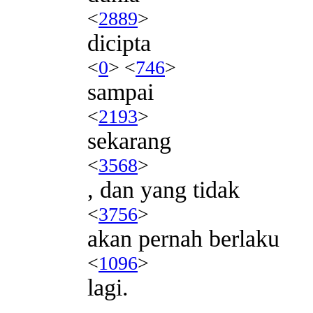
<
2889
>
dicipta
<
0
> <
746
>
sampai
<
2193
>
sekarang
<
3568
>
, dan yang tidak
<
3756
>
akan pernah berlaku
<
1096
>
lagi.