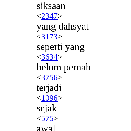
siksaan
<
2347
>
yang dahsyat
<
3173
>
seperti yang
<
3634
>
belum pernah
<
3756
>
terjadi
<
1096
>
sejak
<
575
>
awal