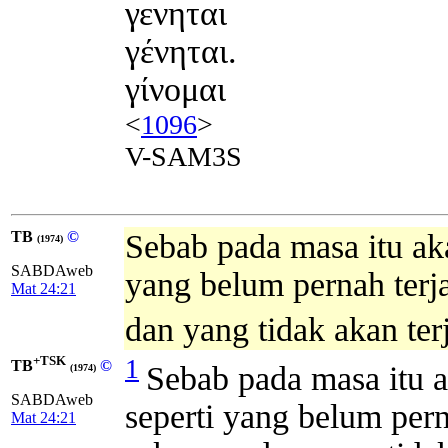
γενηται
γένηται.
γίνομαι
<
1096
>
V-SAM3S
TB
©
Sebab pada masa itu aka
(1974)
SABDAweb
yang belum pernah terj
Mat 24:21
dan yang tidak akan terj
+TSK
1
TB
©
Sebab pada masa itu a
(1974)
SABDAweb
seperti yang belum pern
Mat 24:21