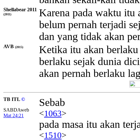
Shellabear 2011
Karena pada waktu itu 
(2011)
belum pernah terjadi s
dan yang tidak akan pern
AVB
Ketika itu akan berlak
(2015)
berlaku sejak dunia dic
akan pernah berlaku lag
TB ITL
©
Sebab
SABDAweb
<
1063
>
Mat 24:21
pada masa itu akan terj
<
1510
>