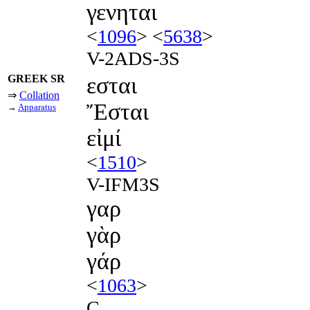
γενηται
<
1096
> <
5638
>
V-2ADS-3S
GREEK SR
εσται
⇒
Collation
Ἔσται
→
Apparatus
εἰμί
<
1510
>
V-IFM3S
γαρ
γὰρ
γάρ
<
1063
>
C