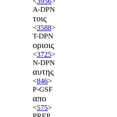
<
3956
>
A-DPN
τοις
<
3588
>
T-DPN
οριοις
<
3725
>
N-DPN
αυτης
<
846
>
P-GSF
απο
<
575
>
PREP