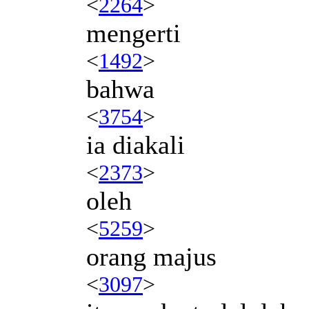
<
2264
>
mengerti
<
1492
>
bahwa
<
3754
>
ia diakali
<
2373
>
oleh
<
5259
>
orang majus
<
3097
>