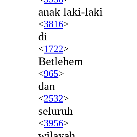
anak laki-laki
<
3816
>
di
<
1722
>
Betlehem
<
965
>
dan
<
2532
>
seluruh
<
3956
>
wilayah