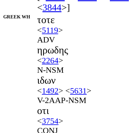
<
3844
>]
GREEK WH
τοτε
<
5119
>
ADV
ηρωδης
<
2264
>
N-NSM
ιδων
<
1492
> <
5631
>
V-2AAP-NSM
οτι
<
3754
>
CONJ