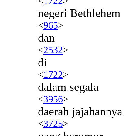
<
1722
>
negeri Bethlehem
<
965
>
dan
<
2532
>
di
<
1722
>
dalam segala
<
3956
>
daerah jajahannya
<
3725
>
yang berumur