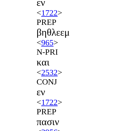
εν
<
1722
>
PREP
βηθλεεμ
<
965
>
N-PRI
και
<
2532
>
CONJ
εν
<
1722
>
PREP
πασιν