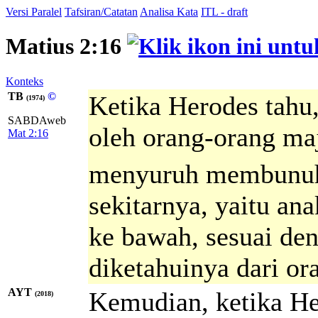
Versi Paralel
Tafsiran/Catatan
Analisa Kata
ITL - draft
Matius 2:16
Konteks
TB
©
Ketika Herodes tahu,
(1974)
SABDAweb
oleh orang-orang maj
Mat 2:16
menyuruh membunuh
sekitarnya, yaitu an
ke bawah, sesuai de
diketahuinya dari or
AYT
Kemudian, ketika He
(2018)