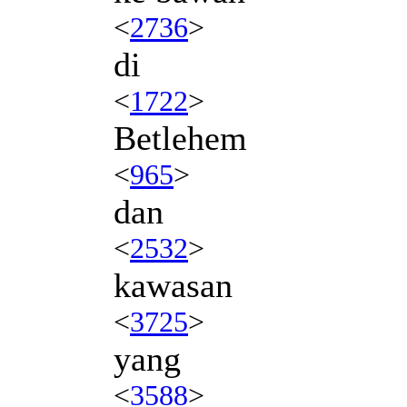
<
2736
>
di
<
1722
>
Betlehem
<
965
>
dan
<
2532
>
kawasan
<
3725
>
yang
<
3588
>