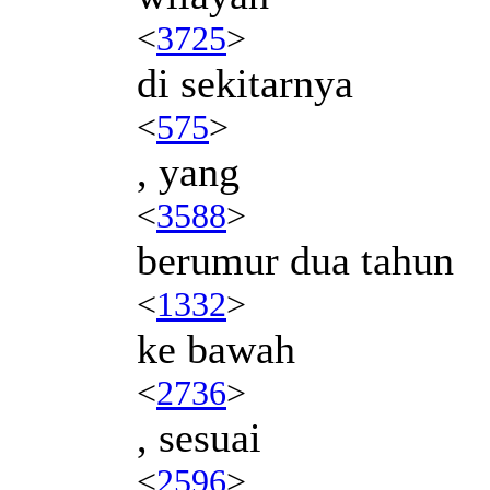
<
3725
>
di sekitarnya
<
575
>
, yang
<
3588
>
berumur dua tahun
<
1332
>
ke bawah
<
2736
>
, sesuai
<
2596
>