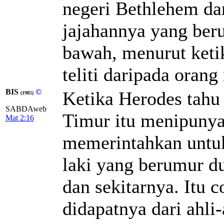
negeri Bethlehem da
jajahannya yang ber
bawah, menurut keti
teliti daripada orang
BIS
©
Ketika Herodes tahu 
(1985)
SABDAweb
Timur itu menipunya,
Mat 2:16
memerintahkan untu
laki yang berumur d
dan sekitarnya. Itu 
didapatnya dari ahli-