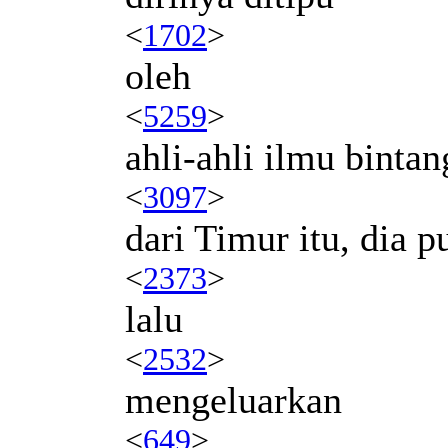
<
1702
>
oleh
<
5259
>
ahli-ahli ilmu bintan
<
3097
>
dari Timur itu, dia 
<
2373
>
lalu
<
2532
>
mengeluarkan
<
649
>