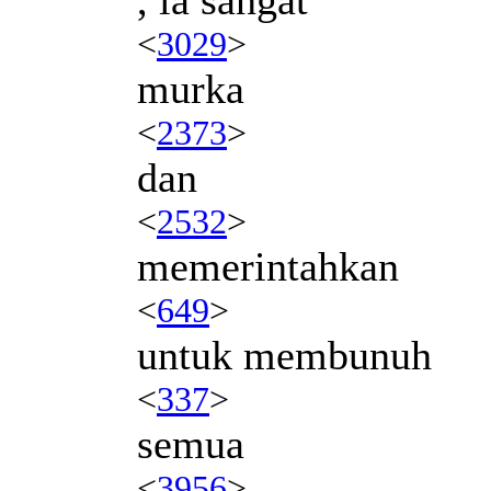
<
3029
>
murka
<
2373
>
dan
<
2532
>
memerintahkan
<
649
>
untuk membunuh
<
337
>
semua
<
3956
>