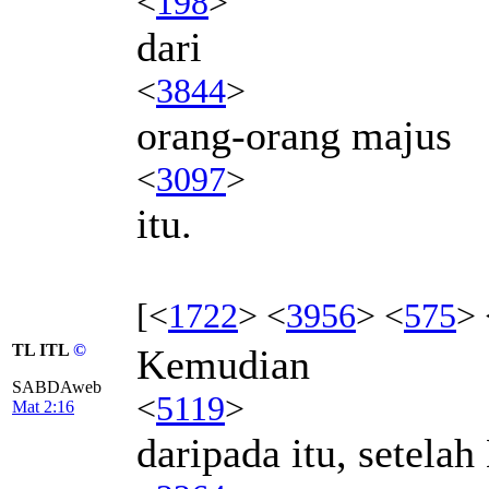
<
198
>
dari
<
3844
>
orang-orang majus
<
3097
>
itu.
[<
1722
> <
3956
> <
575
> 
TL ITL
©
Kemudian
SABDAweb
<
5119
>
Mat 2:16
daripada itu, setela