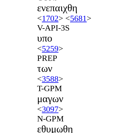
ενεπαιχθη
<
1702
> <
5681
>
V-API-3S
υπο
<
5259
>
PREP
των
<
3588
>
T-GPM
μαγων
<
3097
>
N-GPM
εθυμωθη