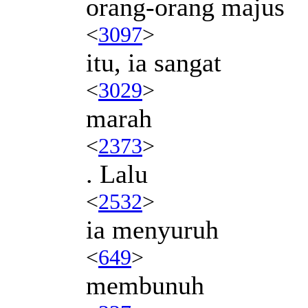
orang-orang majus
<
3097
>
itu, ia sangat
<
3029
>
marah
<
2373
>
. Lalu
<
2532
>
ia menyuruh
<
649
>
membunuh