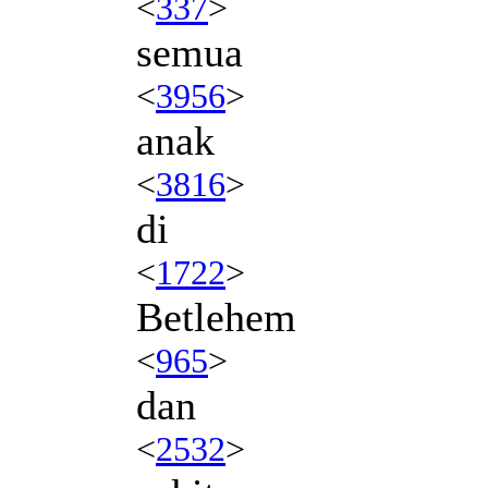
<
337
>
semua
<
3956
>
anak
<
3816
>
di
<
1722
>
Betlehem
<
965
>
dan
<
2532
>