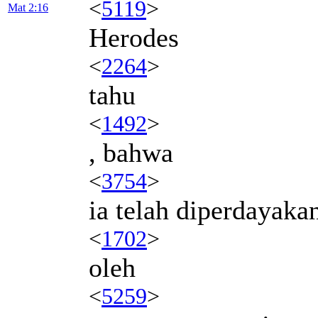
<
5119
>
Mat 2:16
Herodes
<
2264
>
tahu
<
1492
>
, bahwa
<
3754
>
ia telah diperdayaka
<
1702
>
oleh
<
5259
>