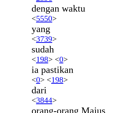
dengan waktu
<
5550
>
yang
<
3739
>
sudah
<
198
> <
0
>
ia pastikan
<
0
> <
198
>
dari
<
3844
>
orang-orang Majus