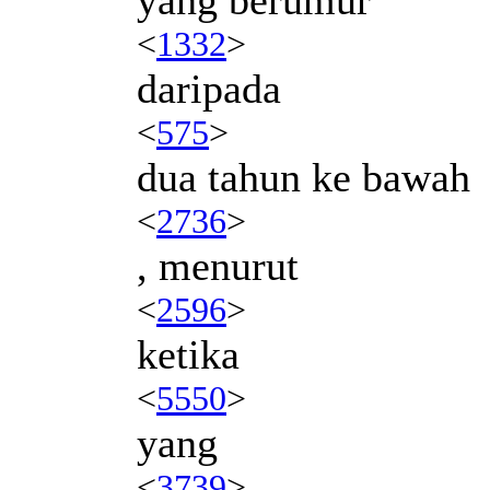
<
1332
>
daripada
<
575
>
dua tahun ke bawah
<
2736
>
, menurut
<
2596
>
ketika
<
5550
>
yang
<
3739
>