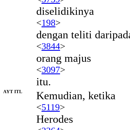
diselidikinya
<
198
>
dengan teliti daripad
<
3844
>
orang majus
<
3097
>
itu.
AYT ITL
Kemudian, ketika
<
5119
>
Herodes