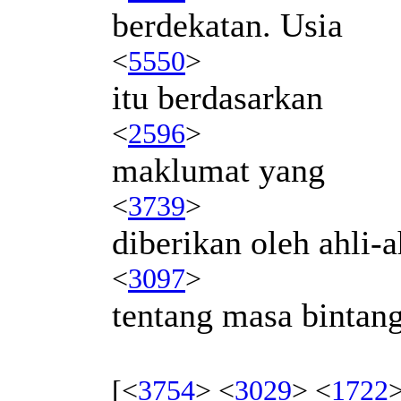
berdekatan. Usia
<
5550
>
itu berdasarkan
<
2596
>
maklumat yang
<
3739
>
diberikan oleh ahli-a
<
3097
>
tentang masa bintan
[<
3754
> <
3029
> <
1722