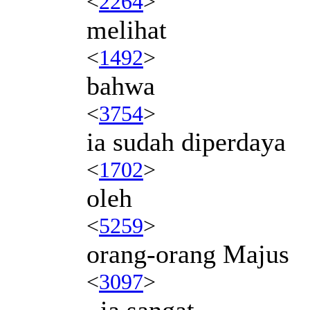
<
2264
>
melihat
<
1492
>
bahwa
<
3754
>
ia sudah diperdaya
<
1702
>
oleh
<
5259
>
orang-orang Majus
<
3097
>
, ia sangat