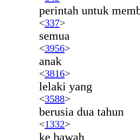
perintah untuk mem
<
337
>
semua
<
3956
>
anak
<
3816
>
lelaki yang
<
3588
>
berusia dua tahun
<
1332
>
ke bawah