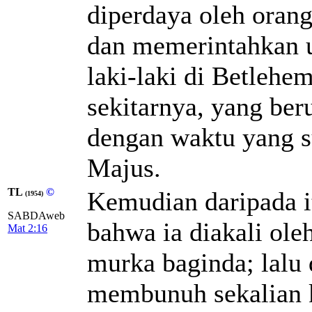
diperdaya oleh oran
dan memerintahkan
laki-laki di Betlehe
sekitarnya, yang ber
dengan waktu yang su
Majus.
TL
©
Kemudian daripada i
(1954)
SABDAweb
bahwa ia diakali ole
Mat 2:16
murka baginda; lalu 
membunuh sekalian k