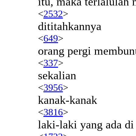
itu, maka terlalulah
<
2532
>
dititahkannya
<
649
>
orang pergi membun
<
337
>
sekalian
<
3956
>
kanak-kanak
<
3816
>
laki-laki yang ada di