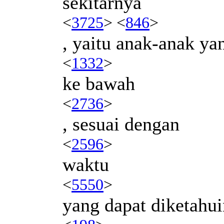
sekitarnya
<
3725
> <
846
>
, yaitu anak-anak y
<
1332
>
ke bawah
<
2736
>
, sesuai dengan
<
2596
>
waktu
<
5550
>
yang dapat diketahu