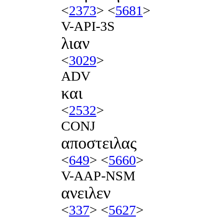
<
2373
> <
5681
>
V-API-3S
λιαν
<
3029
>
ADV
και
<
2532
>
CONJ
αποστειλας
<
649
> <
5660
>
V-AAP-NSM
ανειλεν
<
337
> <
5627
>