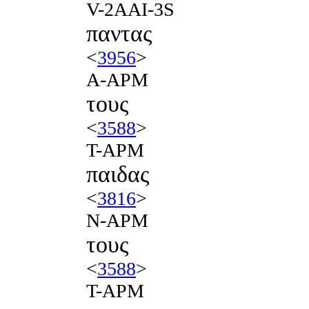
V-2AAI-3S
παντας
<
3956
>
A-APM
τους
<
3588
>
T-APM
παιδας
<
3816
>
N-APM
τους
<
3588
>
T-APM