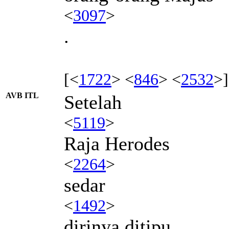
<
3097
>
.
[<
1722
> <
846
> <
2532
>]
AVB ITL
Setelah
<
5119
>
Raja Herodes
<
2264
>
sedar
<
1492
>
dirinya ditipu