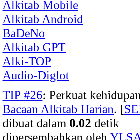
Alkitab Mobile
Alkitab Android
BaDeNo
Alkitab GPT
Alki-TOP
Audio-Diglot
TIP #26
: Perkuat kehidupan
Bacaan Alkitab Harian
. [
S
dibuat dalam
0.02
detik
dipersembahkan oleh
YLS