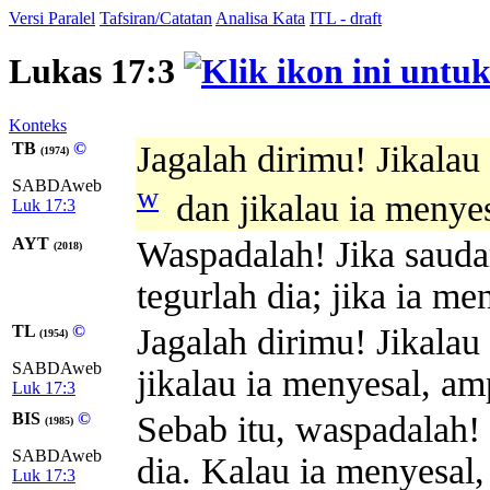
Versi Paralel
Tafsiran/Catatan
Analisa Kata
ITL - draft
Lukas 17:3
Konteks
TB
©
Jagalah dirimu! Jikalau
(1974)
SABDAweb
w
dan jikalau ia menye
Luk 17:3
AYT
Waspadalah! Jika sauda
(2018)
tegurlah dia; jika ia m
TL
©
Jagalah dirimu! Jikalau
(1954)
SABDAweb
jikalau ia menyesal, am
Luk 17:3
BIS
©
Sebab itu, waspadalah!
(1985)
SABDAweb
dia. Kalau ia menyesal,
Luk 17:3