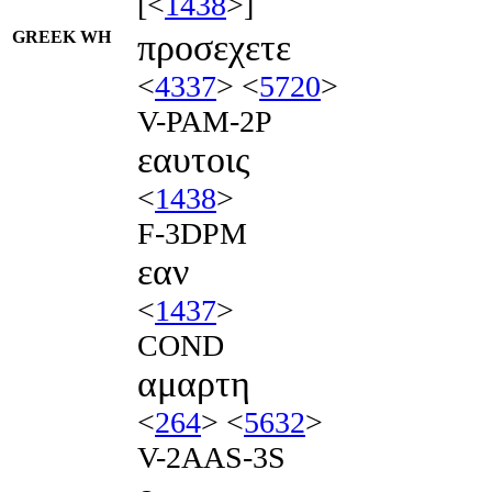
[<
1438
>]
GREEK WH
προσεχετε
<
4337
> <
5720
>
V-PAM-2P
εαυτοις
<
1438
>
F-3DPM
εαν
<
1437
>
COND
αμαρτη
<
264
> <
5632
>
V-2AAS-3S