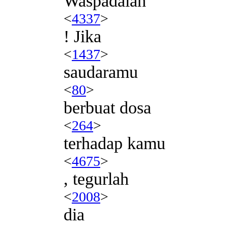
Waspadalah
<
4337
>
! Jika
<
1437
>
saudaramu
<
80
>
berbuat dosa
<
264
>
terhadap kamu
<
4675
>
, tegurlah
<
2008
>
dia