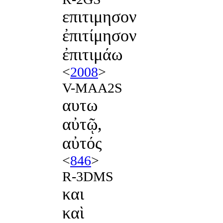
επιτιμησον
ἐπιτίμησον
ἐπιτιμάω
<
2008
>
V-MAA2S
αυτω
αὐτῷ,
αὐτός
<
846
>
R-3DMS
και
καὶ