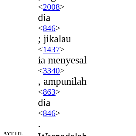
<
2008
>
dia
<
846
>
; jikalau
<
1437
>
ia menyesal
<
3340
>
, ampunilah
<
863
>
dia
<
846
>
.
AYT ITL