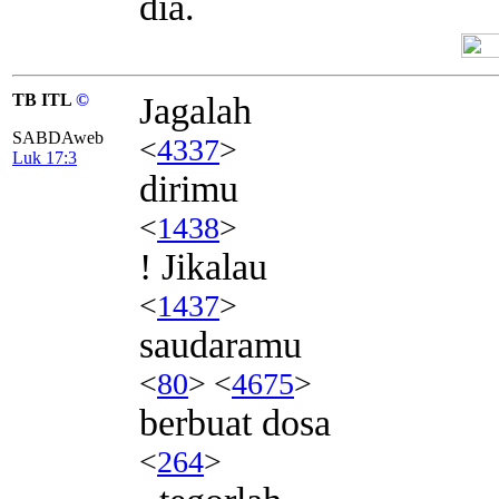
dia.
TB ITL
©
Jagalah
SABDAweb
<
4337
>
Luk 17:3
dirimu
<
1438
>
! Jikalau
<
1437
>
saudaramu
<
80
> <
4675
>
berbuat dosa
<
264
>