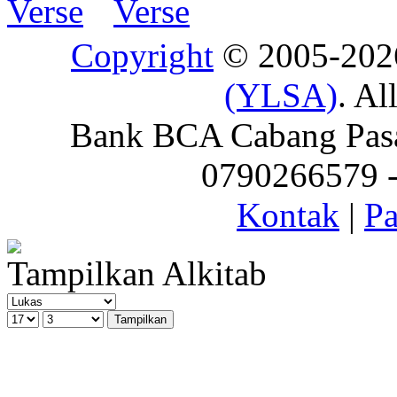
Copyright
© 2005-20
(YLSA)
. Al
Bank BCA Cabang Pasar
0790266579 - 
Kontak
|
Pa
Tampilkan Alkitab