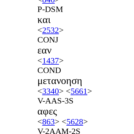
P-DSM
και
<
2532
>
CONJ
εαν
<
1437
>
COND
μετανοηση
<
3340
> <
5661
>
V-AAS-3S
αφες
<
863
> <
5628
>
V-2AAM-2S