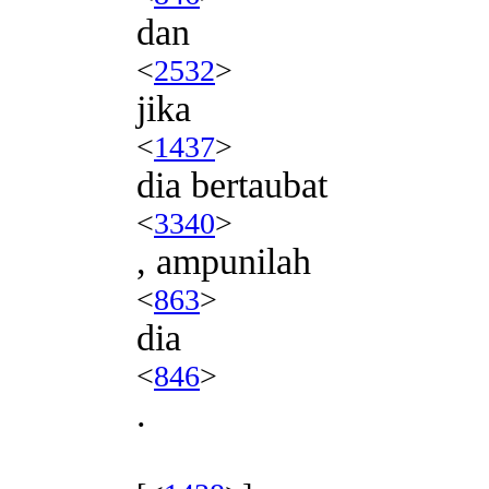
dan
<
2532
>
jika
<
1437
>
dia bertaubat
<
3340
>
, ampunilah
<
863
>
dia
<
846
>
.