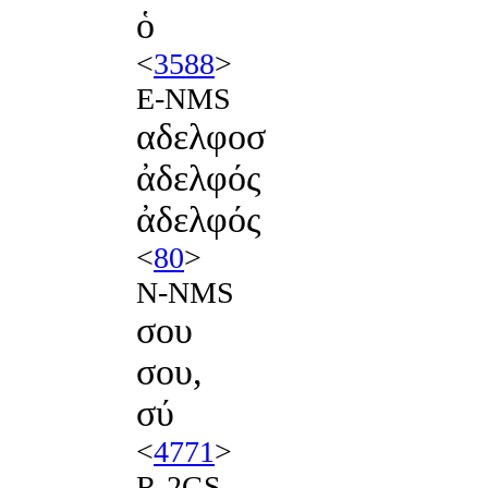
ὁ
<
3588
>
E-NMS
αδελφοσ
ἀδελφός
ἀδελφός
<
80
>
N-NMS
σου
σου,
σύ
<
4771
>
R-2GS