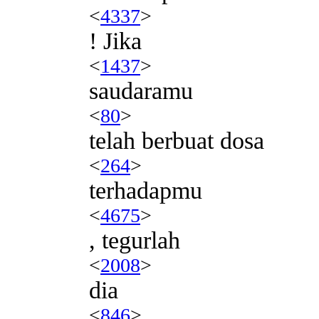
<
4337
>
! Jika
<
1437
>
saudaramu
<
80
>
telah berbuat dosa
<
264
>
terhadapmu
<
4675
>
, tegurlah
<
2008
>
dia
<
846
>