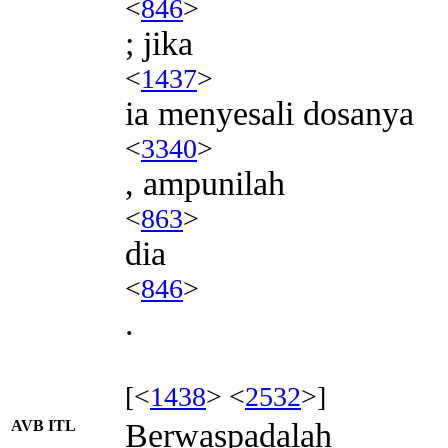
<
846
>
; jika
<
1437
>
ia menyesali dosanya
<
3340
>
, ampunilah
<
863
>
dia
<
846
>
.
[<
1438
> <
2532
>]
AVB ITL
Berwaspadalah