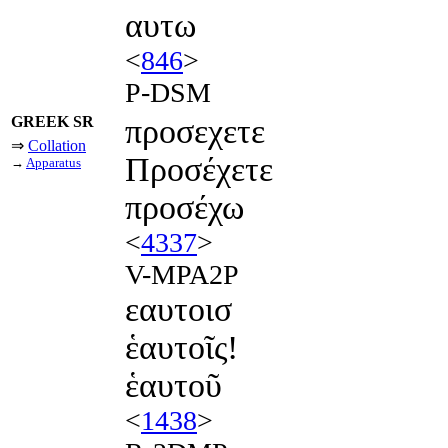
αυτω
<
846
>
P-DSM
GREEK SR
προσεχετε
⇒
Collation
Προσέχετε
→
Apparatus
προσέχω
<
4337
>
V-MPA2P
εαυτοισ
ἑαυτοῖς!
ἑαυτοῦ
<
1438
>