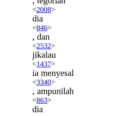
, tegorlah
<
2008
>
dia
<
846
>
, dan
<
2532
>
jikalau
<
1437
>
ia menyesal
<
3340
>
, ampunilah
<
863
>
dia