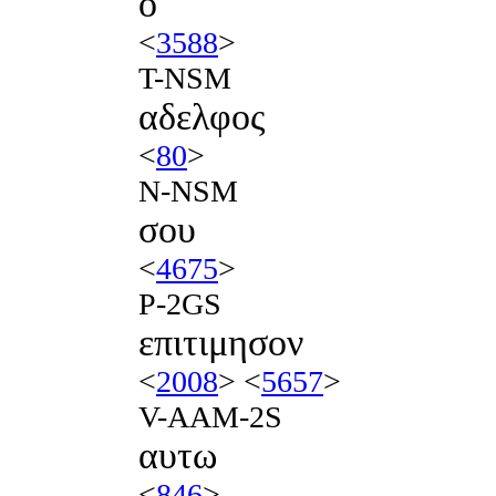
ο
<
3588
>
T-NSM
αδελφος
<
80
>
N-NSM
σου
<
4675
>
P-2GS
επιτιμησον
<
2008
> <
5657
>
V-AAM-2S
αυτω
<
846
>