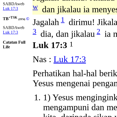
SABDAweb
w
dan jikalau ia menye
Luk 17:3
+TSK
1
TB
©
Jagalah
dirimu! Jikal
(1974)
SABDAweb
3
2
dia, dan jikalau
ia 
Luk 17:3
Catatan Full
1
Luk 17:3
Life
Nas :
Luk 17:3
Perhatikan hal-hal ber
Yesus mengenai penga
1) Yesus mengingink
mengampuni dan men