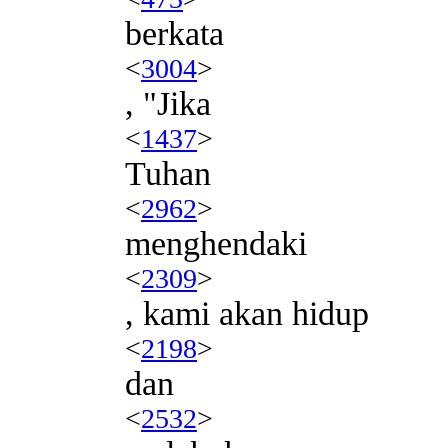
berkata
<
3004
>
, "Jika
<
1437
>
Tuhan
<
2962
>
menghendaki
<
2309
>
, kami akan hidup
<
2198
>
dan
<
2532
>