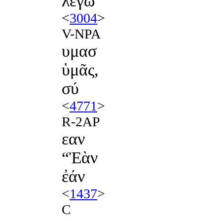
λέγω
<
3004
>
V-NPA
υμασ
ὑμᾶς,
σύ
<
4771
>
R-2AP
εαν
“Ἐὰν
ἐάν
<
1437
>
C