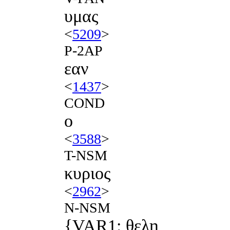
υμας
<
5209
>
P-2AP
εαν
<
1437
>
COND
ο
<
3588
>
T-NSM
κυριος
<
2962
>
N-NSM
{VAR1: θελη