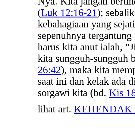
Nya. Kita jangan bertin
(
Luk 12:16-21
); sebal
kebahagiaan yang sejat
sepenuhnya tergantung 
harus kita anut ialah,
kita sungguh-sungguh b
26:42
), maka kita memp
saat ini dan kelak ada 
sorgawi kita (bd.
Kis 1
lihat art.
KEHENDAK