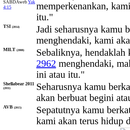
SABDAweb
Yak
memperkenankan, kami 
4:15
itu."
TSI
Jadi seharusnya kamu 
(2014)
menghendaki, kami akan
MILT
Sebaliknya, hendaklah 
(2008)
2962
menghendaki, mak
ini atau itu."
Shellabear 2011
Seharusnya kamu berkat
(2011)
akan berbuat begini ata
AVB
Sepatutnya kamu berkat
(2015)
kami akan terus hidup 