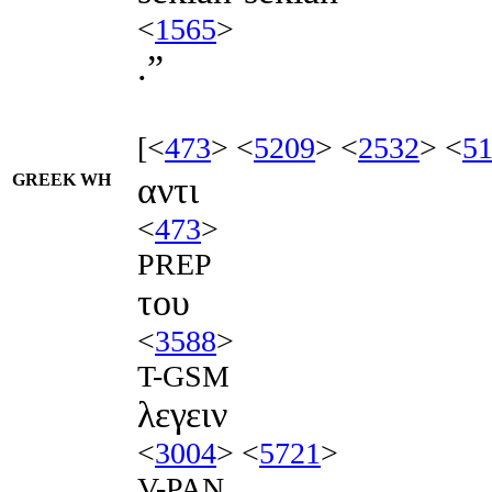
<
1565
>
.”
[<
473
> <
5209
> <
2532
> <
5
GREEK WH
αντι
<
473
>
PREP
του
<
3588
>
T-GSM
λεγειν
<
3004
> <
5721
>
V-PAN