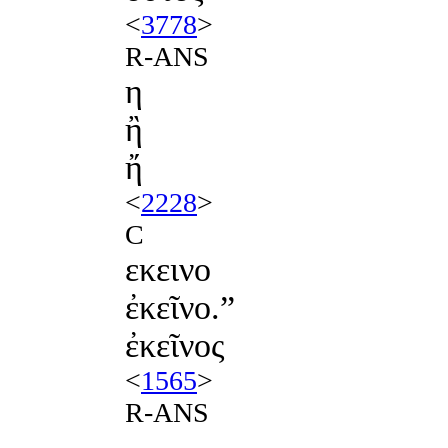
<
3778
>
R-ANS
η
ἢ
ἤ
<
2228
>
C
εκεινο
ἐκεῖνο.”
ἐκεῖνος
<
1565
>
R-ANS