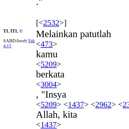
."
[<
2532
>]
TL ITL
©
Melainkan patutlah
SABDAweb
Yak
<
473
>
4:15
kamu
<
5209
>
berkata
<
3004
>
, "Insya
<
5209
> <
1437
> <
2962
> <
2
Allah, kita
<
1437
>