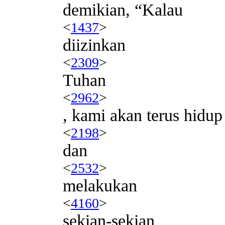
demikian, “Kalau
<
1437
>
diizinkan
<
2309
>
Tuhan
<
2962
>
, kami akan terus hidup
<
2198
>
dan
<
2532
>
melakukan
<
4160
>
sekian-sekian