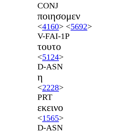
CONJ
ποιησομεν
<
4160
> <
5692
>
V-FAI-1P
τουτο
<
5124
>
D-ASN
η
<
2228
>
PRT
εκεινο
<
1565
>
D-ASN