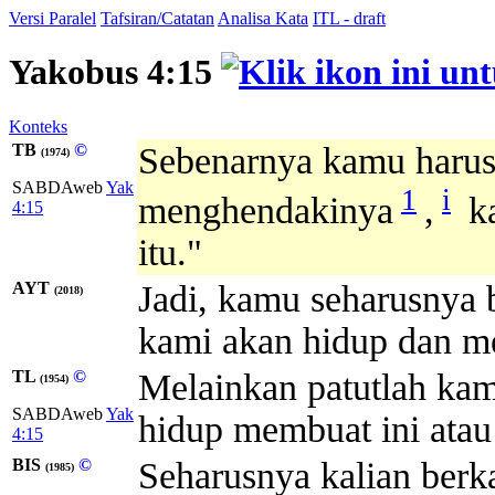
Versi Paralel
Tafsiran/Catatan
Analisa Kata
ITL - draft
Yakobus 4:15
Konteks
TB
©
Sebenarnya kamu harus 
(1974)
SABDAweb
Yak
1
i
menghendakinya
,
ka
4:15
itu."
AYT
Jadi, kamu seharusnya 
(2018)
kami akan hidup dan me
TL
©
Melainkan patutlah kamu
(1954)
SABDAweb
Yak
hidup membuat ini atau 
4:15
BIS
©
Seharusnya kalian berk
(1985)