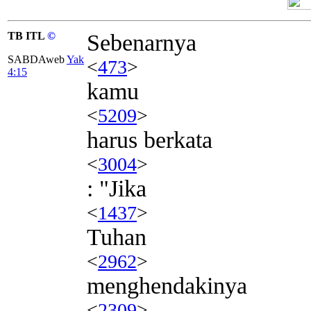
TB ITL
©
Sebenarnya
SABDAweb
Yak
<
473
>
4:15
kamu
<
5209
>
harus berkata
<
3004
>
: "Jika
<
1437
>
Tuhan
<
2962
>
menghendakinya
<
2309
>