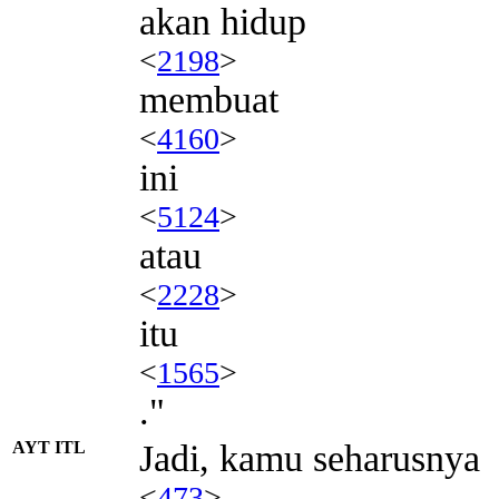
akan hidup
<
2198
>
membuat
<
4160
>
ini
<
5124
>
atau
<
2228
>
itu
<
1565
>
."
AYT ITL
Jadi, kamu seharusnya
<
473
>