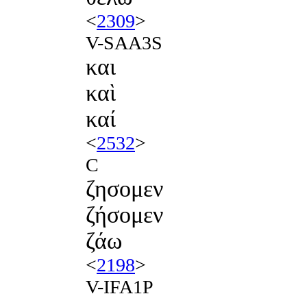
<
2309
>
V-SAA3S
και
καὶ
καί
<
2532
>
C
ζησομεν
ζήσομεν
ζάω
<
2198
>
V-IFA1P