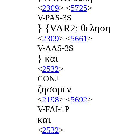
<
2309
> <
5725
>
V-PAS-3S
} {VAR2: θεληση
<
2309
> <
5661
>
V-AAS-3S
} και
<
2532
>
CONJ
ζησομεν
<
2198
> <
5692
>
V-FAI-1P
και
<
2532
>