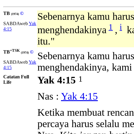
TB
©
Sebenarnya kamu harus 
(1974)
SABDAweb
Yak
1
i
menghendakinya
,
ka
4:15
itu."
+TSK
TB
©
Sebenarnya kamu harus 
(1974)
SABDAweb
Yak
menghendakinya, kami a
4:15
Catatan Full
1
Yak 4:15
Life
Nas :
Yak 4:15
Ketika membuat rencan
percaya harus selalu 