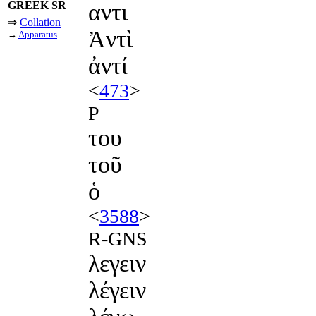
GREEK SR
αντι
⇒
Collation
Ἀντὶ
→
Apparatus
ἀντί
<
473
>
P
του
τοῦ
ὁ
<
3588
>
R-GNS
λεγειν
λέγειν