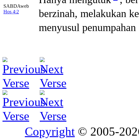
SABDAweb
berzinah, melakukan k
Hos 4:2
menyusul penumpahan 
Copyright
© 2005-20