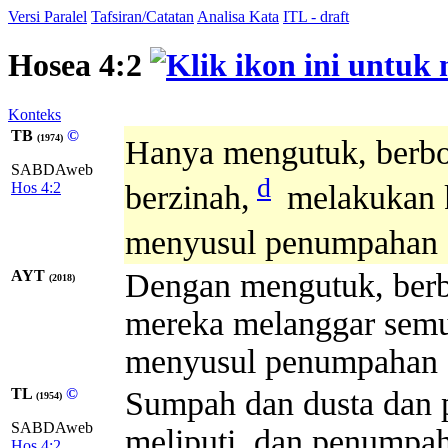
Versi Paralel
Tafsiran/Catatan
Analisa Kata
ITL - draft
Hosea 4:2
Konteks
TB
©
(1974)
Hanya mengutuk, berb
SABDAweb
d
Hos 4:2
berzinah,
melakukan 
menyusul penumpahan 
AYT
Dengan mengutuk, berb
(2018)
mereka melanggar semu
menyusul penumpahan 
TL
©
Sumpah dan dusta dan 
(1954)
SABDAweb
meliputi, dan penumpa
Hos 4:2