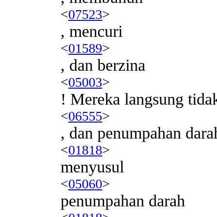
<
07523
>
, mencuri
<
01589
>
, dan berzina
<
05003
>
! Mereka langsung tida
<
06555
>
, dan penumpahan dara
<
01818
>
menyusul
<
05060
>
penumpahan darah