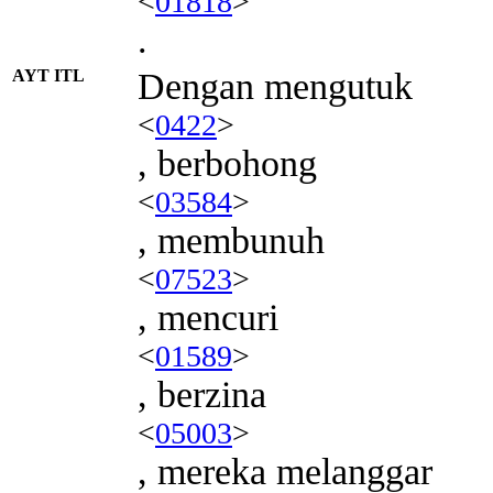
<
01818
>
.
AYT ITL
Dengan mengutuk
<
0422
>
, berbohong
<
03584
>
, membunuh
<
07523
>
, mencuri
<
01589
>
, berzina
<
05003
>
, mereka melanggar