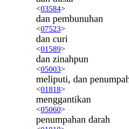
<
03584
>
dan pembunuhan
<
07523
>
dan curi
<
01589
>
dan zinahpun
<
05003
>
meliputi, dan penumpa
<
01818
>
menggantikan
<
05060
>
penumpahan darah