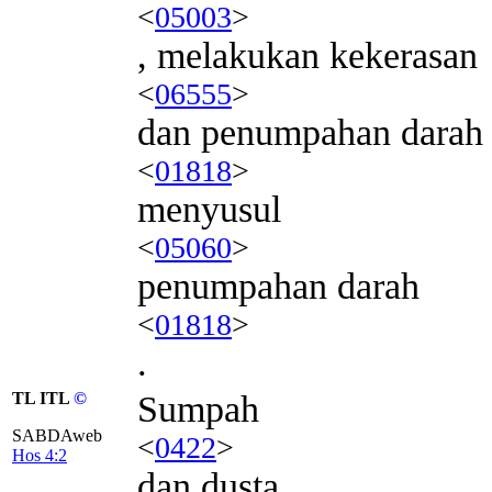
<
05003
>
, melakukan kekerasan
<
06555
>
dan penumpahan darah
<
01818
>
menyusul
<
05060
>
penumpahan darah
<
01818
>
.
TL ITL
©
Sumpah
SABDAweb
<
0422
>
Hos 4:2
dan dusta