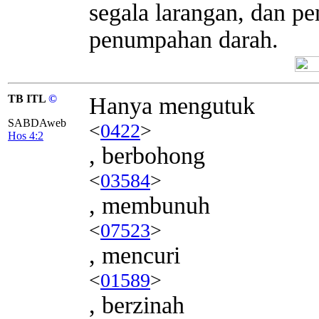
segala larangan, dan 
penumpahan darah.
TB ITL
©
Hanya mengutuk
SABDAweb
<
0422
>
Hos 4:2
, berbohong
<
03584
>
, membunuh
<
07523
>
, mencuri
<
01589
>
, berzinah