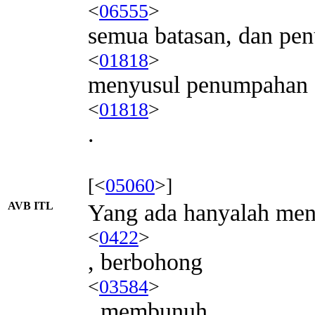
<
06555
>
semua batasan, dan pe
<
01818
>
menyusul penumpahan 
<
01818
>
.
[<
05060
>]
AVB ITL
Yang ada hanyalah me
<
0422
>
, berbohong
<
03584
>
, membunuh