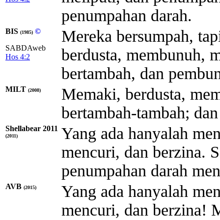
penumpahan darah.
BIS
©
Mereka bersumpah, tap
(1985)
SABDAweb
berdusta, membunuh, me
Hos 4:2
bertambah, dan pembunu
MILT
Memaki, berdusta, mem
(2008)
bertambah-tambah; dan 
Shellabear 2011
Yang ada hanyalah me
(2011)
mencuri, dan berzina. 
penumpahan darah men
AVB
Yang ada hanyalah me
(2015)
mencuri, dan berzina!