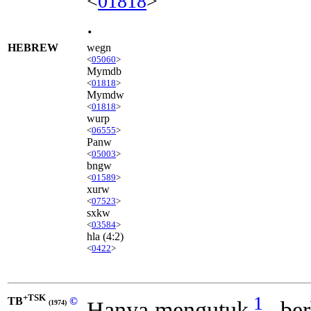
<
01818
>
.
HEBREW
wegn
<
05060
>
Mymdb
<
01818
>
Mymdw
<
01818
>
wurp
<
06555
>
Panw
<
05003
>
bngw
<
01589
>
xurw
<
07523
>
sxkw
<
03584
>
hla
(4:2)
<
0422
>
+TSK
1
TB
©
Hanya mengutuk
, be
(1974)