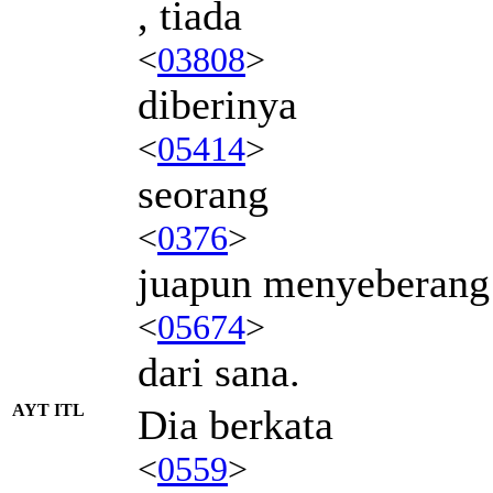
, tiada
<
03808
>
diberinya
<
05414
>
seorang
<
0376
>
juapun menyeberang
<
05674
>
dari sana.
AYT ITL
Dia berkata
<
0559
>