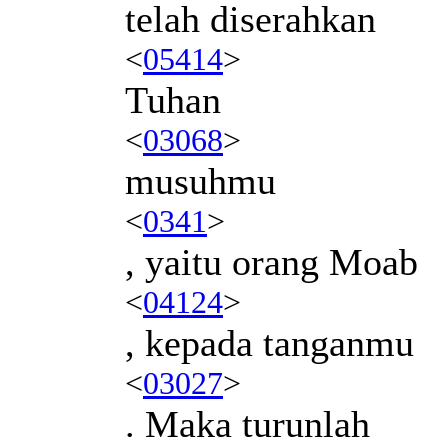
telah diserahkan
<
05414
>
Tuhan
<
03068
>
musuhmu
<
0341
>
, yaitu orang Moab
<
04124
>
, kepada tanganmu
<
03027
>
. Maka turunlah