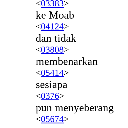
<
03383
>
ke Moab
<
04124
>
dan tidak
<
03808
>
membenarkan
<
05414
>
sesiapa
<
0376
>
pun menyeberang
<
05674
>