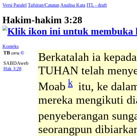
Versi Paralel
Tafsiran/Catatan
Analisa Kata
ITL - draft
Hakim-hakim 3:28
Konteks
TB
©
Berkatalah ia kepada
(1974)
SABDAweb
TUHAN telah menye
Hak 3:28
k
Moab
itu, ke dala
mereka mengikuti di
penyeberangan sung
seorangpun dibiarka