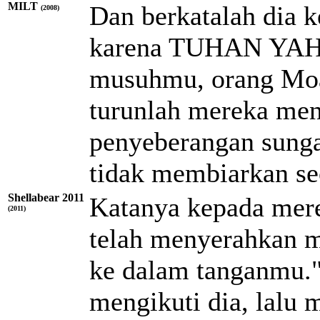
MILT
Dan berkatalah dia k
(2008)
karena
TUHAN
YA
musuhmu, orang Moa
turunlah mereka men
penyeberangan sunga
tidak membiarkan s
Shellabear 2011
Katanya kepada mere
(2011)
telah menyerahkan 
ke dalam tanganmu.
mengikuti dia, lalu 