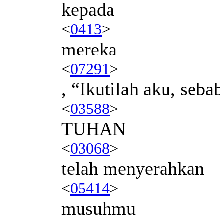
kepada
<
0413
>
mereka
<
07291
>
, “Ikutilah aku, seba
<
03588
>
TUHAN
<
03068
>
telah menyerahkan
<
05414
>
musuhmu