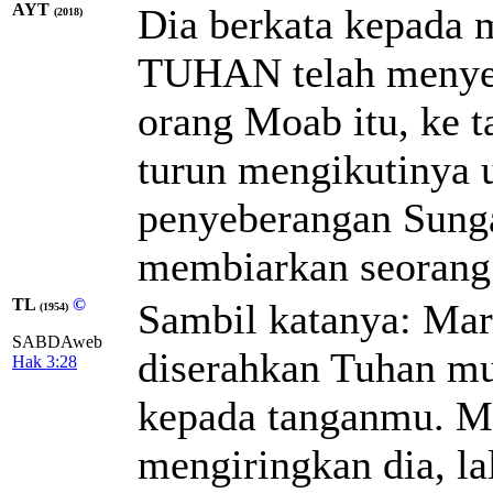
AYT
Dia berkata kepada m
(2018)
TUHAN telah menyer
orang Moab itu, ke 
turun mengikutinya 
penyeberangan Sunga
membiarkan seorang
TL
©
Sambil katanya: Mari
(1954)
SABDAweb
diserahkan Tuhan m
Hak 3:28
kepada tanganmu. Ma
mengiringkan dia, la