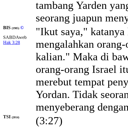
tambang Yarden yang
seorang juapun meny
BIS
©
"Ikut saya," katany
(1985)
SABDAweb
mengalahkan orang-
Hak 3:28
kalian." Maka di ba
orang-orang Israel i
merebut tempat pen
Yordan. Tidak seoran
menyeberang dengan
TSI
(3:27)
(2014)