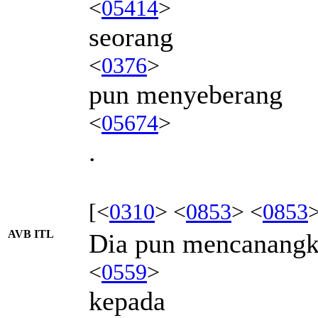
<
05414
>
seorang
<
0376
>
pun menyeberang
<
05674
>
.
[<
0310
> <
0853
> <
0853
AVB ITL
Dia pun mencanang
<
0559
>
kepada