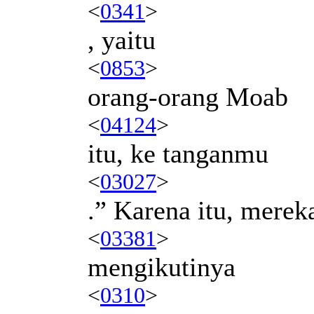
<
0341
>
, yaitu
<
0853
>
orang-orang Moab
<
04124
>
itu, ke tanganmu
<
03027
>
.” Karena itu, merek
<
03381
>
mengikutinya
<
0310
>