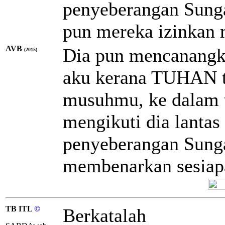
penyeberangan Sunga
pun mereka izinkan
AVB
Dia pun mencanangk
(2015)
aku kerana TUHAN t
musuhmu, ke dalam 
mengikuti dia lanta
penyeberangan Sunga
membenarkan sesiap
TB ITL
©
Berkatalah