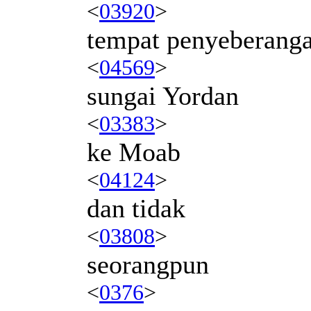
<
03920
>
tempat penyeberang
<
04569
>
sungai Yordan
<
03383
>
ke Moab
<
04124
>
dan tidak
<
03808
>
seorangpun
<
0376
>