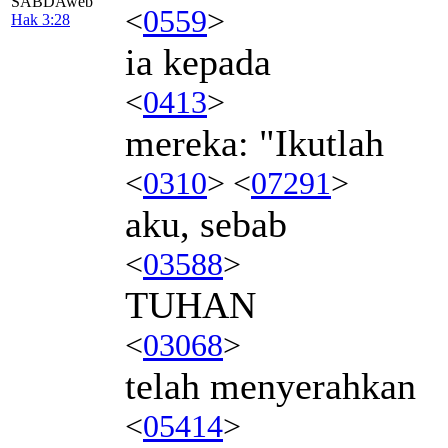
SABDAweb
<
0559
>
Hak 3:28
ia kepada
<
0413
>
mereka: "Ikutlah
<
0310
> <
07291
>
aku, sebab
<
03588
>
TUHAN
<
03068
>
telah menyerahkan
<
05414
>