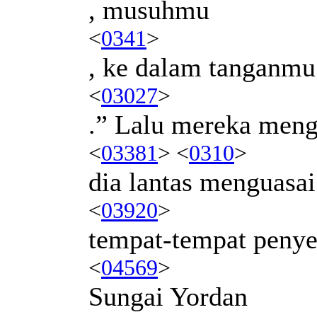
, musuhmu
<
0341
>
, ke dalam tanganmu
<
03027
>
.” Lalu mereka meng
<
03381
> <
0310
>
dia lantas menguasai
<
03920
>
tempat-tempat peny
<
04569
>
Sungai Yordan