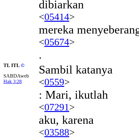
dibiarkan
<
05414
>
mereka menyeberan
<
05674
>
.
TL ITL
©
Sambil katanya
SABDAweb
<
0559
>
Hak 3:28
: Mari, ikutlah
<
07291
>
aku, karena
<
03588
>