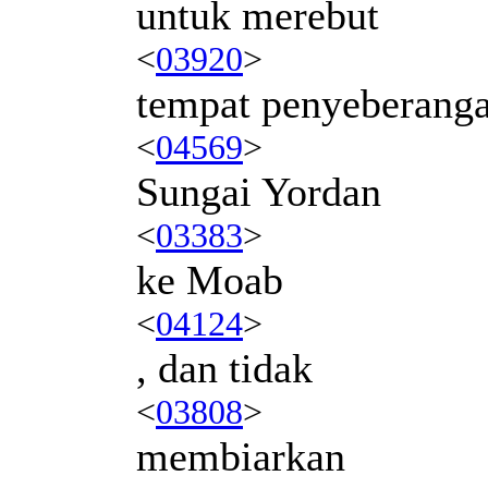
untuk merebut
<
03920
>
tempat penyeberang
<
04569
>
Sungai Yordan
<
03383
>
ke Moab
<
04124
>
, dan tidak
<
03808
>
membiarkan