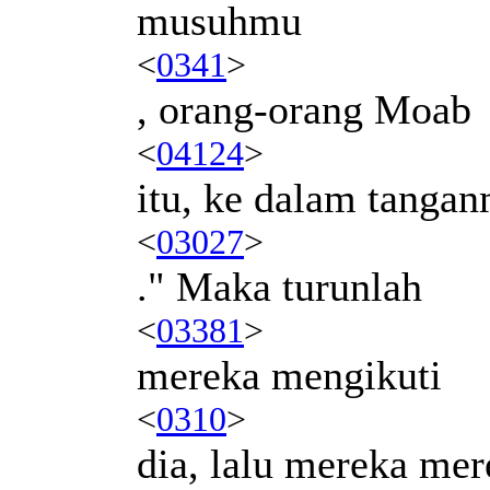
musuhmu
<
0341
>
, orang-orang Moab
<
04124
>
itu, ke dalam tanga
<
03027
>
." Maka turunlah
<
03381
>
mereka mengikuti
<
0310
>
dia, lalu mereka mer