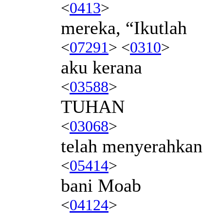
<
0413
>
mereka, “Ikutlah
<
07291
> <
0310
>
aku kerana
<
03588
>
TUHAN
<
03068
>
telah menyerahkan
<
05414
>
bani Moab
<
04124
>