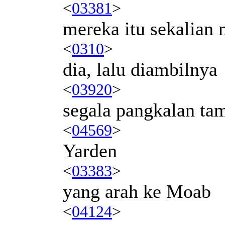
<
03381
>
mereka itu sekalian
<
0310
>
dia, lalu diambilnya
<
03920
>
segala pangkalan ta
<
04569
>
Yarden
<
03383
>
yang arah ke Moab
<
04124
>