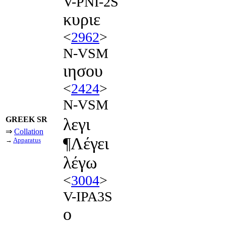
V-PNI-2S
κυριε
<
2962
>
N-VSM
ιησου
<
2424
>
N-VSM
GREEK SR
λεγι
⇒
Collation
¶Λέγει
→
Apparatus
λέγω
<
3004
>
V-IPA3S
ο