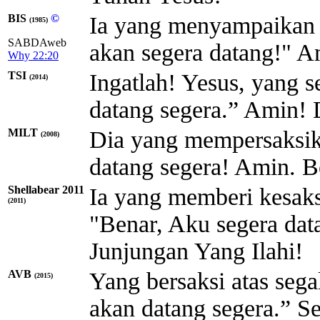
BIS
©
Ia yang menyampaikan s
(1985)
SABDAweb
akan segera datang!" A
Why 22:20
TSI
Ingatlah! Yesus, yang s
(2014)
datang segera.” Amin! 
MILT
Dia yang mempersaksika
(2008)
datang segera! Amin. 
Shellabear 2011
Ia yang memberi kesaks
(2011)
"Benar, Aku segera data
Junjungan Yang Ilahi!
AVB
Yang bersaksi atas sega
(2015)
akan datang segera.” S