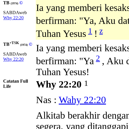
TB
©
(1974)
Ia yang memberi kesaks
SABDAweb
Why 22:20
berfirman:
"Ya, Aku dat
1
z
Tuhan Yesus
!
+TSK
TB
©
Ia yang memberi kesak
(1974)
SABDAweb
2
berfirman:
"Ya
, Aku 
Why 22:20
Tuhan Yesus!
Catatan Full
1
Why 22:20
Life
Nas :
Wahy 22:20
Alkitab berakhir denga
segera, yang ditanggap