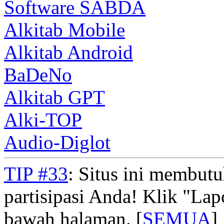
Software SABDA
Alkitab Mobile
Alkitab Android
BaDeNo
Alkitab GPT
Alki-TOP
Audio-Diglot
TIP #33
: Situs ini membut
partisipasi Anda! Klik "La
bawah halaman. [
SEMUA
]