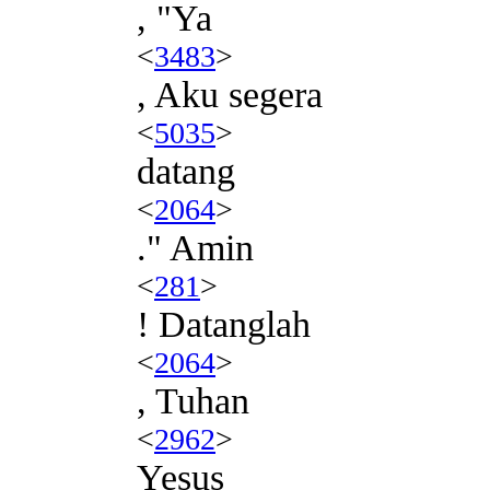
, "Ya
<
3483
>
, Aku segera
<
5035
>
datang
<
2064
>
." Amin
<
281
>
! Datanglah
<
2064
>
, Tuhan
<
2962
>
Yesus