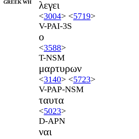
GREEK WH
λεγει
<
3004
> <
5719
>
V-PAI-3S
ο
<
3588
>
T-NSM
μαρτυρων
<
3140
> <
5723
>
V-PAP-NSM
ταυτα
<
5023
>
D-APN
ναι