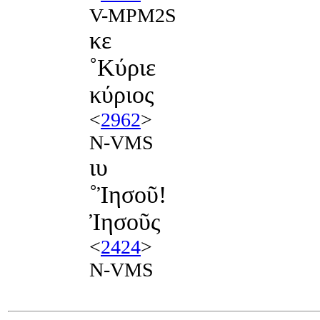
V-MPM2S
κε
˚Κύριε
κύριος
<
2962
>
N-VMS
ιυ
˚Ἰησοῦ!
Ἰησοῦς
<
2424
>
N-VMS