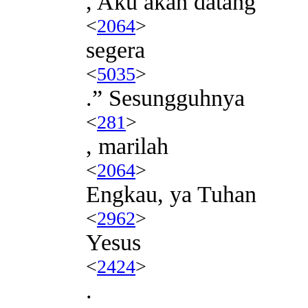
, Aku akan datang
<
2064
>
segera
<
5035
>
.” Sesungguhnya
<
281
>
, marilah
<
2064
>
Engkau, ya Tuhan
<
2962
>
Yesus
<
2424
>
.