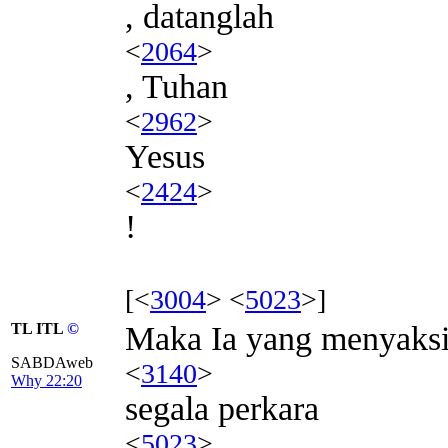
, datanglah
<
2064
>
, Tuhan
<
2962
>
Yesus
<
2424
>
!
[<
3004
> <
5023
>]
TL ITL
©
Maka Ia yang menyaks
SABDAweb
<
3140
>
Why 22:20
segala perkara
<
5023
>