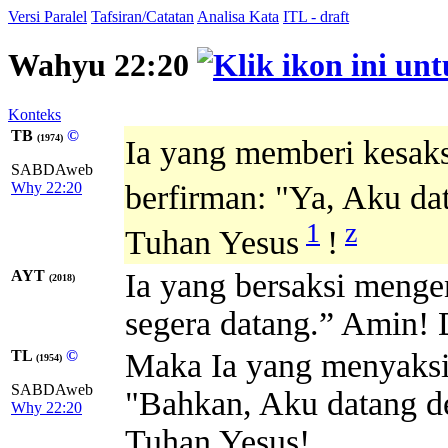
Versi Paralel
Tafsiran/Catatan
Analisa Kata
ITL - draft
Wahyu 22:20
Konteks
TB
©
(1974)
Ia yang memberi kesaks
SABDAweb
Why 22:20
berfirman:
"Ya, Aku dat
1
z
Tuhan Yesus
!
AYT
Ia yang bersaksi mengen
(2018)
segera datang.” Amin! 
TL
©
Maka Ia yang menyaksik
(1954)
SABDAweb
"Bahkan, Aku datang de
Why 22:20
Tuhan Yesus!