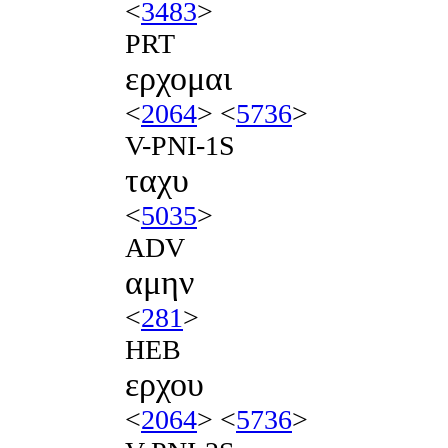
<
3483
>
PRT
ερχομαι
<
2064
> <
5736
>
V-PNI-1S
ταχυ
<
5035
>
ADV
αμην
<
281
>
HEB
ερχου
<
2064
> <
5736
>