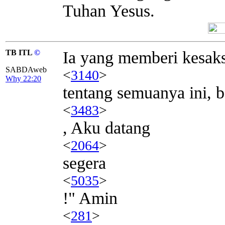
Tuhan Yesus.
TB ITL
©
Ia yang memberi kesak
SABDAweb
<
3140
>
Why 22:20
tentang semuanya ini, 
<
3483
>
, Aku datang
<
2064
>
segera
<
5035
>
!" Amin
<
281
>