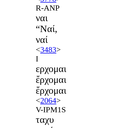
R-ANP
ναι
“Ναί,
ναί
<
3483
>
I
ερχομαι
ἔρχομαι
ἔρχομαι
<
2064
>
V-IPM1S
ταχυ