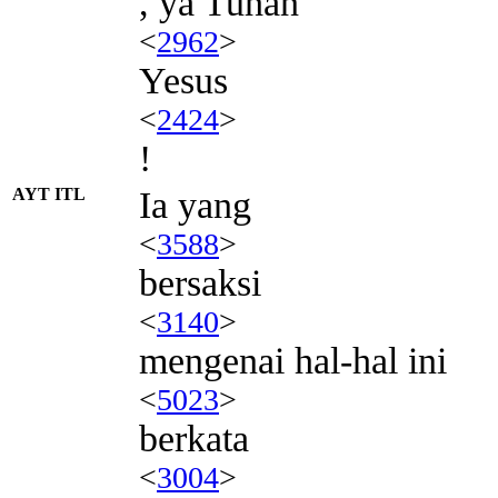
, ya Tuhan
<
2962
>
Yesus
<
2424
>
!
AYT ITL
Ia yang
<
3588
>
bersaksi
<
3140
>
mengenai hal-hal ini
<
5023
>
berkata
<
3004
>