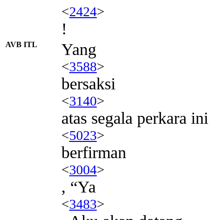
<
2424
>
!
AVB ITL
Yang
<
3588
>
bersaksi
<
3140
>
atas segala perkara ini
<
5023
>
berfirman
<
3004
>
, “Ya
<
3483
>