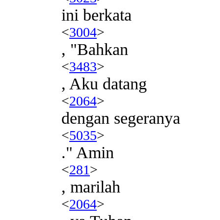
ini berkata
<
3004
>
, "Bahkan
<
3483
>
, Aku datang
<
2064
>
dengan segeranya
<
5035
>
." Amin
<
281
>
, marilah
<
2064
>