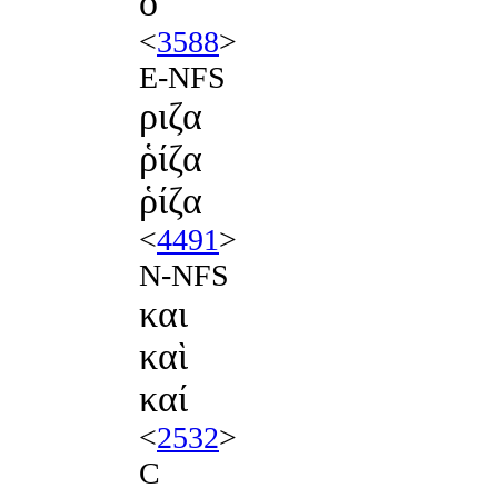
ὁ
<
3588
>
E-NFS
ριζα
ῥίζα
ῥίζα
<
4491
>
N-NFS
και
καὶ
καί
<
2532
>
C