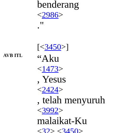
benderang
<
2986
>
."
[<
3450
>]
AVB ITL
“Aku
<
1473
>
, Yesus
<
2424
>
, telah menyuruh
<
3992
>
malaikat-Ku
<
32
> <
3450
>