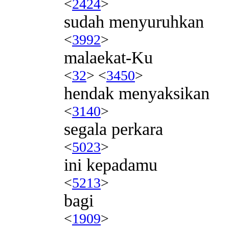
<
2424
>
sudah menyuruhkan
<
3992
>
malaekat-Ku
<
32
> <
3450
>
hendak menyaksikan
<
3140
>
segala perkara
<
5023
>
ini kepadamu
<
5213
>
bagi
<
1909
>