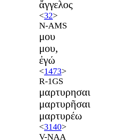
ἄγγελος
<
32
>
N-AMS
μου
μου,
ἐγώ
<
1473
>
R-1GS
μαρτυρησαι
μαρτυρῆσαι
μαρτυρέω
<
3140
>
V-NAA