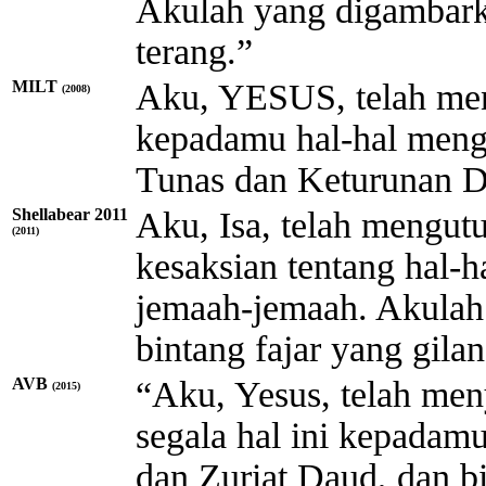
Akulah yang digambarka
terang.”
MILT
Aku, YESUS, telah men
(2008)
kepadamu hal-hal menge
Tunas dan Keturunan D
Shellabear 2011
Aku, Isa, telah mengut
(2011)
kesaksian tentang hal-
jemaah-jemaah. Akulah
bintang fajar yang gila
AVB
“Aku, Yesus, telah me
(2015)
segala hal ini kepadam
dan Zuriat Daud, dan bi