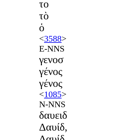
το
τὸ
ὁ
<
3588
>
E-NNS
γενοσ
γένος
γένος
<
1085
>
N-NNS
δαυειδ
Δαυίδ,
Δαυίδ