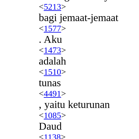
<
5213
>
bagi jemaat-jemaat
<
1577
>
. Aku
<
1473
>
adalah
<
1510
>
tunas
<
4491
>
, yaitu keturunan
<
1085
>
Daud
<
1138
>