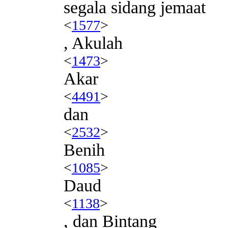
segala sidang jemaat
<
1577
>
, Akulah
<
1473
>
Akar
<
4491
>
dan
<
2532
>
Benih
<
1085
>
Daud
<
1138
>
, dan Bintang