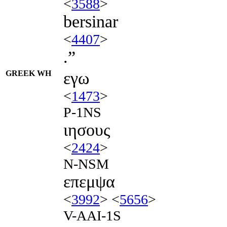
<
3588
>
bersinar
<
4407
>
.”
GREEK WH
εγω
<
1473
>
P-1NS
ιησους
<
2424
>
N-NSM
επεμψα
<
3992
> <
5656
>
V-AAI-1S