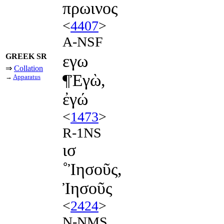
πρωινος
<
4407
>
A-NSF
GREEK SR
εγω
⇒
Collation
¶Ἐγὼ,
→
Apparatus
ἐγώ
<
1473
>
R-1NS
ισ
˚Ἰησοῦς,
Ἰησοῦς
<
2424
>
N-NMS