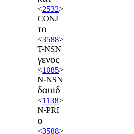
<
2532
>
CONJ
το
<
3588
>
T-NSN
γενος
<
1085
>
N-NSN
δαυιδ
<
1138
>
N-PRI
ο
<
3588
>