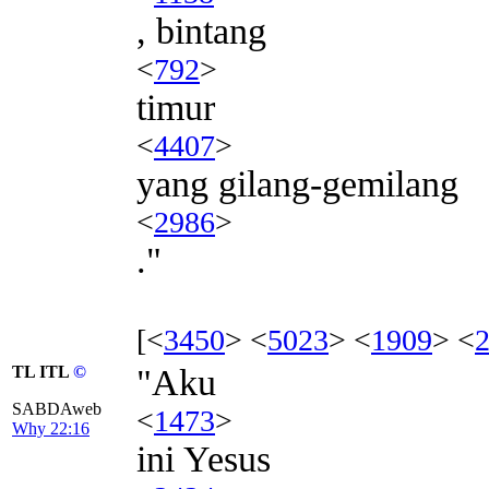
, bintang
<
792
>
timur
<
4407
>
yang gilang-gemilang
<
2986
>
."
[<
3450
> <
5023
> <
1909
> <
TL ITL
©
"Aku
SABDAweb
<
1473
>
Why 22:16
ini Yesus