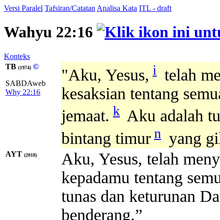
Versi Paralel
Tafsiran/Catatan
Analisa Kata
ITL - draft
Wahyu 22:16
Konteks
TB
©
i
(1974)
"Aku, Yesus,
telah me
SABDAweb
kesaksian tentang semu
Why 22:16
k
jemaat.
Aku adalah tu
n
bintang timur
yang gi
AYT
Aku, Yesus, telah meny
(2018)
kepadamu tentang semua
tunas dan keturunan D
benderang.”