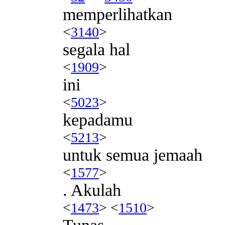
memperlihatkan
<
3140
>
segala hal
<
1909
>
ini
<
5023
>
kepadamu
<
5213
>
untuk semua jemaah
<
1577
>
. Akulah
<
1473
> <
1510
>