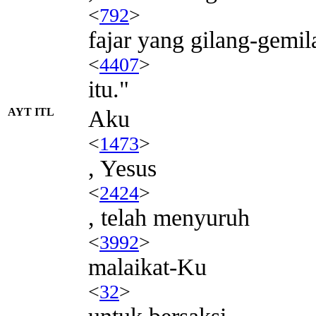
<
792
>
fajar yang gilang-gemil
<
4407
>
itu."
AYT ITL
Aku
<
1473
>
, Yesus
<
2424
>
, telah menyuruh
<
3992
>
malaikat-Ku
<
32
>