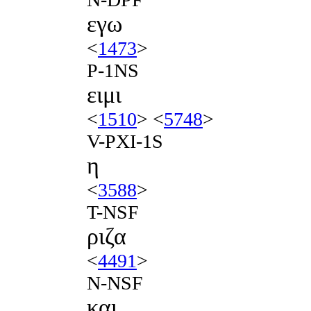
εγω
<
1473
>
P-1NS
ειμι
<
1510
> <
5748
>
V-PXI-1S
η
<
3588
>
T-NSF
ριζα
<
4491
>
N-NSF
και