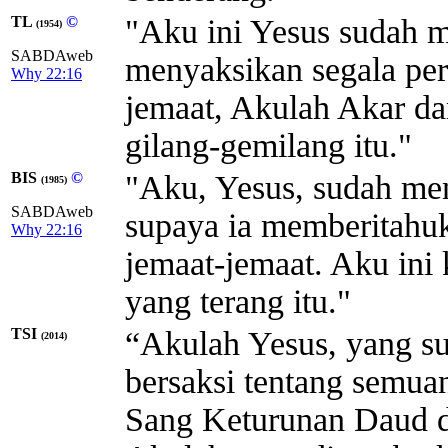
TL
©
"Aku ini Yesus sudah 
(1954)
SABDAweb
menyaksikan segala per
Why 22:16
jemaat, Akulah Akar da
gilang-gemilang itu."
BIS
©
"Aku, Yesus, sudah me
(1985)
SABDAweb
supaya ia memberitahuk
Why 22:16
jemaat-jemaat. Aku ini
yang terang itu."
TSI
“Akulah Yesus, yang s
(2014)
bersaksi tentang semua
Sang Keturunan Daud d