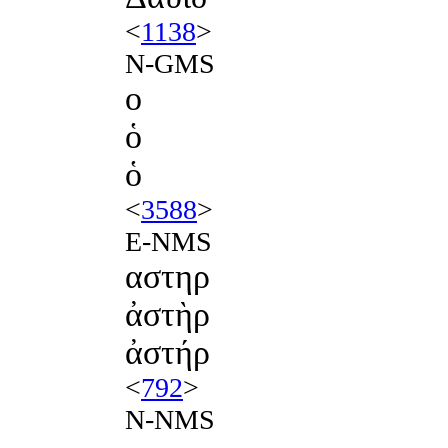
<
1138
>
N-GMS
ο
ὁ
ὁ
<
3588
>
E-NMS
αστηρ
ἀστὴρ
ἀστήρ
<
792
>
N-NMS