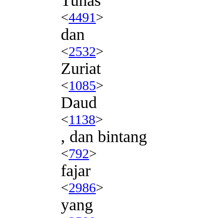
Tunas
<
4491
>
dan
<
2532
>
Zuriat
<
1085
>
Daud
<
1138
>
, dan bintang
<
792
>
fajar
<
2986
>
yang