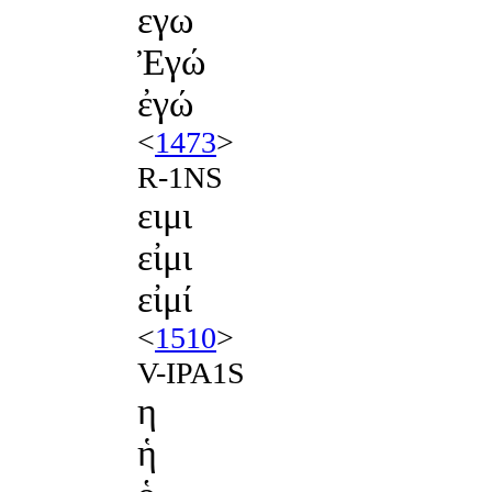
εγω
Ἐγώ
ἐγώ
<
1473
>
R-1NS
ειμι
εἰμι
εἰμί
<
1510
>
V-IPA1S
η
ἡ