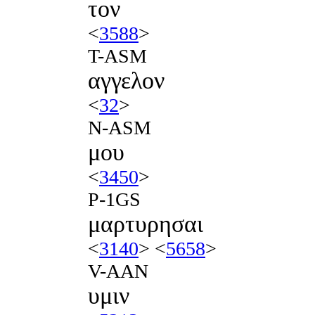
τον
<
3588
>
T-ASM
αγγελον
<
32
>
N-ASM
μου
<
3450
>
P-1GS
μαρτυρησαι
<
3140
> <
5658
>
V-AAN
υμιν