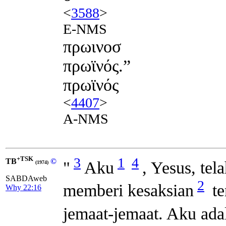
<
3588
>
E-NMS
πρωινοσ
πρωϊνός.”
πρωϊνός
<
4407
>
A-NMS
+TSK
3
1
4
TB
©
"
Aku
, Yesus, te
(1974)
SABDAweb
2
memberi kesaksian
te
Why 22:16
jemaat-jemaat. Aku ada