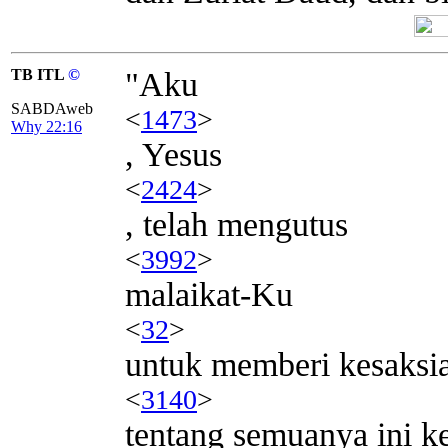
TB ITL
©
"Aku
SABDAweb
<
1473
>
Why 22:16
, Yesus
<
2424
>
, telah mengutus
<
3992
>
malaikat-Ku
<
32
>
untuk memberi kesaksi
<
3140
>
tentang semuanya ini 