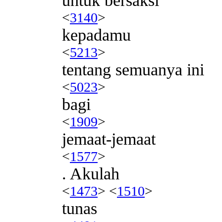
untuk bersaksi
<
3140
>
kepadamu
<
5213
>
tentang semuanya ini
<
5023
>
bagi
<
1909
>
jemaat-jemaat
<
1577
>
. Akulah
<
1473
> <
1510
>
tunas