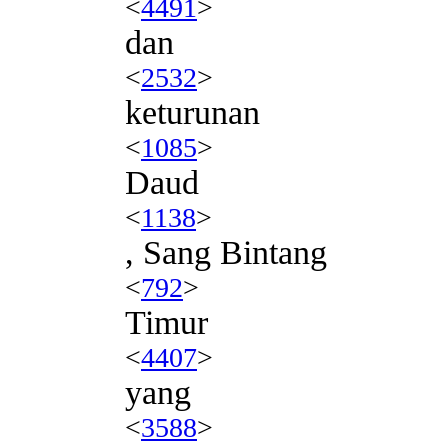
<
4491
>
dan
<
2532
>
keturunan
<
1085
>
Daud
<
1138
>
, Sang Bintang
<
792
>
Timur
<
4407
>
yang
<
3588
>