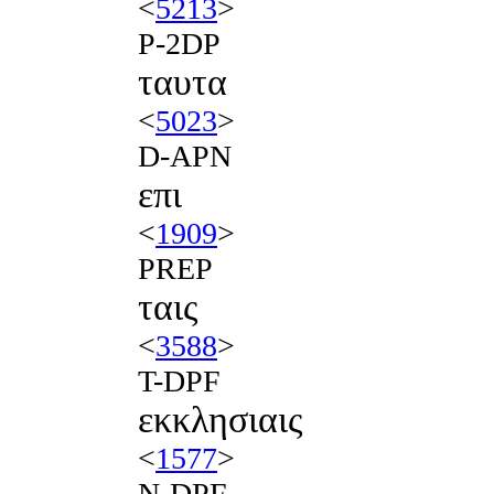
<
5213
>
P-2DP
ταυτα
<
5023
>
D-APN
επι
<
1909
>
PREP
ταις
<
3588
>
T-DPF
εκκλησιαις
<
1577
>
N-DPF