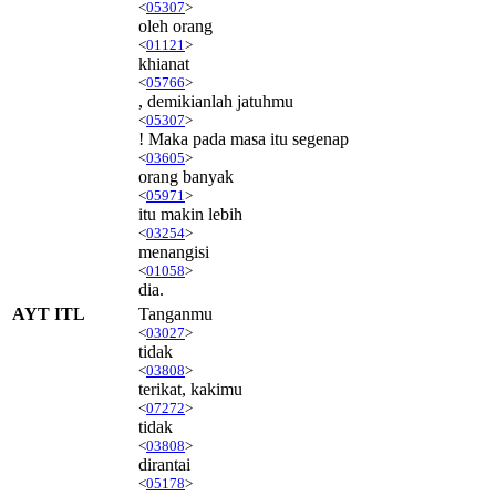
<
05307
>
oleh orang
<
01121
>
khianat
<
05766
>
, demikianlah jatuhmu
<
05307
>
! Maka pada masa itu segenap
<
03605
>
orang banyak
<
05971
>
itu makin lebih
<
03254
>
menangisi
<
01058
>
dia.
AYT ITL
Tanganmu
<
03027
>
tidak
<
03808
>
terikat, kakimu
<
07272
>
tidak
<
03808
>
dirantai
<
05178
>