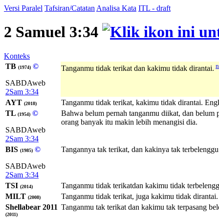
Versi Paralel
Tafsiran/Catatan
Analisa Kata
ITL - draft
2 Samuel 3:34
Konteks
TB
©
n
Tanganmu tidak terikat dan kakimu tidak dirantai.
(1974)
SABDAweb
2Sam 3:34
AYT
Tanganmu tidak terikat, kakimu tidak dirantai. En
(2018)
TL
©
Bahwa belum pernah tanganmu diikat, dan belum pe
(1954)
orang banyak itu makin lebih menangisi dia.
SABDAweb
2Sam 3:34
BIS
©
Tangannya tak terikat, dan kakinya tak terbelenggu.
(1985)
SABDAweb
2Sam 3:34
TSI
Tanganmu tidak terikatdan kakimu tidak terbeleng
(2014)
MILT
Tanganmu tidak terikat, juga kakimu tidak diranta
(2008)
Shellabear 2011
Tanganmu tak terikat dan kakimu tak terpasang bel
(2011)