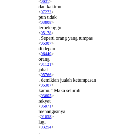
<
0631
>
dan kakimu
<
07272
>
pun tidak
<
03808
>
terbelenggu
<
05178
>
. Seperti orang yang tumpas
<
05307
>
di depan
<
06440
>
orang
<
01121
>
jahat
<
05766
>
, demikian jualah ketumpasan
<
05307
>
kamu.” Maka seluruh
<
03605
>
rakyat
<
05971
>
menangisinya
<
01058
>
lagi
<
03254
>
.