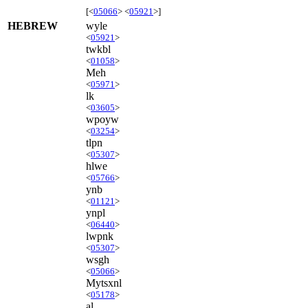
[<
05066
> <
05921
>]
HEBREW
wyle
<
05921
>
twkbl
<
01058
>
Meh
<
05971
>
lk
<
03605
>
wpoyw
<
03254
>
tlpn
<
05307
>
hlwe
<
05766
>
ynb
<
01121
>
ynpl
<
06440
>
lwpnk
<
05307
>
wsgh
<
05066
>
Mytsxnl
<
05178
>
al