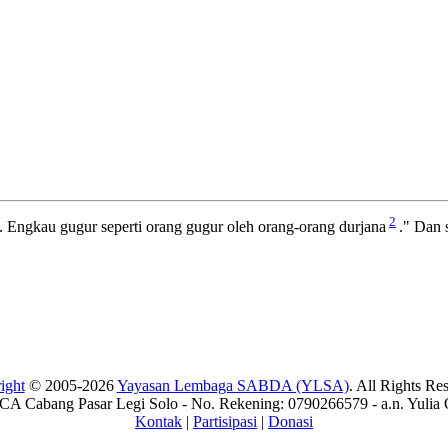
2
ai. Engkau gugur seperti orang gugur oleh orang-orang durjana
." Dan 
ight
© 2005-2026
Yayasan Lembaga SABDA (YLSA)
. All Rights Re
A Cabang Pasar Legi Solo - No. Rekening: 0790266579 - a.n. Yulia 
Kontak
|
Partisipasi
|
Donasi