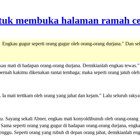
Engkau gugur seperti orang gugur oleh orang-orang durjana." Dan sel
gkau mati di hadapan orang-orang durjana. Demikianlah engkau tewas.” 
rnah kakimu dikenakan rantai tembaga; maka seperti orang jatuh oleh
 Ia mati tertikam oleh orang yang jahat dan kejam." Lalu seluruh rakya
gu. Sayang sekali Abner, engkau mati konyoldibunuh oleh orang-orang 
i. Sama seperti orang yang gugur di hadapan orang-orang durjana, engk
enggu. Seperti orang yang rubuh di depan orang jahat, demikianlah en