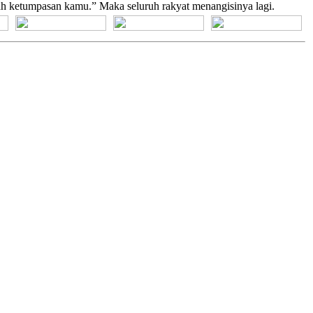
lah ketumpasan kamu.” Maka seluruh rakyat menangisinya lagi.
[+] Bhs. Suku
[+] Bhs. Indonesia
[+] Bhs. Inggris