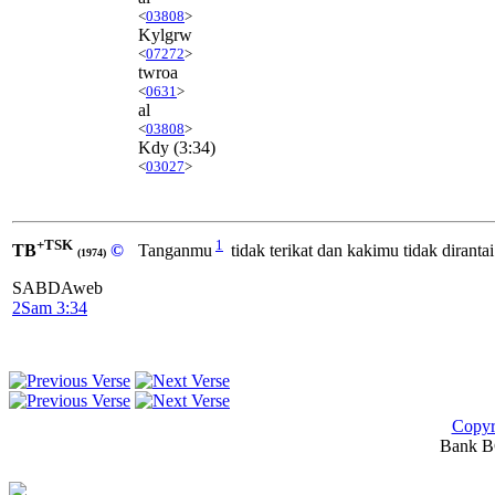
<
03808
>
Kylgrw
<
07272
>
twroa
<
0631
>
al
<
03808
>
Kdy
(3:34)
<
03027
>
+TSK
1
TB
©
Tanganmu
tidak terikat dan kakimu tidak dirant
(1974)
SABDAweb
2Sam 3:34
Copyr
Bank BC