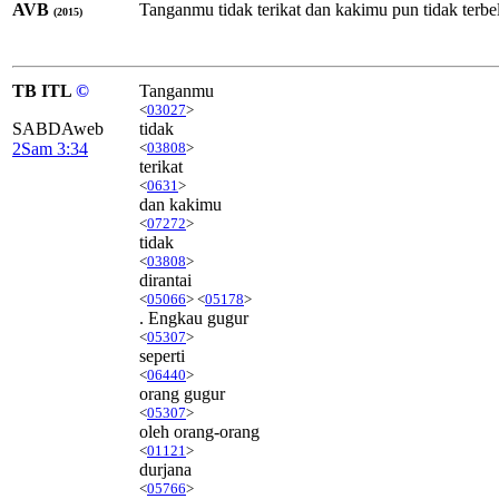
AVB
Tanganmu tidak terikat dan kakimu pun tidak terbe
(2015)
TB ITL
©
Tanganmu
<
03027
>
SABDAweb
tidak
2Sam 3:34
<
03808
>
terikat
<
0631
>
dan kakimu
<
07272
>
tidak
<
03808
>
dirantai
<
05066
> <
05178
>
. Engkau gugur
<
05307
>
seperti
<
06440
>
orang gugur
<
05307
>
oleh orang-orang
<
01121
>
durjana
<
05766
>