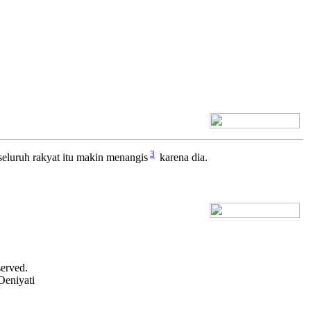
[+] Bhs. Inggris
3
seluruh rakyat itu makin menangis
karena dia.
[+] Bhs. Inggris
served.
Oeniyati