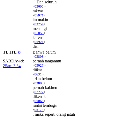
." Dan seluruh
<
03605
>
rakyat
<
05971
>
itu makin
<
03254
>
menangis
<
01058
>
karena
<
05921
>
dia.
TL ITL
©
Bahwa belum
<
03808
>
SABDAweb
pernah tanganmu
2Sam 3:34
<
03027
>
diikat
<
0631
>
, dan belum
<
03808
>
pernah kakimu
<
07272
>
dikenakan
<
05066
>
rantai tembaga
<
05178
>
; maka seperti orang jatuh