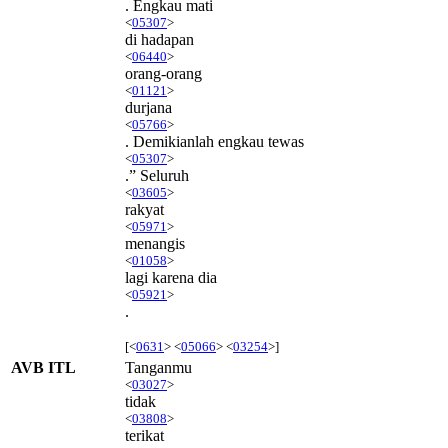
. Engkau mati
<
05307
>
di hadapan
<
06440
>
orang-orang
<
01121
>
durjana
<
05766
>
. Demikianlah engkau tewas
<
05307
>
.” Seluruh
<
03605
>
rakyat
<
05971
>
menangis
<
01058
>
lagi karena dia
<
05921
>
.
[<
0631
> <
05066
> <
03254
>]
AVB ITL
Tanganmu
<
03027
>
tidak
<
03808
>
terikat