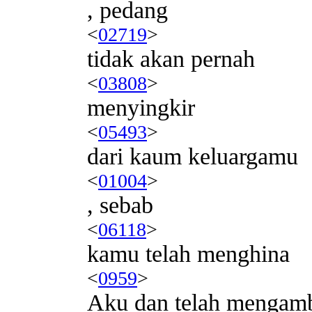
, pedang
<
02719
>
tidak akan pernah
<
03808
>
menyingkir
<
05493
>
dari kaum keluargamu
<
01004
>
, sebab
<
06118
>
kamu telah menghina
<
0959
>
Aku dan telah mengamb