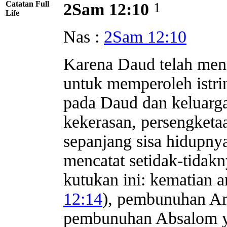
Catatan Full
1
2Sam 12:10
Life
Nas :
2Sam 12:10
Karena Daud telah men
untuk memperoleh istr
pada Daud dan keluarg
kekerasan, persengketa
sepanjang sisa hidupnya 
mencatat setidak-tidakn
kutukan ini: kematian a
12:14
), pembunuhan A
pembunuhan Absalom 