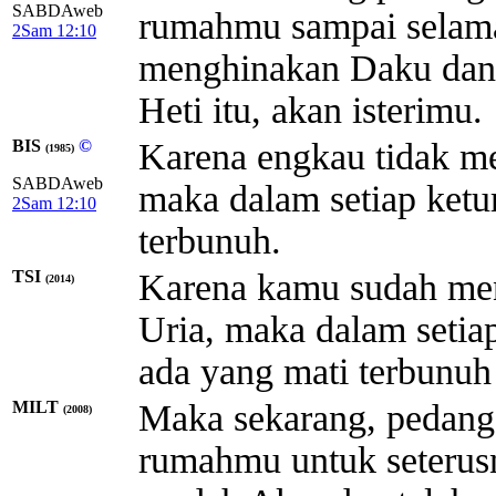
SABDAweb
rumahmu sampai selama
2Sam 12:10
menghinakan Daku dan 
Heti itu, akan isterimu.
BIS
©
Karena engkau tidak me
(1985)
SABDAweb
maka dalam setiap ket
2Sam 12:10
terbunuh.
TSI
Karena kamu sudah men
(2014)
Uria, maka dalam setia
ada yang mati terbunuh
MILT
Maka sekarang, pedang 
(2008)
rumahmu untuk seterus