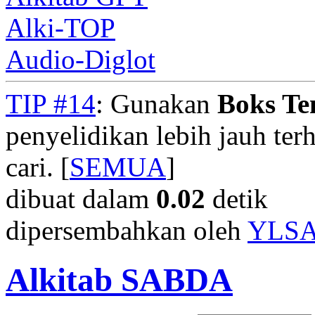
Alki-TOP
Audio-Diglot
TIP #14
: Gunakan
Boks T
penyelidikan lebih jauh te
cari. [
SEMUA
]
dibuat dalam
0.02
detik
dipersembahkan oleh
YLS
Alkitab SABDA