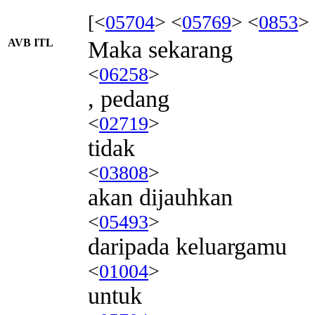
[<
05704
> <
05769
> <
0853
>
AVB ITL
Maka sekarang
<
06258
>
, pedang
<
02719
>
tidak
<
03808
>
akan dijauhkan
<
05493
>
daripada keluargamu
<
01004
>
untuk