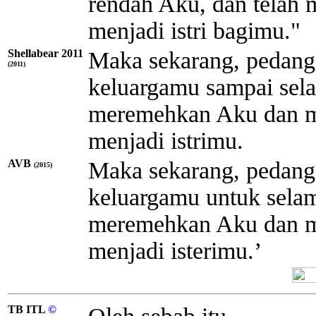
rendah Aku, dan telah m
menjadi istri bagimu."
Shellabear 2011
Maka sekarang, pedang 
(2011)
keluargamu sampai sel
meremehkan Aku dan men
menjadi istrimu.
AVB
Maka sekarang, pedang 
(2015)
keluargamu untuk selam
meremehkan Aku dan men
menjadi isterimu.’
TB ITL
©