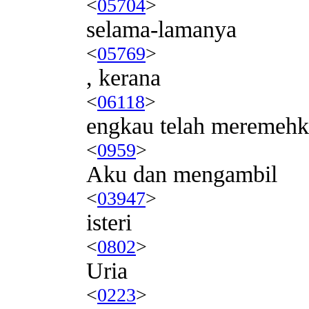
<
05704
>
selama-lamanya
<
05769
>
, kerana
<
06118
>
engkau telah meremeh
<
0959
>
Aku dan mengambil
<
03947
>
isteri
<
0802
>
Uria
<
0223
>