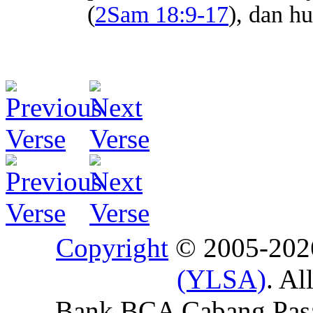
(
2Sam 18:9-17
), dan h
Copyright
© 2005-20
(YLSA)
. Al
Bank BCA Cabang Pasar