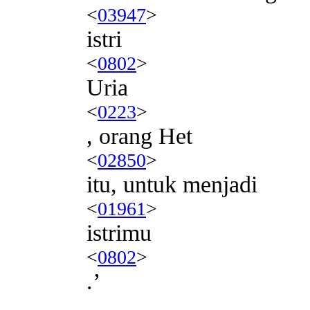
<
03947
>
istri
<
0802
>
Uria
<
0223
>
, orang Het
<
02850
>
itu, untuk menjadi
<
01961
>
istrimu
<
0802
>
.’