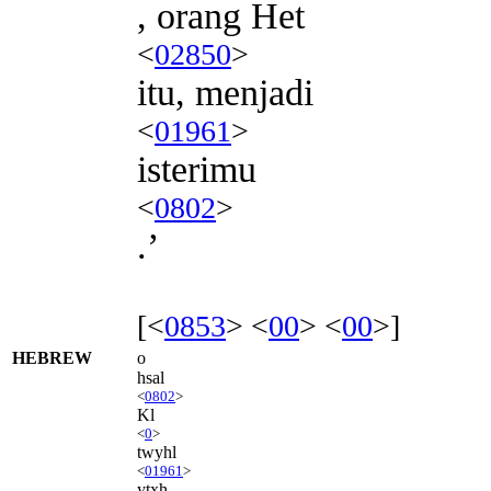
, orang Het
<
02850
>
itu, menjadi
<
01961
>
isterimu
<
0802
>
.’
[<
0853
> <
00
> <
00
>]
HEBREW
o
hsal
<
0802
>
Kl
<
0
>
twyhl
<
01961
>
ytxh