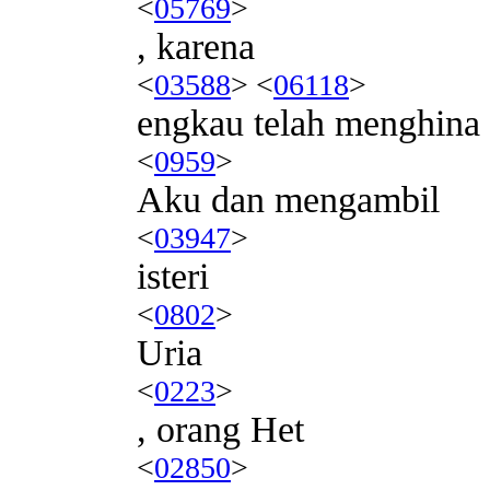
<
05769
>
, karena
<
03588
> <
06118
>
engkau telah menghina
<
0959
>
Aku dan mengambil
<
03947
>
isteri
<
0802
>
Uria
<
0223
>
, orang Het
<
02850
>