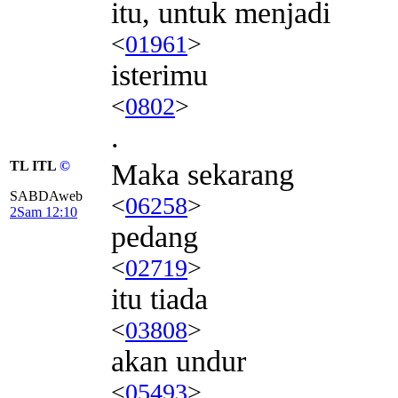
itu, untuk menjadi
<
01961
>
isterimu
<
0802
>
.
TL ITL
©
Maka sekarang
SABDAweb
<
06258
>
2Sam 12:10
pedang
<
02719
>
itu tiada
<
03808
>
akan undur
<
05493
>