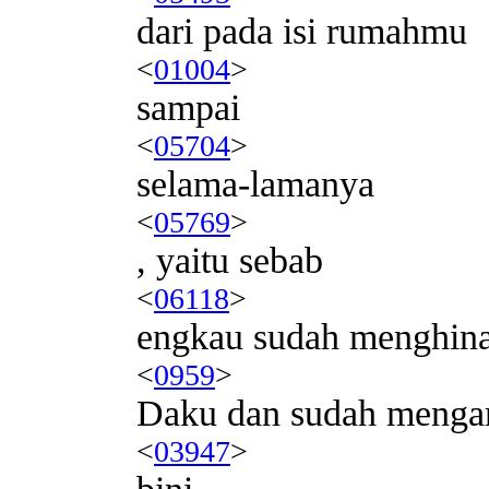
dari pada isi rumahmu
<
01004
>
sampai
<
05704
>
selama-lamanya
<
05769
>
, yaitu sebab
<
06118
>
engkau sudah menghin
<
0959
>
Daku dan sudah menga
<
03947
>