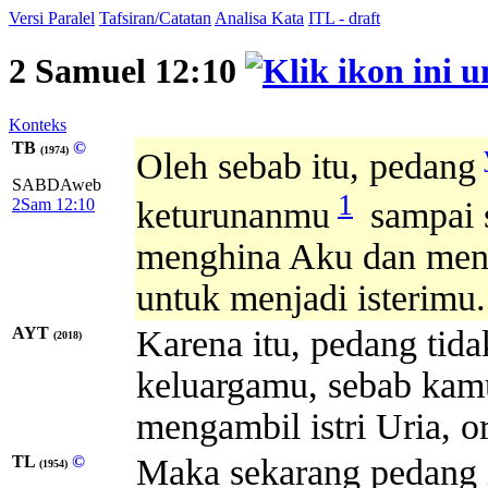
Versi Paralel
Tafsiran/Catatan
Analisa Kata
ITL - draft
2 Samuel 12:10
Konteks
TB
©
(1974)
Oleh sebab itu, pedang
SABDAweb
1
2Sam 12:10
keturunanmu
sampai 
menghina Aku dan menga
untuk menjadi isterimu.
AYT
Karena itu, pedang tid
(2018)
keluargamu, sebab kam
mengambil istri Uria, o
TL
©
Maka sekarang pedang it
(1954)