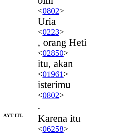
bini
<
0802
>
Uria
<
0223
>
, orang Heti
<
02850
>
itu, akan
<
01961
>
isterimu
<
0802
>
.
AYT ITL
Karena itu
<
06258
>