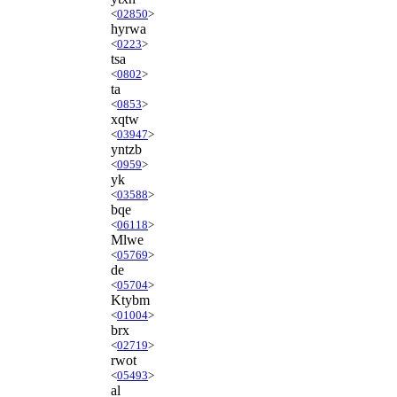
<
02850
>
hyrwa
<
0223
>
tsa
<
0802
>
ta
<
0853
>
xqtw
<
03947
>
yntzb
<
0959
>
yk
<
03588
>
bqe
<
06118
>
Mlwe
<
05769
>
de
<
05704
>
Ktybm
<
01004
>
brx
<
02719
>
rwot
<
05493
>
al