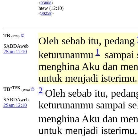
<
03808
>
htew
(12:10)
<
06258
>
TB
©
(1974)
Oleh sebab itu, pedang
SABDAweb
1
2Sam 12:10
keturunanmu
sampai 
menghina Aku dan menga
untuk menjadi isterimu.
+TSK
2
TB
©
Oleh sebab itu, pedan
(1974)
SABDAweb
keturunanmu sampai se
2Sam 12:10
menghina Aku dan men
untuk menjadi isterimu.