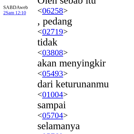
Oleh sebab itu
SABDAweb
<
06258
>
2Sam 12:10
, pedang
<
02719
>
tidak
<
03808
>
akan menyingkir
<
05493
>
dari keturunanmu
<
01004
>
sampai
<
05704
>
selamanya