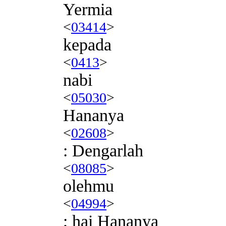
Yermia
<
03414
>
kepada
<
0413
>
nabi
<
05030
>
Hananya
<
02608
>
: Dengarlah
<
08085
>
olehmu
<
04994
>
; hai Hananya