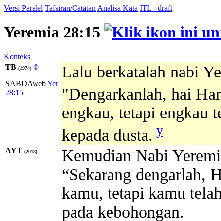
Versi Paralel
Tafsiran/Catatan
Analisa Kata
ITL - draft
Yeremia 28:15
Konteks
TB
©
Lalu berkatalah nabi Y
(1974)
SABDAweb
Yer
"Dengarkanlah, hai H
28:15
engkau, tetapi engkau 
y
kepada dusta.
AYT
Kemudian Nabi Yeremia
(2018)
“Sekarang dengarlah,
kamu, tetapi kamu tela
pada kebohongan.