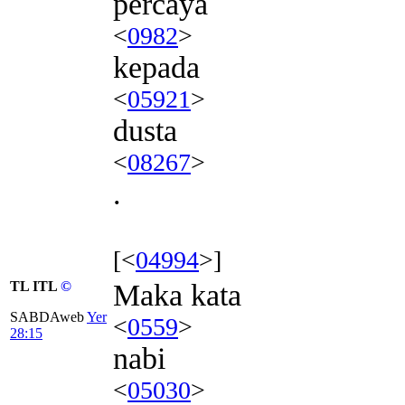
percaya
<
0982
>
kepada
<
05921
>
dusta
<
08267
>
.
[<
04994
>]
TL ITL
©
Maka kata
SABDAweb
Yer
<
0559
>
28:15
nabi
<
05030
>