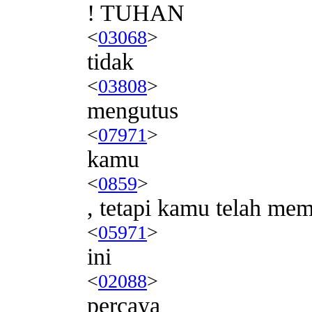
! TUHAN
<
03068
>
tidak
<
03808
>
mengutus
<
07971
>
kamu
<
0859
>
, tetapi kamu telah me
<
05971
>
ini
<
02088
>
percaya