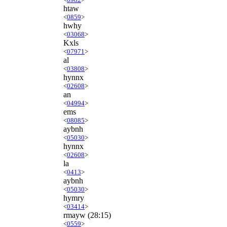
htaw
<
0859
>
hwhy
<
03068
>
Kxls
<
07971
>
al
<
03808
>
hynnx
<
02608
>
an
<
04994
>
ems
<
08085
>
aybnh
<
05030
>
hynnx
<
02608
>
la
<
0413
>
aybnh
<
05030
>
hymry
<
03414
>
rmayw
(28:15)
<
0559
>