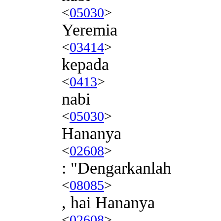
<
05030
>
Yeremia
<
03414
>
kepada
<
0413
>
nabi
<
05030
>
Hananya
<
02608
>
: "Dengarkanlah
<
08085
>
, hai Hananya
<
02608
>