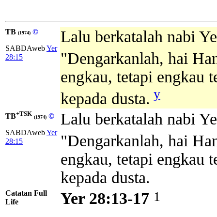
TB
©
Lalu berkatalah nabi Y
(1974)
SABDAweb
Yer
"Dengarkanlah, hai H
28:15
engkau, tetapi engkau 
y
kepada dusta.
+TSK
Lalu berkatalah nabi Y
TB
©
(1974)
SABDAweb
Yer
"Dengarkanlah, hai 
28:15
engkau, tetapi engkau 
kepada dusta.
Catatan Full
1
Yer 28:13-17
Life