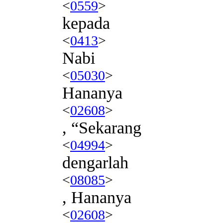
<
0559
>
kepada
<
0413
>
Nabi
<
05030
>
Hananya
<
02608
>
, “Sekarang
<
04994
>
dengarlah
<
08085
>
, Hananya
<
02608
>