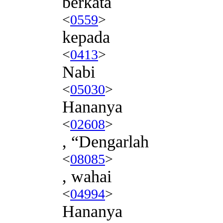
berkata
<
0559
>
kepada
<
0413
>
Nabi
<
05030
>
Hananya
<
02608
>
, “Dengarlah
<
08085
>
, wahai
<
04994
>
Hananya