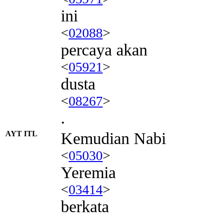
ini
<
02088
>
percaya akan
<
05921
>
dusta
<
08267
>
.
AYT ITL
Kemudian Nabi
<
05030
>
Yeremia
<
03414
>
berkata