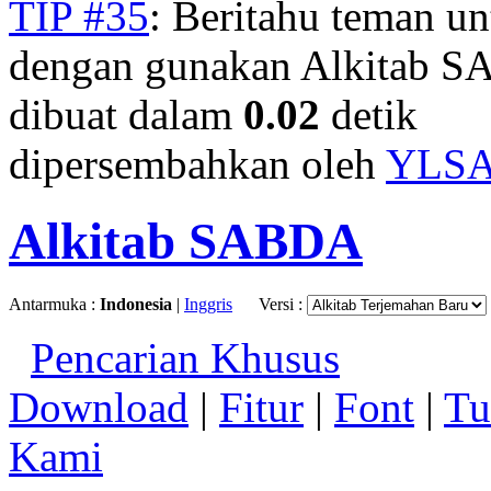
TIP #35
: Beritahu teman u
dengan gunakan Alkitab S
dibuat dalam
0.02
detik
dipersembahkan oleh
YLS
Alkitab SABDA
Antarmuka :
Indonesia
|
Inggris
Versi :
Pencarian Khusus
Download
|
Fitur
|
Font
|
Tu
Kami