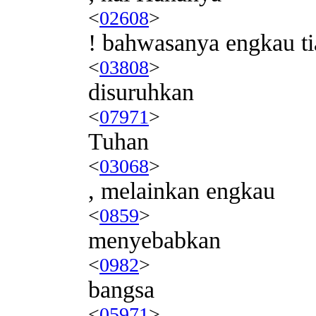
<
02608
>
! bahwasanya engkau ti
<
03808
>
disuruhkan
<
07971
>
Tuhan
<
03068
>
, melainkan engkau
<
0859
>
menyebabkan
<
0982
>
bangsa
<
05971
>