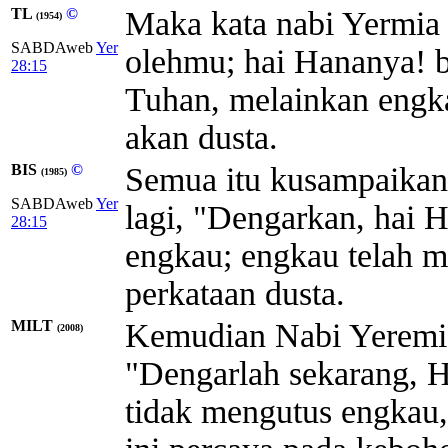
TL
©
Maka kata nabi Yermia
(1954)
SABDAweb
Yer
olehmu; hai Hananya! 
28:15
Tuhan, melainkan engk
akan dusta.
BIS
©
Semua itu kusampaikan 
(1985)
SABDAweb
Yer
lagi, "Dengarkan, hai
28:15
engkau; engkau telah m
perkataan dusta.
MILT
Kemudian Nabi Yeremia
(2008)
"Dengarlah sekarang, 
tidak mengutus engkau,