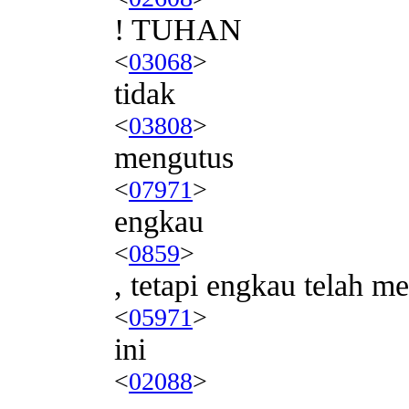
! TUHAN
<
03068
>
tidak
<
03808
>
mengutus
<
07971
>
engkau
<
0859
>
, tetapi engkau telah 
<
05971
>
ini
<
02088
>