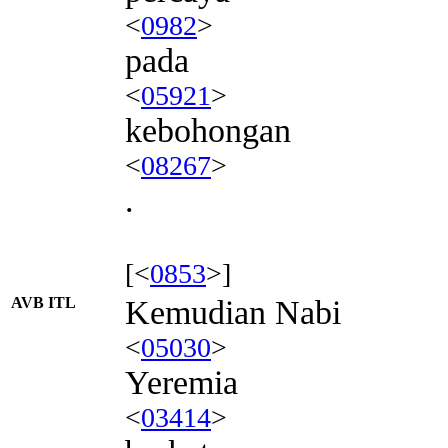
<
0982
>
pada
<
05921
>
kebohongan
<
08267
>
.
[<
0853
>]
AVB ITL
Kemudian Nabi
<
05030
>
Yeremia
<
03414
>