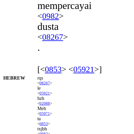
mempercayai
<
0982
>
dusta
<
08267
>
.
[<
0853
> <
05921
>]
HEBREW
rqs
<
08267
>
le
<
05921
>
hzh
<
02088
>
Meh
<
05971
>
ta
<
0853
>
txjbh
<
0982
>