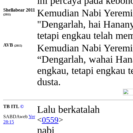
ini percaya pada keboh
Shellabear 2011
Kemudian Nabi Yeremia
(2011)
"Dengarlah, hai Hanan
tetapi engkau telah me
AVB
Kemudian Nabi Yeremia
(2015)
“Dengarlah, wahai Ha
engkau, tetapi engkau 
dusta.
TB ITL
©
Lalu berkatalah
SABDAweb
Yer
<
0559
>
28:15
nabi