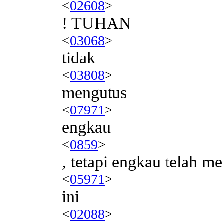
<
02608
>
! TUHAN
<
03068
>
tidak
<
03808
>
mengutus
<
07971
>
engkau
<
0859
>
, tetapi engkau telah m
<
05971
>
ini
<
02088
>