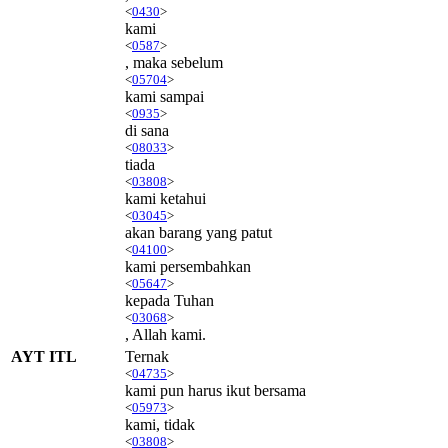
<
0430
>
kami
<
0587
>
, maka sebelum
<
05704
>
kami sampai
<
0935
>
di sana
<
08033
>
tiada
<
03808
>
kami ketahui
<
03045
>
akan barang yang patut
<
04100
>
kami persembahkan
<
05647
>
kepada Tuhan
<
03068
>
, Allah kami.
AYT ITL
Ternak
<
04735
>
kami pun harus ikut bersama
<
05973
>
kami, tidak
<
03808
>