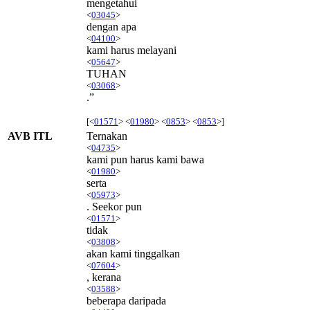
mengetahui
<
03045
>
dengan apa
<
04100
>
kami harus melayani
<
05647
>
TUHAN
<
03068
>
.”
[<
01571
> <
01980
> <
0853
> <
0853
>]
AVB ITL
Ternakan
<
04735
>
kami pun harus kami bawa
<
01980
>
serta
<
05973
>
. Seekor pun
<
01571
>
tidak
<
03808
>
akan kami tinggalkan
<
07604
>
, kerana
<
03588
>
beberapa daripada