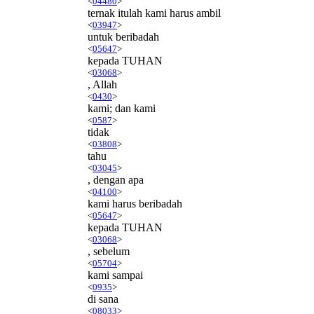
<
04480
>
ternak itulah kami harus ambil
<
03947
>
untuk beribadah
<
05647
>
kepada TUHAN
<
03068
>
, Allah
<
0430
>
kami; dan kami
<
0587
>
tidak
<
03808
>
tahu
<
03045
>
, dengan apa
<
04100
>
kami harus beribadah
<
05647
>
kepada TUHAN
<
03068
>
, sebelum
<
05704
>
kami sampai
<
0935
>
di sana
<
08033
>