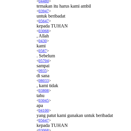
<
04480
>
ternakan itu harus kami ambil
<
03947
>
untuk beribadat
<
05647
>
kepada TUHAN
<
03068
>
, Allah
<
0430
>
kami
<
0587
>
. Sebelum
<
05704
>
sampai
<
0935
>
di sana
<
08033
>
, kami tidak
<
03808
>
tahu
<
03045
>
apa
<
04100
>
yang patut kami gunakan untuk beribadat
<
05647
>
kepada TUHAN
<
03068
>