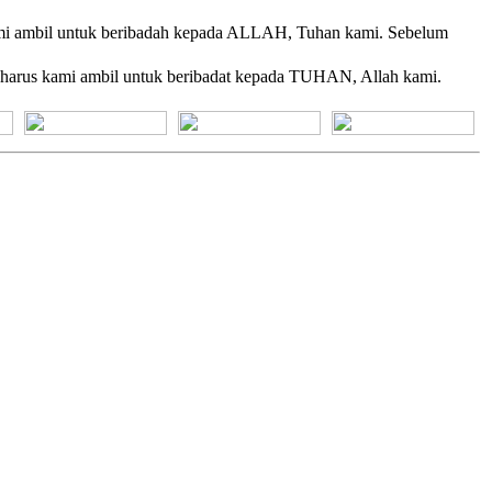
 kami ambil untuk beribadah kepada ALLAH, Tuhan kami. Sebelum
tu harus kami ambil untuk beribadat kepada TUHAN, Allah kami.
[+] Bhs. Suku
[+] Bhs. Indonesia
[+] Bhs. Inggris