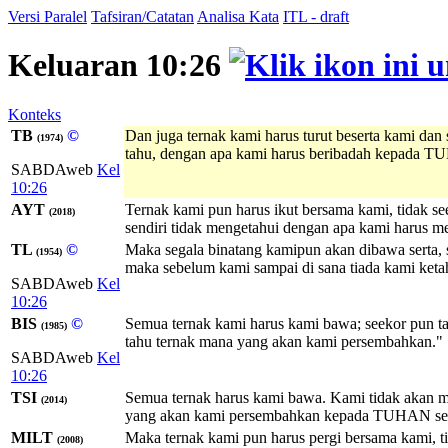
Versi Paralel
Tafsiran/Catatan
Analisa Kata
ITL - draft
Keluaran 10:26
Konteks
TB
©
Dan juga ternak kami harus turut beserta kami dan
(1974)
tahu, dengan apa kami harus beribadah kepada T
SABDAweb
Kel
10:26
AYT
Ternak kami pun harus ikut bersama kami, tidak s
(2018)
sendiri tidak mengetahui dengan apa kami harus
TL
©
Maka segala binatang kamipun akan dibawa serta, 
(1954)
maka sebelum kami sampai di sana tiada kami ket
SABDAweb
Kel
10:26
BIS
©
Semua ternak kami harus kami bawa; seekor pun t
(1985)
tahu ternak mana yang akan kami persembahkan."
SABDAweb
Kel
10:26
TSI
Semua ternak harus kami bawa. Kami tidak akan 
(2014)
yang akan kami persembahkan kepada TUHAN sebe
MILT
Maka ternak kami pun harus pergi bersama kami, t
(2008)