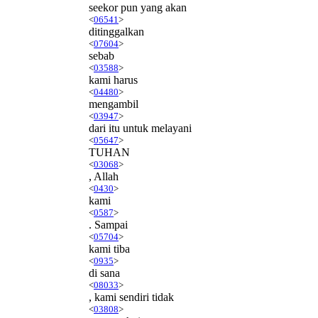
seekor pun yang akan
<
06541
>
ditinggalkan
<
07604
>
sebab
<
03588
>
kami harus
<
04480
>
mengambil
<
03947
>
dari itu untuk melayani
<
05647
>
TUHAN
<
03068
>
, Allah
<
0430
>
kami
<
0587
>
. Sampai
<
05704
>
kami tiba
<
0935
>
di sana
<
08033
>
, kami sendiri tidak
<
03808
>