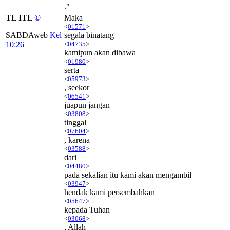
."
TL ITL
©
Maka
<
01571
>
SABDAweb
Kel
segala binatang
10:26
<
04735
>
kamipun akan dibawa
<
01980
>
serta
<
05973
>
, seekor
<
06541
>
juapun jangan
<
03808
>
tinggal
<
07604
>
, karena
<
03588
>
dari
<
04480
>
pada sekalian itu kami akan mengambil
<
03947
>
hendak kami persembahkan
<
05647
>
kepada Tuhan
<
03068
>
, Allah