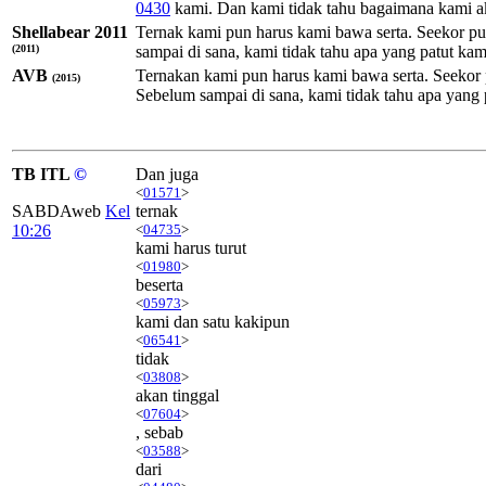
0430
kami. Dan kami tidak tahu bagaimana kami 
Shellabear 2011
Ternak kami pun harus kami bawa serta. Seekor pu
(2011)
sampai di sana, kami tidak tahu apa yang patut 
AVB
Ternakan kami pun harus kami bawa serta. Seekor 
(2015)
Sebelum sampai di sana, kami tidak tahu apa yan
TB ITL
©
Dan juga
<
01571
>
SABDAweb
Kel
ternak
10:26
<
04735
>
kami harus turut
<
01980
>
beserta
<
05973
>
kami dan satu kakipun
<
06541
>
tidak
<
03808
>
akan tinggal
<
07604
>
, sebab
<
03588
>
dari