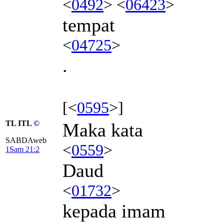
<
0492
> <
06423
>
tempat
<
04725
>
.
[<
0595
>]
TL ITL
©
Maka kata
SABDAweb
<
0559
>
1Sam 21:2
Daud
<
01732
>
kepada imam