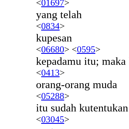
<
01697
>
yang telah
<
0834
>
kupesan
<
06680
> <
0595
>
kepadamu itu; maka
<
0413
>
orang-orang muda
<
05288
>
itu sudah kutentukan
<
03045
>