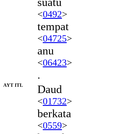
suatu
<
0492
>
tempat
<
04725
>
anu
<
06423
>
.
AYT ITL
Daud
<
01732
>
berkata
<
0559
>