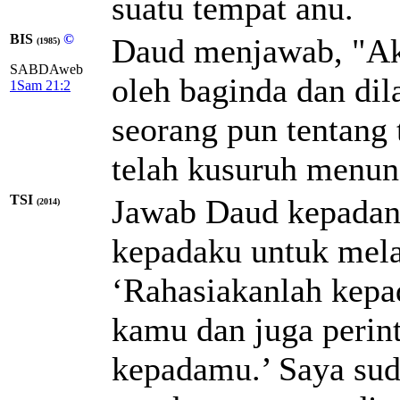
suatu tempat anu.
BIS
©
Daud menjawab, "Aku
(1985)
SABDAweb
oleh baginda dan di
1Sam 21:2
seorang pun tentang 
telah kusuruh menun
TSI
Jawab Daud kepadan
(2014)
kepadaku untuk melak
‘Rahasiakanlah kepa
kamu dan juga perin
kepadamu.’ Saya sud