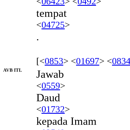
<
06423
> <
0492
>
tempat
<
04725
>
.
[<
0853
> <
01697
> <
083
AVB ITL
Jawab
<
0559
>
Daud
<
01732
>
kepada Imam