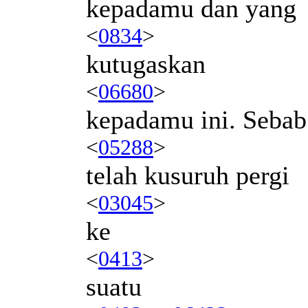
kepadamu dan yang
<
0834
>
kutugaskan
<
06680
>
kepadamu ini. Sebab
<
05288
>
telah kusuruh pergi
<
03045
>
ke
<
0413
>
suatu