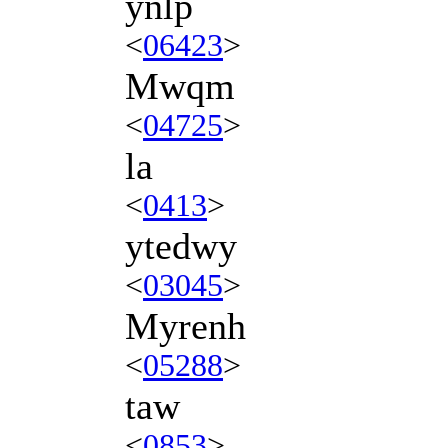
ynlp
<
06423
>
Mwqm
<
04725
>
la
<
0413
>
ytedwy
<
03045
>
Myrenh
<
05288
>
taw
<
0853
>