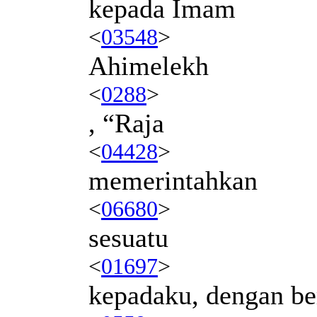
kepada Imam
<
03548
>
Ahimelekh
<
0288
>
, “Raja
<
04428
>
memerintahkan
<
06680
>
sesuatu
<
01697
>
kepadaku, dengan be