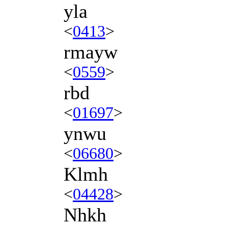
yla
<
0413
>
rmayw
<
0559
>
rbd
<
01697
>
ynwu
<
06680
>
Klmh
<
04428
>
Nhkh