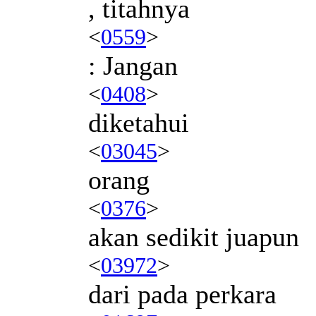
, titahnya
<
0559
>
: Jangan
<
0408
>
diketahui
<
03045
>
orang
<
0376
>
akan sedikit juapun
<
03972
>
dari pada perkara