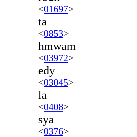
<
01697
>
ta
<
0853
>
hmwam
<
03972
>
edy
<
03045
>
la
<
0408
>
sya
<
0376
>