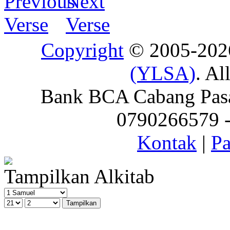
Copyright
© 2005-20
(YLSA)
. Al
Bank BCA Cabang Pasar
0790266579 - 
Kontak
|
Pa
Tampilkan Alkitab