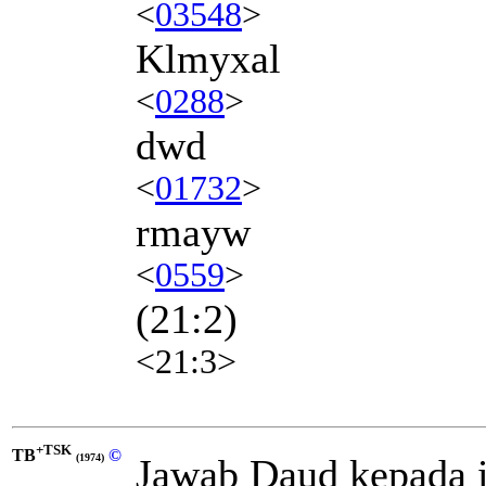
<
03548
>
Klmyxal
<
0288
>
dwd
<
01732
>
rmayw
<
0559
>
(21:2)
<21:3>
+TSK
TB
©
Jawab Daud kepada 
(1974)