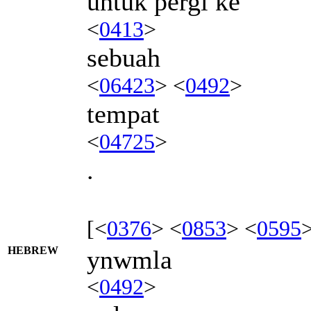
untuk pergi ke
<
0413
>
sebuah
<
06423
> <
0492
>
tempat
<
04725
>
.
[<
0376
> <
0853
> <
0595
HEBREW
ynwmla
<
0492
>