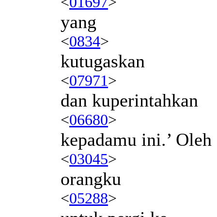
<
01697
>
yang
<
0834
>
kutugaskan
<
07971
>
dan kuperintahkan
<
06680
>
kepadamu ini.’ Oleh 
<
03045
>
orangku
<
05288
>