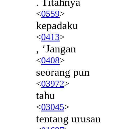
. Titahnya
<
0559
>
kepadaku
<
0413
>
, ‘Jangan
<
0408
>
seorang pun
<
03972
>
tahu
<
03045
>
tentang urusan