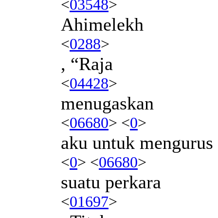
<
03548
>
Ahimelekh
<
0288
>
, “Raja
<
04428
>
menugaskan
<
06680
> <
0
>
aku untuk mengurus
<
0
> <
06680
>
suatu perkara
<
01697
>