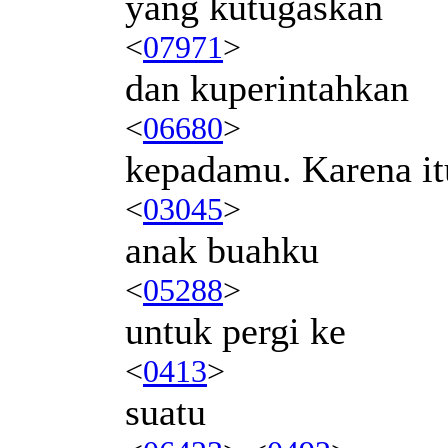
yang kutugaskan
<
07971
>
dan kuperintahkan
<
06680
>
kepadamu. Karena it
<
03045
>
anak buahku
<
05288
>
untuk pergi ke
<
0413
>
suatu