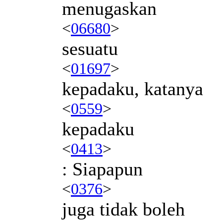
menugaskan
<
06680
>
sesuatu
<
01697
>
kepadaku, katanya
<
0559
>
kepadaku
<
0413
>
: Siapapun
<
0376
>
juga tidak boleh