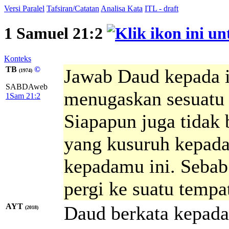
Versi Paralel
Tafsiran/Catatan
Analisa Kata
ITL - draft
1 Samuel 21:2
Konteks
TB
©
Jawab Daud kepada 
(1974)
SABDAweb
menugaskan sesuatu 
1Sam 21:2
Siapapun juga tidak 
yang kusuruh kepad
kepadamu ini. Sebab
pergi ke suatu tempa
AYT
Daud berkata kepad
(2018)