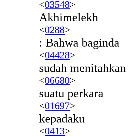
<
03548
>
Akhimelekh
<
0288
>
: Bahwa baginda
<
04428
>
sudah menitahkan
<
06680
>
suatu perkara
<
01697
>
kepadaku
<
0413
>