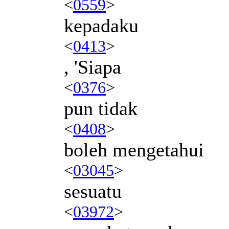
<
0559
>
kepadaku
<
0413
>
, 'Siapa
<
0376
>
pun tidak
<
0408
>
boleh mengetahui
<
03045
>
sesuatu
<
03972
>