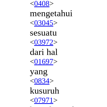
<
0408
>
mengetahui
<
03045
>
sesuatu
<
03972
>
dari hal
<
01697
>
yang
<
0834
>
kusuruh
<
07971
>