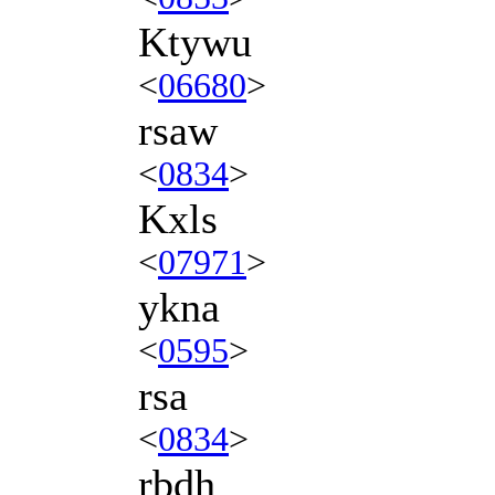
Ktywu
<
06680
>
rsaw
<
0834
>
Kxls
<
07971
>
ykna
<
0595
>
rsa
<
0834
>
rbdh