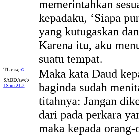
memerintahkan sesua
kepadaku, ‘Siapa pu
yang kutugaskan dan
Karena itu, aku men
suatu tempat.
TL
©
Maka kata Daud ke
(1954)
SABDAweb
baginda sudah menit
1Sam 21:2
titahnya: Jangan dik
dari pada perkara ya
maka kepada orang-o