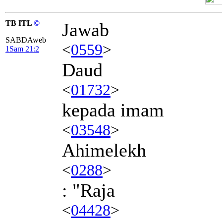
TB ITL
©
Jawab
SABDAweb
<
0559
>
1Sam 21:2
Daud
<
01732
>
kepada imam
<
03548
>
Ahimelekh
<
0288
>
: "Raja
<
04428
>