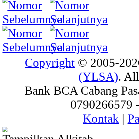
Copyright
© 2005-20
(YLSA)
. Al
Bank BCA Cabang Pasar
0790266579 - 
Kontak
|
Pa
Tampilkan Alkitab