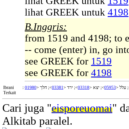
lihat GREEK untuk
1519
lihat GREEK untuk
4198
B.Inggris:
from 1519 and 4198; to en
-- come (enter) in, go int
see GREEK for
1519
see GREEK for
4198
Ibrani
:
01980
>; חלך <
03381
>; ירד <
03318
>; יצא <
05953
>; עלל
Terkait
Cari juga "
eisporeuomai
" d
Alkitab paralel.