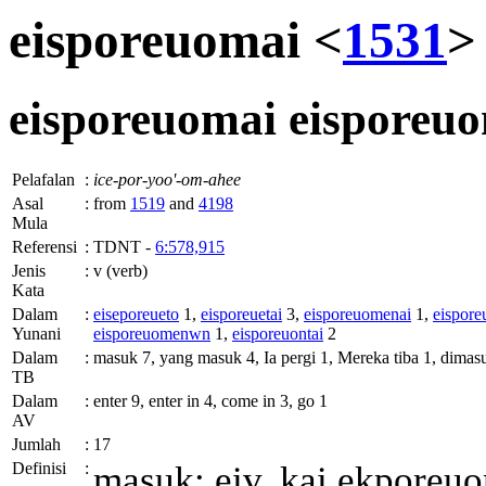
eisporeuomai <
1531
>
eisporeuomai
eisporeu
Pelafalan
:
ice-por-yoo'-om-ahee
Asal
:
from
1519
and
4198
Mula
Referensi
:
TDNT -
6:578,915
Jenis
:
v (verb)
Kata
Dalam
:
eiseporeueto
1,
eisporeuetai
3,
eisporeuomenai
1,
eispor
Yunani
eisporeuomenwn
1,
eisporeuontai
2
Dalam
:
masuk 7, yang masuk 4, Ia pergi 1, Mereka tiba 1, dima
TB
Dalam
:
enter 9, enter in 4, come in 3, go 1
AV
Jumlah
:
17
Definisi
:
masuk;
eiv. kai ekporeu