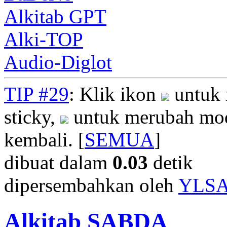
Alkitab GPT
Alki-TOP
Audio-Diglot
TIP #29
: Klik ikon
untuk 
sticky,
untuk merubah mod
kembali. [
SEMUA
]
dibuat dalam
0.03
detik
dipersembahkan oleh
YLS
Alkitab SABDA