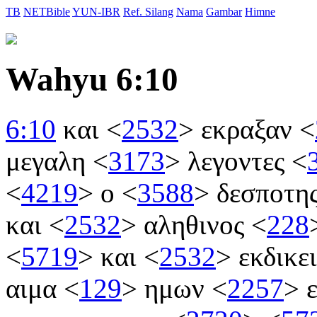
TB
NETBible
YUN-IBR
Ref. Silang
Nama
Gambar
Himne
Wahyu 6:10
6:10
και
<
2532
>
εκραξαν
<
μεγαλη
<
3173
>
λεγοντες
<
<
4219
>
ο
<
3588
>
δεσποτη
και
<
2532
>
αληθινος
<
228
<
5719
>
και
<
2532
>
εκδικε
αιμα
<
129
>
ημων
<
2257
>