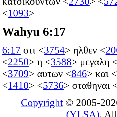
κατοικουντων
<
2730
>
<
57
<
1093
>
Wahyu 6:17
6:17
οτι
<
3754
>
ηλθεν
<
20
<
2250
>
η
<
3588
>
μεγαλη
<
3709
>
αυτων
<
846
>
και
<
<
1410
>
<
5736
>
σταθηναι
Copyright
© 2005-20
(YLSA)
. Al