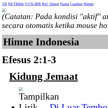
TB
NETBible
YUN-IBR
Ref. Silang
Nama
Gambar
Himne
(Catatan: Pada kondisi "aktif" 
secara otomatis ketika mouse h
Himne Indonesia
Efesus 2:1-3
Kidung Jemaat
Di Luar Tembo