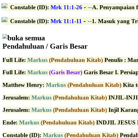
-
--
Constable (ID)
:
Mrk 11:1-26
A. Penyampaian fo
-
--
Constable (ID)
:
Mrk 11:1-11
1. Masuk yang Triu
buka semua
Pendahuluan / Garis Besar
Full Life
:
Markus
(Pendahuluan Kitab)
Penulis : Mar
Full Life
:
Markus
(Garis Besar)
Garis Besar I. Persia
Matthew Henry
:
Markus
(Pendahuluan Kitab)
Kita t
Jerusalem
:
Markus
(Pendahuluan Kitab)
INJIL-INJI
Jerusalem
:
Markus
(Pendahuluan Kitab)
Injil Karan
Ende
:
Markus
(Pendahuluan Kitab)
INDJIL JESUS 
Constable (ID)
:
Markus
(Pendahuluan Kitab)
Pendahu