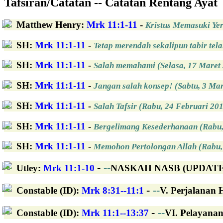
Tafsiran/Catatan -- Catatan Rentang Ayat
Matthew Henry
:
Mrk 11:1-11
-
Kristus Memasuki Ye
SH
:
Mrk 11:1-11
-
Tetap merendah sekalipun tabir tel
SH
:
Mrk 11:1-11
-
Salah memahami (Selasa, 17 Maret
SH
:
Mrk 11:1-11
-
Jangan salah konsep! (Sabtu, 3 Mar
SH
:
Mrk 11:1-11
-
Salah Tafsir (Rabu, 24 Februari 20
SH
:
Mrk 11:1-11
-
Bergelimang Kesederhanaan (Rabu,
SH
:
Mrk 11:1-11
-
Memohon Pertolongan Allah (Rabu,
-
--
Utley
:
Mrk 11:1-10
NASKAH NASB (UPDATED):
-
--
Constable (ID)
:
Mrk 8:31--11:1
V. Perjalanan 
-
--
Constable (ID)
:
Mrk 11:1--13:37
VI. Pelayanan 