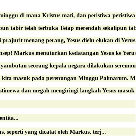
ggu di mana Kristus mati, dan peristiwa-peristiwa be
un tabir telah terbuka Tetap merendah sekalipun tabi
jurit menang perang, Yesus dielu-elukan di Yerusal
nsep! Markus menuturkan kedatangan Yesus ke Yerusa
enyambutan seorang kepala negara dilakukan seremonia
 kita masuk pada perenungan Minggu Palmarum. Masa 
timewa dan megah mengiringi langkah Yesus masuk k
tita...
 seperti yang dicatat oleh Markus, terj...