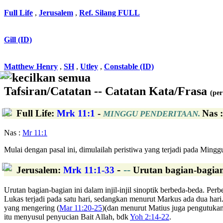
Full Life
,
Jerusalem
,
Ref. Silang FULL
Gill (ID)
Matthew Henry
,
SH
,
Utley
,
Constable (ID)
kecilkan semua
Tafsiran/Catatan -- Catatan Kata/Frasa
(per
Full Life
:
Mrk 11:1
-
Nas 
MINGGU PENDERITAAN.
Nas :
Mr 11:1
Mulai dengan pasal ini, dimulailah peristiwa yang terjadi pada Mingg
-
--
Jerusalem
:
Mrk 11:1-33
Urutan bagian-bagian 
Urutan bagian-bagian ini dalam injil-injil sinoptik berbeda-beda. P
Lukas terjadi pada satu hari, sedangkan menurut Markus ada dua har
yang mengering (
Mar 11:20-25
)(dan menurut Matius juga pengutukan
itu menyusul penyucian Bait Allah, bdk
Yoh 2:14-22
.