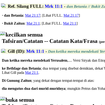
Ref. Silang FULL
:
Mrk 11:1
-
dan Betania // Bukit Z
· dan Betania
:
Mat 21:17
; [Lihat FULL.
Mat 21:17
]
· Bukit Zaitun
:
Mat 21:1
; [Lihat FULL.
Mat 21:1
]
kecilkan semua
Tafsiran/Catatan -- Catatan Kata/Frasa
(per
Gill (ID)
:
Mrk 11:1
-
Dan ketika mereka mendekati Yeru
Dan ketika mereka mendekati Yerusalem
,.... Versi Siryak dan E
ke Bethfage dan Betania
; dua tempat yang disebut demikian, dekat 
Lihat Gill pada
Mat 21:1
.
Di Gunung Zaitun
; yang dekat dengan tempat-tempat di atas:
dia mengutus dua dari murid-muridnya
; mungkin Petrus dan Yoha
buka semua