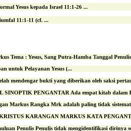
rmal Yesus kepada Israel 11:1-26 ...
mfal 11:1-11 (cf. ...
kus Tema : Yesus, Sang Putra-Hamba Tanggal Penulisa
pan untuk Pelayanan Yesus (...
elah mendengar bukti yang diberikan oleh saksi pertama
L SINOPTIK PENGANTAR Ada empat kitab dalam Per
gan Markus Rangka Mrk adalah paling tidak sistemat
KRISTUS KARANGAN MARKUS KATA PENGANTAR Tenta
luan Penulis Penulis tidak mengidentifikasi dirinya se