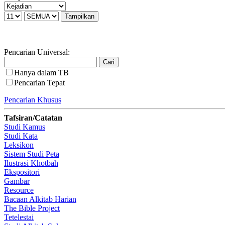
Pencarian Universal:
Hanya dalam TB
Pencarian Tepat
Pencarian Khusus
Tafsiran/Catatan
Studi Kamus
Studi Kata
Leksikon
Sistem Studi Peta
Ilustrasi Khotbah
Ekspositori
Gambar
Resource
Bacaan Alkitab Harian
The Bible Project
Tetelestai