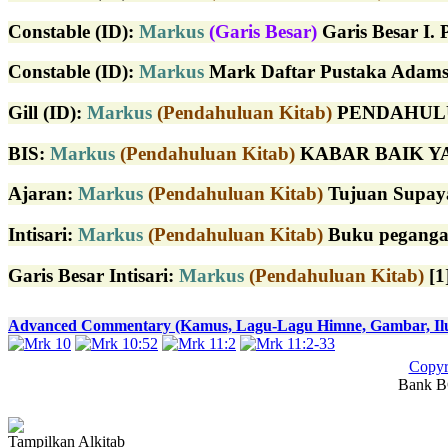
Constable (ID)
:
Markus
(Garis Besar)
Garis Besar I. 
Constable (ID)
:
Markus
Mark Daftar Pustaka Adams,
Gill (ID)
:
Markus
(Pendahuluan Kitab)
PENDAHULUAN 
BIS:
Markus
(Pendahuluan Kitab)
KABAR BAIK YAN
Ajaran:
Markus
(Pendahuluan Kitab)
Tujuan Supaya 
Intisari:
Markus
(Pendahuluan Kitab)
Buku peganga
Garis Besar Intisari:
Markus
(Pendahuluan Kitab)
[1
Advanced Commentary (Kamus, Lagu-Lagu Himne, Gambar, Ilust
Copyr
Bank BC
Tampilkan Alkitab