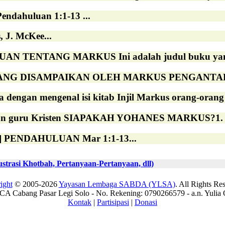
Pendahuluan 1:1-13 ...
 J. McKee...
TENTANG MARKUS Ini adalah judul buku yang memba
G DISAMPAIKAN OLEH MARKUS PENGANTAR Buku Ka
dengan mengenal isi kitab Injil Markus orang-orang K
n guru Kristen SIAPAKAH YOHANES MARKUS?1. Dia
] PENDAHULUAN Mar 1:1-13...
rasi Khotbah, Pertanyaan-Pertanyaan, dll)
ight
© 2005-2026
Yayasan Lembaga SABDA (YLSA)
. All Rights Re
A Cabang Pasar Legi Solo - No. Rekening: 0790266579 - a.n. Yulia 
Kontak
|
Partisipasi
|
Donasi