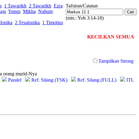
a
1 Tawarikh
2 Tawarikh
Ezra
Tafsiran/Catatan
aja
Yunus
Mikha
Nahum
(mis.: Yoh 3:14-18)
lonika
2 Tesalonika
1 Timotius
KECILKAN SEMUA
Tampilkan Strong
a
orang murid-Nya
Paralel
Ref. Silang (TSK)
Ref. Silang (FULL)
ITL
srael near the southern border of Benjamin