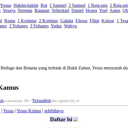
Yosua
Hakim-hakim
Rut
1 Samuel
2 Samuel
1 Raja-raja
2 Raja-raj
g
Yesaya
Yeremia
Ratapan
Yehezkiel
Daniel
Hosea
Yoel
Amos
Ob
ul
Roma
1 Korintus
2 Korintus
Galatia
Efesus
Filipi
Kolose
1 Tesa
anes
2 Yohanes
3 Yohanes
Yudas
Wahyu
t Betfage
dan
Betania
yang terletak di Bukit
Zaitun
, Yesus menyuruh
du
 Kamus
un
·
Yerusalem
ast of the Jordan river
ves near Bethany.
a mountain: Mt. of Olives
the capital city of Israel,a town; the capital of I
l
|
Yesus
|
Yesus Kristus
|
selebihnya
Daftar Isi