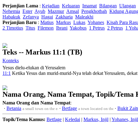
Perjanjian Lama
:
Kejadian
Keluaran
Imamat
Bilangan
Ulangan
Nehemia
Ester
Ayub
Mazmur
Amsal
Pengkhotbah
Kidung Agun
Habakuk
Zefanya
Hagai
Zakharia
Maleakhi
Perjanjian Baru
:
Matius
Markus
Lukas
Yohanes
Kisah Para Ras
2 Timotius
Titus
Filemon
Ibrani
Yakobus
1 Petrus
2 Petrus
1 Yoh
Teks -- Markus 11:1 (TB)
Konteks
Yesus dielu-elukan di Yerusalem
11:1
Ketika
Yesus dan murid-murid-Nya telah dekat
Yerusalem
, deka
Nama Orang, Nama Tempat, Topik/Tema
Nama Orang dan Nama Tempat
:
·
Betania
·
Betfage
·
Bukit Zait
a small town on the east slope of the Mount of Olives,a town located e
a town located on the Mount of Oli
Topik/Tema Kamus:
Betfage
|
Keledai
|
Markus, Injil
|
Yohanes, Inji