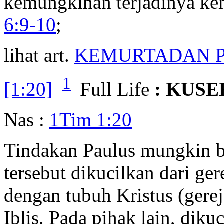
kemungkinan terjadinya ke
6:9-10
;
lihat art.
KEMURTADAN P
1
[1:20]
Full Life
: KUSE
Nas :
1Tim 1:20
Tindakan Paulus mungkin b
tersebut dikucilkan dari ge
dengan tubuh Kristus (gerej
Iblis. Pada pihak lain, dik