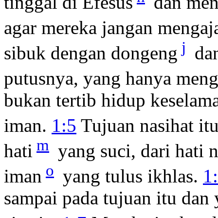
tinggal di Efesus
dan mena
agar mereka jangan mengaja
j
sibuk dengan dongeng
dan
putusnya, yang hanya mengh
bukan tertib hidup keselam
iman.
1:5
Tujuan nasihat it
m
hati
yang suci, dari hati 
o
iman
yang tulus ikhlas.
1
sampai pada tujuan itu dan