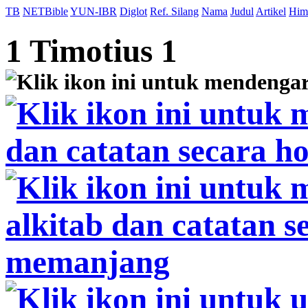
TB
NETBible
YUN-IBR
Diglot
Ref. Silang
Nama
Judul
Artikel
Him
1 Timotius 1