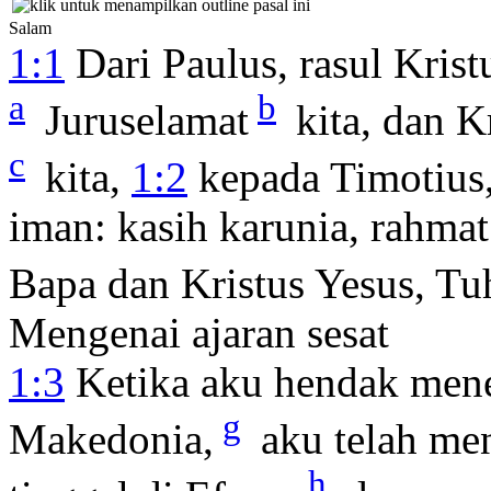
Salam
1:1
Dari Paulus, rasul Krist
a
b
Juruselamat
kita, dan K
c
kita,
1:2
kepada Timotius
iman: kasih karunia, rahmat
Bapa dan Kristus Yesus, Tuh
Mengenai ajaran sesat
1:3
Ketika aku hendak mene
g
Makedonia,
aku telah me
h