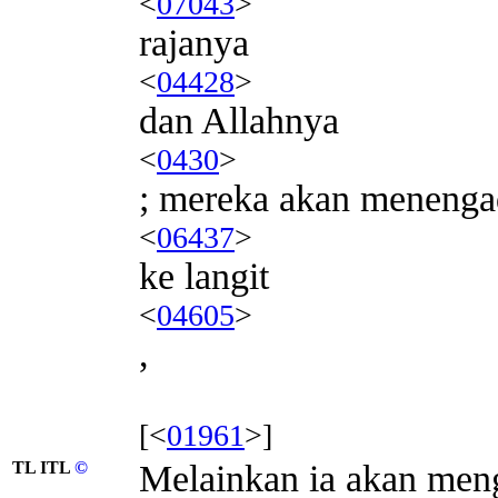
<
07043
>
rajanya
<
04428
>
dan Allahnya
<
0430
>
; mereka akan meneng
<
06437
>
ke langit
<
04605
>
,
[<
01961
>]
TL ITL
©
Melainkan ia akan me