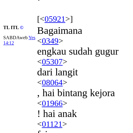
[<
05921
>]
TL ITL
©
Bagaimana
SABDAweb
Yes
<
0349
>
14:12
engkau sudah gugur
<
05307
>
dari langit
<
08064
>
, hai bintang kejora
<
01966
>
! hai anak
<
01121
>