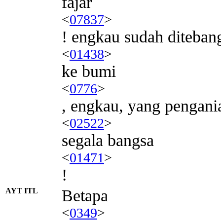
fajar
<
07837
>
! engkau sudah diteban
<
01438
>
ke bumi
<
0776
>
, engkau, yang pengani
<
02522
>
segala bangsa
<
01471
>
!
AYT ITL
Betapa
<
0349
>