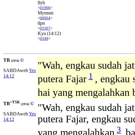
llyh
<
01966
>
Mymsm
<
08064
>
tlpn
<
05307
>
Kya
(14:12)
<
0349
>
TB
©
(1974)
"Wah, engkau sudah ja
SABDAweb
Yes
1
14:12
putera Fajar
, engkau 
hai yang mengalahkan 
+TSK
TB
©
"Wah, engkau sudah ja
(1974)
SABDAweb
Yes
putera Fajar, engkau su
14:12
3
yang mengalahkan
ba