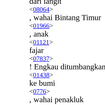
dari langit
<
08064
>
, wahai Bintang Timur
<
01966
>
, anak
<
01121
>
fajar
<
07837
>
! Engkau ditumbangka
<
01438
>
ke bumi
<
0776
>
, wahai penakluk