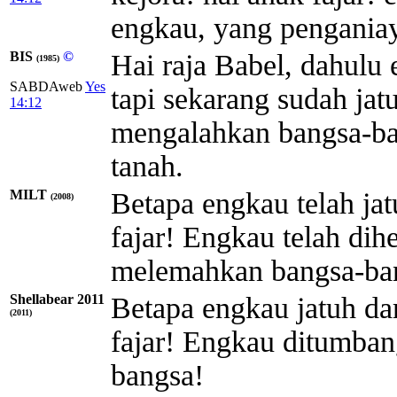
engkau, yang penganiay
BIS
©
Hai raja Babel, dahulu
(1985)
SABDAweb
Yes
tapi sekarang sudah jat
14:12
mengalahkan bangsa-ba
tanah.
MILT
Betapa engkau telah jatu
(2008)
fajar! Engkau telah di
melemahkan bangsa-ba
Shellabear 2011
Betapa engkau jatuh dar
(2011)
fajar! Engkau ditumba
bangsa!