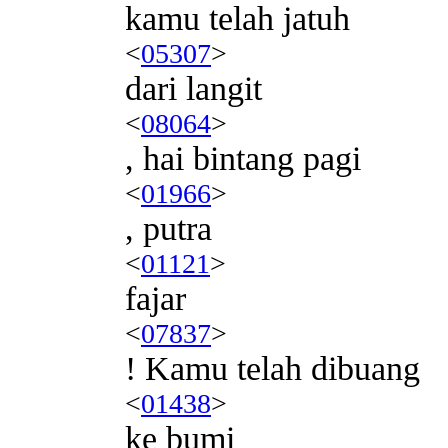
kamu telah jatuh
<
05307
>
dari langit
<
08064
>
, hai bintang pagi
<
01966
>
, putra
<
01121
>
fajar
<
07837
>
! Kamu telah dibuang
<
01438
>
ke bumi