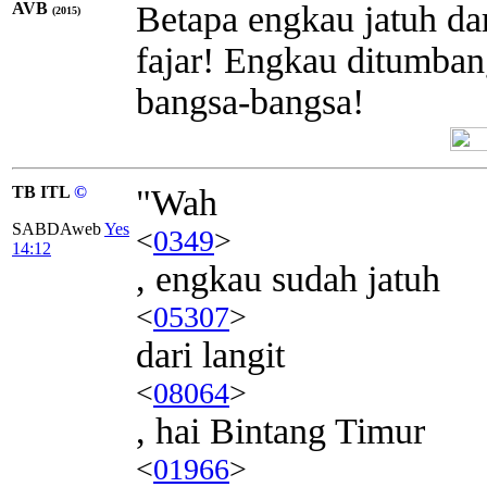
AVB
Betapa engkau jatuh dar
(2015)
fajar! Engkau ditumba
bangsa-bangsa!
TB ITL
©
"Wah
SABDAweb
Yes
<
0349
>
14:12
, engkau sudah jatuh
<
05307
>
dari langit
<
08064
>
, hai Bintang Timur
<
01966
>