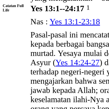
Catatan Full
1
Yes 13:1--24:17
Life
Nas :
Yes 13:1-23:18
Pasal-pasal ini mencat
kepada berbagai bangsa
murtad. Yesaya mulai d
Asyur (
Yes 14:24-27
) 
terhadap negeri-negeri y
mengajarkan bahwa sem
jawab kepada Allah; o
keselamatan ilahi-Nya 
orang yang percaya ke