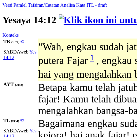
Versi Paralel
Tafsiran/Catatan
Analisa Kata
ITL - draft
Yesaya 14:12
Konteks
TB
©
(1974)
"Wah, engkau sudah ja
SABDAweb
Yes
1
14:12
putera Fajar
, engkau 
hai yang mengalahkan 
AYT
Betapa kamu telah jatuh 
(2018)
fajar! Kamu telah dibu
mengalahkan bangsa-ba
TL
©
Bagaimana engkau sudah
(1954)
SABDAweb
Yes
kejora! hai anak fajar!
14:12