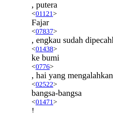
, putera
<
01121
>
Fajar
<
07837
>
, engkau sudah dipecah
<
01438
>
ke bumi
<
0776
>
, hai yang mengalahkan
<
02522
>
bangsa-bangsa
<
01471
>
!