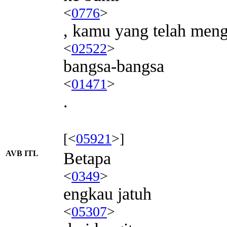
<
0776
>
, kamu yang telah men
<
02522
>
bangsa-bangsa
<
01471
>
.
[<
05921
>]
AVB ITL
Betapa
<
0349
>
engkau jatuh
<
05307
>