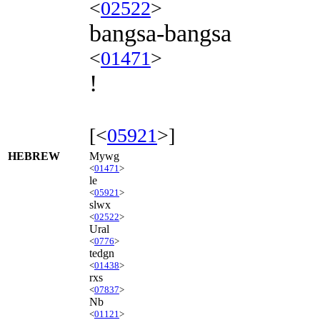
<
02522
>
bangsa-bangsa
<
01471
>
!
[<
05921
>]
HEBREW
Mywg
<
01471
>
le
<
05921
>
slwx
<
02522
>
Ural
<
0776
>
tedgn
<
01438
>
rxs
<
07837
>
Nb
<
01121
>