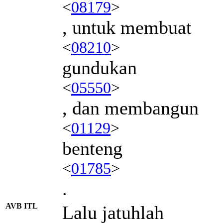
<
08179
>
, untuk membuat
<
08210
>
gundukan
<
05550
>
, dan membangun
<
01129
>
benteng
<
01785
>
.
AVB ITL
Lalu jatuhlah