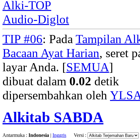
Alki-TOP
Audio-Diglot
TIP #06
: Pada
Tampilan Alk
Bacaan Ayat Harian
, seret
layar Anda. [
SEMUA
]
dibuat dalam
0.02
detik
dipersembahkan oleh
YLS
Alkitab SABDA
Antarmuka :
Indonesia
|
Inggris
Versi :