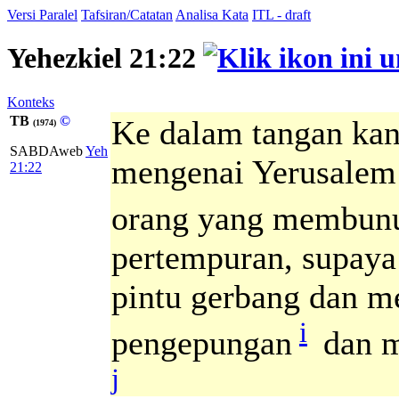
Versi Paralel
Tafsiran/Catatan
Analisa Kata
ITL - draft
Yehezkiel 21:22
Konteks
TB
©
Ke dalam tangan kan
(1974)
SABDAweb
Yeh
mengenai Yerusalem:
21:22
orang yang membunu
pertempuran, supaya
pintu gerbang dan 
i
pengepungan
dan m
j