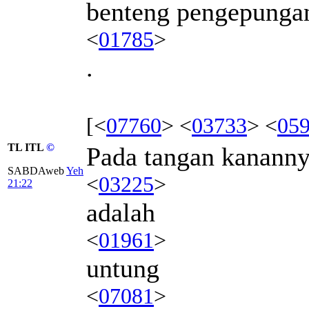
benteng pengepunga
<
01785
>
.
[<
07760
> <
03733
> <
05
TL ITL
©
Pada tangan kanann
SABDAweb
Yeh
<
03225
>
21:22
adalah
<
01961
>
untung
<
07081
>