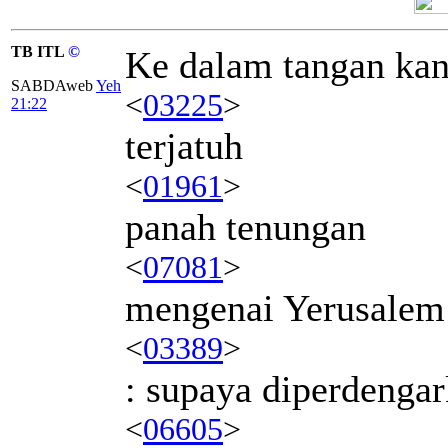
TB ITL
©
Ke dalam tangan ka
SABDAweb
Yeh
<
03225
>
21:22
terjatuh
<
01961
>
panah tenungan
<
07081
>
mengenai Yerusalem
<
03389
>
: supaya diperdenga
<
06605
>