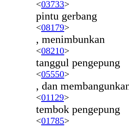
<
03733
>
pintu gerbang
<
08179
>
, menimbunkan
<
08210
>
tanggul pengepung
<
05550
>
, dan membangunka
<
01129
>
tembok pengepung
<
01785
>