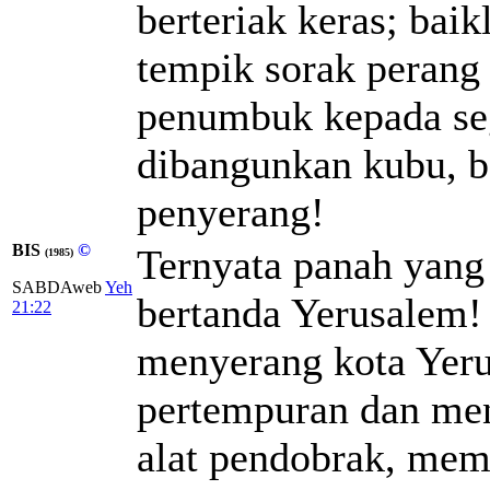
berteriak keras; bai
tempik sorak perang 
penumbuk kepada seg
dibangunkan kubu, b
penyerang!
BIS
©
Ternyata panah yang
(1985)
SABDAweb
Yeh
bertanda Yerusalem! 
21:22
menyerang kota Yer
pertempuran dan men
alat pendobrak, mem