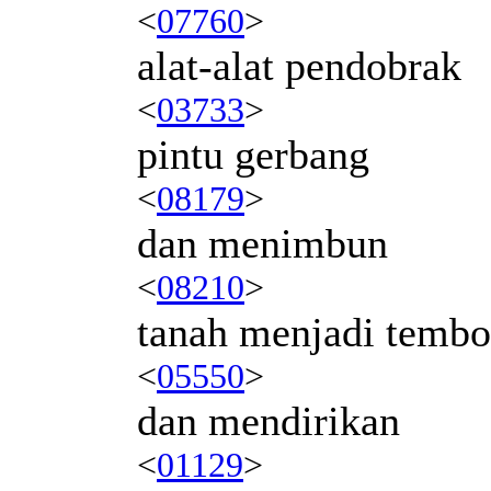
<
07760
>
alat-alat pendobrak
<
03733
>
pintu gerbang
<
08179
>
dan menimbun
<
08210
>
tanah menjadi temb
<
05550
>
dan mendirikan
<
01129
>