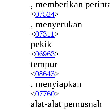
, memberikan perin
<
07524
>
, menyerukan
<
07311
>
pekik
<
06963
>
tempur
<
08643
>
, menyiapkan
<
07760
>
alat-alat pemusnah