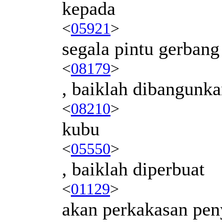
kepada
<
05921
>
segala pintu gerbang
<
08179
>
, baiklah dibangunk
<
08210
>
kubu
<
05550
>
, baiklah diperbuat
<
01129
>
akan perkakasan pen