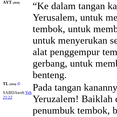
AYT
“Ke dalam tangan ka
(2018)
Yerusalem, untuk m
tembok, untuk memb
untuk menyerukan se
alat penggempur tem
gerbang, untuk mem
benteng.
TL
©
Pada tangan kanannya
(1954)
SABDAweb
Yeh
Yeruzalem! Baiklah 
21:22
penumbuk tembok, b