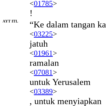
<
01785
>
!
AYT ITL
“Ke dalam tangan k
<
03225
>
jatuh
<
01961
>
ramalan
<
07081
>
untuk Yerusalem
<
03389
>
, untuk menyiapkan