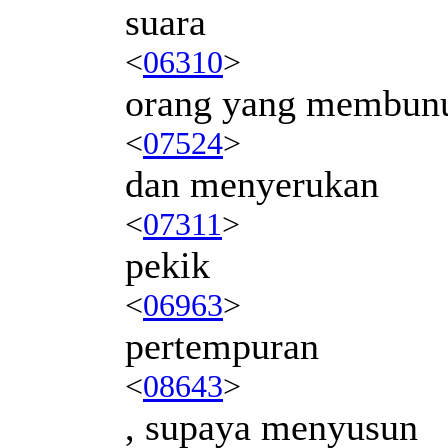
suara
<
06310
>
orang yang membun
<
07524
>
dan menyerukan
<
07311
>
pekik
<
06963
>
pertempuran
<
08643
>
, supaya menyusun