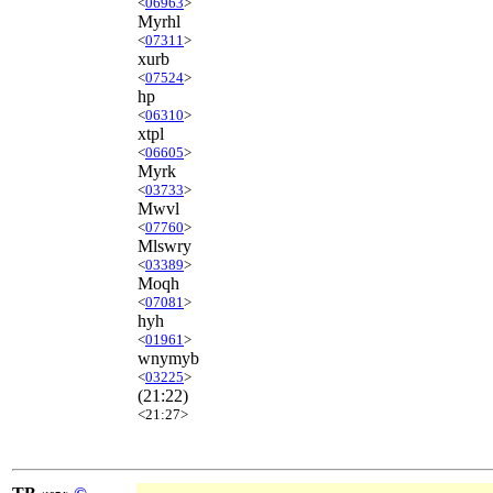
<
06963
>
Myrhl
<
07311
>
xurb
<
07524
>
hp
<
06310
>
xtpl
<
06605
>
Myrk
<
03733
>
Mwvl
<
07760
>
Mlswry
<
03389
>
Moqh
<
07081
>
hyh
<
01961
>
wnymyb
<
03225
>
(21:22)
<21:27>