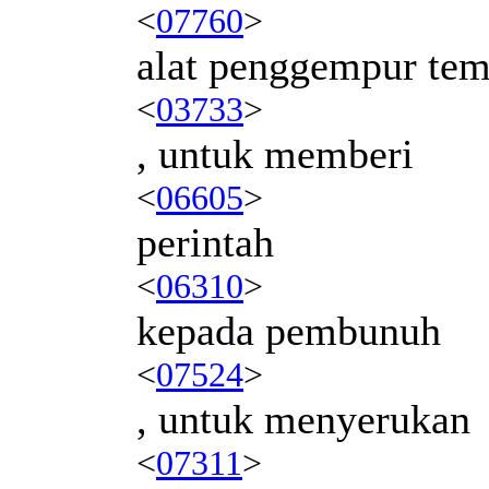
<
07760
>
alat penggempur te
<
03733
>
, untuk memberi
<
06605
>
perintah
<
06310
>
kepada pembunuh
<
07524
>
, untuk menyerukan
<
07311
>