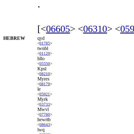
.
[<
06605
> <
06310
> <
05
HEBREW
qyd
<
01785
>
twnbl
<
01129
>
hllo
<
05550
>
Kpsl
<
08210
>
Myres
<
08179
>
le
<
05921
>
Myrk
<
03733
>
Mwvl
<
07760
>
hewrtb
<
08643
>
lwq