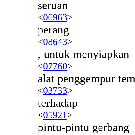
seruan
<
06963
>
perang
<
08643
>
, untuk menyiapkan
<
07760
>
alat penggempur te
<
03733
>
terhadap
<
05921
>
pintu-pintu gerbang