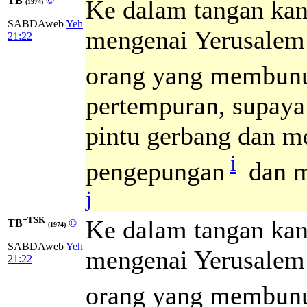
TB
©
Ke dalam tangan kan
(1974)
SABDAweb
Yeh
mengenai Yerusalem:
21:22
orang yang membunu
pertempuran, supaya
pintu gerbang dan 
i
pengepungan
dan m
j
+TSK
Ke dalam tangan kan
TB
©
(1974)
SABDAweb
Yeh
mengenai Yerusalem:
21:22
orang yang membun