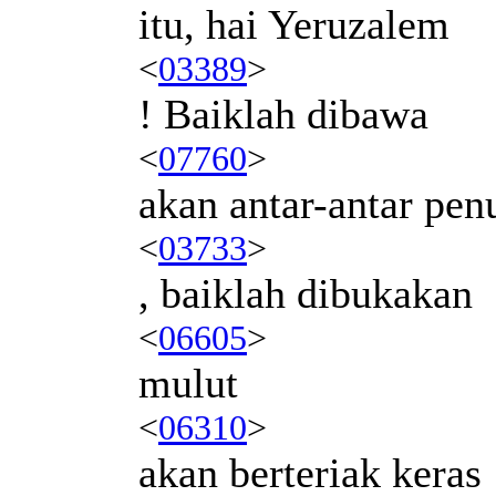
itu, hai Yeruzalem
<
03389
>
! Baiklah dibawa
<
07760
>
akan antar-antar pe
<
03733
>
, baiklah dibukakan
<
06605
>
mulut
<
06310
>
akan berteriak keras