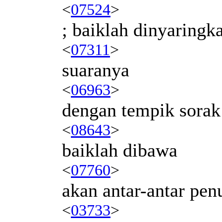
<
07524
>
; baiklah dinyaringk
<
07311
>
suaranya
<
06963
>
dengan tempik sorak
<
08643
>
baiklah dibawa
<
07760
>
akan antar-antar pe
<
03733
>