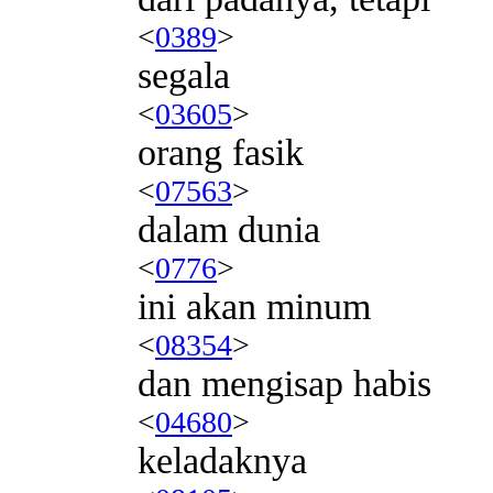
<
0389
>
segala
<
03605
>
orang fasik
<
07563
>
dalam dunia
<
0776
>
ini akan minum
<
08354
>
dan mengisap habis
<
04680
>
keladaknya