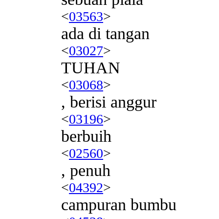
<
03563
>
ada di tangan
<
03027
>
TUHAN
<
03068
>
, berisi anggur
<
03196
>
berbuih
<
02560
>
, penuh
<
04392
>
campuran bumbu