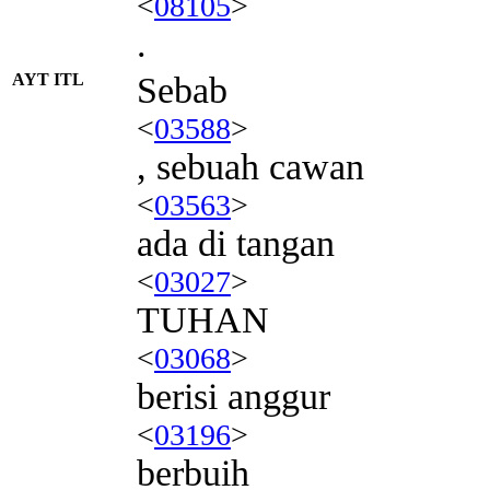
<
08105
>
.
AYT ITL
Sebab
<
03588
>
, sebuah cawan
<
03563
>
ada di tangan
<
03027
>
TUHAN
<
03068
>
berisi anggur
<
03196
>
berbuih