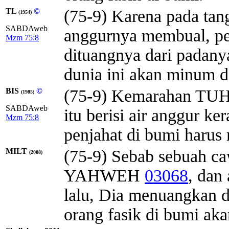
TL
©
(75-9) Karena pada tang
(1954)
SABDAweb
anggurnya membual, p
Mzm 75:8
dituangnya dari padanya
dunia ini akan minum d
BIS
©
(75-9) Kemarahan TUHAN
(1985)
SABDAweb
itu berisi air anggur k
Mzm 75:8
penjahat di bumi haru
MILT
(75-9) Sebab sebuah ca
(2008)
YAHWEH
03068
, dan
lalu, Dia menuangkan 
orang fasik di bumi a