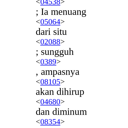
<
04538
>
; Ia menuang
<
05064
>
dari situ
<
02088
>
; sungguh
<
0389
>
, ampasnya
<
08105
>
akan dihirup
<
04680
>
dan diminum
<
08354
>