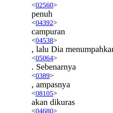
<
02560
>
penuh
<
04392
>
campuran
<
04538
>
, lalu Dia menumpahka
<
05064
>
. Sebenarnya
<
0389
>
, ampasnya
<
08105
>
akan dikuras
<
04680
>