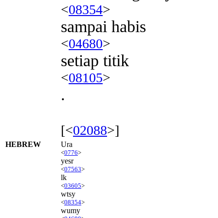
<
08354
>
sampai habis
<
04680
>
setiap titik
<
08105
>
.
[<
02088
>]
HEBREW
Ura
<
0776
>
yesr
<
07563
>
lk
<
03605
>
wtsy
<
08354
>
wumy