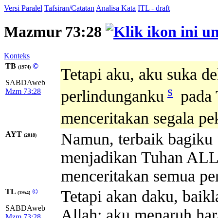
Versi Paralel
Tafsiran/Catatan
Analisa Kata
ITL - draft
Mazmur 73:28
Konteks
TB
©
(1974)
Tetapi aku, aku suka de
SABDAweb
s
Mzm 73:28
perlindunganku
pada 
menceritakan segala pe
AYT
Namun, terbaik bagiku 
(2018)
menjadikan Tuhan ALL
menceritakan semua pe
TL
©
Tetapi akan daku, baik
(1954)
SABDAweb
Allah; aku menaruh ha
Mzm 73:28