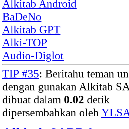
Alkitab Android
BaDeNo
Alkitab GPT
Alki-TOP
Audio-Diglot
TIP #35
: Beritahu teman u
dengan gunakan Alkitab S
dibuat dalam
0.02
detik
dipersembahkan oleh
YLS