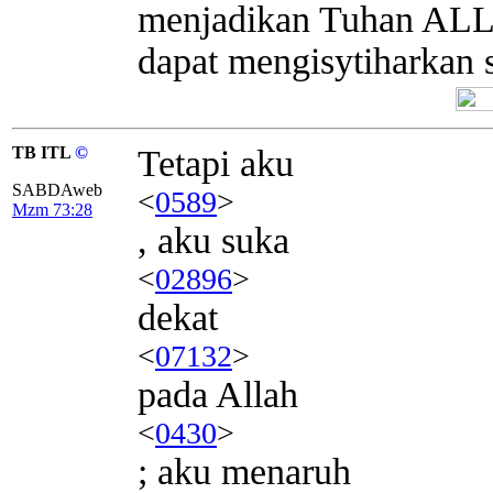
menjadikan Tuhan ALL
dapat mengisytiharkan 
TB ITL
©
Tetapi aku
SABDAweb
<
0589
>
Mzm 73:28
, aku suka
<
02896
>
dekat
<
07132
>
pada Allah
<
0430
>
; aku menaruh