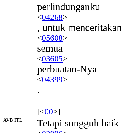
perlindunganku
<
04268
>
, untuk menceritakan
<
05608
>
semua
<
03605
>
perbuatan-Nya
<
04399
>
.
[<
00
>]
AVB ITL
Tetapi sungguh baik