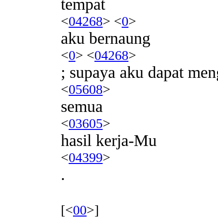
tempat
<
04268
> <
0
>
aku bernaung
<
0
> <
04268
>
; supaya aku dapat men
<
05608
>
semua
<
03605
>
hasil kerja-Mu
<
04399
>
.
[<
00
>]