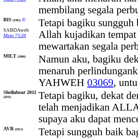
membilang segala perb
BIS
©
Tetapi bagiku sungguh
(1985)
SABDAweb
Allah kujadikan tempat
Mzm 73:28
mewartakan segala per
MILT
Namun aku, bagiku de
(2008)
menaruh perlindungan
YAHWEH
03069
, unt
Shellabear 2011
Tetapi bagiku, dekat de
(2011)
telah menjadikan ALLA
supaya aku dapat mence
AVB
Tetapi sungguh baik ba
(2015)