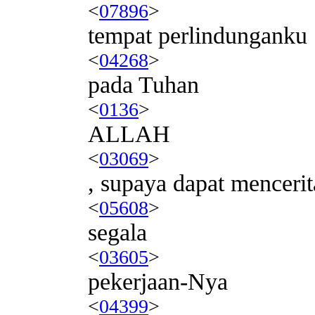
<
07896
>
tempat perlindunganku
<
04268
>
pada Tuhan
<
0136
>
ALLAH
<
03069
>
, supaya dapat menceri
<
05608
>
segala
<
03605
>
pekerjaan-Nya
<
04399
>