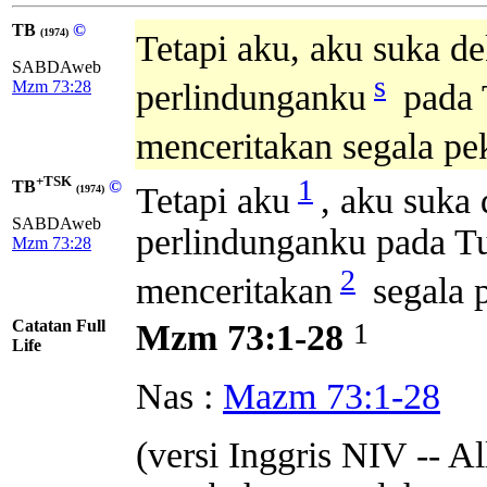
TB
©
(1974)
Tetapi aku, aku suka de
SABDAweb
s
Mzm 73:28
perlindunganku
pada 
menceritakan segala pe
+TSK
1
TB
©
Tetapi aku
, aku suka
(1974)
SABDAweb
perlindunganku pada 
Mzm 73:28
2
menceritakan
segala 
Catatan Full
1
Mzm 73:1-28
Life
Nas :
Mazm 73:1-28
(versi Inggris NIV -- Al