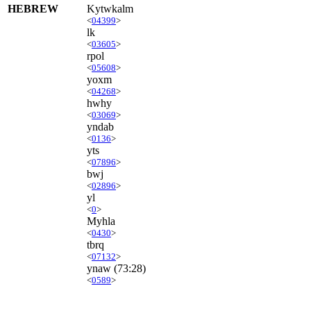
HEBREW
Kytwkalm
<
04399
>
lk
<
03605
>
rpol
<
05608
>
yoxm
<
04268
>
hwhy
<
03069
>
yndab
<
0136
>
yts
<
07896
>
bwj
<
02896
>
yl
<
0
>
Myhla
<
0430
>
tbrq
<
07132
>
ynaw
(73:28)
<
0589
>