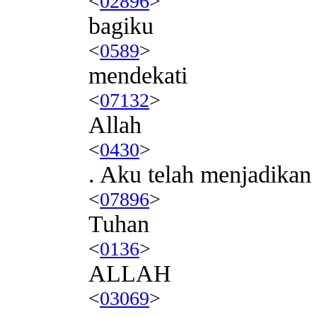
<
02896
>
bagiku
<
0589
>
mendekati
<
07132
>
Allah
<
0430
>
. Aku telah menjadikan
<
07896
>
Tuhan
<
0136
>
ALLAH
<
03069
>