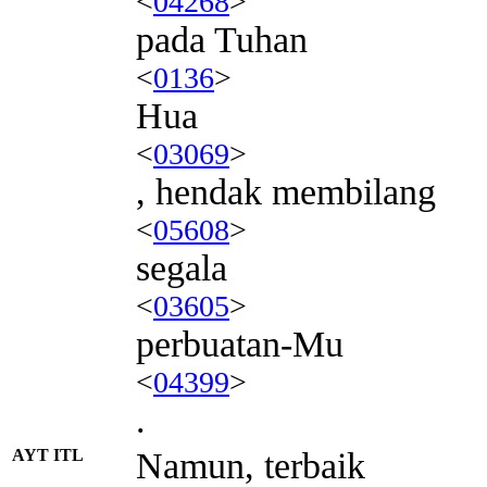
<
04268
>
pada Tuhan
<
0136
>
Hua
<
03069
>
, hendak membilang
<
05608
>
segala
<
03605
>
perbuatan-Mu
<
04399
>
.
AYT ITL
Namun, terbaik