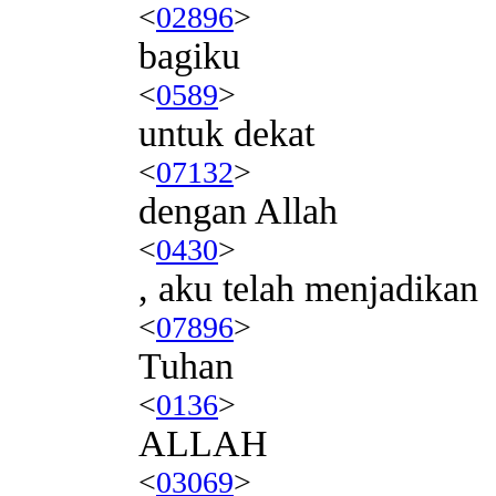
<
02896
>
bagiku
<
0589
>
untuk dekat
<
07132
>
dengan Allah
<
0430
>
, aku telah menjadikan
<
07896
>
Tuhan
<
0136
>
ALLAH
<
03069
>