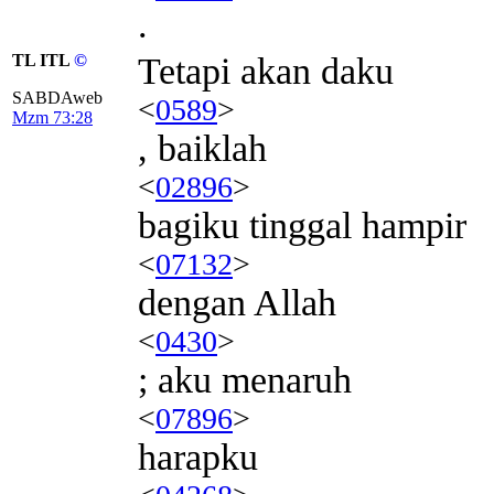
.
TL ITL
©
Tetapi akan daku
SABDAweb
<
0589
>
Mzm 73:28
, baiklah
<
02896
>
bagiku tinggal hampir
<
07132
>
dengan Allah
<
0430
>
; aku menaruh
<
07896
>
harapku