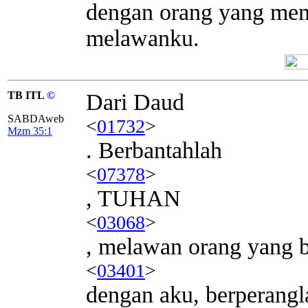
dengan orang yang mem
melawanku.
TB ITL
©
Dari Daud
SABDAweb
<
01732
>
Mzm 35:1
. Berbantahlah
<
07378
>
, TUHAN
<
03068
>
, melawan orang yang 
<
03401
>
dengan aku, berperangl