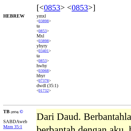
[<
0853
> <
0853
>]
HEBREW
ymxl
<
03898
>
ta
<
0853
>
Mxl
<
03898
>
ybyry
<
03401
>
ta
<
0853
>
hwhy
<
03068
>
hbyr
<
07378
>
dwdl
(35:1)
<
01732
>
TB
©
(1974)
Dari Daud. Berbantahla
SABDAweb
Mzm 35:1
berbantah dengan aku, 