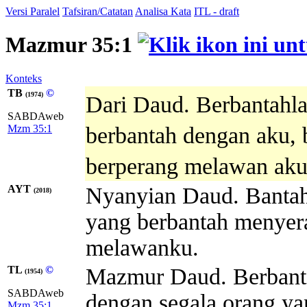
Versi Paralel
Tafsiran/Catatan
Analisa Kata
ITL - draft
Mazmur 35:1
Konteks
TB
©
(1974)
Dari Daud. Berbantahla
SABDAweb
Mzm 35:1
berbantah dengan aku, 
berperang melawan ak
AYT
Nyanyian Daud. Banta
(2018)
yang berbantah menyer
melawanku.
TL
©
Mazmur Daud. Berbanta
(1954)
SABDAweb
dengan segala orang ya
Mzm 35:1