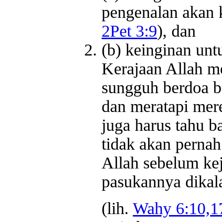
pengenalan akan k
2Pet 3:9
), dan
(b) keinginan un
Kerajaan Allah m
sungguh berdoa b
dan meratapi mer
juga harus tahu b
tidak akan perna
Allah sebelum kej
pasukannya dikal
(lih.
Wahy 6:10,17