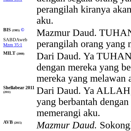
perangilah kiranya aka
aku.
BIS
©
Mazmur Daud. TUHAN, 
(1985)
SABDAweb
perangilah orang yang
Mzm 35:1
MILT
Dari Daud. Ya
TUHA
(2008)
dengan mereka yang be
mereka yang melawan 
Shellabear 2011
Dari Daud. Ya ALLAH,
(2011)
yang berbantah dengan 
memerangi aku.
AVB
Mazmur Daud.
Sokongl
(2015)