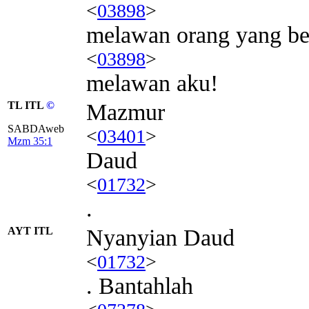
<
03898
>
melawan orang yang be
<
03898
>
melawan aku!
TL ITL
©
Mazmur
SABDAweb
<
03401
>
Mzm 35:1
Daud
<
01732
>
.
AYT ITL
Nyanyian Daud
<
01732
>
. Bantahlah