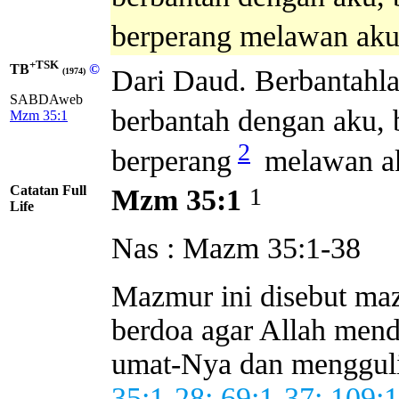
berperang melawan ak
+TSK
TB
©
Dari Daud. Berbantahl
(1974)
SABDAweb
berbantah dengan aku, 
Mzm 35:1
2
berperang
melawan a
Catatan Full
1
Mzm 35:1
Life
Nas : Mazm 35:1-38
Mazmur ini disebut ma
berdoa agar Allah men
umat-Nya dan menggulin
35:1-28; 69:1-37; 109:1