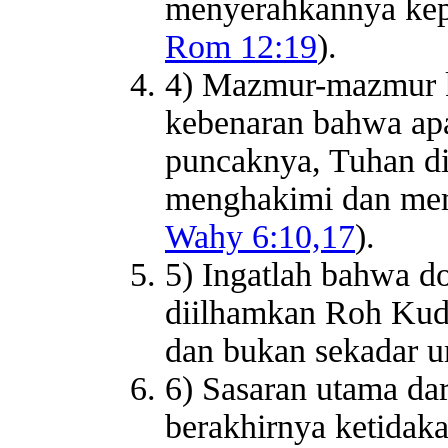
menyerahkannya kep
Rom 12:19
).
4) Mazmur-mazmur k
kebenaran bahwa apa
puncaknya, Tuhan d
menghakimi dan mem
Wahy 6:10,17
).
5) Ingatlah bahwa do
diilhamkan Roh Kud
dan bukan sekadar 
6) Sasaran utama dar
berakhirnya ketidak