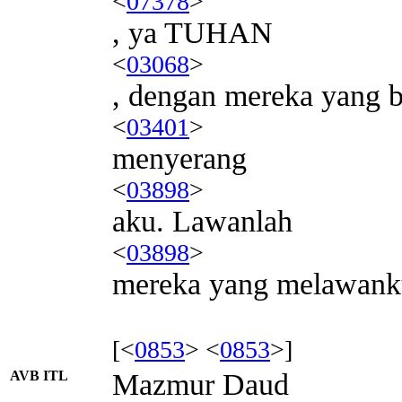
<
07378
>
, ya TUHAN
<
03068
>
, dengan mereka yang 
<
03401
>
menyerang
<
03898
>
aku. Lawanlah
<
03898
>
mereka yang melawank
[<
0853
> <
0853
>]
AVB ITL
Mazmur Daud