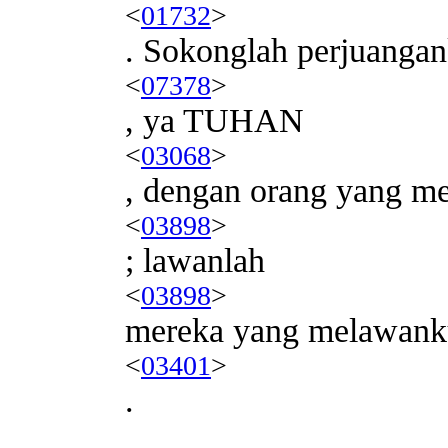
<
01732
>
. Sokonglah perjuanga
<
07378
>
, ya TUHAN
<
03068
>
, dengan orang yang m
<
03898
>
; lawanlah
<
03898
>
mereka yang melawank
<
03401
>
.