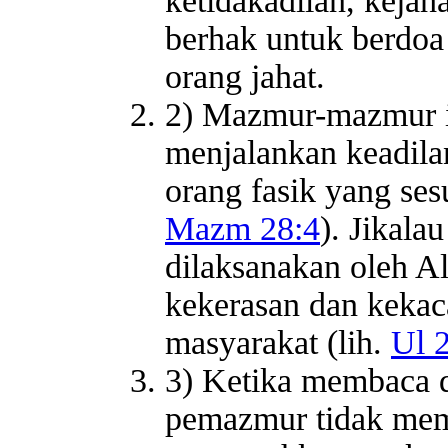
ketidakadilan, kejah
berhak untuk berdoa
orang jahat.
2) Mazmur-mazmur i
menjalankan keadil
orang fasik yang ses
Mazm 28:4
). Jikala
dilaksanakan oleh A
kekerasan dan keka
masyarakat (lih.
Ul 
3) Ketika membaca d
pemazmur tidak memb