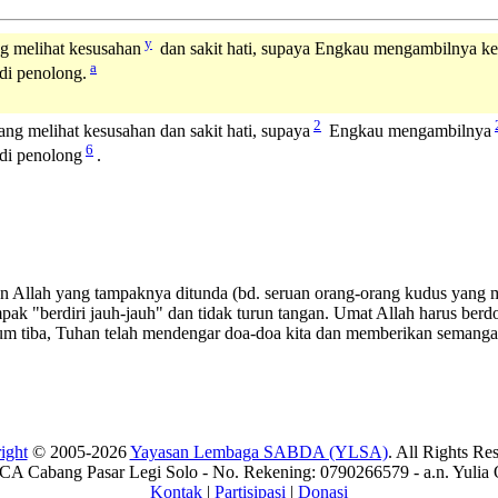
y
g melihat kesusahan
dan sakit hati, supaya Engkau mengambilnya k
a
di penolong.
2
ng melihat kesusahan dan sakit hati, supaya
Engkau mengambilnya
6
di penolong
.
n Allah yang tampaknya ditunda (bd. seruan orang-orang kudus yang 
pak "berdiri jauh-jauh" dan tidak turun tangan. Umat Allah harus berd
elum tiba, Tuhan telah mendengar doa-doa kita dan memberikan semanga
ight
© 2005-2026
Yayasan Lembaga SABDA (YLSA)
. All Rights Re
A Cabang Pasar Legi Solo - No. Rekening: 0790266579 - a.n. Yulia 
Kontak
|
Partisipasi
|
Donasi