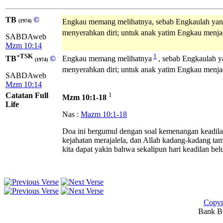
TB
©
Engkau memang melihatnya, sebab Engkaulah yan
(1974)
menyerahkan diri; untuk anak yatim Engkau menja
SABDAweb
Mzm 10:14
+TSK
1
TB
©
Engkau memang melihatnya
, sebab Engkaulah ya
(1974)
menyerahkan diri; untuk anak yatim Engkau menja
SABDAweb
Mzm 10:14
Catatan Full
1
Mzm 10:1-18
Life
Nas :
Mazm 10:1-18
Doa ini bergumul dengan soal kemenangan keadila
kejahatan merajalela, dan Allah kadang-kadang tam
kita dapat yakin bahwa sekalipun hari keadilan b
Copyr
Bank BC