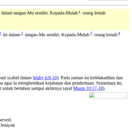
z
e dalam tangan-Mu sendiri. Kepada-Mulah
orang lemah
2
3
5
4
ke dalam
tangan-Mu sendiri. Kepada-Mulah
orang lemah
mati syahid dalam
Wahy 6:9-10
). Pada zaman ini ketidakadilan dan
oa agar Ia menghentikan kejahatan dan penderitaan. Sementara itu,
t untuk bertahan sampai akhirnya (ayat
Mazm 10:17-18
).
[+] Bhs. Inggris
served.
Oeniyati