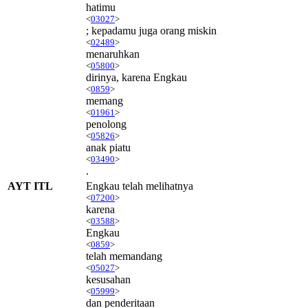
hatimu
<
03027
>
; kepadamu juga orang miskin
<
02489
>
menaruhkan
<
05800
>
dirinya, karena Engkau
<
0859
>
memang
<
01961
>
penolong
<
05826
>
anak piatu
<
03490
>
.
AYT ITL
Engkau telah melihatnya
<
07200
>
karena
<
03588
>
Engkau
<
0859
>
telah memandang
<
05027
>
kesusahan
<
05999
>
dan penderitaan