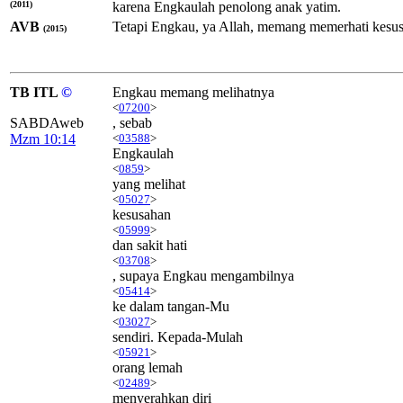
(2011)
karena Engkaulah penolong anak yatim.
AVB
Tetapi Engkau, ya Allah, memang memerhati kesu
(2015)
TB ITL
©
Engkau memang melihatnya
<
07200
>
SABDAweb
, sebab
Mzm 10:14
<
03588
>
Engkaulah
<
0859
>
yang melihat
<
05027
>
kesusahan
<
05999
>
dan sakit hati
<
03708
>
, supaya Engkau mengambilnya
<
05414
>
ke dalam tangan-Mu
<
03027
>
sendiri. Kepada-Mulah
<
05921
>
orang lemah
<
02489
>
menyerahkan diri