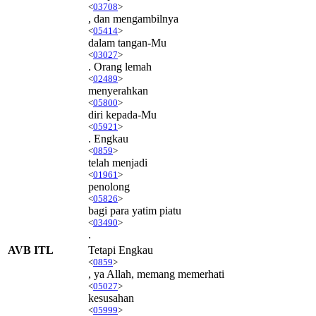
<
03708
>
, dan mengambilnya
<
05414
>
dalam tangan-Mu
<
03027
>
. Orang lemah
<
02489
>
menyerahkan
<
05800
>
diri kepada-Mu
<
05921
>
. Engkau
<
0859
>
telah menjadi
<
01961
>
penolong
<
05826
>
bagi para yatim piatu
<
03490
>
.
AVB ITL
Tetapi Engkau
<
0859
>
, ya Allah, memang memerhati
<
05027
>
kesusahan
<
05999
>