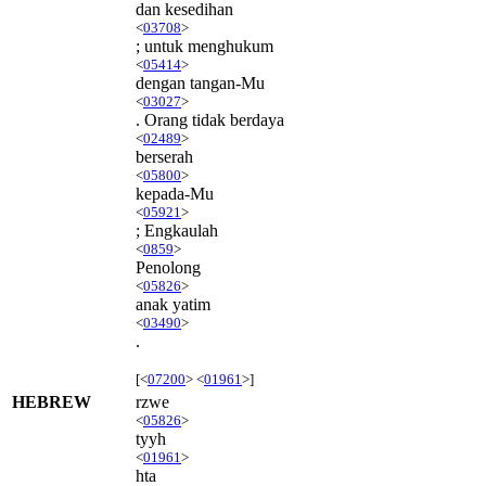
dan kesedihan
<
03708
>
; untuk menghukum
<
05414
>
dengan tangan-Mu
<
03027
>
. Orang tidak berdaya
<
02489
>
berserah
<
05800
>
kepada-Mu
<
05921
>
; Engkaulah
<
0859
>
Penolong
<
05826
>
anak yatim
<
03490
>
.
[<
07200
> <
01961
>]
HEBREW
rzwe
<
05826
>
tyyh
<
01961
>
hta