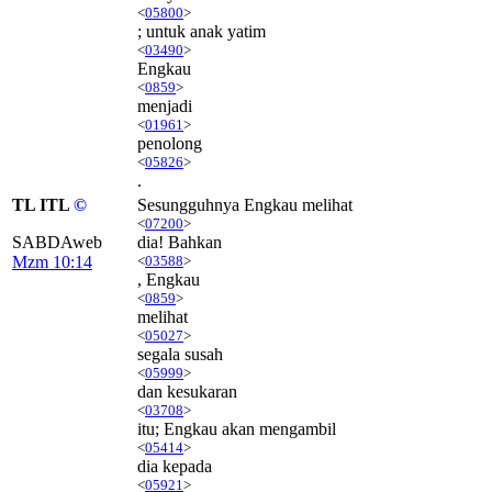
<
05800
>
; untuk anak yatim
<
03490
>
Engkau
<
0859
>
menjadi
<
01961
>
penolong
<
05826
>
.
TL ITL
©
Sesungguhnya Engkau melihat
<
07200
>
SABDAweb
dia! Bahkan
Mzm 10:14
<
03588
>
, Engkau
<
0859
>
melihat
<
05027
>
segala susah
<
05999
>
dan kesukaran
<
03708
>
itu; Engkau akan mengambil
<
05414
>
dia kepada
<
05921
>