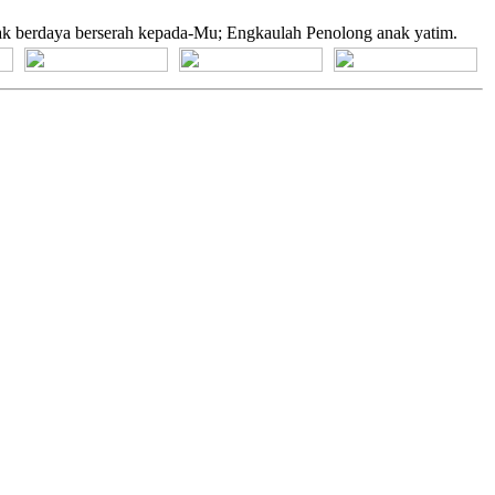
k berdaya berserah kepada-Mu; Engkaulah Penolong anak yatim.
[+] Bhs. Suku
[+] Bhs. Indonesia
[+] Bhs. Inggris