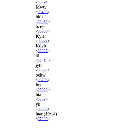
<
0859
>
Mwty
<
03490
>
hklx
<
02489
>
bzey
<
05800
>
Kyle
<
05921
>
Kdyb
<
03027
>
ttl
<
05414
>
jybt
<
05027
>
oekw
<
03708
>
lme
<
05999
>
hta
<
0859
>
yk
<
03588
>
htar
(10:14)
<
07200
>