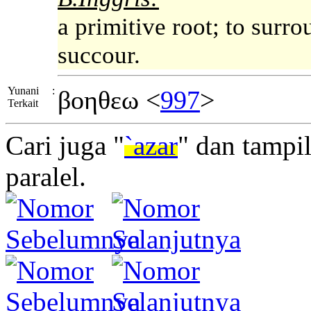
a primitive root; to surrou
succour.
Yunani
:
βοηθεω <
997
>
Terkait
Cari juga "
`azar
" dan tampi
paralel.