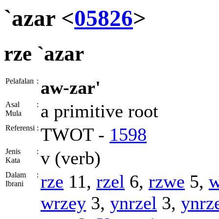
`azar <
05826
>
rze
`azar
Pelafalan
:
aw-zar'
Asal
:
a primitive root
Mula
Referensi
:
TWOT -
1598
Jenis
:
v (verb)
Kata
Dalam
:
rze
11,
rzel
6,
rzwe
5,
w
Ibrani
wrzey
3,
ynrzel
3,
ynrz