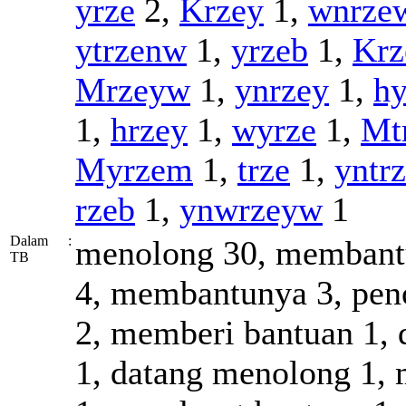
yrze
2,
Krzey
1,
wnrze
ytrzenw
1,
yrzeb
1,
Kr
Mrzeyw
1,
ynrzey
1,
hy
1,
hrzey
1,
wyrze
1,
Mt
Myrzem
1,
trze
1,
yntr
rzeb
1,
ynwrzeyw
1
Dalam
:
menolong 30, membantu
TB
4, membantunya 3, peno
2, memberi bantuan 1, 
1, datang menolong 1, 