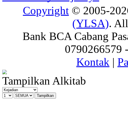
Copyright
© 2005-20
(YLSA)
. Al
Bank BCA Cabang Pasar
0790266579 - 
Kontak
|
Pa
Tampilkan Alkitab