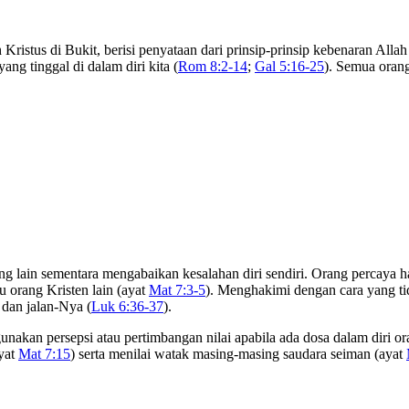
 Kristus di Bukit, berisi penyataan dari prinsip-prinsip kebenaran Al
ng tinggal di dalam diri kita (
Rom 8:2-14
;
Gal 5:16-25
). Semua oran
 lain sementara mengabaikan kesalahan diri sendiri. Orang percaya h
 orang Kristen lain (ayat
Mat 7:3-5
). Menghakimi dengan cara yang ti
 dan jalan-Nya (
Luk 6:36-37
).
akan persepsi atau pertimbangan nilai apabila ada dosa dalam diri ora
yat
Mat 7:15
) serta menilai watak masing-masing saudara seiman (ayat