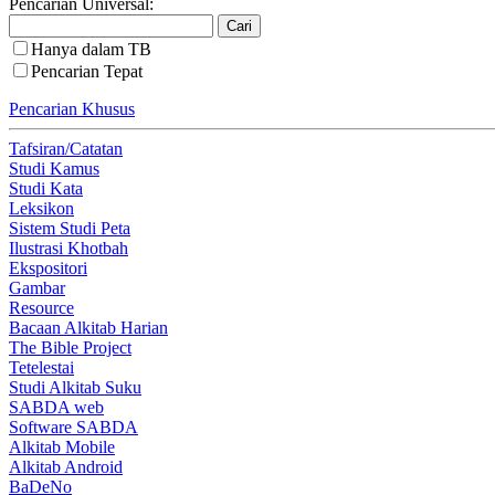
Pencarian Universal:
Hanya dalam TB
Pencarian Tepat
Pencarian Khusus
Tafsiran/Catatan
Studi Kamus
Studi Kata
Leksikon
Sistem Studi Peta
Ilustrasi Khotbah
Ekspositori
Gambar
Resource
Bacaan Alkitab Harian
The Bible Project
Tetelestai
Studi Alkitab Suku
SABDA web
Software SABDA
Alkitab Mobile
Alkitab Android
BaDeNo