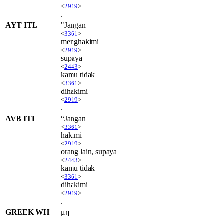
<
2919
>
.
AYT ITL
"Jangan
<
3361
>
menghakimi
<
2919
>
supaya
<
2443
>
kamu tidak
<
3361
>
dihakimi
<
2919
>
.
AVB ITL
“Jangan
<
3361
>
hakimi
<
2919
>
orang lain, supaya
<
2443
>
kamu tidak
<
3361
>
dihakimi
<
2919
>
.
GREEK WH
μη