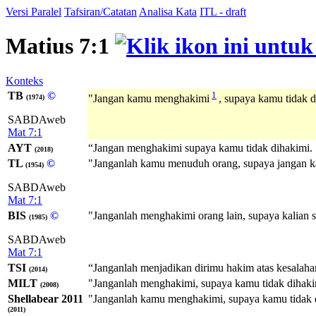
Versi Paralel
Tafsiran/Catatan
Analisa Kata
ITL - draft
Matius 7:1
Konteks
TB
©
1
"Jangan kamu menghakimi
, supaya kamu tidak d
(1974)
SABDAweb
Mat 7:1
AYT
“Jangan menghakimi supaya kamu tidak dihakimi.
(2018)
TL
©
"Janganlah kamu menuduh orang, supaya jangan k
(1954)
SABDAweb
Mat 7:1
BIS
©
"Janganlah menghakimi orang lain, supaya kalian se
(1985)
SABDAweb
Mat 7:1
TSI
“Janganlah menjadikan dirimu hakim atas kesalaha
(2014)
MILT
"Janganlah menghakimi, supaya kamu tidak dihaki
(2008)
Shellabear 2011
"Janganlah kamu menghakimi, supaya kamu tidak 
(2011)