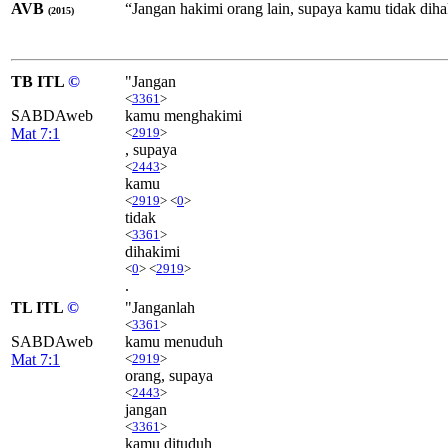
AVB
“Jangan hakimi orang lain, supaya kamu tidak diha
(2015)
TB ITL
©
"Jangan
<
3361
>
SABDAweb
kamu menghakimi
Mat 7:1
<
2919
>
, supaya
<
2443
>
kamu
<
2919
> <
0
>
tidak
<
3361
>
dihakimi
<
0
> <
2919
>
.
TL ITL
©
"Janganlah
<
3361
>
SABDAweb
kamu menuduh
Mat 7:1
<
2919
>
orang, supaya
<
2443
>
jangan
<
3361
>
kamu dituduh