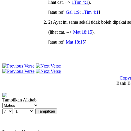
lihat cat. -->
1Tim 4:1
).
[atau ref.
Gal 1:9
;
1Tim 4:1
]
2) Ayat ini sama sekali tidak boleh dipakai s
(lihat cat. -->
Mat 18:15
).
[atau ref.
Mat 18:15
]
Copyr
Bank BC
Tampilkan Alkitab