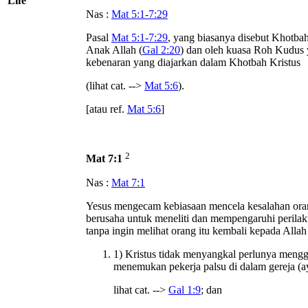
Life
Nas :
Mat 5:1-7:29
Pasal
Mat 5:1-7:29
, yang biasanya disebut Khotbah
Anak Allah (
Gal 2:20
) dan oleh kuasa Roh Kudus ya
kebenaran yang diajarkan dalam Khotbah Kristus
(lihat cat. -->
Mat 5:6
).
[atau ref.
Mat 5:6
]
2
Mat 7:1
Nas :
Mat 7:1
Yesus mengecam kebiasaan mencela kesalahan orang
berusaha untuk meneliti dan mempengaruhi perilaku
tanpa ingin melihat orang itu kembali kepada Allah
1) Kristus tidak menyangkal perlunya menggun
menemukan pekerja palsu di dalam gereja (a
lihat cat. -->
Gal 1:9
; dan