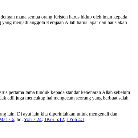
lah dengan mana semua orang Kristen harus hidup oleh iman kepada
g yang menjadi anggota Kerajaan Allah harus lapar dan haus akan
arus pertama-tama tunduk kepada standar kebenaran Allah sebelum
dak adil juga mencakup hal mengecam seorang yang berbuat salah
ng lain. Di ayat lain kita diperintahkan untuk mengenali dan
Mat 7:6
; bd.
Yoh 7:24
;
1Kor 5:12
;
1Yoh 4:1
;