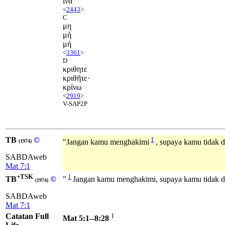
ἵνα
<
2443
>
C
μη
μὴ
μή
<
3361
>
D
κριθητε
κριθῆτε·
κρίνω
<
2919
>
V-SAP2P
TB
©
1
"Jangan kamu menghakimi
, supaya kamu tidak d
(1974)
SABDAweb
Mat 7:1
+TSK
1
TB
©
"
Jangan kamu menghakimi, supaya kamu tidak d
(1974)
SABDAweb
Mat 7:1
Catatan Full
1
Mat 5:1--8:28