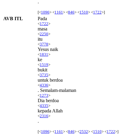
.
[<
1096
> <
1161
> <
846
> <
1510
> <
1722
>]
AVB ITL
Pada
<
1722
>
masa
<
2250
>
itu
<
3778
>
Yesus naik
<
1831
>
ke
<
1519
>
bukit
<
3735
>
untuk berdoa
<
4336
>
. Semalam-malaman
<
1273
>
Dia berdoa
<
4335
>
kepada Allah
<
2316
>
.
[<
1096
> <
1161
> <
846
> <
2532
> <
1510
> <
1722
>]