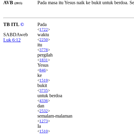
AVB
Pada masa itu Yesus naik ke bukit untuk berdoa.
(2015)
TB ITL
©
Pada
<
1722
>
SABDAweb
waktu
Luk 6:12
<
2250
>
itu
<
3778
>
pergilah
<
1831
>
Yesus
<
846
>
ke
<
1519
>
bukit
<
3735
>
untuk berdoa
<
4336
>
dan
<
2532
>
semalam-malaman
<
1273
>
Ia
<
1510
>