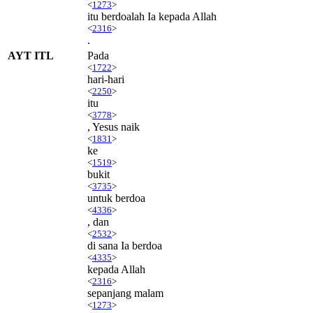
<
1273
>
itu berdoalah Ia kepada Allah
<
2316
>
.
AYT ITL
Pada
<
1722
>
hari-hari
<
2250
>
itu
<
3778
>
, Yesus naik
<
1831
>
ke
<
1519
>
bukit
<
3735
>
untuk berdoa
<
4336
>
, dan
<
2532
>
di sana Ia berdoa
<
4335
>
kepada Allah
<
2316
>
sepanjang malam
<
1273
>