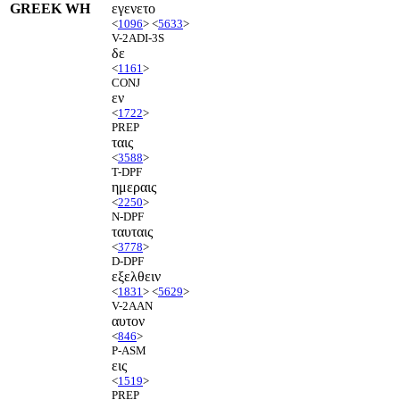
GREEK WH
εγενετο
<
1096
> <
5633
>
V-2ADI-3S
δε
<
1161
>
CONJ
εν
<
1722
>
PREP
ταις
<
3588
>
T-DPF
ημεραις
<
2250
>
N-DPF
ταυταις
<
3778
>
D-DPF
εξελθειν
<
1831
> <
5629
>
V-2AAN
αυτον
<
846
>
P-ASM
εις
<
1519
>
PREP