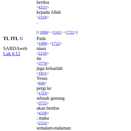
berdoa
<
4335
>
kepada Allah
<
2316
>
.
[<
1096
> <
1161
> <
1722
>]
TL ITL
©
Pada
<
1096
> <
1722
>
SABDAweb
masa
Luk 6:12
<
2250
>
itu
<
3778
>
juga keluarlah
<
1831
>
Yesus
<
846
>
pergi ke
<
1519
>
sebuah gunung
<
3735
>
akan berdoa
<
4336
>
; maka
<
2532
>
semalam-malaman