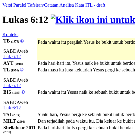
Versi Paralel
Tafsiran/Catatan
Analisa Kata
ITL - draft
Lukas 6:12
Konteks
TB
©
Pada waktu itu pergilah Yesus ke bukit untuk ber
(1974)
SABDAweb
Luk 6:12
AYT
Pada hari-hari itu, Yesus naik ke bukit untuk berd
(2018)
TL
©
Pada masa itu juga keluarlah Yesus pergi ke sebu
(1954)
SABDAweb
Luk 6:12
BIS
©
Pada waktu itu Yesus naik ke sebuah bukit untuk b
(1985)
SABDAweb
Luk 6:12
TSI
Suatu hari, Yesus pergi ke sebuah bukit untuk ber
(2014)
MILT
Dan terjadilah pada waktu itu, Dia keluar ke buk
(2008)
Shellabear 2011
Pada hari-hari itu Isa pergi ke sebuah bukit hend
(2011)