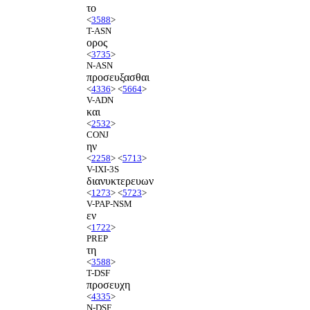
το
<
3588
>
T-ASN
ορος
<
3735
>
N-ASN
προσευξασθαι
<
4336
> <
5664
>
V-ADN
και
<
2532
>
CONJ
ην
<
2258
> <
5713
>
V-IXI-3S
διανυκτερευων
<
1273
> <
5723
>
V-PAP-NSM
εν
<
1722
>
PREP
τη
<
3588
>
T-DSF
προσευχη
<
4335
>
N-DSF