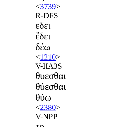
<
3739
>
R-DFS
εδει
ἔδει
δέω
<
1210
>
V-IIA3S
θυεσθαι
θύεσθαι
θύω
<
2380
>
V-NPP
το