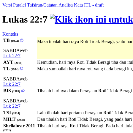
Versi Paralel
Tafsiran/Catatan
Analisa Kata
ITL - draft
Lukas 22:7
Konteks
TB
©
Maka tibalah hari raya Roti Tidak Beragi, yaitu h
(1974)
SABDAweb
Luk 22:7
AYT
Kemudian, hari raya Roti Tidak Beragi tiba dan 
(2018)
TL
©
Maka sampailah hari raya roti yang tiada beragi it
(1954)
SABDAweb
Luk 22:7
BIS
©
Tibalah harinya dalam Perayaan Roti Tidak Berag
(1985)
SABDAweb
Luk 22:7
TSI
Lalu tibalah hari pertama Perayaan Roti Tidak Ber
(2014)
MILT
Dan tibalah hari Roti Tidak Beragi, yang pada har
(2008)
Shellabear 2011
Tibalah hari raya Roti Tidak Beragi. Pada hari itu
(2011)