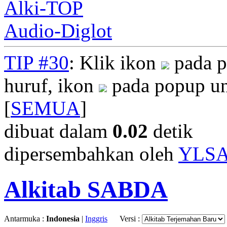
Alki-TOP
Audio-Diglot
TIP #30
: Klik ikon
pada p
huruf, ikon
pada popup un
[
SEMUA
]
dibuat dalam
0.02
detik
dipersembahkan oleh
YLS
Alkitab SABDA
Antarmuka :
Indonesia
|
Inggris
Versi :