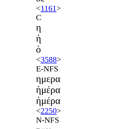
<
1161
>
C
η
ἡ
ὁ
<
3588
>
E-NFS
ημερα
ἡμέρα
ἡμέρα
<
2250
>
N-NFS