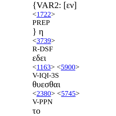
{VAR2: [εν]
<
1722
>
PREP
} η
<
3739
>
R-DSF
εδει
<
1163
> <
5900
>
V-IQI-3S
θυεσθαι
<
2380
> <
5745
>
V-PPN
το