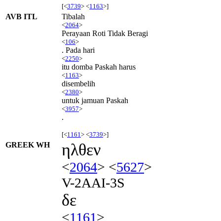
[<
3739
> <
1163
>]
AVB ITL
Tibalah
<
2064
>
Perayaan Roti Tidak Beragi
<
106
>
. Pada hari
<
2250
>
itu domba Paskah harus
<
1163
>
disembelih
<
2380
>
untuk jamuan Paskah
<
3957
>
.
[<
1161
> <
3739
>]
GREEK WH
ηλθεν
<
2064
> <
5627
>
V-2AAI-3S
δε
<
1161
>