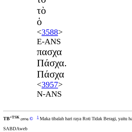
τὸ
ὁ
<
3588
>
E-ANS
πασχα
Πάσχα.
Πάσχα
<
3957
>
N-ANS
+TSK
1
TB
©
Maka tibalah hari raya Roti Tidak Beragi, yaitu
(1974)
SABDAweb