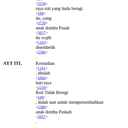
<
2250
>
raya roti yang tiada beragi
<
106
>
itu, yang
<
3739
>
anak domba Pasah
<
3957
>
itu wajib
<
1163
>
disembelih
<
2380
>
.
AYT ITL
Kemudian
<
1161
>
, tibalah
<
2064
>
hari raya
<
2250
>
Roti Tidak Beragi
<
106
>
, itulah saat untuk mempersembahkan
<
2380
>
anak domba Paskah
<
3957
>
.