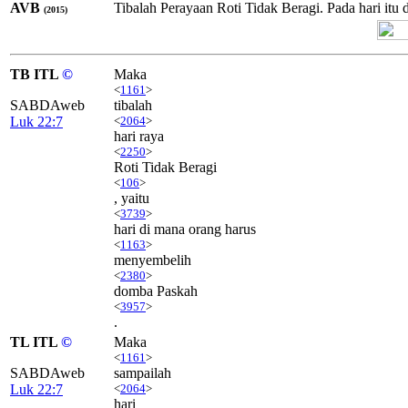
AVB
Tibalah Perayaan Roti Tidak Beragi. Pada hari it
(2015)
TB ITL
©
Maka
<
1161
>
SABDAweb
tibalah
Luk 22:7
<
2064
>
hari raya
<
2250
>
Roti Tidak Beragi
<
106
>
, yaitu
<
3739
>
hari di mana orang harus
<
1163
>
menyembelih
<
2380
>
domba Paskah
<
3957
>
.
TL ITL
©
Maka
<
1161
>
SABDAweb
sampailah
Luk 22:7
<
2064
>
hari