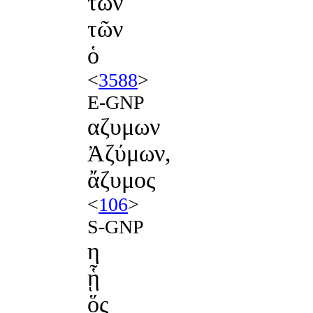
των
τῶν
ὁ
<
3588
>
E-GNP
αζυμων
Ἀζύμων,
ἄζυμος
<
106
>
S-GNP
η
ᾗ
ὅς