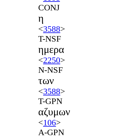
CONJ
η
<
3588
>
T-NSF
ημερα
<
2250
>
N-NSF
των
<
3588
>
T-GPN
αζυμων
<
106
>
A-GPN