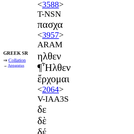
<
3588
>
T-NSN
πασχα
<
3957
>
ARAM
GREEK SR
ηλθεν
⇒
Collation
¶Ἦλθεν
→
Apparatus
ἔρχομαι
<
2064
>
V-IAA3S
δε
δὲ
δέ