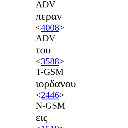
ADV
περαν
<
4008
>
ADV
του
<
3588
>
T-GSM
ιορδανου
<
2446
>
N-GSM
εις