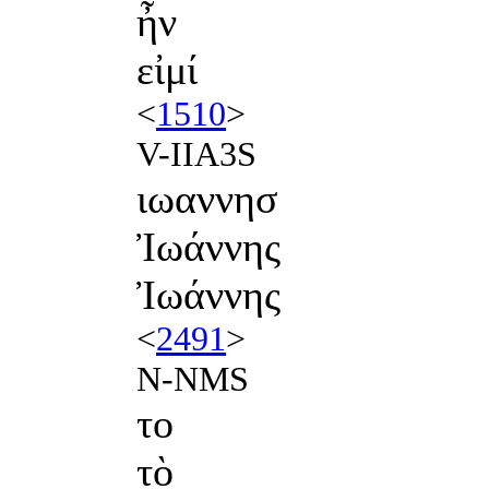
ἦν
εἰμί
<
1510
>
V-IIA3S
ιωαννησ
Ἰωάννης
Ἰωάννης
<
2491
>
N-NMS
το
τὸ