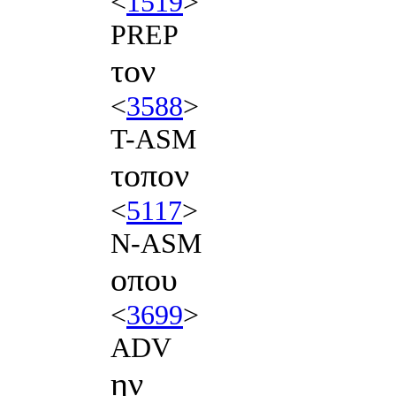
<
1519
>
PREP
τον
<
3588
>
T-ASM
τοπον
<
5117
>
N-ASM
οπου
<
3699
>
ADV
ην