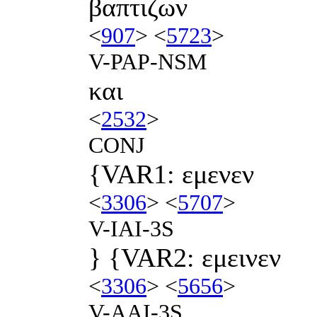
βαπτιζων
<
907
> <
5723
>
V-PAP-NSM
και
<
2532
>
CONJ
{VAR1: εμενεν
<
3306
> <
5707
>
V-IAI-3S
} {VAR2: εμεινεν
<
3306
> <
5656
>
V-AAI-3S