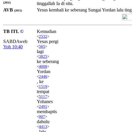
(2011)
tinggallah Ia di situ.
AVB
Yesus kembali ke seberang Sungai Yordan lalu tin
(2015)
TB ITL
©
Kemudian
<
2532
>
SABDAweb
Yesus pergi
Yoh 10:40
<
565
>
lagi
<
3825
>
ke seberang
<
4008
>
Yordan
<
2446
>
, ke
<
1519
>
tempat
<
5117
>
Yohanes
<
2491
>
membaptis
<
907
>
dahulu
<
4413
>
, lalu