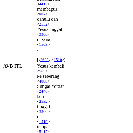
<
4413
>
membaptis
<
907
>
dahulu dan
<
2532
>
Yesus tinggal
<
3306
>
di sana
<
1563
>
.
[<
3699
> <
1510
>]
AVB ITL
Yesus kembali
<
565
>
ke seberang
<
4008
>
Sungai Yordan
<
2446
>
lalu
<
2532
>
tinggal
<
3306
>
di
<
1519
>
tempat
<
5117
>