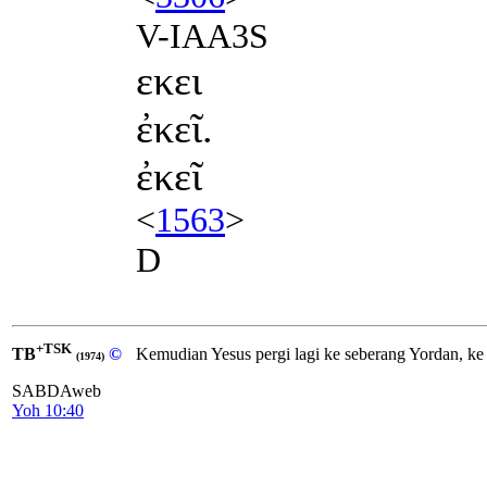
V-IAA3S
εκει
ἐκεῖ.
ἐκεῖ
<
1563
>
D
+TSK
TB
©
Kemudian Yesus pergi lagi ke seberang Yordan, ke
(1974)
SABDAweb
Yoh 10:40