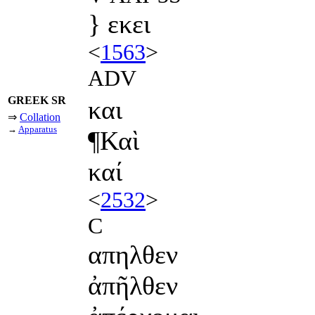
} εκει
<
1563
>
ADV
GREEK SR
και
⇒
Collation
→
Apparatus
¶Καὶ
καί
<
2532
>
C
απηλθεν
ἀπῆλθεν