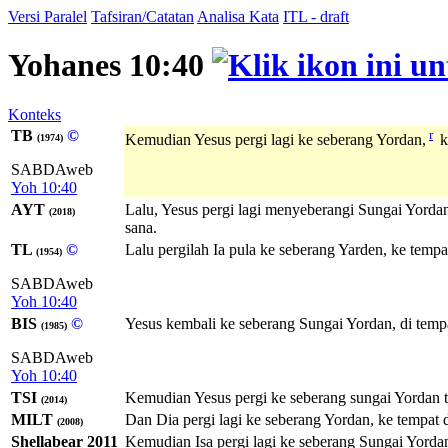
Versi Paralel
Tafsiran/Catatan
Analisa Kata
ITL - draft
Yohanes 10:40
Konteks
TB
©
r
Kemudian Yesus pergi lagi ke seberang Yordan,
k
(1974)
SABDAweb
Yoh 10:40
AYT
Lalu, Yesus pergi lagi menyeberangi Sungai Yorda
(2018)
sana.
TL
©
Lalu pergilah Ia pula ke seberang Yarden, ke tempa
(1954)
SABDAweb
Yoh 10:40
BIS
©
Yesus kembali ke seberang Sungai Yordan, di tempa
(1985)
SABDAweb
Yoh 10:40
TSI
Kemudian Yesus pergi ke seberang sungai Yordan te
(2014)
MILT
Dan Dia pergi lagi ke seberang Yordan, ke tempat 
(2008)
Shellabear 2011
Kemudian Isa pergi lagi ke seberang Sungai Yord