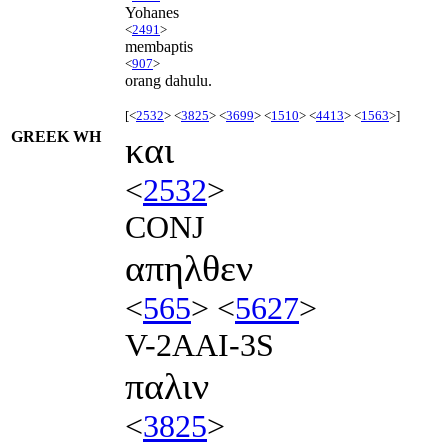
Yohanes
<
2491
>
membaptis
<
907
>
orang dahulu.
[<
2532
> <
3825
> <
3699
> <
1510
> <
4413
> <
1563
>]
GREEK WH
και
<
2532
>
CONJ
απηλθεν
<
565
> <
5627
>
V-2AAI-3S
παλιν
<
3825
>