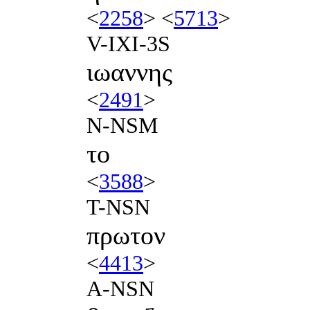
<
2258
> <
5713
>
V-IXI-3S
ιωαννης
<
2491
>
N-NSM
το
<
3588
>
T-NSN
πρωτον
<
4413
>
A-NSN