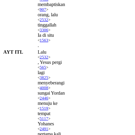
membaptiskan
<
907
>
orang, lalu
<
2532
>
tinggallah
<
3306
>
Ia di situ
<
1563
>
.
AYT ITL
Lalu
<
2532
>
, Yesus pergi
<
565
>
lagi
<
3825
>
menyeberangi
<
4008
>
sungai Yordan
<
2446
>
menuju ke
<
1519
>
tempat
<
5117
>
Yohanes
<
2491
>
pertama kali