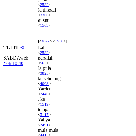
<
2532
>
Ia tinggal
<
3306
>
di situ
<
1563
>
.
[<
3699
> <
1510
>]
TL ITL
©
Lalu
<
2532
>
SABDAweb
pergilah
Yoh 10:40
<
565
>
Ia pula
<
3825
>
ke seberang
<
4008
>
Yarden
<
2446
>
, ke
<
1519
>
tempat
<
5117
>
Yahya
<
2491
>
mula-mula
<
4413
>