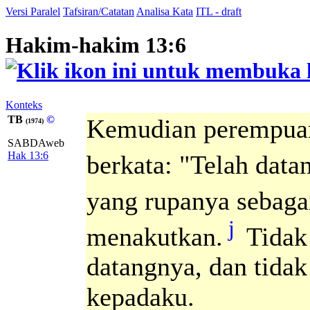
Versi Paralel
Tafsiran/Catatan
Analisa Kata
ITL - draft
Hakim-hakim 13:6
Konteks
TB
©
Kemudian perempuan
(1974)
SABDAweb
Hak 13:6
berkata: "Telah data
yang rupanya sebagai
j
menakutkan.
Tidak
datangnya, dan tida
kepadaku.