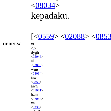
<
08034
>
kepadaku.
[<
0559
> <
02088
> <
085
HEBREW
yl
<
0
>
dygh
<
05046
>
al
<
03808
>
wms
<
08034
>
taw
<
0853
>
awh
<
01931
>
hzm
<
02088
>
ya
<
0335
>