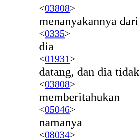
<
03808
>
menanyakannya dari
<
0335
>
dia
<
01931
>
datang, dan dia tidak
<
03808
>
memberitahukan
<
05046
>
namanya
<
08034
>