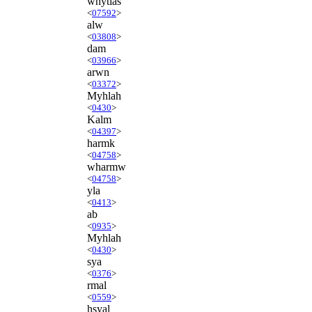
whytlas
<
07592
>
alw
<
03808
>
dam
<
03966
>
arwn
<
03372
>
Myhlah
<
0430
>
Kalm
<
04397
>
harmk
<
04758
>
wharmw
<
04758
>
yla
<
0413
>
ab
<
0935
>
Myhlah
<
0430
>
sya
<
0376
>
rmal
<
0559
>
hsyal