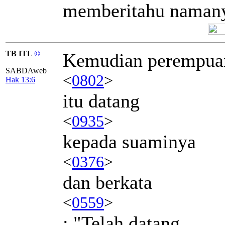
memberitahu namany
TB ITL
©
Kemudian perempua
SABDAweb
<
0802
>
Hak 13:6
itu datang
<
0935
>
kepada suaminya
<
0376
>
dan berkata
<
0559
>
: "Telah datang