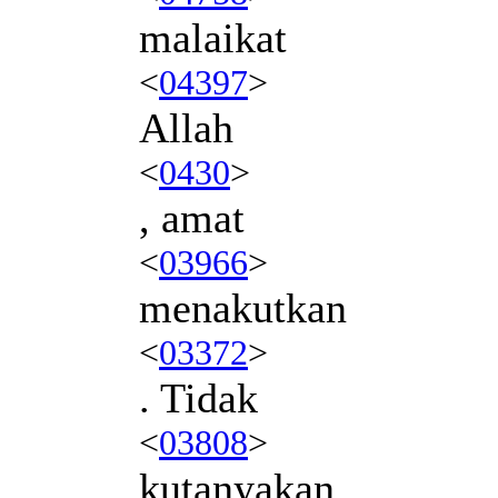
malaikat
<
04397
>
Allah
<
0430
>
, amat
<
03966
>
menakutkan
<
03372
>
. Tidak
<
03808
>
kutanyakan