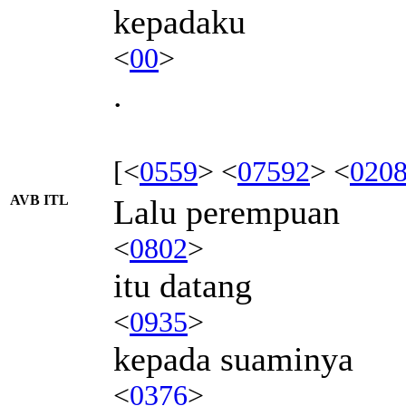
kepadaku
<
00
>
.
[<
0559
> <
07592
> <
020
AVB ITL
Lalu perempuan
<
0802
>
itu datang
<
0935
>
kepada suaminya
<
0376
>