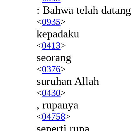
: Bahwa telah datang
<
0935
>
kepadaku
<
0413
>
seorang
<
0376
>
suruhan Allah
<
0430
>
, rupanya
<
04758
>
seperti rupa