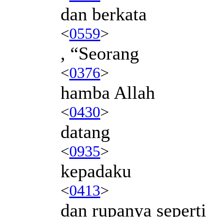
dan berkata
<
0559
>
, “Seorang
<
0376
>
hamba Allah
<
0430
>
datang
<
0935
>
kepadaku
<
0413
>
dan rupanya seperti