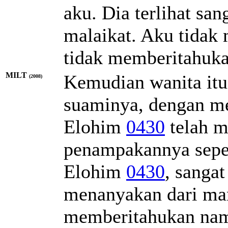
aku. Dia terlihat sa
malaikat. Aku tidak
tidak memberitahuk
MILT
Kemudian wanita itu
(2008)
suaminya, dengan m
Elohim
0430
telah m
penampakannya seper
Elohim
0430
, sanga
menanyakan dari mana
memberitahukan nam