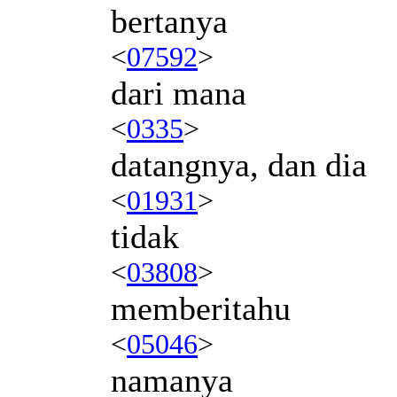
bertanya
<
07592
>
dari mana
<
0335
>
datangnya, dan dia
<
01931
>
tidak
<
03808
>
memberitahu
<
05046
>
namanya