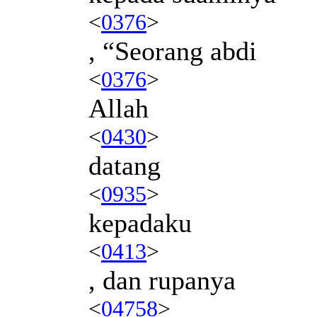
<
0376
>
, “Seorang abdi
<
0376
>
Allah
<
0430
>
datang
<
0935
>
kepadaku
<
0413
>
, dan rupanya
<
04758
>