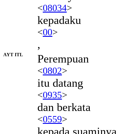
<
08034
>
kepadaku
<
00
>
,
AYT ITL
Perempuan
<
0802
>
itu datang
<
0935
>
dan berkata
<
0559
>
kepada suaminya