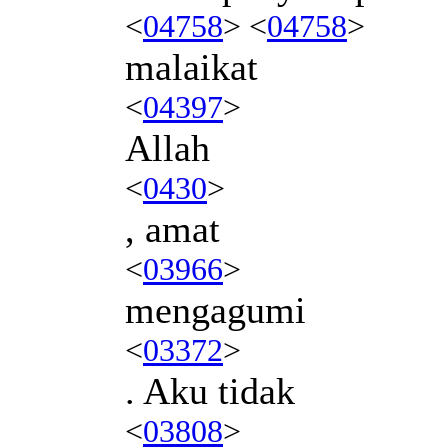
<
04758
> <
04758
>
malaikat
<
04397
>
Allah
<
0430
>
, amat
<
03966
>
mengagumi
<
03372
>
. Aku tidak
<
03808
>