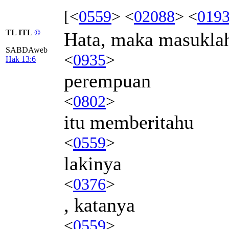
[<
0559
> <
02088
> <
019
TL ITL
©
Hata, maka masukla
SABDAweb
<
0935
>
Hak 13:6
perempuan
<
0802
>
itu memberitahu
<
0559
>
lakinya
<
0376
>
, katanya
<
0559
>