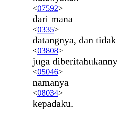
<
07592
>
dari mana
<
0335
>
datangnya, dan tidak
<
03808
>
juga diberitahukann
<
05046
>
namanya
<
08034
>
kepadaku.