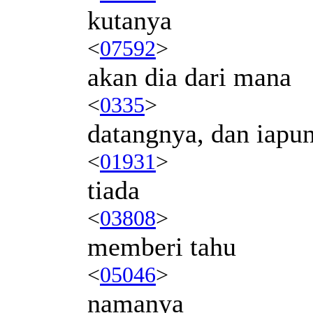
kutanya
<
07592
>
akan dia dari mana
<
0335
>
datangnya, dan iapu
<
01931
>
tiada
<
03808
>
memberi tahu
<
05046
>
namanya