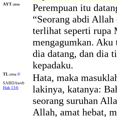
AYT
Perempuan itu datan
(2018)
“Seorang abdi Allah
terlihat seperti rupa
mengagumkan. Aku t
dia datang, dan dia
kepadaku.
TL
©
Hata, maka masukla
(1954)
SABDAweb
lakinya, katanya: B
Hak 13:6
seorang suruhan Alla
Allah, amat hebat, m