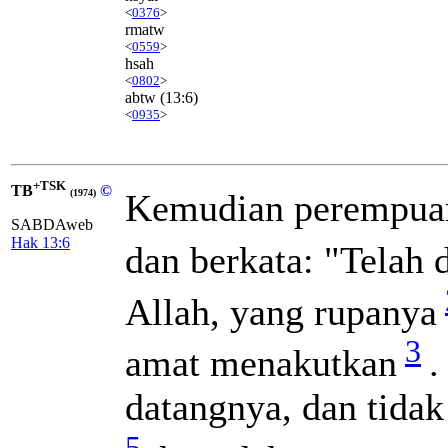
<
0376
>
rmatw
<
0559
>
hsah
<
0802
>
abtw
(13:6)
<
0935
>
+TSK
TB
©
Kemudian perempuan
(1974)
SABDAweb
Hak 13:6
dan berkata: "Telah 
Allah, yang rupanya
3
amat menakutkan
.
datangnya, dan tida
5