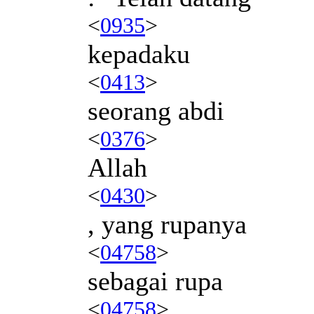
<
0935
>
kepadaku
<
0413
>
seorang abdi
<
0376
>
Allah
<
0430
>
, yang rupanya
<
04758
>
sebagai rupa
<
04758
>