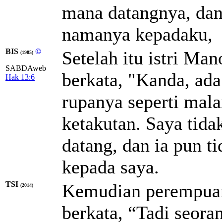
mana datangnya, dan
namanya kepadaku,
BIS
©
Setelah itu istri Ma
(1985)
SABDAweb
berkata, "Kanda, ada
Hak 13:6
rupanya seperti mala
ketakutan. Saya tid
datang, dan ia pun 
kepada saya.
TSI
Kemudian perempuan
(2014)
berkata, “Tadi seor