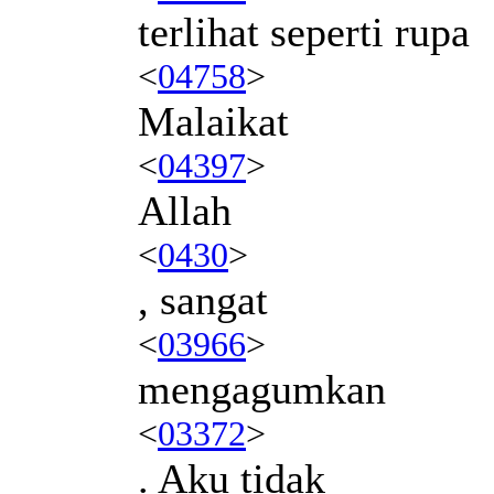
terlihat seperti rupa
<
04758
>
Malaikat
<
04397
>
Allah
<
0430
>
, sangat
<
03966
>
mengagumkan
<
03372
>
. Aku tidak