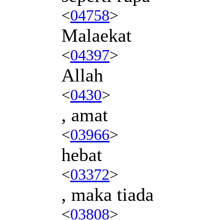
<
04758
>
Malaekat
<
04397
>
Allah
<
0430
>
, amat
<
03966
>
hebat
<
03372
>
, maka tiada
<
03808
>